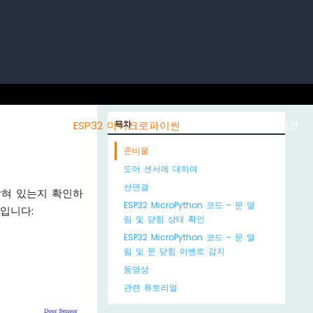
노 ESP32
ESP32 마이크로파이썬
목차
라즈베리 파이 피코
준비물
도어 센서에 대하여
선연결
 닫혀 있는지 확인하
ESP32 MicroPython 코드 - 문 열
입니다:
림 및 닫힘 상태 확인
ESP32 MicroPython 코드 - 문 열
림 및 문 닫힘 이벤트 감지
동영상
관련 튜토리얼