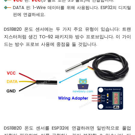
VCC
핀:
VCC
(5 볼트 또는 3.3 볼트)에 연결합니다.
마
DATA 핀: 1-Wire 데이터를 위해 사용됩니다. ESP32의 디지털
이
핀에 연결하세요.
크
로
DS18B20 온도 센서에는 두 가지 주요 유형이 있습니다: 트랜
파
이
지스터처럼 생긴 TO-92 패키지와 방수 프로브입니다. 이 가이
썬
드는 방수 프로브 사용에 중점을 둘 것입니다.
-
버
튼
ESP32
마
이
크
로
파
이
썬
-
버
DS18B20 온도 센서를 ESP32에 연결하려면 일반적으로 풀업
튼
-