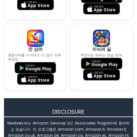
다운로드
이
App Store
다운로드
App Store
스
틱
ESP32
마
이
크
로
안 샀어
지식의 길
파
충동구매를 이겨내고 더 많이 저축
무엇이든 배우는 연습 문제.
하세요.
이
다운로드
Google Play
다운로드
썬
Google Play
-
다운로드
App Store
다운로드
조
App Store
이
스
틱
-
서
DISCLOSURE
보
모
Newbiely.kr는 Amazon Services LLC Associates Program에 참여하
터
고 있습니다. 이 프로그램은 Amazon.com, Amazon.fr, Amazon.it,
Amazon.co.uk, Amazon.de, Amazon.ca, Amazon.es, Amazon.nl,