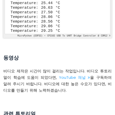
로
Temperature: 25.44 °C

파
Temperature: 26.63 °C

이
Temperature: 27.50 °C

썬
Temperature: 28.06 °C

-
Temperature: 28.56 °C

Temperature: 29.06 °C

릴
Temperature: 29.25 °C
레
MicroPython (ESP32) • CP2102 USB To UART Bridge Controller @ COM12 ≡
이
ESP32
마
이
동영상
크
로
파
비디오 제작은 시간이 많이 걸리는 작업입니다. 비디오 튜토리
이
얼이 학습에 도움이 되었다면,
YouTube 채널
을 구독하여
썬
알려 주시기 바랍니다. 비디오에 대한 높은 수요가 있다면, 비
-
팬
디오를 만들기 위해 노력하겠습니다.
제
어
ESP32
마
관련 튜토리얼