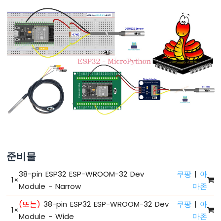
-
절
전
모
드
없
이
깜
박
이
기
ESP32
마
이
크
준비물
로
파
38-pin ESP32 ESP-WROOM-32 Dev
쿠팡
|
아
이
1
×
썬
Module - Narrow
마존
-
(또는)
38-pin ESP32 ESP-WROOM-32 Dev
쿠팡
|
아
여
1
×
러
Module - Wide
마존