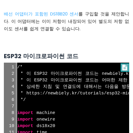
ESP32
배선 어댑터가 포함된 DS18B20 센서
를 구입할 것을 제안합니
마
다. 이 어댑터에는 이미 저항이 내장되어 있어 별도의 저항 없
이
크
이도 센서를 쉽게 연결할 수 있습니다.
로
파
이
썬
ESP32 마이크로파이썬 코드
-
포
/*

텐
 * 이 ESP32 마이크로파이썬 코드는 newbiely.
셔
 * 이 ESP32 마이크로파이썬 코드는 어떠한 제한
미
터
 * 상세한 지침 및 연결도에 대해서는 다음을 방문
 * https://newbiely.kr/tutorials/esp32-micr
ESP32
 */
마
이
import
 machine
크
import
 onewire
로
import
 ds18x20
파
import
 time