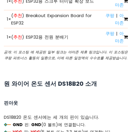
1
×
(
추천
) ESP32용 스크루 터미널 확장 보드
로
마존
파
이
(
추천
) Breakout Expansion Board for
쿠팡
|
아
1
×
썬
ESP32
마존
-
RGB
쿠팡
|
아
1
×
(
추천
) ESP32용 전원 분배기
LED
마존
ESP32
마
공개: 이 포스팅 에 제공된 일부 링크는 아마존 제휴 링크입니다. 이 포스팅은
이
쿠팡 파트너스 활동의 일환으로, 이에 따른 일정액의 수수료를 제공받습니다.
크
로
파
이
원 와이어 온도 센서 DS18B20 소개
썬
-
교
핀아웃
통
신
호
DS18B20 온도 센서에는 세 개의 핀이 있습니다.
등
GND
핀:
GND
(0 볼트)에 연결합니다.
ESP32