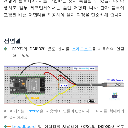
저항이 필요하며, 이를 구현하는 것이 복잡할 수 있습니다. 다
디
행히도 일부 제조업체에서는 풀업 저항과 나사 단자 블록이
바
포함된 배선 어댑터를 제공하여 설치 과정을 단순화해 줍니다.
운
스
ESP32
마
선연결
이
크
ESP32와 DS18B20 온도 센서를
브레드보드
를 사용하여 연결
로
하는 방법
파
이
썬
-
스
위
치
ESP32
마
이
이 이미지는
Fritzing
을 사용하여 만들어졌습니다. 이미지를 확대하려
크
면 클릭하세요.
로
breadboard
및 어댑터를 사용하여 ESP32와 DS18B20 온도
파