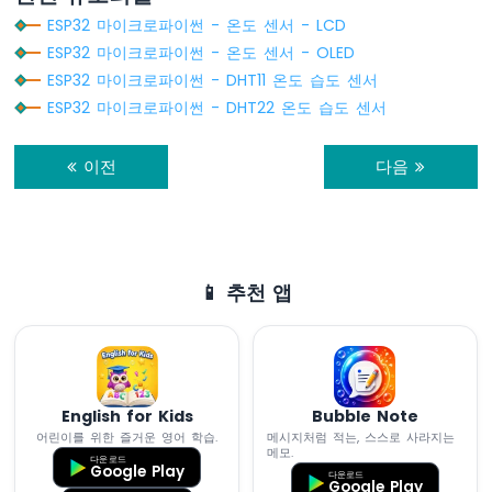
이
ESP32 마이크로파이썬 - 온도 센서 - LCD
크
로
ESP32 마이크로파이썬 - 온도 센서 - OLED
파
ESP32 마이크로파이썬 - DHT11 온도 습도 센서
이
ESP32 마이크로파이썬 - DHT22 온도 습도 센서
썬
-
발
이전
다음
열
체
제
어
📱 추천 앱
ESP32
마
이
크
로
파
English for Kids
Bubble Note
이
어린이를 위한 즐거운 영어 학습.
메시지처럼 적는, 스스로 사라지는
썬
메모.
다운로드
-
Google Play
다운로드
Google Play
조