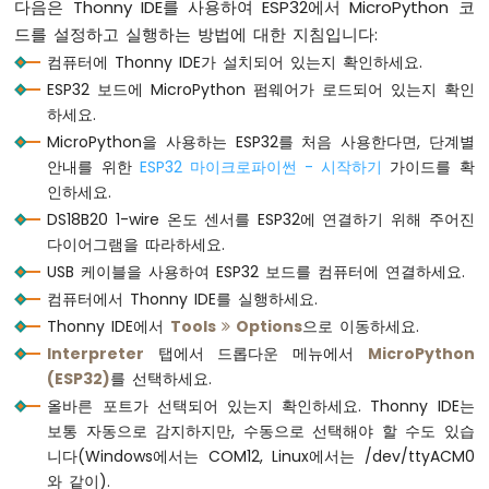
다음은 Thonny IDE를 사용하여 ESP32에서 MicroPython 코
이
드를 설정하고 실행하는 방법에 대한 지침입니다:
크
컴퓨터에 Thonny IDE가 설치되어 있는지 확인하세요.
로
파
ESP32 보드에 MicroPython 펌웨어가 로드되어 있는지 확인
이
하세요.
썬
MicroPython을 사용하는 ESP32를 처음 사용한다면, 단계별
-
안내를 위한
ESP32 마이크로파이썬 - 시작하기
가이드를 확
LDR
인하세요.
모
듈
DS18B20 1-wire 온도 센서를 ESP32에 연결하기 위해 주어진
다이어그램을 따라하세요.
ESP32
USB 케이블을 사용하여 ESP32 보드를 컴퓨터에 연결하세요.
마
컴퓨터에서 Thonny IDE를 실행하세요.
이
Thonny IDE에서
Tools
Options
으로 이동하세요.
크
로
Interpreter
탭에서 드롭다운 메뉴에서
MicroPython
파
(ESP32)
를 선택하세요.
이
올바른 포트가 선택되어 있는지 확인하세요. Thonny IDE는
썬
보통 자동으로 감지하지만, 수동으로 선택해야 할 수도 있습
-
니다(Windows에서는 COM12, Linux에서는 /dev/ttyACM0
초
음
와 같이).