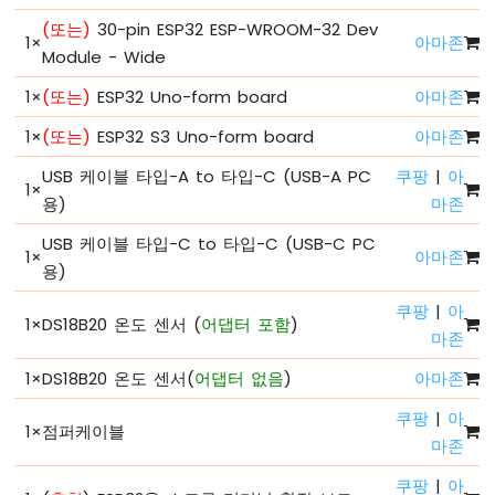
LED
깜
(또는)
30-pin ESP32 ESP-WROOM-32 Dev
1
×
아마존
빡
Module - Wide
이
기
1
×
(또는)
ESP32 Uno-form board
아마존
ESP32
1
×
(또는)
ESP32 S3 Uno-form board
아마존
마
이
USB 케이블 타입-A to 타입-C (USB-A PC
쿠팡
|
아
크
1
×
용)
마존
로
파
USB 케이블 타입-C to 타입-C (USB-C PC
이
1
×
아마존
용)
썬
-
쿠팡
|
아
페
1
×
DS18B20 온도 센서 (
어댑터 포함
)
마존
이
드
1
×
DS18B20 온도 센서(
어댑터 없음
)
아마존
LED
ESP32
쿠팡
|
아
1
×
점퍼케이블
마
마존
이
크
쿠팡
|
아