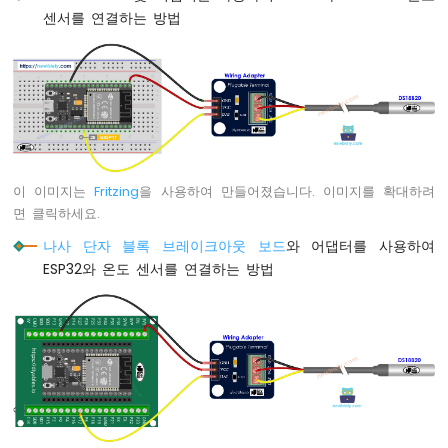
이
센서를 연결하는 방법
썬
-
리
미
트
스
위
치
이 이미지는
Fritzing
을 사용하여 만들어졌습니다. 이미지를 확대하려
ESP32
면 클릭하세요.
마
이
나사 단자 블록 브레이크아웃 보드
와 어댑터를 사용하여
크
ESP32와 온도 센서를 연결하는 방법
로
파
이
썬
-
버
튼
-
LED