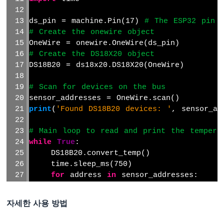
이
썬
ds_pin = machine.Pin(17) 
# The ESP32 pin 
-
서
# Create the onewire object
보
OneWire = onewire.OneWire(ds_pin)
모
# Create the DS18X20 object
터
DS18B20 = ds18x20.DS18X20(OneWire)
ESP32
# Scan for devices on the bus
마
sensor_addresses = OneWire.scan()
이
print
(
'Found DS18B20 devices: '
, sensor_ad
크
로
# Main loop to read and print the tempera
파
이
while
True
:
썬
    DS18B20.convert_temp()
-
    time.sleep_ms(750)
조
for
 address 
in
 sensor_addresses:
도
        temperature = DS18B20.read_temp(a
센
print
(
'Temperature: {:.2f} °C'
.
fo
자세한 사용 방법
서
    time.sleep(1)
ESP32
마