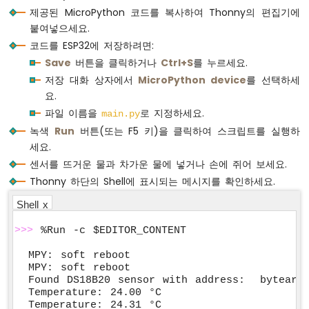
파
제공된 MicroPython 코드를 복사하여 Thonny의 편집기에
센
붙여넣으세요.
서
코드를 ESP32에 저장하려면:
Save
버튼을 클릭하거나
Ctrl+S
를 누르세요.
ESP32
마
저장 대화 상자에서
MicroPython device
를 선택하세
이
요.
크
파일 이름을
로 지정하세요.
main.py
로
녹색
Run
버튼(또는 F5 키)을 클릭하여 스크립트를 실행하
파
이
세요.
썬
센서를 뜨거운 물과 차가운 물에 넣거나 손에 쥐어 보세요.
-
Thonny 하단의 Shell에 표시되는 메시지를 확인하세요.
모
션
Shell x
센
서
>>>
 %Run -c $EDITOR_CONTENT
MPY: soft reboot

ESP32
MPY: soft reboot

마
Found DS18B20 sensor with address:  bytearra
이
Temperature: 24.00 °C

크
Temperature: 24.31 °C
