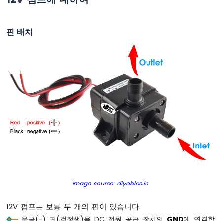
마
이
크
핀 배치
로
파
이
썬
-
버
튼
ESP32
마
이
크
로
파
이
썬
image source: diyables.io
-
버
12V 펌프는 보통 두 개의 핀이 있습니다.
튼
음극(-) 핀(검정색)을 DC 전원 공급 장치의
GND
에 연결합
-