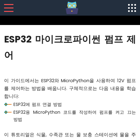
SENSORS/ACTUATORS
ESP32 마이크로파이썬 펌프 제
ESP32
마
어
이
크
로
파
이 가이드에서는 ESP32와 MicroPython을 사용하여 12V 펌프
이
썬
를 제어하는 방법을 배웁니다. 구체적으로는 다음 내용을 학습
-
합니다:
시
ESP32에 펌프 연결 방법
작
ESP32용 MicroPython 코드를 작성하여 펌프를 켜고 끄는
하
기
방법
ESP32
이 튜토리얼은 식물, 수족관 또는 물 보충 스테이션에 물을 주
마