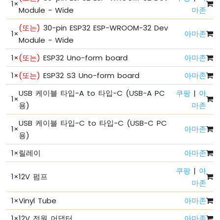
LED
1
×
Module - Wide
마존
깜
빡
(또는)
30-pin ESP32 ESP-WROOM-32 Dev
이
1
×
아마존
Module - Wide
기
ESP32
1
×
(또는)
ESP32 Uno-form board
아마존
마
이
1
×
(또는)
ESP32 S3 Uno-form board
아마존
크
USB 케이블 타입-A to 타입-C (USB-A PC
쿠팡
|
아
로
1
×
파
용)
마존
이
썬
USB 케이블 타입-C to 타입-C (USB-C PC
1
×
아마존
-
용)
페
이
1
×
릴레이
아마존
드
쿠팡
|
아
LED
1
×
12V 펌프
마존
ESP32
마
1
×
Vinyl Tube
아마존
이
크
1
×
12V 전원 어댑터
아마존