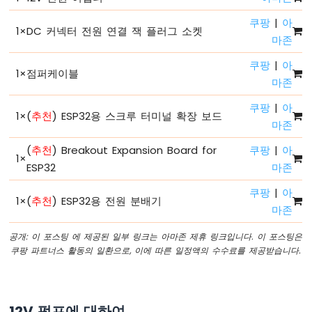
로
파
쿠팡
|
아
1
×
DC 커넥터 전원 연결 잭 플러그 소켓
이
마존
썬
-
쿠팡
|
아
1
×
점퍼케이블
RGB
마존
LED
ESP32
쿠팡
|
아
1
×
(
추천
) ESP32용 스크루 터미널 확장 보드
마
마존
이
크
(
추천
) Breakout Expansion Board for
쿠팡
|
아
1
×
로
ESP32
마존
파
이
쿠팡
|
아
1
×
(
추천
) ESP32용 전원 분배기
썬
마존
-
교
공개: 이 포스팅 에 제공된 일부 링크는 아마존 제휴 링크입니다. 이 포스팅은
통
쿠팡 파트너스 활동의 일환으로, 이에 따른 일정액의 수수료를 제공받습니다.
신
호
등
12V 펌프에 대하여
ESP32