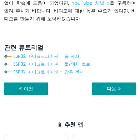
이
얼이 학습에 도움이 되었다면,
YouTube 채널
을 구독하여
크
알려 주시기 바랍니다. 비디오에 대한 높은 수요가 있다면, 비
로
디오를 만들기 위해 노력하겠습니다.
파
이
썬
-
발
관련 튜토리얼
열
ESP32 마이크로파이썬 - 물 센서
체
ESP32 마이크로파이썬 - 물/액체 밸브
제
어
ESP32 마이크로파이썬 - 강우 센서
ESP32
이전
다음
마
이
크
로
파
이
📱 추천 앱
썬
-
조