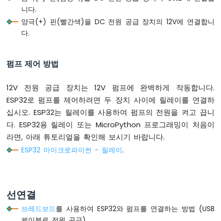
디
니다.
바
양극(+) 핀(빨간색)을 DC 전원 공급 장치의 12V에 연결합니
운
다.
스
ESP32
마
펌프 제어 방법
이
크
12V 전원 공급 장치는 12V 펌프에 완벽하게 작동합니다.
로
파
ESP32로 펌프를 제어하려면 두 장치 사이에 릴레이를 연결하
이
십시오. ESP32는 릴레이를 사용하여 펌프의 전원을 켜고 끕니
썬
다. ESP32용 릴레이 또는 MicroPython 프로그래밍이 처음이
-
라면, 아래 튜토리얼을 확인해 보시기 바랍니다.
스
위
ESP32 마이크로파이썬 - 릴레이
.
치
ESP32
마
이
선연결
크
브레드보드
를 사용하여 ESP32와 펌프를 연결하는 방법 (USB
로
파
케이블로 전원 공급)