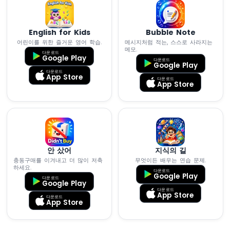
이
스
틱
English for Kids
Bubble Note
ESP32
어린이를 위한 즐거운 영어 학습.
메시지처럼 적는, 스스로 사라지는
메모.
마
다운로드
Google Play
다운로드
이
Google Play
크
다운로드
App Store
다운로드
로
App Store
파
이
썬
-
조
이
안 샀어
지식의 길
스
충동구매를 이겨내고 더 많이 저축
무엇이든 배우는 연습 문제.
틱
하세요.
다운로드
-
Google Play
다운로드
Google Play
서
다운로드
App Store
보
다운로드
App Store
모
터