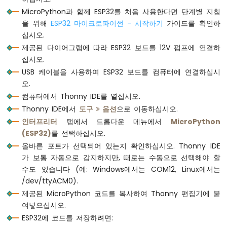
파
MicroPython과 함께 ESP32를 처음 사용한다면 단계별 지침
센
을 위해
ESP32 마이크로파이썬 - 시작하기
가이드를 확인하
서
십시오.
ESP32
제공된 다이어그램에 따라 ESP32 보드를 12V 펌프에 연결하
마
십시오.
이
USB 케이블을 사용하여 ESP32 보드를 컴퓨터에 연결하십시
크
오.
로
컴퓨터에서 Thonny IDE를 열십시오.
파
이
Thonny IDE에서
도구
옵션
으로 이동하십시오.
썬
인터프리터
탭에서 드롭다운 메뉴에서
MicroPython
-
(ESP32)
를 선택하십시오.
모
올바른 포트가 선택되어 있는지 확인하십시오. Thonny IDE
션
가 보통 자동으로 감지하지만, 때로는 수동으로 선택해야 할
센
서
수도 있습니다 (예: Windows에서는 COM12, Linux에서는
/dev/ttyACM0).
ESP32
제공된 MicroPython 코드를 복사하여 Thonny 편집기에 붙
마
여넣으십시오.
이
ESP32에 코드를 저장하려면:
크