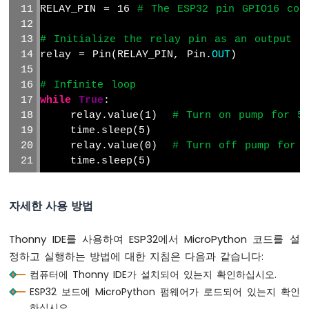
RELAY_PIN = 16 
# The ESP32 pin GPIO16 con
이
크
# Initialize the relay pin as an output
로
파
relay = Pin(RELAY_PIN, Pin.
OUT
)
이
썬
# Infinite loop
-
while
True
:
LDR
    relay.value(1)  
# Turn on pump for 5
모
    time.sleep(5)
듈
    relay.value(0)  
# Turn off pump for 
    time.sleep(5)
ESP32
마
이
자세한 사용 방법
크
로
파
Thonny IDE를 사용하여 ESP32에서 MicroPython 코드를 설
이
정하고 실행하는 방법에 대한 지침은 다음과 같습니다:
썬
컴퓨터에 Thonny IDE가 설치되어 있는지 확인하십시오.
-
초
ESP32 보드에 MicroPython 펌웨어가 로드되어 있는지 확인
음
하십시오.