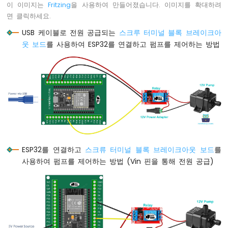
이 이미지는
Fritzing
을 사용하여 만들어졌습니다. 이미지를 확대하려
면 클릭하세요.
ESP32
마
USB 케이블로 전원 공급되는
스크루 터미널 블록 브레이크아
이
웃 보드
를 사용하여 ESP32를 연결하고 펌프를 제어하는 방법
크
로
파
이
썬
-
포
텐
셔
미
터
ESP32를 연결하고
스크류 터미널 블록 브레이크아웃 보드
를
사용하여 펌프를 제어하는 방법 (Vin 핀을 통해 전원 공급)
ESP32
마
이
크
로
파