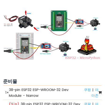
-
절
전
모
드
없
이
깜
박
이
기
ESP32
마
이
크
로
파
준비물
이
썬
38-pin ESP32 ESP-WROOM-32 Dev
쿠팡
|
아
-
1
×
Module - Narrow
마존
여
러
(또는)
38-pin ESP32 ESP-WROOM-32 Dev
쿠팡
|
아