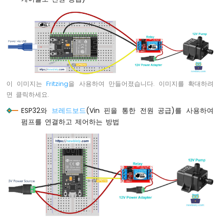
이
썬
-
리
미
트
스
위
이 이미지는
Fritzing
을 사용하여 만들어졌습니다. 이미지를 확대하려
치
면 클릭하세요.
ESP32
마
ESP32와
브레드보드
(Vin 핀을 통한 전원 공급)를 사용하여
이
펌프를 연결하고 제어하는 방법
크
로
파
이
썬
-
버
튼
-
LED