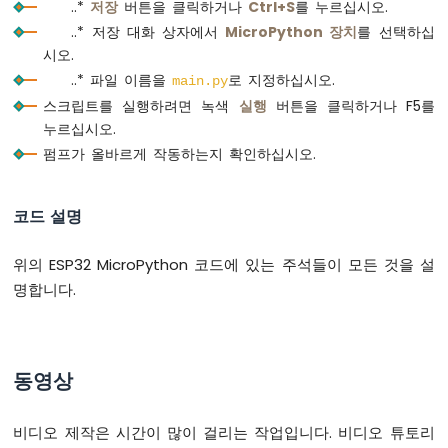
로
..*
저장
버튼을 클릭하거나
Ctrl+S
를 누르십시오.
파
..* 저장 대화 상자에서
MicroPython 장치
를 선택하십
이
시오.
썬
..* 파일 이름을
로 지정하십시오.
main.py
-
릴
스크립트를 실행하려면 녹색
실행
버튼을 클릭하거나 F5를
레
누르십시오.
이
펌프가 올바르게 작동하는지 확인하십시오.
ESP32
마
이
코드 설명
크
로
위의 ESP32 MicroPython 코드에 있는 주석들이 모든 것을 설
파
이
명합니다.
썬
-
팬
제
동영상
어
ESP32
비디오 제작은 시간이 많이 걸리는 작업입니다. 비디오 튜토리
마