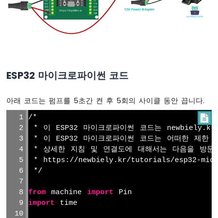
이
썬
-
서
보
모
터
ESP32 마이크로파이썬 코드
ESP32
마
이
아래 코드는 펌프를 5초간 켠 후 5회의 사이클 동안 끕니다.
크
/*

로
파
 * 이 ESP32 마이크로파이썬 코드는 newbiely.
이
 * 이 ESP32 마이크로파이썬 코드는 어떠한 제한
썬
 * 상세한 지침 및 연결도에 대해서는 다음을 방문
-
 * https://newbiely.kr/tutorials/esp32-micr
조
 */
도
센
from
 machine 
import
 Pin
서
import
 time
ESP32
마