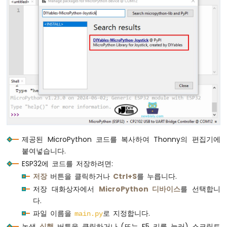
이
스
틱
ESP32
마
이
크
로
파
이
썬
-
조
제공된 MicroPython 코드를 복사하여 Thonny의 편집기에
이
붙여넣습니다.
스
틱
ESP32에 코드를 저장하려면:
-
저장
버튼을 클릭하거나
Ctrl+S
를 누릅니다.
서
저장 대화상자에서
MicroPython 디바이스
를 선택합니
보
다.
모
파일 이름을
로 지정합니다.
터
main.py
녹색
실행
버튼을 클릭하거나 (또는 F5 키를 눌러) 스크립트