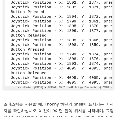
이
Joystick Position - X: 1802, Y: 1877, presse
썬
Joystick Position - X: 1802, Y: 1871, presse
-
Button Pressed

OLED
Joystick Position - X: 1804, Y: 1872, presse
Joystick Position - X: 1799, Y: 1861, presse
ESP32
Joystick Position - X: 1805, Y: 1870, presse
마
Joystick Position - X: 1806, Y: 1877, presse
이
Button Released

크
Joystick Position - X: 1805, Y: 1866, presse
로
Joystick Position - X: 1808, Y: 1859, presse
파
Button Pressed

이
Joystick Position - X: 1799, Y: 1874, presse
Joystick Position - X: 1808, Y: 1876, presse
썬
Joystick Position - X: 1803, Y: 1874, presse
-
Joystick Position - X: 4095, Y: 4095, presse
OLED
Button Released

128x32
Joystick Position - X: 4095, Y: 4095, presse
ESP32
Joystick Position - X: 4095, Y: 4095, press
MicroPython
MicroPython (ESP32) • CP2102 USB To UART Bridge Controller @ COM12 ≡
-
OLED
SSD1309
조이스틱을 사용할 때, Thonny 하단의 Shell에 표시되는 메시
지를 확인하십시오. X 값이 0이면 왼쪽 위치를 나타내며, 그렇
ESP32