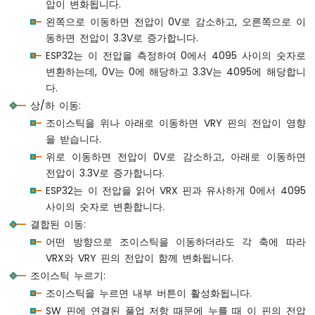
압이 변화됩니다.
이
왼쪽으로 이동하면 전압이 0V로 감소하고, 오른쪽으로 이
썬
동하면 전압이 3.3V로 증가합니다.
-
리
ESP32는 이 전압을 측정하여 0에서 4095 사이의 숫자로
미
변환하는데, 0V는 0에 해당하고 3.3V는 4095에 해당합니
트
다.
스
상/하 이동:
위
조이스틱을 위나 아래로 이동하면 VRY 핀의 전압이 영향
치
을 받습니다.
ESP32
마
위로 이동하면 전압이 0V로 감소하고, 아래로 이동하면
이
전압이 3.3V로 증가합니다.
크
ESP32는 이 전압을 읽어 VRX 핀과 유사하게 0에서 4095
로
사이의 숫자로 변환합니다.
파
결합된 이동:
이
썬
어떤 방향으로 조이스틱을 이동하더라도 각 축에 따라
-
VRX와 VRY 핀의 전압이 함께 변화됩니다.
버
조이스틱 누르기:
튼
조이스틱을 누르면 내부 버튼이 활성화됩니다.
-
LED
SW 핀에 연결된 풀업 저항 때문에 누를 때 이 핀의 전압