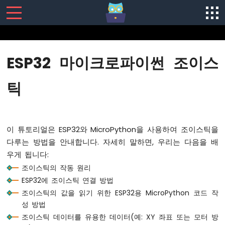
SENSORS/ACTUATORS
ESP32 마이크로파이썬 조이스
ESP32
마
틱
이
크
로
파
이 튜토리얼은 ESP32와 MicroPython을 사용하여 조이스틱을
이
썬
다루는 방법을 안내합니다. 자세히 말하면, 우리는 다음을 배
-
우게 됩니다:
시
조이스틱의 작동 원리
작
ESP32에 조이스틱 연결 방법
하
기
조이스틱의 값을 읽기 위한 ESP32용 MicroPython 코드 작
성 방법
ESP32
조이스틱 데이터를 유용한 데이터(예: XY 좌표 또는 모터 방
마