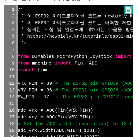
파
센
/*

서
 * 이 ESP32 마이크로파이썬 코드는 newbiely.
 * 이 ESP32 마이크로파이썬 코드는 어떠한 제한
ESP32
 * 상세한 지침 및 연결도에 대해서는 다음을 방문
마
 * https://newbiely.kr/tutorials/esp32-micr
이
 */
크
로
from
 DIYables_MicroPython_Joystick 
import
 
파
from
 machine 
import
 Pin, ADC
이
import
 time
썬
-
모
VRX_PIN = 39 
# The ESP32 pin GPIO39 (ADC3
션
VRY_PIN = 36 
# The ESP32 pin GPIO36 (ADC0
센
SW_PIN = 17  
# The ESP32 pin GPIO17 conne
서
adc_vrx = ADC(Pin(VRX_PIN))
ESP32
adc_vry = ADC(Pin(VRY_PIN))
마
# Set the ADC width (resolution) to 12 bi
이
adc_vrx.width(ADC.WIDTH_12BIT)
크