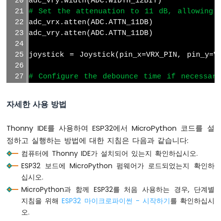
adc_vry.width(ADC.WIDTH_12BIT)
로
파
# Set the attenuation to 11 dB, allowing 
이
adc_vrx.atten(ADC.ATTN_11DB)
썬
adc_vry.atten(ADC.ATTN_11DB)
-
릴
joystick = Joystick(pin_x=VRX_PIN, pin_y=V
레
이
# Configure the debounce time if necessar
ESP32
joystick.set_debounce_time(100)  
# debounc
마
이
자세한 사용 방법
while
True
:
크
    joystick.loop()  
# Must be called fre
로
Thonny IDE를 사용하여 ESP32에서 MicroPython 코드를 설
파
정하고 실행하는 방법에 대한 지침은 다음과 같습니다:
이
# Read the analog values from the X 
썬
컴퓨터에 Thonny IDE가 설치되어 있는지 확인하십시오.
    x_value = joystick.read_x()
-
    y_value = joystick.read_y()
ESP32 보드에 MicroPython 펌웨어가 로드되었는지 확인하
팬
    press_count = joystick.get_press_count
십시오.
제
MicroPython과 함께 ESP32를 처음 사용하는 경우, 단계별
어
# Check if the button has been press
지침을 위해
ESP32 마이크로파이썬 - 시작하기
를 확인하십시
ESP32
if
 joystick.is_pressed():
오.
마
print
(
"Button Pressed"
)