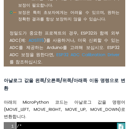
보정이 필요합니다.
7
세
보정은 특히 초보자에게는 어려울 수 있으며, 원하는
그
정확한 결과를 항상 보장하지 않을 수 있습니다.
먼
트
정밀도가 중요한 프로젝트의 경우, ESP32와 함께 외부
디
ADC(예:
ADS1115
)를 사용하거나, 더욱 신뢰할 수 있는
스
플
ADC를 제공하는 Arduino를 고려해 보십시오. ESP32
레
ADC 보정을 원한다면,
ESP32 ADC Calibration Driver
이
를 참조하십시오.
ESP32
마
아날로그 값을 왼쪽/오른쪽/위쪽/아래쪽 이동 명령으로 변
이
크
환
로
파
아래의 MicroPython 코드는 아날로그 값을 명령어
이
(MOVE_LEFT, MOVE_RIGHT, MOVE_UP, MOVE_DOWN)로
썬
-
변환합니다.
LED
매
/*
