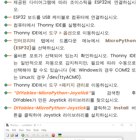
이
제공된 다이어그램에 따라 조이스틱을 ESP32에 연결하십시
if
 joystick.is_released():
크
오.
print
(
"Button Released"
)
로
ESP32 보드를 USB 케이블로 컴퓨터에 연결하십시오.
파
컴퓨터에서 Thonny IDE를 실행하십시오.
# Print the joystick's X and Y coordi
이
Thonny IDE에서
도구
옵션
으로 이동하십시오.
썬
print
(f
'Joystick Position - X: {x_val
-
인터프리터
탭에서 드롭다운 메뉴에서
MicroPython
발
    time.sleep(0.1)  
# Delay to reduce th
(ESP32)
을 선택하십시오.
열
올바른 포트가 선택되어 있는지 확인하십시오. Thonny IDE
체
는 일반적으로 자동으로 감지하지만, 필요에 따라 수동으로
제
선택해야 할 수도 있습니다 (예: Windows의 경우 COM12 또
어
는 Linux의 경우 /dev/ttyACM0).
ESP32
Thonny IDE에서
도구
패키지 관리
로 이동하십시오.
마
“DIYables-MicroPython-Joystick”
을 검색한 후
이
DIYables가 만든 Joystick 라이브러리를 찾으십시오.
크
DIYables-MicroPython-Joystick
을 클릭하고
Install
버
로
파
튼을 클릭하여 Joystick 라이브러리를 설치하십시오.
이
썬
-
조