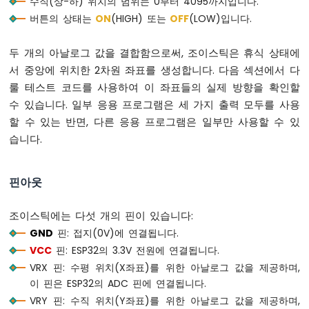
수직(상-하) 위치의 범위는 0부터 4095까지입니다.
마
버튼의 상태는
ON
(HIGH) 또는
OFF
(LOW)입니다.
이
크
두 개의 아날로그 값을 결합함으로써, 조이스틱은 휴식 상태에
로
서 중앙에 위치한 2차원 좌표를 생성합니다. 다음 섹션에서 다
파
이
룰 테스트 코드를 사용하여 이 좌표들의 실제 방향을 확인할
썬
수 있습니다. 일부 응용 프로그램은 세 가지 출력 모두를 사용
-
할 수 있는 반면, 다른 응용 프로그램은 일부만 사용할 수 있
버
습니다.
튼
ESP32
마
핀아웃
이
크
로
조이스틱에는 다섯 개의 핀이 있습니다:
파
GND
핀: 접지(0V)에 연결됩니다.
이
VCC
핀: ESP32의 3.3V 전원에 연결됩니다.
썬
-
VRX 핀: 수평 위치(X좌표)를 위한 아날로그 값을 제공하며,
버
이 핀은 ESP32의 ADC 핀에 연결됩니다.
튼
VRY 핀: 수직 위치(Y좌표)를 위한 아날로그 값을 제공하며,
-