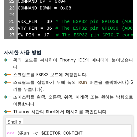
COMMAND_UP = 0x04
파
이
COMMAND_DOWN = 0x08
썬
-
VRX_PIN = 39 
# The ESP32 pin GPIO39 (ADC3
4x4
VRY_PIN = 36 
# The ESP32 pin GPIO36 (ADC0
키
SW_PIN = 17  
# The ESP32 pin GPIO17 conne
패
드
adc_vrx = ADC(Pin(VRX_PIN))
자세한 사용 방법
adc_vry = ADC(Pin(VRY_PIN))
ESP32
위의 코드를 복사하여 Thonny IDE의 에디터에 붙여넣습니
# Set the ADC width (resolution) to 12 bi
마
다.
adc_vrx.width(ADC.WIDTH_12BIT)
이
스크립트를 ESP32 보드에 저장합니다.
크
adc_vry.width(ADC.WIDTH_12BIT)
로
스크립트를 실행하기 위해 녹색
Run
버튼을 클릭하거나(F5
# Set the attenuation to 11 dB, allowing 
파
키를 누릅니다).
adc_vrx.atten(ADC.ATTN_11DB)
이
adc_vry.atten(ADC.ATTN_11DB)
조이스틱을 왼쪽, 오른쪽, 위쪽, 아래쪽 또는 원하는 방향으로
썬
이동합니다.
-
joystick = Joystick(pin_x=VRX_PIN, pin_y=V
Thonny 하단의 Shell에서 메시지를 확인합니다.
온
도
Shell x
# Configure the debounce time if necessar
센
joystick.set_debounce_time(100)  
# debounc
서
>>>
 %Run -c $EDITOR_CONTENT