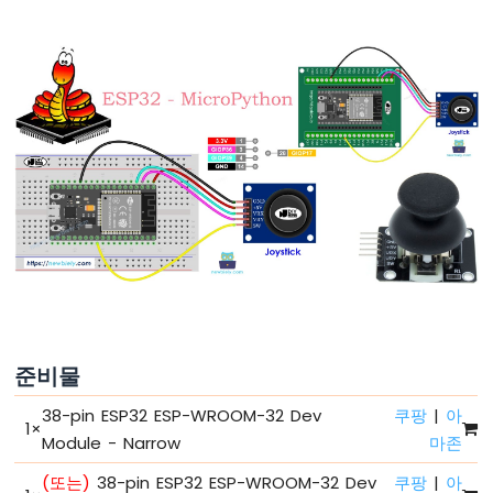
-
절
전
모
드
없
이
깜
박
이
기
ESP32
마
이
크
로
파
준비물
이
썬
38-pin ESP32 ESP-WROOM-32 Dev
쿠팡
|
아
1
×
-
Module - Narrow
마존
여
러
(또는)
38-pin ESP32 ESP-WROOM-32 Dev
쿠팡
|
아