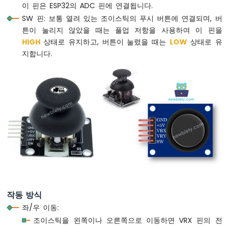
이 핀은 ESP32의 ADC 핀에 연결됩니다.
디
SW 핀: 보통 열려 있는 조이스틱의 푸시 버튼에 연결되며, 버
바
운
튼이 눌리지 않았을 때는 풀업 저항을 사용하여 이 핀을
스
HIGH
상태로 유지하고, 버튼이 눌렸을 때는
LOW
상태로 유
ESP32
지합니다.
마
이
크
로
파
이
썬
-
스
위
치
ESP32
마
작동 방식
이
크
좌/우 이동:
로
조이스틱을 왼쪽이나 오른쪽으로 이동하면 VRX 핀의 전
파