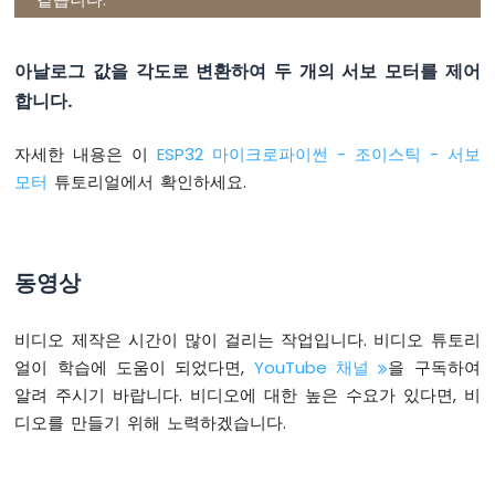
같습니다.
-
    command = check_commands(x_value, y_v
온
도
아날로그 값을 각도로 변환하여 두 개의 서보 모터를 제어
if
 command & COMMAND_LEFT:
센
합니다.
서
print
(
"COMMAND LEFT"
)
-
if
 command & COMMAND_RIGHT:
자세한 내용은 이
ESP32 마이크로파이썬 - 조이스틱 - 서보
OLED
print
(
"COMMAND RIGHT"
)
모터
튜토리얼에서 확인하세요.
ESP32
if
 command & COMMAND_UP:
마
print
(
"COMMAND UP"
)
이
if
 command & COMMAND_DOWN:
크
print
(
"COMMAND DOWN"
)
로
동영상
파
    time.sleep(0.5)  
# Delay to reduce th
이
썬
비디오 제작은 시간이 많이 걸리는 작업입니다. 비디오 튜토리
-
얼이 학습에 도움이 되었다면,
YouTube 채널
을 구독하여
DHT11
알려 주시기 바랍니다. 비디오에 대한 높은 수요가 있다면, 비
온
디오를 만들기 위해 노력하겠습니다.
도
습
도
센