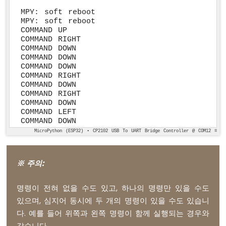
ESP32
def
 check_commands(x_value, y_value):
마
MPY: soft reboot

    command = COMMAND_NO
MPY: soft reboot

이
COMMAND UP

크
COMMAND RIGHT

로
# Check for left/right commands
COMMAND DOWN

파
if
 x_value < LEFT_THRESHOLD:
COMMAND DOWN

이
        command |= COMMAND_LEFT
COMMAND DOWN

썬
COMMAND RIGHT

elif
 x_value > RIGHT_THRESHOLD:
-
COMMAND DOWN

        command |= COMMAND_RIGHT
온
COMMAND RIGHT

도
COMMAND DOWN

# Check for up/down commands
COMMAND LEFT

센
if
 y_value < UP_THRESHOLD:
COMMAND DOWN
서
        command |= COMMAND_UP
MicroPython (ESP32) • CP2102 USB To UART Bridge Controller @ COM12 ≡
-
LCD
elif
 y_value > DOWN_THRESHOLD:
        command |= COMMAND_DOWN
ESP32
※ 주의:
마
이
return
 command
크
명령이 전혀 없을 수도 있고, 하나의 명령만 있을 수도
로
while
True
:
있으며, 심지어 동시에 두 개의 명령이 있을 수도 있습니
파
    x_value = joystick.read_x()
다. 예를 들어 위쪽과 왼쪽 명령이 함께 실행되는 경우와
이
    y_value = joystick.read_y()
썬