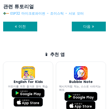
서
관련 튜토리얼
ESP32
ESP32 마이크로파이썬 - 조이스틱 - 서보 모터
마
이
크
이전
다음
로
파
이
썬
-
📱 추천 앱
DHT22
온
도
습
도
센
English for Kids
Bubble Note
서
어린이를 위한 즐거운 영어 학습.
메시지처럼 적는, 스스로 사라지는
메모.
다운로드
ESP32
Google Play
다운로드
Google Play
마
다운로드
이
App Store
다운로드
App Store
크