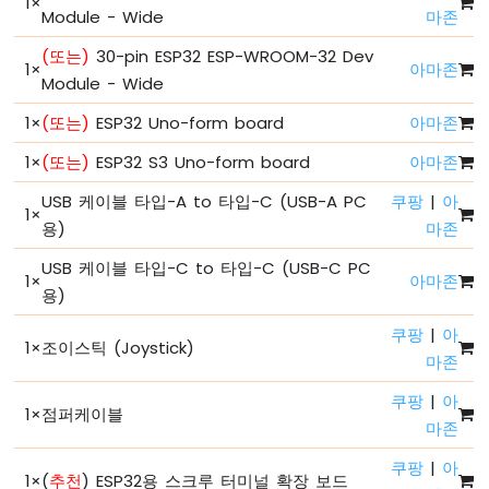
1
×
LED
Module - Wide
마존
깜
빡
(또는)
30-pin ESP32 ESP-WROOM-32 Dev
1
×
아마존
이
Module - Wide
기
ESP32
1
×
(또는)
ESP32 Uno-form board
아마존
마
1
×
(또는)
ESP32 S3 Uno-form board
아마존
이
크
USB 케이블 타입-A to 타입-C (USB-A PC
쿠팡
|
아
로
1
×
용)
마존
파
이
USB 케이블 타입-C to 타입-C (USB-C PC
썬
1
×
아마존
-
용)
페
쿠팡
|
아
이
1
×
조이스틱 (Joystick)
드
마존
LED
쿠팡
|
아
ESP32
1
×
점퍼케이블
마존
마
이
쿠팡
|
아
크
1
×
(
추천
) ESP32용 스크루 터미널 확장 보드