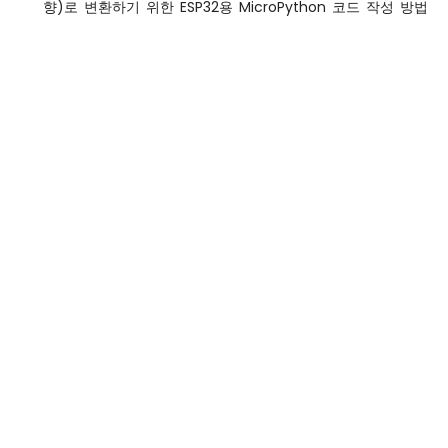
향)로 변환하기 위한 ESP32용 MicroPython 코드 작성 방법
이
크
로
파
이
썬
-
LED
-
깜
빡
임
ESP32
마
이
크
로
파
이
썬
-
LED