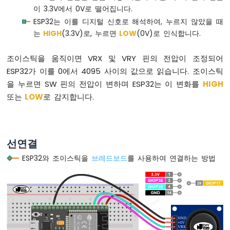
이 3.3V에서 0V로 떨어집니다.
ESP32
ESP32는 이를 디지털 신호로 해석하여, 누르지 않았을 때
마
는
HIGH
(3.3V)로, 누르면
LOW
(0V)로 인식합니다.
이
크
로
조이스틱을 움직이면 VRX 및 VRY 핀의 전압이 조정되어
파
ESP32가 이를 0에서 4095 사이의 값으로 읽습니다. 조이스틱
이
을 누르면 SW 핀의 전압이 변하며 ESP32는 이 변화를
HIGH
썬
또는
LOW
로 감지합니다.
-
포
텐
셔
미
선연결
터
ESP32와 조이스틱을
브레드보드
를 사용하여 연결하는 방법
ESP32
마
이
크
로
파