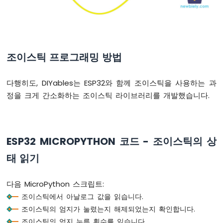
이
크
로
파
이
조이스틱 프로그래밍 방법
썬
-
LDR
다행히도, DIYables는 ESP32와 함께 조이스틱을 사용하는 과
모
정을 크게 간소화하는 조이스틱 라이브러리를 개발했습니다.
듈
ESP32
마
ESP32 MICROPYTHON 코드 - 조이스틱의 상
이
크
태 읽기
로
파
이
다음 MicroPython 스크립트:
썬
조이스틱에서 아날로그 값을 읽습니다.
-
조이스틱의 엄지가 눌렸는지 해제되었는지 확인합니다.
초
음
조이스틱의 엄지 누름 횟수를 읽습니다.