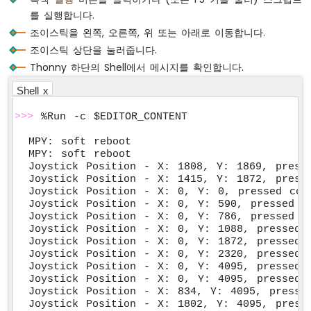
ESP32
를 실행합니다.
마
조이스틱을 왼쪽, 오른쪽, 위 또는 아래로 이동합니다.
이
조이스틱 상단을 눌러줍니다.
크
로
Thonny 하단의 Shell에서 메시지를 확인합니다.
파
Shell x
이
썬
>>>
 %Run -c $EDITOR_CONTENT
-
토
MPY: soft reboot

양
MPY: soft reboot

수
Joystick Position - X: 1808, Y: 1869, presse
분
Joystick Position - X: 1415, Y: 1872, presse
센
Joystick Position - X: 0, Y: 0, pressed coun
서
Joystick Position - X: 0, Y: 590, pressed co
Joystick Position - X: 0, Y: 786, pressed co
Joystick Position - X: 0, Y: 1088, pressed c
ESP32
Joystick Position - X: 0, Y: 1872, pressed c
마
Joystick Position - X: 0, Y: 2320, pressed c
이
Joystick Position - X: 0, Y: 4095, pressed c
크
Joystick Position - X: 0, Y: 4095, pressed c
로
Joystick Position - X: 834, Y: 4095, pressed
파
Joystick Position - X: 1802, Y: 4095, presse