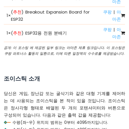
마존
로
파
(
추천
) Breakout Expansion Board for
쿠팡
|
아
이
1
×
썬
ESP32
마존
-
쿠팡
|
아
RGB
1
×
(
추천
) ESP32용 전원 분배기
LED
마존
ESP32
공개: 이 포스팅 에 제공된 일부 링크는 아마존 제휴 링크입니다. 이 포스팅은
마
쿠팡 파트너스 활동의 일환으로, 이에 따른 일정액의 수수료를 제공받습니다.
이
크
로
파
조이스틱 소개
이
썬
-
당신은 게임, 장난감 또는 굴삭기와 같은 대형 기계를 제어하
교
통
는 데 사용되는 조이스틱을 본 적이 있을 것입니다. 조이스틱
신
은 정사각형 형태로 배열된 두 개의 포텐셔미터와 버튼으로
호
구성되어 있습니다. 다음과 같은 출력 값을 제공합니다:
등
수평(좌-우) 위치의 범위는 0부터 4095까지입니다.
ESP32