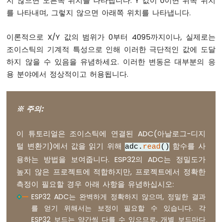
지 않으면 오른쪽 위치를 나타냅니다. Y 값이 0이면 위쪽 위치
MicroPython
-
를 나타내며, 그렇지 않으면 아래쪽 위치를 나타냅니다.
74HC595
4
이론적으로 X/Y 값의 범위가 0부터 4095까지이나, 실제로는
자
조이스틱의 기계적 특성으로 인해 이러한 극단적인 값에 도달
리
하지 않을 수 있음을 유념하세요. 이러한 변동은 대부분의 응
7
세
용 분야에서 정상적이고 허용됩니다.
그
먼
트
※ 주의:
디
스
플
이 튜토리얼은 조이스틱에 연결된 ADC(아날로그-디지
레
털 변환기)에서 값을 읽기 위해
함수를 사
adc.
read
()
이
용하는 방법을 보여줍니다. ESP32의 ADC는 정밀도가
ESP32
높지 않은 프로젝트에 적합하지만, 프로젝트에서 정확한
MicroPython
-
측정이 필요할 경우 아래 사항을 유념하십시오:
TM1637
ESP32 ADC는 완벽하게 정확하지 않으며, 정밀한 결과
4
를 얻기 위해서는 보정이 필요할 수 있습니다. 각
자
ESP32 보드는 약간씩 다를 수 있으므로, 개별 보드마다
리