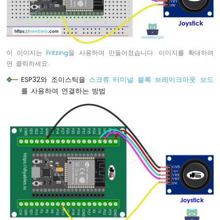
이
썬
-
서
보
모
이 이미지는
Fritzing
을 사용하여 만들어졌습니다. 이미지를 확대하려
터
면 클릭하세요.
ESP32와 조이스틱을
스크류 터미널 블록 브레이크아웃 보드
ESP32
마
를 사용하여 연결하는 방법
이
크
로
파
이
썬
-
조
도
센
서
ESP32
마