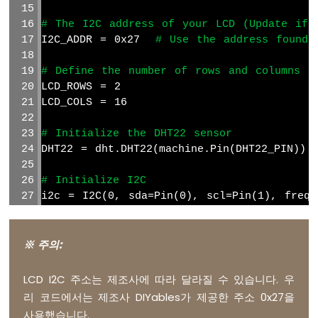
운
# The I2C address of your LCD (Update if 
스
I2C_ADDR = 0x27  
# Use the address found 
라
즈
베
# Define the number of rows and columns o
리
LCD_ROWS = 2
파
LCD_COLS = 16
이
피
# Initialize the DHT22 sensor
코
DHT22 = dht.DHT22(machine.Pin(DHT22_PIN))
-
스
# Initialize I2C
위
i2c = I2C(0, sda=Pin(0), scl=Pin(1), freq=
치
라
# Initialize LCD
즈
lcd = LCD_I2C(i2c, I2C_ADDR, LCD_ROWS, LCD
※ 주의:
베
리
파
# Setup function
LCD I2C 주소는 제조사에 따라 달라질 수 있습니다. 우
이
lcd.backlight_on()
리 코드에서는 제조사 DIYables가 제공한 주소 0x27을
피
lcd.clear()
사용했습니다.
코