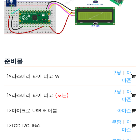
-
슬
립
없
이
깜
빡
임
라
준비물
즈
베
쿠팡
|
아
리
1
×
라즈베리 파이 피코 W
파
마존
이
쿠팡
|
아
피
1
×
라즈베리 파이 피코
(또는)
코
마존
-
1
×
마이크로 USB 케이블
아마존
여
러
쿠팡
|
아
LED
1
×
LCD I2C 16x2
깜
마존
빡