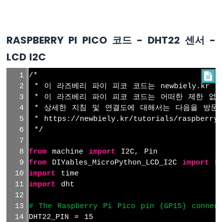
리
파
이
RASPBERRY PI PICO 코드 - DHT22 센서 -
피
코
LCD I2C
-
버
/*

튼
 * 이 라즈베리 파이 피코 코드는 newbiely.kr
라
 * 이 라즈베리 파이 피코 코드는 어떠한 제한 없
즈
 * 상세한 지침 및 연결도에 대해서는 다음을 방문
베
 * https://newbiely.kr/tutorials/raspberry-
리
 */
파
이
피
from
 machine 
import
 I2C, Pin
코
from
 DIYables_MicroPython_LCD_I2C 
import
 L
-
import
 time
버
import
 dht
튼
-
# The Raspberry Pi Pico pin (GP15) connec
디
DHT22_PIN = 15
바