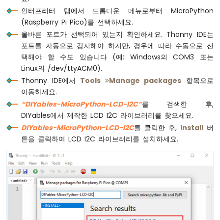
즈
인터프리터 탭에서 드롭다운 메뉴로부터 MicroPython
베
(Raspberry Pi Pico)를 선택하세요.
리
올바른 포트가 선택되어 있는지 확인하세요. Thonny IDE는
파
이
포트를 자동으로 감지해야 하지만, 경우에 따라 수동으로 선
피
택해야 할 수도 있습니다 (예: Windows의 COM3 또는
코
Linux의 /dev/ttyACM0).
-
Thonny IDE에서
Tools
Manage packages
항목으로
포
이동하세요.
텐
“DIYables-MicroPython-LCD-I2C”
를 검색한 후,
셔
미
DIYables에서 제작한 LCD I2C 라이브러리를 찾으세요.
터
DIYables-MicroPython-LCD-I2C
를 클릭한 후,
Install
버
튼을 클릭하여 LCD I2C 라이브러리를 설치하세요.
라
즈
베
리
파
이
피
코