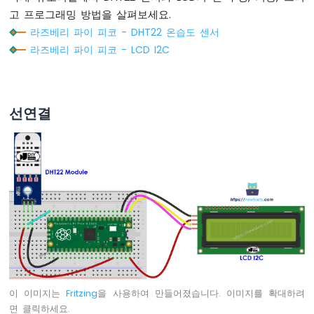
이
고 프로그래밍 방법을 살펴보세요.
코
-
라즈베리 파이 피코 - DHT22 온습도 센서
RGB
라즈베리 파이 피코 - LCD I2C
LED
라
즈
베
선연결
리
파
이
피
코
-
교
통
신
호
등
라
이 이미지는
Fritzing
을 사용하여 만들어졌습니다. 이미지를 확대하려
즈
면 클릭하세요.
베