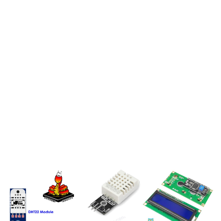
베
리
파
이
피
코
-
LED
-
깜
빡
임
라
즈
베
리
파
이
피
코
-
LED