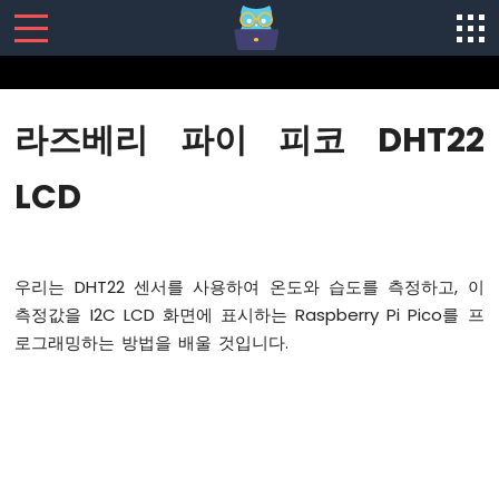
SENSORS/ACTUATORS
라즈베리 파이 피코 DHT22
라
즈
LCD
베
리
파
이
우리는 DHT22 센서를 사용하여 온도와 습도를 측정하고, 이
피
코
측정값을 I2C LCD 화면에 표시하는 Raspberry Pi Pico를 프
-
로그래밍하는 방법을 배울 것입니다.
시
작
하
기
라
즈