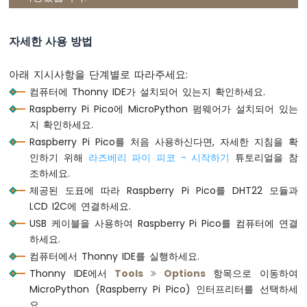
-
# Custom character for the degree symbol
리
degree_char = 
chr
(0xDF)
미
자세한 사용 방법
트
# Main loop: Read data from the DHT22 sen
스
아래 지시사항을 단계별로 따라주세요:
while
True
:
위
컴퓨터에 Thonny IDE가 설치되어 있는지 확인하세요.
치
try
:
Raspberry Pi Pico에 MicroPython 펌웨어가 설치되어 있는
        DHT22.measure()
라
즈
        temperature = DHT22.temperature(
지 확인하세요.
베
        humidity = DHT22.humidity()  
# G
Raspberry Pi Pico를 처음 사용하신다면, 자세한 지침을 확
리
print
(
"Temperature: {:.2f}°C, Hum
인하기 위해
라즈베리 파이 피코 - 시작하기
튜토리얼을 참
파
        lcd.clear()
조하세요.
이
        lcd.set_cursor(0, 0) 
# Move to t
제공된 도표에 따라 Raspberry Pi Pico를 DHT22 모듈과
피
        lcd.
print
(
"Temp: {:.2f}{}C"
.
forma
코
LCD I2C에 연결하세요.
        lcd.set_cursor(0, 1)  
# Move to 
-
USB 케이블을 사용하여 Raspberry Pi Pico를 컴퓨터에 연결
        lcd.
print
(
"Humi: {:.2f}%"
.
format
(
버
하세요.
except
OSError
as
 e:
튼
컴퓨터에서 Thonny IDE를 실행하세요.
print
(
"Failed to read from DHT22
-
Thonny IDE에서
Tools
Options
항목으로 이동하여
LED
MicroPython (Raspberry Pi Pico) 인터프리터를 선택하세
    time.sleep(2)
라
요.