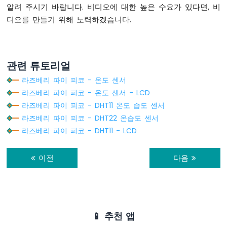
즈
알려 주시기 바랍니다. 비디오에 대한 높은 수요가 있다면, 비
베
디오를 만들기 위해 노력하겠습니다.
리
파
이
피
관련 튜토리얼
코
-
라즈베리 파이 피코 - 온도 센서
초
라즈베리 파이 피코 - 온도 센서 - LCD
음
라즈베리 파이 피코 - DHT11 온도 습도 센서
파
센
라즈베리 파이 피코 - DHT22 온습도 센서
서
라즈베리 파이 피코 - DHT11 - LCD
라
즈
이전
다음
베
리
파
이
피
코
📱 추천 앱
-