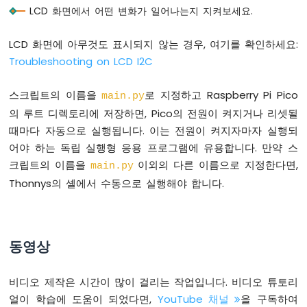
LCD 화면에서 어떤 변화가 일어나는지 지켜보세요.
파
이
피
LCD 화면에 아무것도 표시되지 않는 경우, 여기를 확인하세요:
코
Troubleshooting on LCD I2C
-
광
센
스크립트의 이름을
로 지정하고 Raspberry Pi Pico
main.py
서
의 루트 디렉토리에 저장하면, Pico의 전원이 켜지거나 리셋될
라
때마다 자동으로 실행됩니다. 이는 전원이 켜지자마자 실행되
즈
어야 하는 독립 실행형 응용 프로그램에 유용합니다. 만약 스
베
크립트의 이름을
이외의 다른 이름으로 지정한다면,
리
main.py
파
Thonnys의 셸에서 수동으로 실행해야 합니다.
이
피
코
-
동영상
LDR
모
듈
비디오 제작은 시간이 많이 걸리는 작업입니다. 비디오 튜토리
얼이 학습에 도움이 되었다면,
YouTube 채널
을 구독하여
라