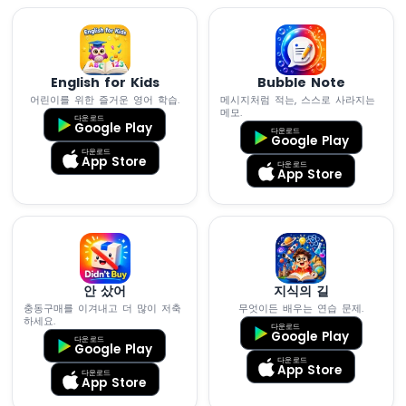
초
음
파
센
서
English for Kids
Bubble Note
-
어린이를 위한 즐거운 영어 학습.
메시지처럼 적는, 스스로 사라지는
메모.
LCD
다운로드
Google Play
다운로드
Google Play
라
다운로드
App Store
다운로드
즈
App Store
베
리
파
이
피
코
안 샀어
지식의 길
-
충동구매를 이겨내고 더 많이 저축
무엇이든 배우는 연습 문제.
모
하세요.
다운로드
션
Google Play
다운로드
Google Play
센
다운로드
서
App Store
다운로드
App Store
라