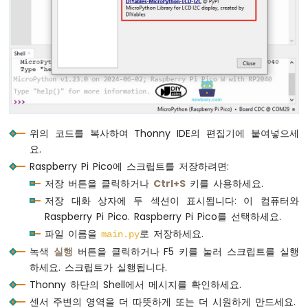
-
DC
모
터
라
즈
베
리
파
위의 코드를 복사하여 Thonny IDE의 편집기에 붙여넣으세
이
요.
피
Raspberry Pi Pico에 스크립트를 저장하려면:
코
-
저장 버튼을 클릭하거나
Ctrl+S
키를 사용하세요.
서
저장 대화 상자에 두 섹션이 표시됩니다: 이 컴퓨터와
보
Raspberry Pi Pico. Raspberry Pi Pico를 선택하세요.
모
파일 이름을
로 저장하세요.
main.py
터
녹색
실행
버튼을 클릭하거나 F5 키를 눌러 스크립트를 실행
라
하세요. 스크립트가 실행됩니다.
즈
Thonny 하단의 Shell에서 메시지를 확인하세요.
베
센서 주변의 영역을 더 따뜻하게 또는 더 시원하게 만드세요.
리