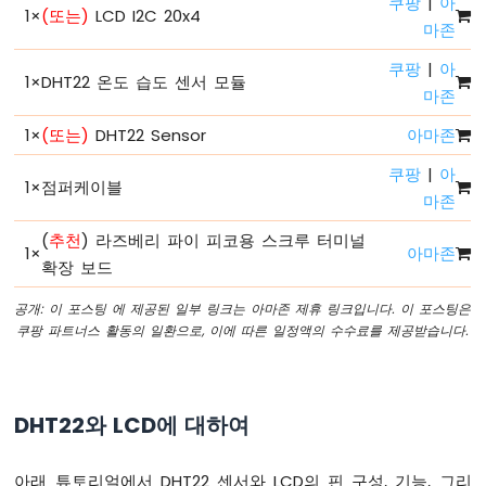
쿠팡
|
아
이
1
×
(또는)
LCD I2C 20x4
기
마존
라
쿠팡
|
아
즈
1
×
DHT22 온도 습도 센서 모듈
마존
베
리
1
×
(또는)
DHT22 Sensor
아마존
파
이
쿠팡
|
아
피
1
×
점퍼케이블
마존
코
-
(
추천
) 라즈베리 파이 피코용 스크루 터미널
페
1
×
아마존
확장 보드
이
드
공개: 이 포스팅 에 제공된 일부 링크는 아마존 제휴 링크입니다. 이 포스팅은
LED
쿠팡 파트너스 활동의 일환으로, 이에 따른 일정액의 수수료를 제공받습니다.
라
즈
베
리
DHT22와 LCD에 대하여
파
이
파
아래 튜토리얼에서 DHT22 센서와 LCD의 핀 구성, 기능, 그리