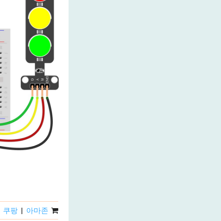
쿠팡
|
아마존