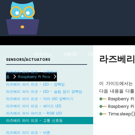
아두이노
ESP32
ESP8266
라즈베리
라즈베리
SENSORS/ACTUATORS
라즈베리 파이 피코 - 시작하기
홈
Raspberry Pi Pico
이 가이드에서는 R
라즈베리 파이 피코 - LED - 깜빡임
다음 내용을 다룰
라즈베리 파이 피코 - LED - 슬립 없이 깜빡임
Raspberry
라즈베리 파이 피코 - 여러 LED 깜빡이기
Raspberr
라즈베리 파이 피코 - 페이드 LED
라즈베리 파이 파이코 - RGB LED
Time.sle
라즈베리 파이 피코 - 교통 신호등
라즈베리 파이 피코 - 버튼