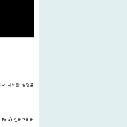
fined period
서 자세한 설명을
the defined period
i Pico) 인터프리터