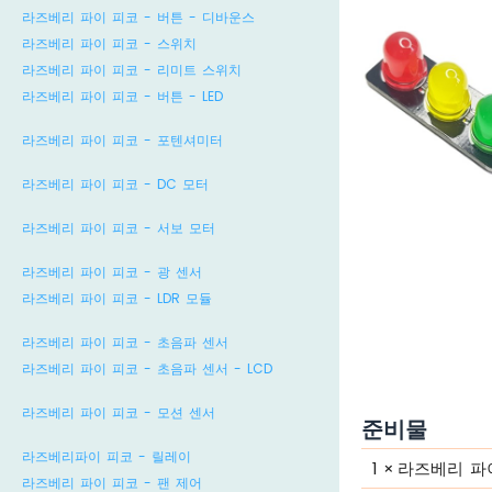
라즈베리 파이 피코 - 버튼 - 디바운스
라즈베리 파이 피코 - 스위치
라즈베리 파이 피코 - 리미트 스위치
라즈베리 파이 피코 - 버튼 - LED
라즈베리 파이 피코 - 포텐셔미터
라즈베리 파이 피코 - DC 모터
라즈베리 파이 피코 - 서보 모터
라즈베리 파이 피코 - 광 센서
라즈베리 파이 피코 - LDR 모듈
라즈베리 파이 피코 - 초음파 센서
라즈베리 파이 피코 - 초음파 센서 - LCD
라즈베리 파이 피코 - 모션 센서
준비물
라즈베리파이 피코 - 릴레이
1
×
라즈베리 파
라즈베리 파이 피코 - 팬 제어