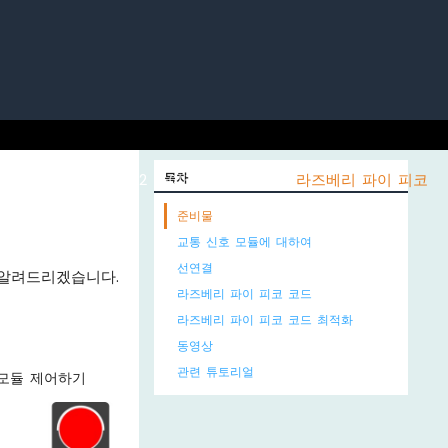
노 ESP32
ESP32 마이크로파이썬
목차
라즈베리 파이 피코
준비물
교통 신호 모듈에 대하여
선연결
을 알려드리겠습니다.
라즈베리 파이 피코 코드
라즈베리 파이 피코 코드 최적화
동영상
관련 튜토리얼
등 모듈 제어하기