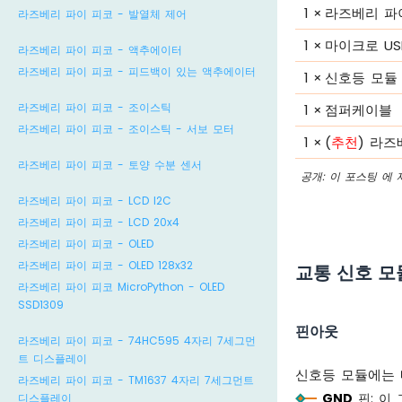
1
×
라즈베리 파
라즈베리 파이 피코 - 발열체 제어
1
×
마이크로 US
라즈베리 파이 피코 - 액추에이터
라즈베리 파이 피코 - 피드백이 있는 액추에이터
1
×
신호등 모듈
라즈베리 파이 피코 - 조이스틱
1
×
점퍼케이블
라즈베리 파이 피코 - 조이스틱 - 서보 모터
1
×
(
추천
) 라
라즈베리 파이 피코 - 토양 수분 센서
공개: 이 포스팅 에
라즈베리 파이 피코 - LCD I2C
라즈베리 파이 피코 - LCD 20x4
라즈베리 파이 피코 - OLED
라즈베리 파이 피코 - OLED 128x32
교통 신호 모
라즈베리 파이 피코 MicroPython - OLED
SSD1309
핀아웃
라즈베리 파이 피코 - 74HC595 4자리 7세그먼
트 디스플레이
신호등 모듈에는 
라즈베리 파이 피코 - TM1637 4자리 7세그먼트
GND
핀: 이 
디스플레이