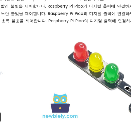
 빨간 불빛을 제어합니다. Raspberry Pi Pico의 디지털 출력에 연결하
은 노란 불빛을 제어합니다. Raspberry Pi Pico의 디지털 출력에 연결하
은 초록 불빛을 제어합니다. Raspberry Pi Pico의 디지털 출력에 연결하