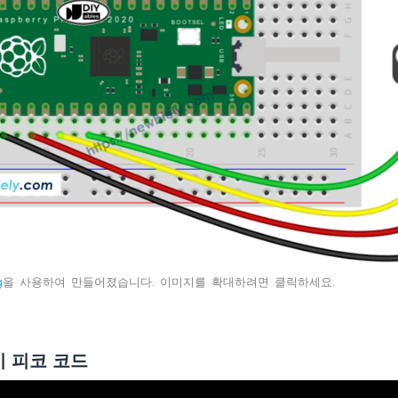
g
을 사용하여 만들어졌습니다. 이미지를 확대하려면 클릭하세요.
 피코 코드