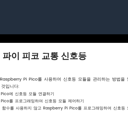
 파이
아두이노 우노 R4
아두이노 나노
아두이노 나
 파이 피코 교통 신호등
aspberry Pi Pico를 사용하여 신호등 모듈을 관리하는 방법
 것입니다:
 Pi Pico에 신호등 모듈 연결하기
y Pi Pico를 프로그래밍하여 신호등 모듈 제어하기
ep() 함수를 사용하지 않고 Raspberry Pi Pico를 프로그래밍하여 신호