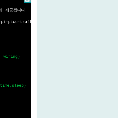
다
해 제공됩니다.
-pi-pico-traffic-light
r wiring)
time.sleep)