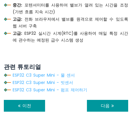
디
중간:
포텐셔미터를 사용하여 밸브가 열려 있는 시간을 조정
스
(가변 흐름 지속 시간)
플
고급:
전화 브라우저에서 밸브를 원격으로 제어할 수 있도록
레
웹 서버 구축
이
고급:
ESP32 실시간 시계(RTC)를 사용하여 매일 특정 시간
ESP32
에 관수하는 예정된 급수 시스템 생성
C3
Super
Mini
-
관련 튜토리얼
온
도
ESP32 C3 Super Mini - 물 센서
센
ESP32 C3 Super Mini - 빗센서
서
ESP32 C3 Super Mini - 펌프 제어하기
ESP32
C3
Super
이전
다음
Mini
-
DHT11
ESP32