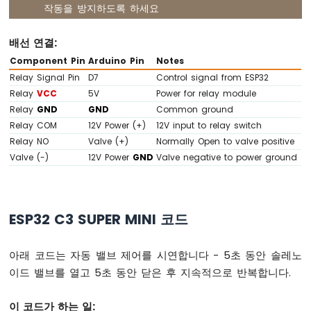
작동을 방지하도록 하세요
Super
Mini
-
배선 연결:
릴
Component Pin
Arduino Pin
Notes
레
Relay Signal Pin
D7
Control signal from ESP32
이
Relay
VCC
5V
Power for relay module
ESP32
Relay
GND
GND
Common ground
C3
Relay COM
12V Power (+)
12V input to relay switch
Super
Relay NO
Valve (+)
Normally Open to valve positive
Mini
-
Valve (-)
12V Power
GND
Valve negative to power ground
펌
프
제
어
ESP32 C3 SUPER MINI 코드
하
기
아래 코드는 자동 밸브 제어를 시연합니다 - 5초 동안 솔레노
ESP32
C3
이드 밸브를 열고 5초 동안 닫은 후 지속적으로 반복합니다.
Super
Mini
이 코드가 하는 일:
-