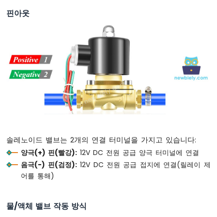
페
핀아웃
이
드
ESP32
C3
Super
Mini
-
로
터
리
인
코
솔레노이드 밸브는 2개의 연결 터미널을 가지고 있습니다:
더
양극(+) 핀(빨강):
12V DC 전원 공급 양극 터미널에 연결
ESP32
음극(-) 핀(검정):
12V DC 전원 공급 접지에 연결(릴레이 제
C3
어를 통해)
Super
Mini
-
물/액체 밸브 작동 방식
토
양