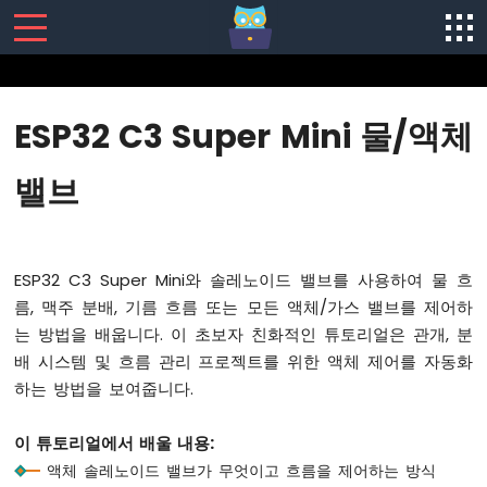
SENSORS/ACTUATORS
ESP32 C3 Super Mini 물/액체
ESP32
C3
밸브
슈
퍼
미
니
ESP32 C3 Super Mini와 솔레노이드 밸브를 사용하여 물 흐
-
시
름, 맥주 분배, 기름 흐름 또는 모든 액체/가스 밸브를 제어하
작
는 방법을 배웁니다. 이 초보자 친화적인 튜토리얼은 관개, 분
하
배 시스템 및 흐름 관리 프로젝트를 위한 액체 제어를 자동화
기
하는 방법을 보여줍니다.
ESP32
C3
Super
이 튜토리얼에서 배울 내용:
Mini
액체 솔레노이드 밸브가 무엇이고 흐름을 제어하는 방식
-