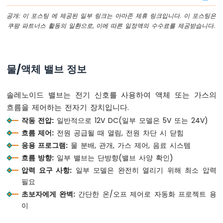
LED
공개: 이 포스팅 에 제공된 일부 링크는 아마존 제휴 링크입니다. 이 포스팅은
ESP32
쿠팡 파트너스 활동의 일환으로, 이에 따른 일정액의 수수료를 제공받습니다.
C3
슈
퍼
미
물/액체 밸브 정보
니
-
솔레노이드 밸브는 전기 신호를 사용하여 액체 또는 가스의
LED
-
흐름을 제어하는 전자기 장치입니다.
깜
작동 전압:
일반적으로 12V DC(일부 모델은 5V 또는 24V)
박
흐름 제어:
전원 공급될 때 열림, 전원 차단 시 닫힘
이
응용 프로그램:
물 분배, 관개, 가스 제어, 음료 시스템
기
흐름 방향:
일부 밸브는 단방향(밸브 사양 확인)
ESP32
C3
압력 요구 사항:
일부 모델은 완전히 열리기 위해 최소 압력
Super
필요
Mini
초보자에게 완벽:
간단한 온/오프 제어로 자동화 프로젝트 용
-
이
LED
-