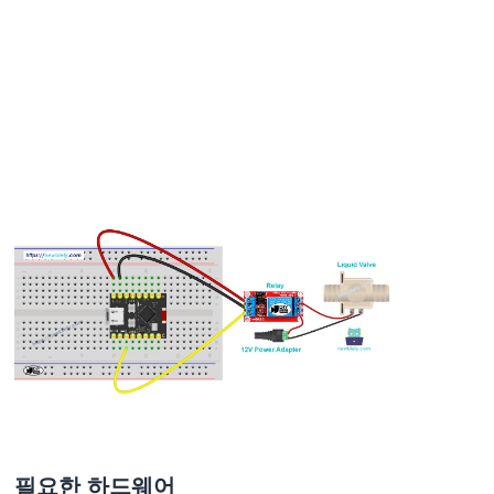
ESP32
C3
Super
Mini
-
버
튼
ESP32
C3
Super
Mini
-
버
튼
-
디
바
운
스
ESP32
필요한 하드웨어
C3