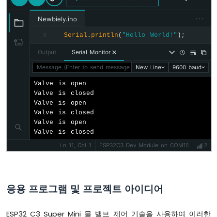
ESP32
C3
···
Newbiely.ino
Super
Mini
Serial
.
println
(
"Hello World!"
);
8
-
OLED
Output
Serial Monitor
128x32
Message (Enter to send message to 'ESP32C3 Dev Module' on
New Line
9600 baud
디
스
Valve is open

플
Valve is closed

레
Valve is open

이
Valve is closed

ESP32
Valve is open

C3
Valve is closed
Super
Ln 11, Col 1
ESP32C3 Dev Module on COM15
2
Mini
-
1.28
인
응용 프로그램 및 프로젝트 아이디어
치
원
형
ESP32 C3 Super Mini 물 밸브 제어 기술을 사용하여 이러한