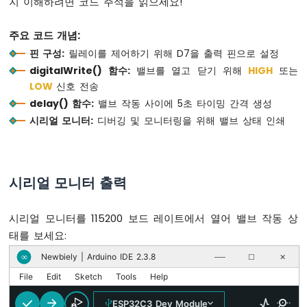
지 이해하려면 코드 주석을 읽으세요!
|
2.42
인
주요 코드 개념:
치
핀 구성:
릴레이를 제어하기 위해 D7을 출력 핀으로 설정
I2C
digitalWrite() 함수:
밸브를 열고 닫기 위해
HIGH
또는
OLED
LOW
신호 전송
튜
토
delay() 함수:
밸브 작동 사이에 5초 타이밍 간격 생성
리
시리얼 모니터:
디버깅 및 모니터링을 위해 밸브 상태 인쇄
얼
ESP32
C3
Super
시리얼 모니터 출력
Mini
-
OLED
시리얼 모니터를 115200 보드 레이트에서 열어 밸브 작동 상
128x64
태를 보세요:
디
스
Newbiely | Arduino IDE 2.3.8
∞
──
☐
✕
플
File
Edit
Sketch
Tools
Help
레
이
ESP32C3 Dev Module