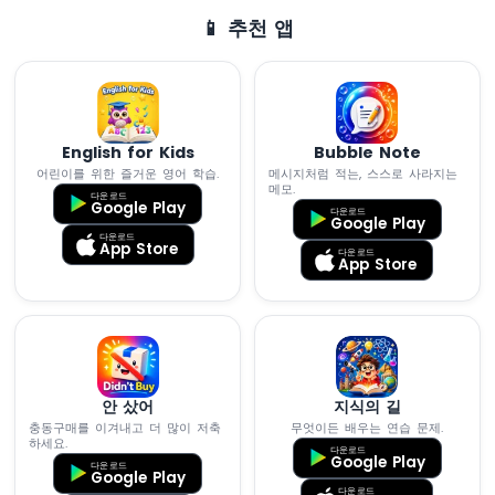
C3
📱 추천 앱
Super
Mini
-
DHT22
ESP32
C3
English for Kids
Bubble Note
Super
어린이를 위한 즐거운 영어 학습.
메시지처럼 적는, 스스로 사라지는
메모.
Mini
다운로드
Google Play
다운로드
-
Google Play
온
다운로드
App Store
다운로드
도
App Store
습
도
센
서
ESP32
안 샀어
지식의 길
C3
충동구매를 이겨내고 더 많이 저축
무엇이든 배우는 연습 문제.
Super
하세요.
다운로드
Mini
Google Play
다운로드
Google Play
-
다운로드