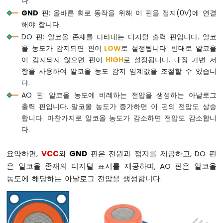
다.
이
기
GND
핀: 올바른 회로 동작을 위해 이 핀을 접지(0V)에 연결
라
해야 합니다.
즈
DO 핀: 알코올 존재를 나타내는 디지털 출력 핀입니다. 알코
베
올 농도가 감지되면 핀이
LOW
로 설정됩니다. 반대로 알코올
리
이 감지되지 않으면 핀이
HIGH
로 설정됩니다. 내장 가변 저
파
항을 사용하여 알코올 농도 감지 임계값을 조절할 수 있습니
이
다.
피
코
AO 핀: 알코올 농도에 비례하는 전압을 생성하는 아날로그
-
출력 핀입니다. 알코올 농도가 증가하면 이 핀의 전압도 상승
페
합니다. 마찬가지로 알코올 농도가 감소하면 전압도 감소합니
이
다.
드
LED
요약하면,
VCC
와
GND
핀은 전원과 접지를 제공하고, DO 핀
라
즈
은 알코올 존재의 디지털 표시를 제공하며, AO 핀은 알코올
베
농도에 해당하는 아날로그 전압을 생성합니다.
리
파
이
파