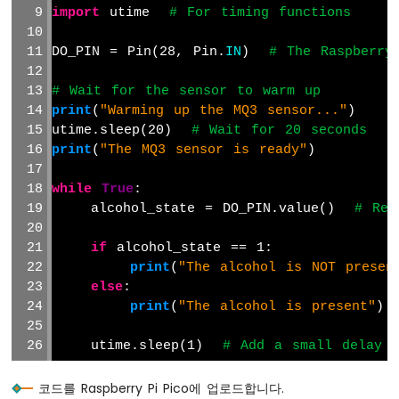
-
import
 utime  
# For timing functions
DC
모
DO_PIN = Pin(28, Pin.
IN
)  
# The Raspberry
터
# Wait for the sensor to warm up
라
즈
print
(
"Warming up the MQ3 sensor..."
)
베
utime.sleep(20)  
# Wait for 20 seconds
리
print
(
"The MQ3 sensor is ready"
)
파
이
while
True
:
피
    alcohol_state = DO_PIN.value()  
# Rea
코
-
if
 alcohol_state == 1:
서
print
(
"The alcohol is NOT presen
보
else
:
모
터
print
(
"The alcohol is present"
)
라
    utime.sleep(1)  
# Add a small delay t
즈
베
코드를 Raspberry Pi Pico에 업로드합니다.
리