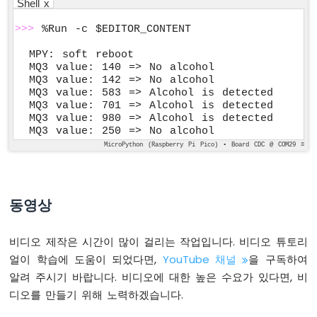
Shell x
는
액
>>>
 %Run -c $EDITOR_CONTENT
추
에
MPY: soft reboot

이
MQ3 value: 140 => No alcohol

터
MQ3 value: 142 => No alcohol

MQ3 value: 583 => Alcohol is detected

라
MQ3 value: 701 => Alcohol is detected

즈
MQ3 value: 980 => Alcohol is detected

MQ3 value: 250 => No alcohol
베
리
MicroPython (Raspberry Pi Pico) • Board CDC @ COM29 ≡
파
이
피
동영상
코
-
조
비디오 제작은 시간이 많이 걸리는 작업입니다. 비디오 튜토리
이
얼이 학습에 도움이 되었다면,
YouTube 채널
을 구독하여
스
틱
알려 주시기 바랍니다. 비디오에 대한 높은 수요가 있다면, 비
라
디오를 만들기 위해 노력하겠습니다.
즈