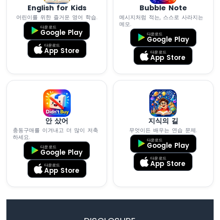
English for Kids
Bubble Note
피
어린이를 위한 즐거운 영어 학습.
메시지처럼 적는, 스스로 사라지는
코
메모.
-
다운로드
Google Play
다운로드
토
Google Play
다운로드
양
App Store
다운로드
수
App Store
분
센
서
라
즈
안 샀어
지식의 길
베
충동구매를 이겨내고 더 많이 저축
무엇이든 배우는 연습 문제.
리
하세요.
다운로드
Google Play
파
다운로드
Google Play
이
다운로드
App Store
피
다운로드
App Store
코
-
LCD
I2C
라