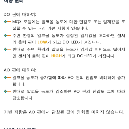
작동 원리
리
파
DO 핀에 대하여:
이
MQ3 모듈에는 알코올 농도에 대한 민감도 또는 임계값을 조
피
절할 수 있는 내장 가변 저항이 있습니다.
코
-
주변 환경의 알코올 농도가 설정된 임계값을 초과하면 센서
버
의 출력 핀이
LOW
가 되고 DO-LED가 켜집니다.
튼
반대로 주변 환경의 알코올 농도가 임계값 미만으로 떨어지
라
면 센서의 출력 핀이
HIGH
가 되고 DO-LED가 꺼집니다.
즈
베
AO 핀에 대하여:
리
파
알코올 농도가 증가함에 따라 AO 핀의 전압도 비례하여 증가
이
합니다.
피
반대로 알코올 농도가 감소하면 AO 핀의 전압도 그에 따라
코
감소합니다.
-
버
튼
가변 저항은 AO 핀에서 관찰된 값에 영향을 미치지 않습니다.
-
디
바