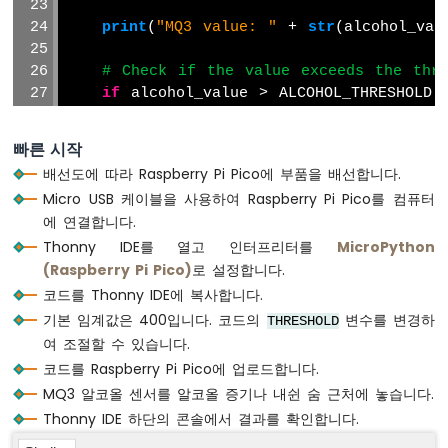
피
print
(
"MQ3 value: "
 + 
str
(alcohol_val
코
-
# Check if the value exceeds the thre
액
추
if
 alcohol_value > ALCOHOL_THRESHOLD:
에
print
(
"Alcohol is detected"
)
이
else
:
빠른 시작
터
print
(
"No alcohol"
)
배선도에 따라 Raspberry Pi Pico에 부품을 배선합니다.
라
즈
Micro USB 케이블을 사용하여 Raspberry Pi Pico를 컴퓨터
    utime.sleep(1)  
# Add a small delay t
베
에 연결합니다.
리
Thonny IDE를 열고 인터프리터를
MicroPython
파
(Raspberry Pi Pico)
로 설정합니다.
이
코드를 Thonny IDE에 복사합니다.
피
코
기본 임계값은 400입니다. 코드의
변수를 변경하
THRESHOLD
-
여 조절할 수 있습니다.
피
코드를 Raspberry Pi Pico에 업로드합니다.
드
MQ3 알코올 센서를 알코올 증기나 내쉰 숨 근처에 놓습니다.
백
이
Thonny IDE 하단의 콘솔에서 결과를 확인합니다.
있