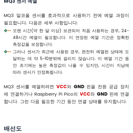
MQ3 센서 예열
운
스
MQ3 알코올 센서를 효과적으로 사용하기 전에 예열 과정이
라
필요합니다. 다음은 세부 사항입니다:
즈
베
오랜 시간(약 한 달 이상) 보관되어 처음 사용하는 경우, 24-
리
48시간 예열이 필요합니다. 이 연장된 예열 기간은 정확한
파
측정값을 보장합니다.
이
그러나 센서가 최근에 사용된 경우, 완전히 예열된 상태에 도
피
달하는 데 약 5-10분밖에 걸리지 않습니다. 이 예열 기간 동
코
안 초기에는 높은 측정값이 나올 수 있지만, 시간이 지남에
-
스
따라 센서가 안정화됩니다.
위
치
MQ3 센서를 예열하려면
VCC
와
GND
핀을 전원 공급 장치
라
에 연결하거나 Raspberry Pi Pico의
VCC
와
GND
핀에 연결
즈
합니다. 그런 다음 필요한 기간 동안 연결 상태를 유지합니다.
베
리
파
이
피
배선도
코