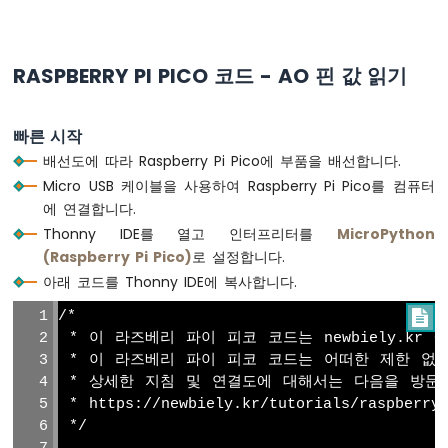
즈
베
리
RASPBERRY PI PICO 코드 - AO 핀 값 읽기
파
이
피
코
빠른 시작
-
배선도에 따라 Raspberry Pi Pico에 부품을 배선합니다.
초
Micro USB 케이블을 사용하여 Raspberry Pi Pico를 컴퓨터
음
에 연결합니다.
파
센
Thonny IDE를 열고 인터프리터를
MicroPython
서
(Raspberry Pi Pico)
로 설정합니다.
라
아래 코드를 Thonny IDE에 복사합니다.
즈
베
/*

리
 * 이 라즈베리 파이 피코 코드는 newbiely.kr
파
 * 이 라즈베리 파이 피코 코드는 어떠한 제한 없
이
 * 상세한 지침 및 연결도에 대해서는 다음을 방문
피
 * https://newbiely.kr/tutorials/raspberry-
코
 */
-