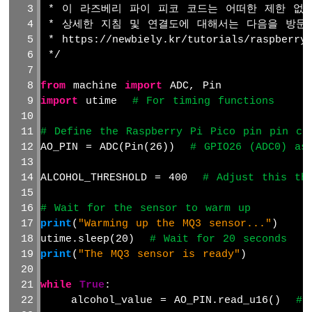
 * 이 라즈베리 파이 피코 코드는 어떠한 제한 없
어
 * 상세한 지침 및 연결도에 대해서는 다음을 방문
라
 * https://newbiely.kr/tutorials/raspberry-
즈
 */
베
리
파
from
 machine 
import
 ADC, Pin
이
import
 utime  
# For timing functions
피
코
# Define the Raspberry Pi Pico pin pin co
-
AO_PIN = ADC(Pin(26))  
# GPIO26 (ADC0) as
발
열
ALCOHOL_THRESHOLD = 400  
# Adjust this th
체
제
# Wait for the sensor to warm up
어
print
(
"Warming up the MQ3 sensor..."
)
라
utime.sleep(20)  
# Wait for 20 seconds
즈
print
(
"The MQ3 sensor is ready"
)
베
리
while
True
:
파
    alcohol_value = AO_PIN.read_u16()  
# 
이