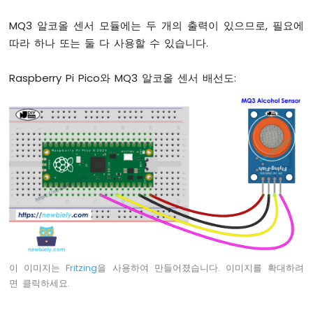
-
MQ3 알코올 센서 모듈에는 두 개의 출력이 있으므로, 필요에
리
미
따라 하나 또는 둘 다 사용할 수 있습니다.
트
스
Raspberry Pi Pico와 MQ3 알코올 센서 배선도:
위
치
라
즈
베
리
파
이
피
코
-
버
튼
-
이 이미지는
Fritzing
을 사용하여 만들어졌습니다. 이미지를 확대하려
LED
면 클릭하세요.
라