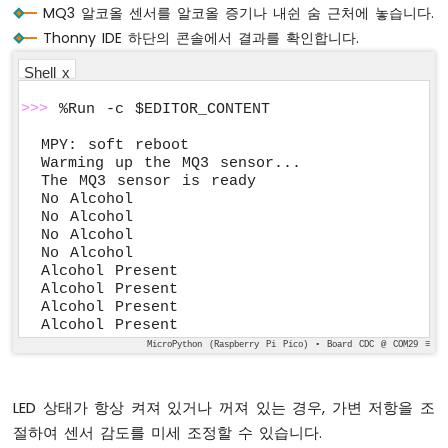
MQ3 알코올 센서를 알코올 증기나 내쉰 숨 근처에 놓습니다.
파
이
Thonny IDE 하단의 콘솔에서 결과를 확인합니다.
피
Shell x
코
-
>>>
 %Run -c $EDITOR_CONTENT
광
센
MPY: soft reboot

서
Warming up the MQ3 sensor...

라
The MQ3 sensor is ready

No Alcohol

즈
No Alcohol

베
No Alcohol

리
No Alcohol

파
Alcohol Present

이
Alcohol Present

피
Alcohol Present

코
Alcohol Present
-
MicroPython (Raspberry Pi Pico) • Board CDC @ COM29 ≡
LDR
모
듈
LED 상태가 항상 켜져 있거나 꺼져 있는 경우, 가변 저항을 조
절하여 센서 감도를 미세 조정할 수 있습니다.
라