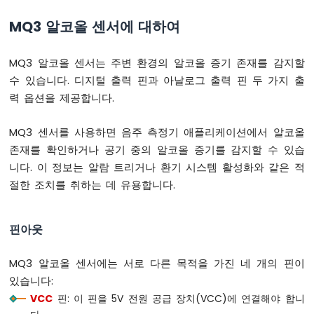
-
슬
MQ3 알코올 센서에 대하여
립
없
이
MQ3 알코올 센서는 주변 환경의 알코올 증기 존재를 감지할
깜
수 있습니다. 디지털 출력 핀과 아날로그 출력 핀 두 가지 출
빡
력 옵션을 제공합니다.
임
라
MQ3 센서를 사용하면 음주 측정기 애플리케이션에서 알코올
즈
베
존재를 확인하거나 공기 중의 알코올 증기를 감지할 수 있습
리
니다. 이 정보는 알람 트리거나 환기 시스템 활성화와 같은 적
파
절한 조치를 취하는 데 유용합니다.
이
피
코
핀아웃
-
여
러
MQ3 알코올 센서에는 서로 다른 목적을 가진 네 개의 핀이
LED
있습니다:
깜
VCC
핀: 이 핀을 5V 전원 공급 장치(VCC)에 연결해야 합니
빡