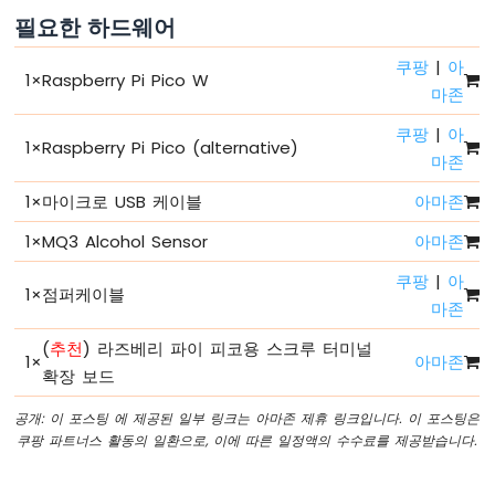
베
필요한 하드웨어
리
파
쿠팡
|
아
1
×
Raspberry Pi Pico W
이
마존
피
코
쿠팡
|
아
1
×
Raspberry Pi Pico (alternative)
-
마존
LED
-
1
×
마이크로 USB 케이블
아마존
깜
빡
1
×
MQ3 Alcohol Sensor
아마존
임
쿠팡
|
아
라
1
×
점퍼케이블
즈
마존
베
(
추천
) 라즈베리 파이 피코용 스크루 터미널
리
1
×
아마존
파
확장 보드
이
피
공개: 이 포스팅 에 제공된 일부 링크는 아마존 제휴 링크입니다. 이 포스팅은
코
쿠팡 파트너스 활동의 일환으로, 이에 따른 일정액의 수수료를 제공받습니다.
-
LED