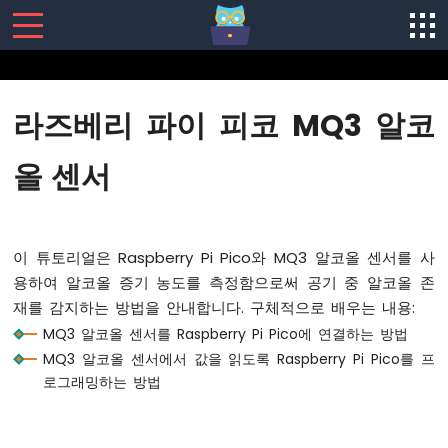
SENSORS/ACTUATORS
라즈베리 파이 피코 MQ3 알코
라
즈
올 센서
베
리
파
이
이 튜토리얼은 Raspberry Pi Pico와 MQ3 알코올 센서를 사
피
코
용하여 알코올 증기 농도를 측정함으로써 공기 중 알코올 존
-
재를 감지하는 방법을 안내합니다. 구체적으로 배우는 내용:
시
MQ3 알코올 센서를 Raspberry Pi Pico에 연결하는 방법
작
MQ3 알코올 센서에서 값을 읽도록 Raspberry Pi Pico를 프
하
기
로그래밍하는 방법
라
즈