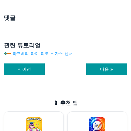
베
리
파
댓글
이
피
코
-
조
관련 튜토리얼
이
라즈베리 파이 피코 - 가스 센서
스
틱
-
이전
다음
서
보
모
터
라
📱 추천 앱
즈
베
리
파
이