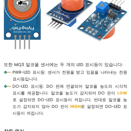
이
코
-
RGB
LED
라
즈
베
리
파
이
또한 MQ3 알코올 센서에는 두 개의 LED 표시등이 있습니다:
피
PWR-LED 표시등: 센서가 전원을 받고 있음을 나타내는 전원
코
-
표시등입니다.
교
DO-LED 표시등: DO 핀에 연결되어 알코올 농도의 시각적
통
표시를 제공합니다. 알코올 농도가 감지되어 DO 핀이
LOW
신
로 설정되면 DO-LED 표시등이 켜집니다. 반대로 알코올 농
호
도가 감지되지 않아 DO 핀이
HIGH
로 설정되면 DO-LED 표
등
시등이 꺼집니다.
라
즈
베