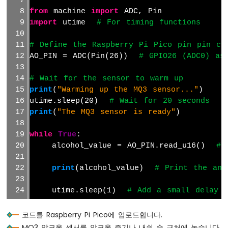
초
from
 machine 
import
 ADC, Pin
음
import
 utime  
# For timing functions
파
센
서
# Define the Raspberry Pi Pico pin pin co
-
AO_PIN = ADC(Pin(26))  
# GPIO26 (ADC0) as
LCD
# Wait for the sensor to warm up
라
print
(
"Warming up the MQ3 sensor..."
)
즈
utime.sleep(20)  
# Wait for 20 seconds
베
print
(
"The MQ3 sensor is ready"
)
리
파
while
True
:
이
    alcohol_value = AO_PIN.read_u16()  
# 
피
코
-
print
(alcohol_value)  
# Print the ana
모
션
    utime.sleep(1)  
# Add a small delay t
센
서
코드를 Raspberry Pi Pico에 업로드합니다.
MQ3 알코올 센서를 알코올 증기나 내쉰 숨 근처에 놓습니다.
라