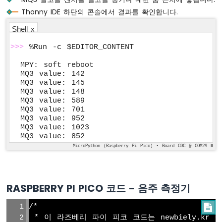
즈
Thonny IDE 하단의 콘솔에서 결과를 확인합니다.
베
Shell x
리
파
>>>
 %Run -c $EDITOR_CONTENT
이
피
MPY: soft reboot

코
MQ3 value: 142

-
MQ3 value: 145

릴
MQ3 value: 148

레
MQ3 value: 589

이
MQ3 value: 701

MQ3 value: 952

라
MQ3 value: 1023

즈
MQ3 value: 852
베
MicroPython (Raspberry Pi Pico) • Board CDC @ COM29 ≡
리
파
이
피
RASPBERRY PI PICO 코드 - 음주 측정기
코
-
/*

팬
 * 이 라즈베리 파이 피코 코드는 newbiely.kr
제