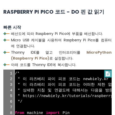
즈
베
RASPBERRY PI PICO 코드 - DO 핀 값 읽기
리
파
이
빠른 시작
피
배선도에 따라 Raspberry Pi Pico에 부품을 배선합니다.
코
-
Micro USB 케이블을 사용하여 Raspberry Pi Pico를 컴퓨터
포
에 연결합니다.
텐
Thonny IDE를 열고 인터프리터를
MicroPython
셔
(Raspberry Pi Pico)
로 설정합니다.
미
아래 코드를 Thonny IDE에 복사합니다.
터
/*

라
 * 이 라즈베리 파이 피코 코드는 newbiely.kr
즈
 * 이 라즈베리 파이 피코 코드는 어떠한 제한 없
베
리
 * 상세한 지침 및 연결도에 대해서는 다음을 방문
파
 * https://newbiely.kr/tutorials/raspberry-
이
 */
피
코
from
 machine 
import
 Pin