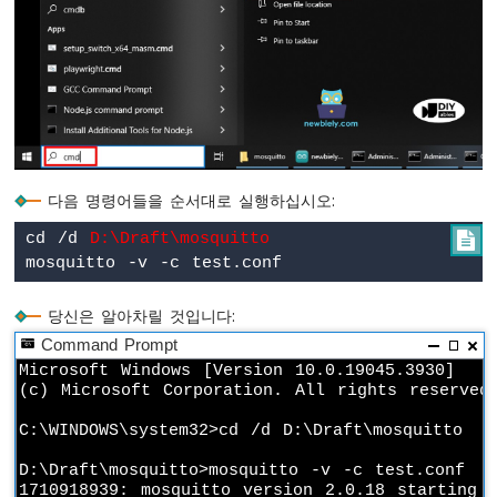
피
에
조
버
저
아
두
이
노
다음 명령어들을 순서대로 실행하십시오:
우
노
cd /d 
D:\Draft\mosquitto

R4
-
부
당신은 알아차릴 것입니다:
저
Command Prompt
아
Microsoft Windows [Version 10.0.19045.3930]

두
(c) Microsoft Corporation. All rights reserved.
이
노
C:\WINDOWS\system32>cd /d D:\Draft\mosquitto

우
D:\Draft\mosquitto>mosquitto -v -c test.conf

노
1710918939: mosquitto version 2.0.18 starting

R4