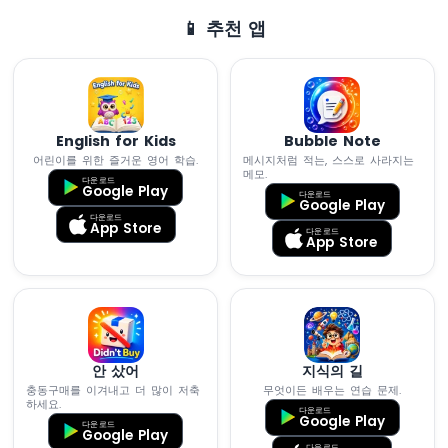
센
📱 추천 앱
서
아
두
이
노
English for Kids
Bubble Note
우
노
어린이를 위한 즐거운 영어 학습.
메시지처럼 적는, 스스로 사라지는
메모.
R4
다운로드
Google Play
다운로드
-
Google Play
다운로드
모
App Store
다운로드
션
App Store
센
서
-
LED
아
두
안 샀어
지식의 길
이
충동구매를 이겨내고 더 많이 저축
무엇이든 배우는 연습 문제.
노
하세요.
다운로드
Google Play
우
다운로드
Google Play
노
다운로드