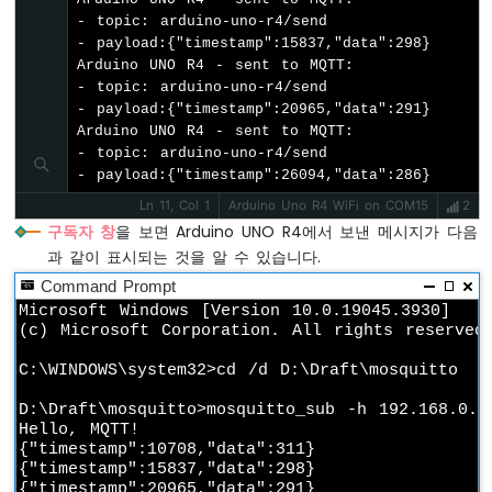
Arduino UNO R4 - sent to MQTT:

R4
- topic: arduino-uno-r4/send

Serial
.
print
(
"Arduino UNO R4 - Connecti
-
- payload:{"timestamp":15837,"data":298}

초
Arduino UNO R4 - sent to MQTT:

음
while
 (!
mqtt
.
connect
(MQTT_CLIENT_ID, MQT
- topic: arduino-uno-r4/send

파
Serial
.
print
(
"."
);
- payload:{"timestamp":20965,"data":291}

센
delay
(100);
Arduino UNO R4 - sent to MQTT:

서
  }
- topic: arduino-uno-r4/send

-
Serial
.
println
();
- payload:{"timestamp":26094,"data":286}
릴
Ln 11, Col 1
Arduino Uno R4 WiFi on COM15
2
레
if
 (!
mqtt
.
connected
()) {
구독자 창
을 보면 Arduino UNO R4에서 보낸 메시지가 다음
이
Serial
.
println
(
"Arduino UNO R4 - MQTT
과 같이 표시되는 것을 알 수 있습니다.
아
return
;
두
Command Prompt
  }
이
Microsoft Windows [Version 10.0.19045.3930]

노
(c) Microsoft Corporation. All rights reserved.
// Subscribe to a topic, the incoming m
우
노
if
 (
mqtt
.subscribe(SUBSCRIBE_TOPIC))
C:\WINDOWS\system32>cd /d D:\Draft\mosquitto

R4
Serial
.
print
(
"Arduino UNO R4 - Subscr
D:\Draft\mosquitto>mosquitto_sub -h 192.168.0.1
-
else
Hello, MQTT!

초
Serial
.
print
(
"Arduino UNO R4 - Failed
{"timestamp":10708,"data":311}

음
{"timestamp":15837,"data":298}

파
{"timestamp":20965,"data":291}

Serial
.
println
(SUBSCRIBE_TOPIC);