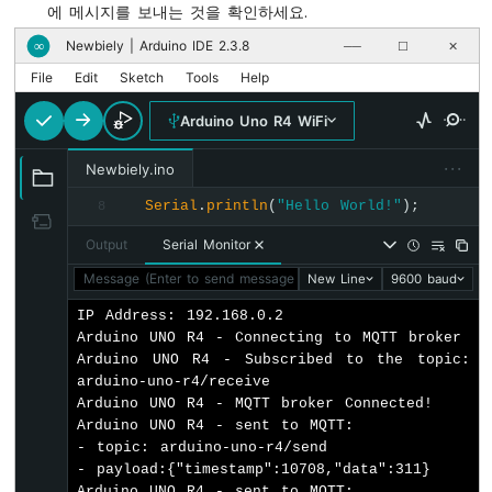
에 메시지를 보내는 것을 확인하세요.
서
Serial
.
println
(
WiFi
.
localIP
());
아
Newbiely | Arduino IDE 2.3.8
∞
──
☐
✕
두
  connectToMQTT();
File
Edit
Sketch
Tools
Help
이
}
노
Arduino Uno R4 WiFi
우
void
loop
() {
노
mqtt
.
loop
();
···
Newbiely.ino
R4
-
Serial
.
println
(
"Hello World!"
);
8
if
 (
millis
() - lastPublishTime > PUBLIS
초
    sendToMQTT();
음
Output
Serial Monitor
    lastPublishTime = 
millis
();
파
Message (Enter to send message to 'Arduino Uno R4 WiFi' on 
New Line
9600 baud
센
  }
서
}
IP Address: 192.168.0.2

-
Arduino UNO R4 - Connecting to MQTT broker

LED
void
 connectToMQTT() {
Arduino UNO R4 - Subscribed to the topic: 
아
// Connect to the MQTT broker
arduino-uno-r4/receive

두
mqtt
.
begin
(MQTT_BROKER_ADRRESS, MQTT_POR
Arduino UNO R4 - MQTT broker Connected!

이
Arduino UNO R4 - sent to MQTT:

노
- topic: arduino-uno-r4/send

// Create a handler for incoming messag
우
- payload:{"timestamp":10708,"data":311}

mqtt
.
onMessage
(messageHandler);
노