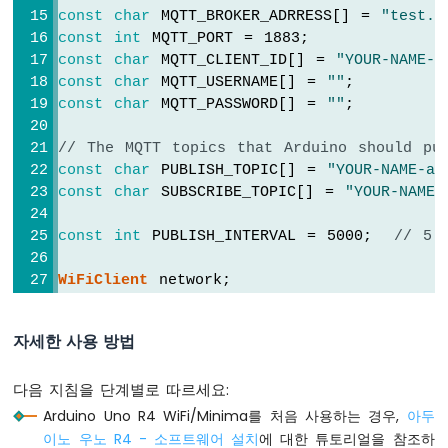
두
const
char
 MQTT_BROKER_ADRRESS[] = 
"test.m
이
const
int
 MQTT_PORT = 1883;
노
const
char
 MQTT_CLIENT_ID[] = 
"YOUR-NAME-a
우
const
char
 MQTT_USERNAME[] = 
""
;        
노
const
char
 MQTT_PASSWORD[] = 
""
;        
R4
다
// The MQTT topics that Arduino should pub
중
const
char
 PUBLISH_TOPIC[] = 
"YOUR-NAME-ar
버
튼
const
char
 SUBSCRIBE_TOPIC[] = 
"YOUR-NAME-
아
두
const
int
 PUBLISH_INTERVAL = 5000;  
// 5 
이
노
WiFiClient
 network;
우
MQTTClient
mqtt
 = 
MQTTClient
(256);
노
R4
자세한 사용 방법
unsigned
long
 lastPublishTime = 0;
-
스
다음 지침을 단계별로 따르세요:
void
setup
() {
위
Serial
.
begin
(9600);
Arduino Uno R4 WiFi/Minima를 처음 사용하는 경우,
아두
치
이노 우노 R4 - 소프트웨어 설치
에 대한 튜토리얼을 참조하
아