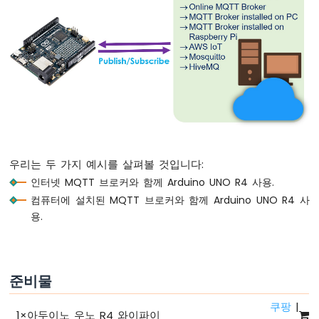
업
그
레
이
드
방
법
(아
두
이
노
우리는 두 가지 예시를 살펴볼 것입니다:
우
노
인터넷 MQTT 브로커와 함께 Arduino UNO R4 사용.
R4
컴퓨터에 설치된 MQTT 브로커와 함께 Arduino UNO R4 사
WiFi/DIYables
용.
STEM
V4
IoT
보
준비물
드)
쿠팡
|
아
1
×
아두이노 우노 R4 와이파이