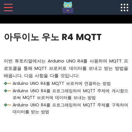
SENSORS/ACTUATORS
아두이노 우노 R4 MQTT
아
두
이
노
이번 튜토리얼에서는 Arduino UNO R4를 사용하여 MQTT 프
우
로토콜을 통해 MQTT 브로커로 데이터를 보내고 받는 방법을
노
배웁니다. 다음 사항을 다룰 것입니다:
R4
-
Arduino UNO R4를 MQTT 브로커에 연결하는 방법
소
Arduino UNO R4를 프로그래밍하여 MQTT 주제에 게시함으
프
로써 MQTT 브로커에 데이터를 보내는 방법
트
Arduino UNO R4를 프로그래밍하여 MQTT 주제를 구독하여
웨
데이터를 받는 방법
어
설
치
아