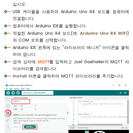
int
status
 = WL_IDLE_STATUS;
두
십시오.
while
 (
status
 != 
WL_CONNECTED
) {
이
USB 케이블을 사용하여 Arduino Uno R4 보드를 컴퓨터에
노
Serial
.
print
(
"Arduino UNO R4 - Attemp
연결합니다.
우
Serial
.
println
(WIFI_SSID);
컴퓨터에서 Arduino IDE를 실행합니다.
노
// Connect to WPA/WPA2 network. Chang
적절한 Arduino Uno R4 보드(예:
Arduino Uno R4 WiFi
)
R4
status
 = 
WiFi
.
begin
(WIFI_SSID, WIFI_P
-
와 COM 포트를 선택합니다.
리
Arduino IDE 왼쪽에 있는 "라이브러리 매니저" 아이콘을 클릭
// wait 5 seconds for connection:
미
하여 엽니다.
delay
(5000);
트
검색 상자에
MQTT
를 입력하고 Joel Gaehwiler의 MQTT 라
  }
스
// print your board's IP address:
이브러리를 검색합니다.
위
Serial
.
print
(
"IP Address: "
);
치
Install
버튼을 클릭하여 MQTT 라이브러리를 추가합니다.
Serial
.
println
(
WiFi
.
localIP
());
아
두
이
  connectToMQTT();
노
}
우
노
void
loop
() {
R4
mqtt
.
loop
();
-
DIP