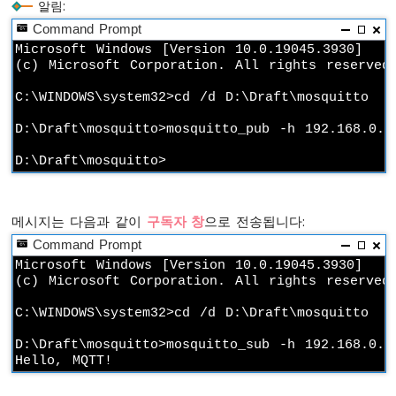
알림:
두
이
Command Prompt
노
Microsoft Windows [Version 10.0.19045.3930]

우
(c) Microsoft Corporation. All rights reserved.
노
C:\WINDOWS\system32>cd /d D:\Draft\mosquitto

R4
-
D:\Draft\mosquitto>mosquitto_pub -h 192.168.0.1
LDR
모
듈
아
두
메시지는 다음과 같이
구독자 창
으로 전송됩니다:
이
노
Command Prompt
우
Microsoft Windows [Version 10.0.19045.3930]

노
(c) Microsoft Corporation. All rights reserved.
R4
C:\WINDOWS\system32>cd /d D:\Draft\mosquitto

-
조
D:\Draft\mosquitto>mosquitto_sub -h 192.168.0.1
도
센
서