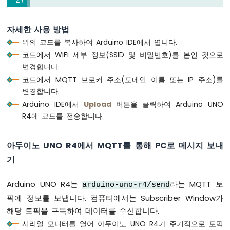
모
WiFiClient
 network;
터
MQTTClient
mqtt
 = 
MQTTClient
(256);
자세한 사용 방법
를
작
위의 코드를 복사하여 Arduino IDE에서 엽니다.
unsigned
long
 lastPublishTime = 0;
동
코드에서 WiFi 세부 정보(SSID 및 비밀번호)를 본인 것으로
시
변경합니다.
void
setup
() {
킵
코드에서 MQTT 브로커 주소(도메인 이름 또는 IP 주소)를
Serial
.
begin
(9600);
니
변경합니다.
다
int
status
 = WL_IDLE_STATUS;
Arduino IDE에서
Upload
버튼을 클릭하여 Arduino UNO
아
while
 (
status
 != 
WL_CONNECTED
) {
R4에 코드를 전송합니다.
두
Serial
.
print
(
"Arduino UNO R4 - Attemp
이
Serial
.
println
(WIFI_SSID);
노
아두이노 UNO R4에서 MQTT를 통해 PC로 메시지 보내
// Connect to WPA/WPA2 network. Chang
우
기
status
 = 
WiFi
.
begin
(WIFI_SSID, WIFI_P
노
R4
// wait 10 seconds for connection:
Arduino UNO R4는
라는 MQTT 토
-
arduino-uno-r4/send
delay
(10000);
초
픽에 정보를 보냅니다. 컴퓨터에서는 Subscriber Window가
  }
음
해당 토픽을 구독하여 데이터를 수신합니다.
// print your board's IP address:
파
시리얼 모니터를 열어 아두이노 UNO R4가 주기적으로 토픽
센
Serial
.
print
(
"IP Address: "
);