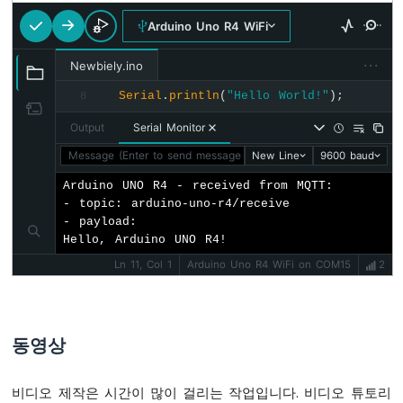
서
Serial
.
println
(
"Arduino UNO R4 - receiv
보
Arduino Uno R4 WiFi
Serial
.
println
(
"- topic: "
 + topic);
모
Serial
.
println
(
"- payload:"
);
터
···
Newbiely.ino
Serial
.
println
(payload);
아
두
Serial
.
println
(
"Hello World!"
);
8
// You can process the incoming data as
이
Output
Serial Monitor
/*
노
  StaticJsonDocument<200> doc;
우
Message (Enter to send message to 'Arduino Uno R4 WiFi' on 
New Line
9600 baud
노
  deserializeJson(doc, payload);
R4
Arduino UNO R4 - received from MQTT:

  const char* message = doc["message"];
-
- topic: arduino-uno-r4/receive

  */
초
- payload:

}
음
Hello, Arduino UNO R4!
파
Ln 11, Col 1
Arduino Uno R4 WiFi on COM15
2
센
서
-
LCD
동영상
아
두
이
비디오 제작은 시간이 많이 걸리는 작업입니다. 비디오 튜토리