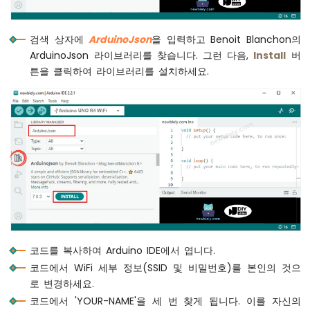
if
 (
millis
() - lastPublishTime > PUBLIS
스
    sendToMQTT();
위
    lastPublishTime = 
millis
();
치
검색 상자에
ArduinoJson
을 입력하고 Benoit Blanchon의
  }
아
ArduinoJson 라이브러리를 찾습니다. 그런 다음,
Install
버
}
두
튼을 클릭하여 라이브러리를 설치하세요.
이
노
void
 connectToMQTT() {
우
// Connect to the MQTT broker
노
mqtt
.
begin
(MQTT_BROKER_ADRRESS, MQTT_POR
R4
-
// Create a handler for incoming messag
버
mqtt
.
onMessage
(messageHandler);
튼
-
Serial
.
print
(
"Arduino UNO R4 - Connecti
LED
아
while
 (!
mqtt
.
connect
(MQTT_CLIENT_ID, MQT
두
Serial
.
print
(
"."
);
이
코드를 복사하여 Arduino IDE에서 엽니다.
delay
(100);
노
코드에서 WiFi 세부 정보(SSID 및 비밀번호)를 본인의 것으
우
  }
로 변경하세요.
노
Serial
.
println
();
코드에서 'YOUR-NAME'을 세 번 찾게 됩니다. 이를 자신의
R4