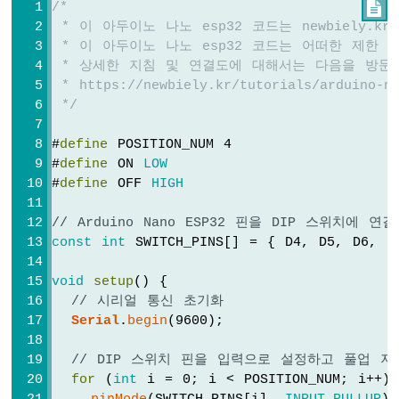
/*

-
 * 이 아두이노 나노 esp32 코드는 newbiely.
가
 * 이 아두이노 나노 esp32 코드는 어떠한 제한
변
 * 상세한 지침 및 연결도에 대해서는 다음을 방문
저
 * https://newbiely.kr/tutorials/arduino-na
항
 */
기
아
#
define
 POSITION_NUM 4
두
이
#
define
 ON 
LOW
노
#
define
 OFF 
HIGH
나
노
// Arduino Nano ESP32 핀을 DIP 스위치에 
ESP32
const
int
 SWITCH_PINS[] = { D4, D5, D6, D
-
가
void
setup
() {
변
// 시리얼 통신 초기화
저
Serial
.
begin
(9600);
항
기
LED
// DIP 스위치 핀을 입력으로 설정하고 풀업 
for
 (
int
 i = 0; i < POSITION_NUM; i++)
아
두