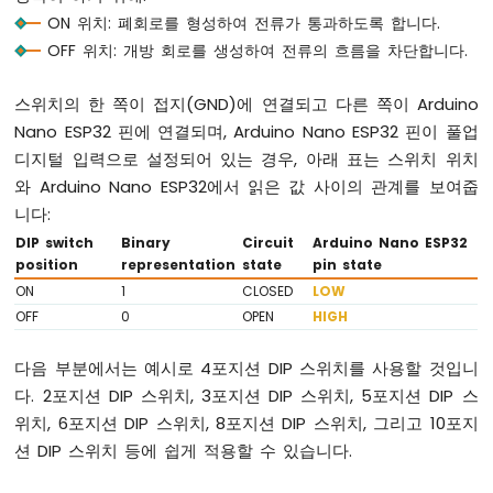
아
ON 위치: 폐회로를 형성하여 전류가 통과하도록 합니다.
두
이
OFF 위치: 개방 회로를 생성하여 전류의 흐름을 차단합니다.
노
나
스위치의 한 쪽이 접지(GND)에 연결되고 다른 쪽이 Arduino
노
Nano ESP32 핀에 연결되며, Arduino Nano ESP32 핀이 풀업
ESP32
디지털 입력으로 설정되어 있는 경우, 아래 표는 스위치 위치
-
리
와 Arduino Nano ESP32에서 읽은 값 사이의 관계를 보여줍
밋
니다:
스
DIP switch
Binary
Circuit
Arduino Nano ESP32
위
position
representation
state
pin state
치
ON
1
CLOSED
LOW
아
OFF
0
OPEN
HIGH
두
이
노
다음 부분에서는 예시로 4포지션 DIP 스위치를 사용할 것입니
나
다. 2포지션 DIP 스위치, 3포지션 DIP 스위치, 5포지션 DIP 스
노
위치, 6포지션 DIP 스위치, 8포지션 DIP 스위치, 그리고 10포지
ESP32
-
션 DIP 스위치 등에 쉽게 적용할 수 있습니다.
DIP
스