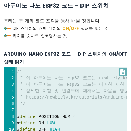
아두이노 나노 ESP32 코드 - DIP 스위치
LED
-
깜
우리는 두 개의 코드 조각을 통해 배울 것입니다:
박
DIP 스위치의 개별 위치의
ON
/OFF
상태를 읽는 것.
임
아
위치를 숫자로 인코딩하는 것.
두
이
노
ARDUINO NANO ESP32 코드 - DIP 스위치의 ON/OFF
나
상태 읽기
노
ESP32
/*

-
 * 이 아두이노 나노 esp32 코드는 newbiely.
LED
 * 이 아두이노 나노 esp32 코드는 어떠한 제한
-
 * 상세한 지침 및 연결도에 대해서는 다음을 방문
딜
 * https://newbiely.kr/tutorials/arduino-na
레
 */
이
없
#
define
 POSITION_NUM 4
는
깜
#
define
 ON 
LOW
박
#
define
 OFF 
HIGH