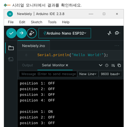
노
시리얼 모니터에서 결과를 확인하세요.
ESP32
Newbiely | Arduino IDE 2.3.8
∞
──
☐
✕
-
신
File
Edit
Sketch
Tools
Help
호
등
Arduino Nano ESP32
아
···
Newbiely.ino
두
이
Serial
.
println
(
"Hello World!"
);
8
노
Output
Serial Monitor
나
노
Message (Enter to send message to 'Arduino Nano ESP32' on '
New Line
9600 baud
ESP32
-
position 1: OFF

LED
position 2: OFF

매
position 3: OFF

트
position 4: OFF

릭
스
position 1: ON

아
position 2: OFF

두
position 3: OFF
