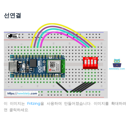
위
치
선연결
아
두
이
노
나
노
ESP32
-
버
튼
LED
아
두
이
이 이미지는
Fritzing
을 사용하여 만들어졌습니다. 이미지를 확대하려
노
면 클릭하세요.
나
노
ESP32
-