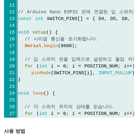
임
아
// Arduino Nano ESP32 핀에 연결된 딥 스위
두
const
int
 SWITCH_PINS[] = { D4, D5, D6, D
이
노
void
setup
() {
나
// 시리얼 통신을 초기화합니다.
노
Serial
.
begin
(9600);
ESP32
-
// 딥 스위치 핀을 입력으로 설정하고 풀업 저항
여
for
 (
int
 i = 0; i < POSITION_NUM; i++)
러
LED
pinMode
(SWITCH_PINS[i], 
INPUT_PULLUP
);
깜
}
빡
이
void
loop
() {
기
아
// 각 스위치 위치의 상태를 읽습니다.
두
for
 (
int
 i = 0; i < POSITION_NUM; i++)
이
Serial
.
print
(
"position "
);
노
Serial
.
print
(i + 1);
나
사용 방법
Serial
.
print
(
": "
);
노