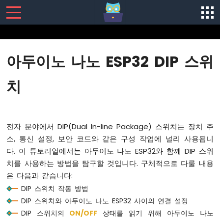
SENSORS/ACTUATORS
아두이노 나노 ESP32 DIP 스위
아
두
치
이
노
나
노
전자 분야에서 DIP(Dual In-line Package) 스위치는 장치 주
ESP32
-
소, 통신 설정, 보안 코드와 같은 구성 작업에 널리 사용됩니
소
다. 이 튜토리얼에서는 아두이노 나노 ESP32와 함께 DIP 스위
프
치를 사용하는 방법을 탐구할 것입니다. 구체적으로 다룰 내용
트
은 다음과 같습니다:
웨
어
DIP 스위치 작동 방법
설
DIP 스위치와 아두이노 나노 ESP32 사이의 연결 설정
치
DIP 스위치의
ON
/OFF
상태를 읽기 위해 아두이노 나노
아