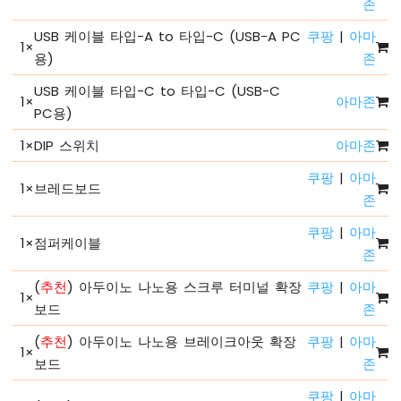
존
-
시
USB 케이블 타입-A to 타입-C (USB-A PC
쿠팡
|
아마
1
×
리
용)
존
얼
모
USB 케이블 타입-C to 타입-C (USB-C
1
×
아마존
니
PC용)
터
아
1
×
DIP 스위치
아마존
두
이
쿠팡
|
아마
1
×
브레드보드
노
존
나
노
쿠팡
|
아마
1
×
점퍼케이블
ESP32
존
-
시
(
추천
) 아두이노 나노용 스크루 터미널 확장
쿠팡
|
아마
1
×
리
보드
존
얼
플
(
추천
) 아두이노 나노용 브레이크아웃 확장
쿠팡
|
아마
1
×
로
보드
존
터
쿠팡
|
아마