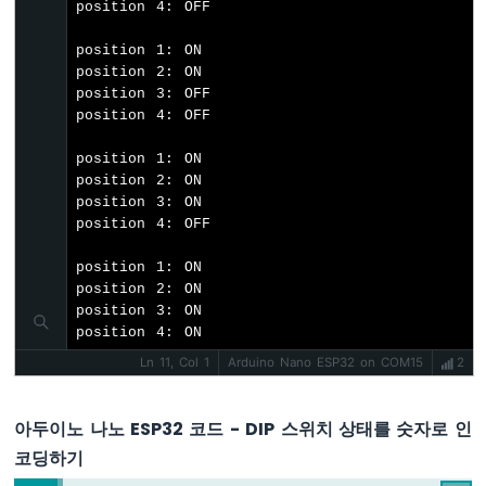
이
position 4: OFF

노
나
position 1: ON

노
position 2: ON

ESP32
position 3: OFF

-
position 4: OFF

웹
을
position 1: ON

통
position 2: ON

한
position 3: ON

LED
position 4: OFF

매
트
position 1: ON

릭
position 2: ON

스
position 3: ON

position 4: ON
아
Ln 11, Col 1
Arduino Nano ESP32 on COM15
2
두
이
노
아두이노 나노 ESP32 코드 - DIP 스위치 상태를 숫자로 인
나
코딩하기
노
ESP32