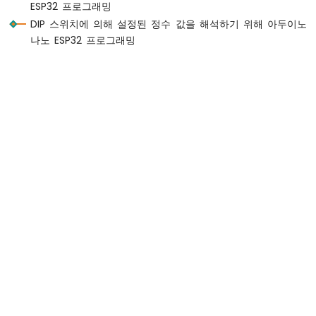
ESP32 프로그래밍
두
DIP 스위치에 의해 설정된 정수 값을 해석하기 위해 아두이노
이
나노 ESP32 프로그래밍
노
나
노
ESP32
-
하
드
웨
어
준
비
아
두
이
노
나
노
ESP32
-
안