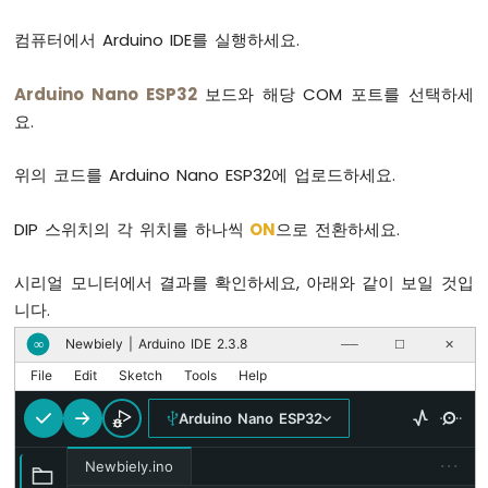
ESP32
-
컴퓨터에서 Arduino IDE를 실행하세요.
로
터
Arduino Nano ESP32
보드와 해당 COM 포트를 선택하세
리
요.
엔
코
더
위의 코드를 Arduino Nano ESP32에 업로드하세요.
아
DIP 스위치의 각 위치를 하나씩
ON
으로 전환하세요.
두
이
노
시리얼 모니터에서 결과를 확인하세요, 아래와 같이 보일 것입
나
니다.
노
ESP32
Newbiely | Arduino IDE 2.3.8
∞
──
☐
✕
-
File
Edit
Sketch
Tools
Help
DC
모
Arduino Nano ESP32
터
···
Newbiely.ino
아