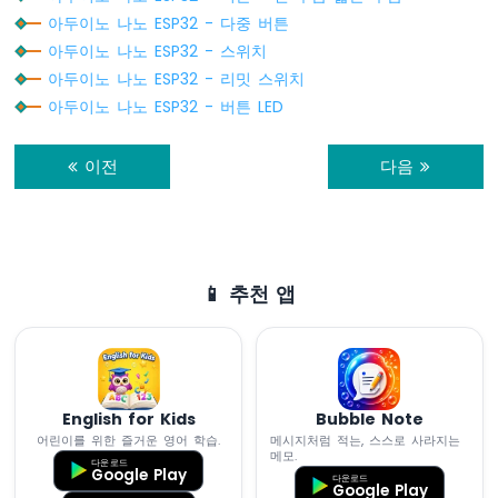
모
아두이노 나노 ESP32 - 다중 버튼
터
아두이노 나노 ESP32 - 스위치
아
아두이노 나노 ESP32 - 리밋 스위치
두
이
아두이노 나노 ESP32 - 버튼 LED
노
나
이전
다음
노
ESP32
-
MG996R
아
📱 추천 앱
두
이
노
나
노
ESP32
English for Kids
Bubble Note
-
어린이를 위한 즐거운 영어 학습.
메시지처럼 적는, 스스로 사라지는
메모.
피
다운로드
Google Play
에
다운로드
Google Play