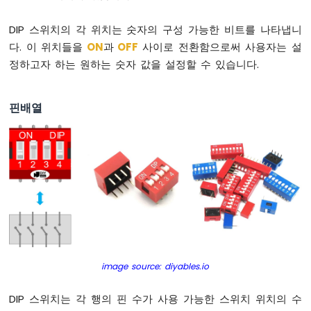
바
운
DIP 스위치의 각 위치는 숫자의 구성 가능한 비트를 나타냅니
스
다. 이 위치들을
ON
과
OFF
사이로 전환함으로써 사용자는 설
아
두
정하고자 하는 원하는 숫자 값을 설정할 수 있습니다.
이
노
나
핀배열
노
ESP32
-
버
튼
-
긴
누
름
짧
은
image source: diyables.io
누
름
DIP 스위치는 각 행의 핀 수가 사용 가능한 스위치 위치의 수
아