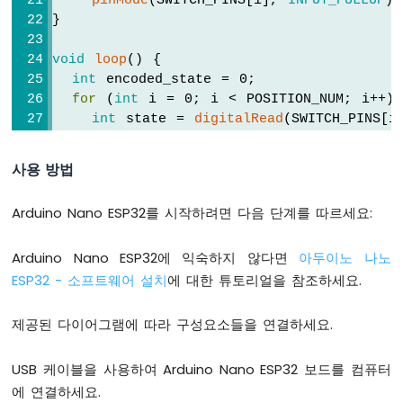
pinMode
(SWITCH_PINS[i], 
INPUT_PULLUP
);
이
}
노
나
void
loop
() {
노
int
 encoded_state = 0;
ESP32
for
 (
int
 i = 0; i < POSITION_NUM; i++)
-
int
 state = 
digitalRead
(SWITCH_PINS[i
가
변
if
 (state == ON)
저
사용 방법
      encoded_state |= 1 << (POSITION_NU
항
기
  }
Arduino Nano ESP32를 시작하려면 다음 단계를 따르세요:
서
보
Serial
.
print
(
"encoded state: "
);
모
Arduino Nano ESP32에 익숙하지 않다면
아두이노 나노
Serial
.
println
(encoded_state);
터
ESP32 - 소프트웨어 설치
에 대한 튜토리얼을 참조하세요.
// 빠른 읽기를 방지하기 위한 딜레이 추가
아
delay
(500);
제공된 다이어그램에 따라 구성요소들을 연결하세요.
두
}
이
노
USB 케이블을 사용하여 Arduino Nano ESP32 보드를 컴퓨터
나
에 연결하세요.
노