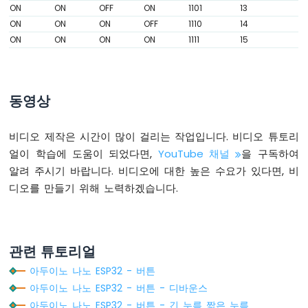
ON
ON
OFF
ON
1101
13
나
ON
ON
ON
OFF
1110
14
노
ESP32
ON
ON
ON
ON
1111
15
-
자
동
관
동영상
개
시
스
비디오 제작은 시간이 많이 걸리는 작업입니다. 비디오 튜토리
템
얼이 학습에 도움이 되었다면,
YouTube 채널
을 구독하여
알려 주시기 바랍니다. 비디오에 대한 높은 수요가 있다면, 비
아
디오를 만들기 위해 노력하겠습니다.
두
이
노
나
노
관련 튜토리얼
ESP32
아두이노 나노 ESP32 - 버튼
-
서
아두이노 나노 ESP32 - 버튼 - 디바운스
보
아두이노 나노 ESP32 - 버튼 - 긴 누름 짧은 누름