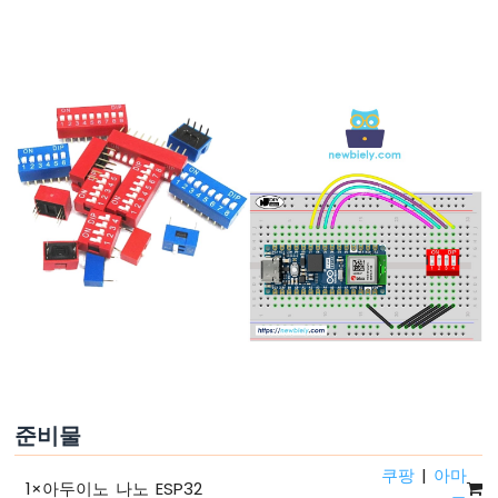
녕
세
계
아
두
이
노
나
노
ESP32
-
코
드
구
조
아
두
이
노
준비물
나
노
쿠팡
|
아마
1
×
아두이노 나노 ESP32
ESP32