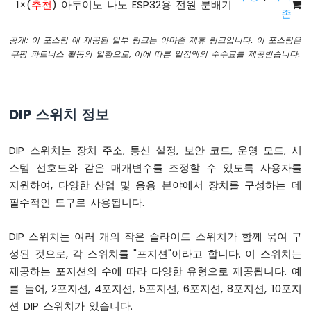
1
×
(
추천
) 아두이노 나노 ESP32용 전원 분배기
아
존
두
이
공개: 이 포스팅 에 제공된 일부 링크는 아마존 제휴 링크입니다. 이 포스팅은
노
쿠팡 파트너스 활동의 일환으로, 이에 따른 일정액의 수수료를 제공받습니다.
나
노
ESP32
-
DIP 스위치 정보
버
튼
아
DIP 스위치는 장치 주소, 통신 설정, 보안 코드, 운영 모드, 시
두
스템 선호도와 같은 매개변수를 조정할 수 있도록 사용자를
이
지원하여, 다양한 산업 및 응용 분야에서 장치를 구성하는 데
노
필수적인 도구로 사용됩니다.
나
노
ESP32
DIP 스위치는 여러 개의 작은 슬라이드 스위치가 함께 묶여 구
-
성된 것으로, 각 스위치를 "포지션"이라고 합니다. 이 스위치는
버
제공하는 포지션의 수에 따라 다양한 유형으로 제공됩니다. 예
튼
-
를 들어, 2포지션, 4포지션, 5포지션, 6포지션, 8포지션, 10포지
디
션 DIP 스위치가 있습니다.