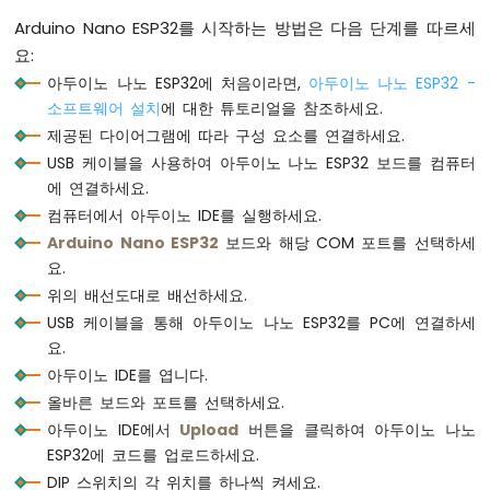
int
 state = 
digitalRead
(SWITCH_PINS[i
ESP32
Arduino Nano ESP32를 시작하는 방법은 다음 단계를 따르세
-
요:
LED
if
 (state == ON)
-
아두이노 나노 ESP32에 처음이라면,
아두이노 나노 ESP32 -
Serial
.
println
(
"ON "
);
페
else
소프트웨어 설치
에 대한 튜토리얼을 참조하세요.
이
Serial
.
println
(
"OFF "
);
제공된 다이어그램에 따라 구성 요소를 연결하세요.
드
  }
USB 케이블을 사용하여 아두이노 나노 ESP32 보드를 컴퓨터
아
에 연결하세요.
두
Serial
.
println
();
이
컴퓨터에서 아두이노 IDE를 실행하세요.
노
Arduino Nano ESP32
보드와 해당 COM 포트를 선택하세
// 빠른 읽기를 방지하기 위해 딜레이를 추가합니
나
요.
delay
(500);
노
위의 배선도대로 배선하세요.
}
ESP32
USB 케이블을 통해 아두이노 나노 ESP32를 PC에 연결하세
-
LED
요.
RGB
아두이노 IDE를 엽니다.
아
올바른 보드와 포트를 선택하세요.
두
아두이노 IDE에서
Upload
버튼을 클릭하여 아두이노 나노
이
ESP32에 코드를 업로드하세요.
노
나
DIP 스위치의 각 위치를 하나씩 켜세요.