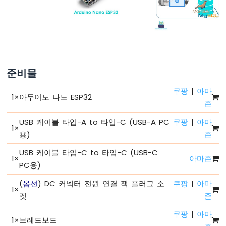
녕
세
계
아
두
이
노
준비물
나
노
쿠팡
|
아마
1
×
아두이노 나노 ESP32
ESP32
존
-
코
USB 케이블 타입-A to 타입-C (USB-A PC
쿠팡
|
아마
1
×
드
용)
존
구
조
USB 케이블 타입-C to 타입-C (USB-C
1
×
아마존
아
PC용)
두
이
(
옵션
) DC 커넥터 전원 연결 잭 플러그 소
쿠팡
|
아마
1
×
노
켓
존
나
노
쿠팡
|
아마
1
×
브레드보드
ESP32