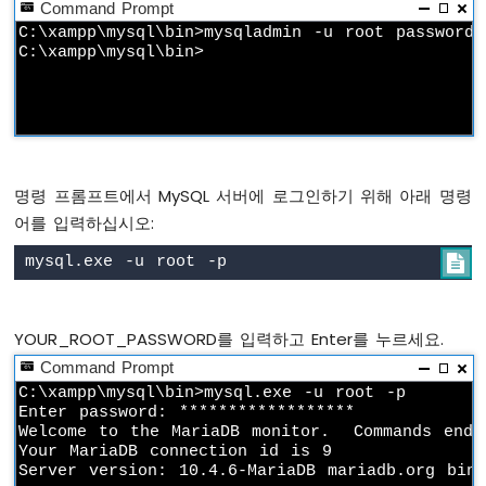
Command Prompt
이
노
C:\xampp\mysql\bin>mysqladmin -u root password 
나
노
ESP32
-
웹
을
통
명령 프롬프트에서 MySQL 서버에 로그인하기 위해 아래 명령
한
어를 입력하십시오:
LED
매

트
릭
스
YOUR_ROOT_PASSWORD를 입력하고 Enter를 누르세요.
아
Command Prompt
두
C:\xampp\mysql\bin>mysql.exe -u root -p

이
Enter password: ******************

노
Welcome to the MariaDB monitor.  Commands end 
나
Your MariaDB connection id is 9

노
Server version: 10.4.6-MariaDB mariadb.org bina
ESP32