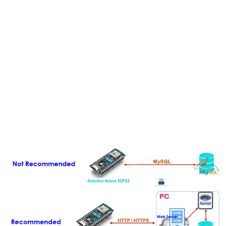
두
이
노
나
노
ESP32
-
하
드
웨
어
준
비
아
두
이
노
나
노
ESP32
-
안