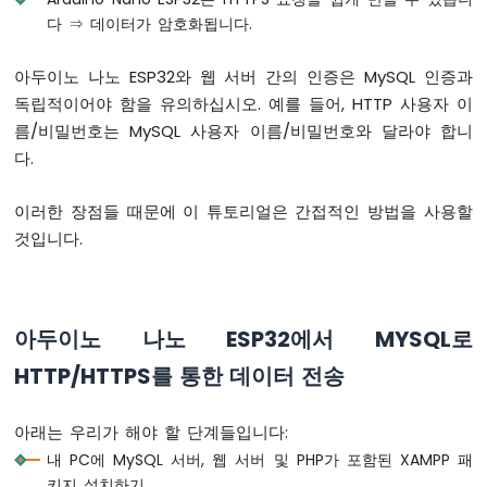
LED
다 ⇒ 데이터가 암호화됩니다.
-
깜
아두이노 나노 ESP32와 웹 서버 간의 인증은 MySQL 인증과
박
독립적이어야 함을 유의하십시오. 예를 들어, HTTP 사용자 이
임
름/비밀번호는 MySQL 사용자 이름/비밀번호와 달라야 합니
아
두
다.
이
노
이러한 장점들 때문에 이 튜토리얼은 간접적인 방법을 사용할
나
것입니다.
노
ESP32
-
LED
-
아두이노 나노 ESP32에서 MYSQL로
딜
레
HTTP/HTTPS를 통한 데이터 전송
이
없
아래는 우리가 해야 할 단계들입니다:
는
깜
내 PC에 MySQL 서버, 웹 서버 및 PHP가 포함된 XAMPP 패
박
키지 설치하기