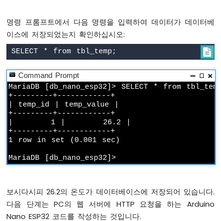
모
터
명령 프롬프트에서 다음 명령을 입력하여 데이터가 데이터베
아
이스에 저장되었는지 확인하십시오:
두
이

노
나
노
Command Prompt
ESP32
MariaDB [db_nano_esp32]> SELECT * from tbl_temp
-
+---------+------------+

MG996R
| temp_id | temp_value |

+---------+------------+

|       1 |       26.2 |

아
+---------+------------+

두
1 row in set (0.001 sec)

이
노
나
노
ESP32
보시다시피 26.2의 온도가 데이터베이스에 저장되어 있습니다.
-
피
다음 단계는 PC의 웹 서버에 HTTP 요청을 하는 Arduino
에
Nano ESP32 코드를 작성하는 것입니다.