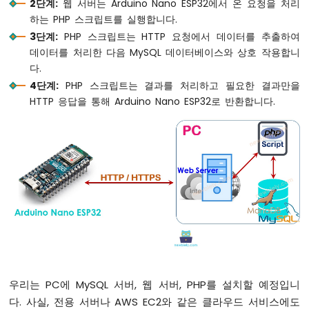
아
2단계:
웹 서버는 Arduino Nano ESP32에서 온 요청을 처리
두
하는 PHP 스크립트를 실행합니다.
이
3단계:
PHP 스크립트는 HTTP 요청에서 데이터를 추출하여
노
데이터를 처리한 다음 MySQL 데이터베이스와 상호 작용합니
나
다.
노
4단계:
PHP 스크립트는 결과를 처리하고 필요한 결과만을
ESP32
-
HTTP 응답을 통해 Arduino Nano ESP32로 반환합니다.
리
밋
스
위
치
아
두
이
노
나
노
ESP32
-
우리는 PC에 MySQL 서버, 웹 서버, PHP를 설치할 예정입니
DIP
다. 사실, 전용 서버나 AWS EC2와 같은 클라우드 서비스에도
스