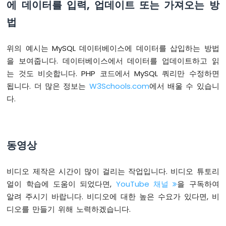
에 데이터를 입력, 업데이트 또는 가져오는 방
아
법
두
이
노
위의 예시는 MySQL 데이터베이스에 데이터를 삽입하는 방법
나
을 보여줍니다. 데이터베이스에서 데이터를 업데이트하고 읽
노
ESP32
는 것도 비슷합니다. PHP 코드에서 MySQL 쿼리만 수정하면
-
됩니다. 더 많은 정보는
W3Schools.com
에서 배울 수 있습니
릴
다.
레
이
아
두
동영상
이
노
나
비디오 제작은 시간이 많이 걸리는 작업입니다. 비디오 튜토리
노
얼이 학습에 도움이 되었다면,
YouTube 채널
을 구독하여
ESP32
-
알려 주시기 바랍니다. 비디오에 대한 높은 수요가 있다면, 비
2
디오를 만들기 위해 노력하겠습니다.
채
널