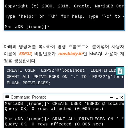
-
Copyright (c) 2000, 2018, Oracle, MariaDB Corpo
가
Type 'help;' or '\h' for help. Type '\c' to cl
변
저
항
기
아
아래의 명령어를 복사하여 명령 프롬프트에 붙여넣어 사용자
두
이
이름이
ESP32
, 비밀번호가
newbiely.kr
인 MySQL 사용자 계
노
정을 생성합시다:
나
노
CREATE USER 'ESP32'@'localhost' IDENTIFIED BY '

ESP32
GRANT ALL PRIVILEGES ON *.* TO 'ESP32'@'localh
-
가
변
Command Prompt
저
MariaDB [(none)]> CREATE USER 'ESP32'@'localhos
항
Query OK, 0 rows affected (0.005 sec)

기
LED
MariaDB [(none)]> GRANT ALL PRIVILEGES ON *.* T
아
Query OK, 0 rows affected (0.005 sec)

두