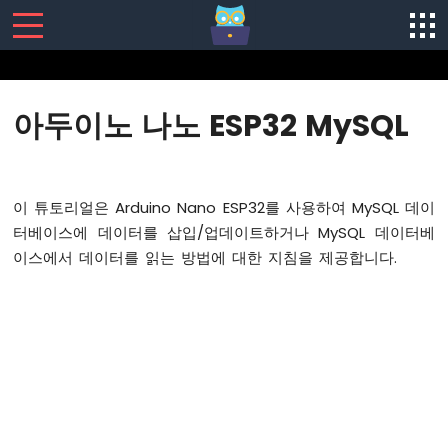
SENSORS/ACTUATORS
아두이노 나노 ESP32 MySQL
아
두
이
노
이 튜토리얼은 Arduino Nano ESP32를 사용하여 MySQL 데이
나
터베이스에 데이터를 삽입/업데이트하거나 MySQL 데이터베
노
이스에서 데이터를 읽는 방법에 대한 지침을 제공합니다.
ESP32
-
소
프
트
웨
어
설
치
아