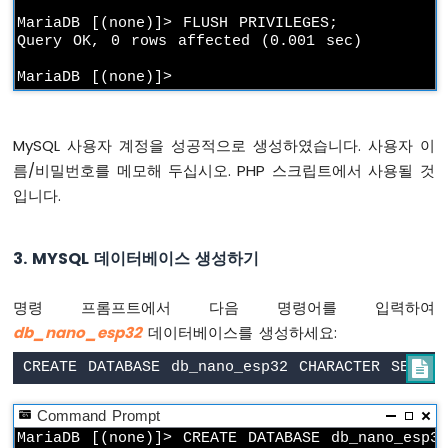
이
MariaDB [(none)]> FLUSH PRIVILEGES;

노
Query OK, 0 rows affected (0.001 sec)

나
노
ESP32
-
가
MySQL 사용자 계정을 성공적으로 생성하였습니다. 사용자 이
변
름/비밀번호를 메모해 두십시오. PHP 스크립트에서 사용될 것
저
입니다.
항
기
서
3. MYSQL 데이터베이스 생성하기
보
모
터
명령 프롬프트에서 다음 명령어를 입력하여
db_nano_esp32
데이터베이스를 생성하세요:
아
두

이
노
Command Prompt
나
MariaDB [(none)]> CREATE DATABASE db_nano_esp32
노