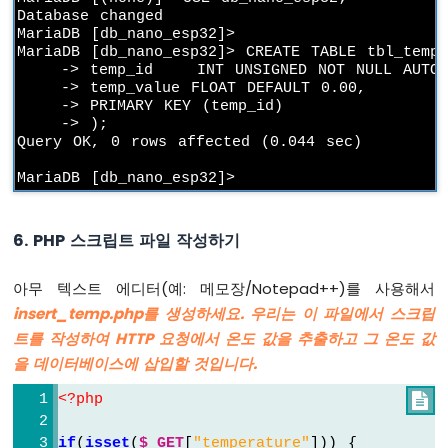
두
Database changed

이
MariaDB [db_nano_esp32]>

노
MariaDB [db_nano_esp32]> CREATE TABLE tbl_temp 
나
    -> temp_id    INT UNSIGNED NOT NULL AUTO_I
노
    -> temp_value FLOAT DEFAULT 0.00,

ESP32
    -> PRIMARY KEY (temp_id)

-
    -> );

Query OK, 0 rows affected (0.044 sec)

자
동
차
아
6. PHP 스크립트 파일 작성하기
두
이
노
아무 텍스트 에디터(예: 메모장/Notepad++)를 사용해서
나
insert_temp.php
를 생성하세요. 우리는 이 파일에서 스크립
노
트를 작성하여 HTTP 요청에서 온도 값을 추출하고 그 온도 값
ESP32
을 데이터베이스에 삽입할 것입니다.
-
토
<?
php

양
습
if
(
isset
(
$_GET
[
"temperature"
])) {
도