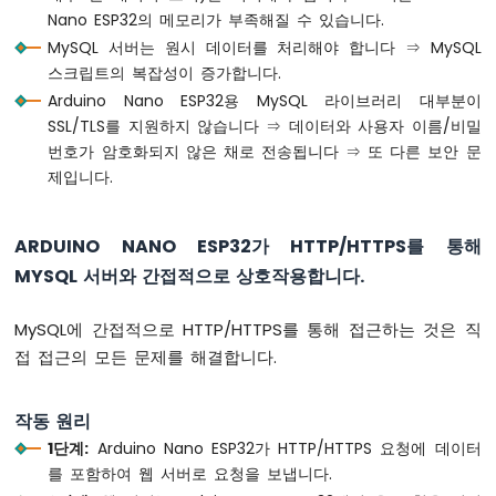
두
Nano ESP32의 메모리가 부족해질 수 있습니다.
이
MySQL 서버는 원시 데이터를 처리해야 합니다 ⇒ MySQL
노
나
스크립트의 복잡성이 증가합니다.
노
Arduino Nano ESP32용 MySQL 라이브러리 대부분이
ESP32
SSL/TLS를 지원하지 않습니다 ⇒ 데이터와 사용자 이름/비밀
-
번호가 암호화되지 않은 채로 전송됩니다 ⇒ 또 다른 보안 문
다
제입니다.
중
버
튼
ARDUINO NANO ESP32가 HTTP/HTTPS를 통해
아
MYSQL 서버와 간접적으로 상호작용합니다.
두
이
노
MySQL에 간접적으로 HTTP/HTTPS를 통해 접근하는 것은 직
나
접 접근의 모든 문제를 해결합니다.
노
ESP32
-
작동 원리
스
1단계:
Arduino Nano ESP32가 HTTP/HTTPS 요청에 데이터
위
를 포함하여 웹 서버로 요청을 보냅니다.
치