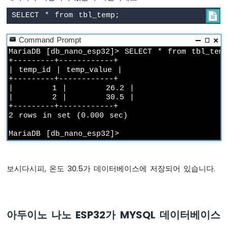
이

노
나
노
Command Prompt
ESP32
MariaDB [db_nano_esp32]> SELECT * from tbl_temp
-
+---------+------------+

LDR
| temp_id | temp_value |

모
+---------+------------+

듈
|       1 |       26.2 |

|       2 |       30.5 |

+---------+------------+

아
2 rows in set (0.000 sec)

두
이
노
나
노
보시다시피, 온도 30.5가 데이터베이스에 저장되어 있습니다.
ESP32
-
모
션
센
아두이노 나노 ESP32가 MYSQL 데이터베이스
서