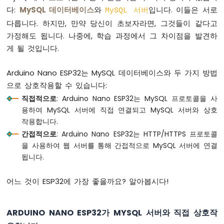
아
다:
MySQL 데이터베이스
와
입니다. 이들은 서로
MySQL 서버
두
다릅니다. 하지만, 만약 당신이 초보자라면, 그것들이 같다고
이
노
가정해도 됩니다. 나중에, 학습 과정에서 그 차이점을 발견하
나
게 될 것입니다.
노
ESP32
Arduino Nano ESP32는 MySQL 데이터베이스와 두 가지 방법
-
버
으로 상호작용할 수 있습니다:
튼
직접적으로
: Arduino Nano ESP32는 MySQL 프로토콜을 사
아
용하여 MySQL 서버에 직접 연결되고 MySQL 서버와 상호
두
작용합니다.
이
간접적으로
: Arduino Nano ESP32는 HTTP/HTTPS 프로토콜
노
을 사용하여 웹 서버를 통해 간접적으로 MySQL 서버에 연결
나
노
됩니다.
ESP32
-
어느 것이 ESP32에 가장 좋을까요? 알아봅시다!
버
튼
-
ARDUINO NANO ESP32가 MYSQL 서버와 직접 상호작
디