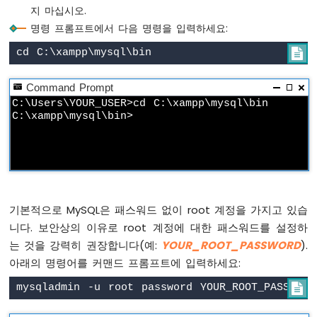
노
지 마십시오.
ESP32
명령 프롬프트에서 다음 명령을 입력하세요:
-
신

호
등
Command Prompt
C:\Users\YOUR_USER>cd C:\xampp\mysql\bin

아
두
이
노
나
노
ESP32
-
기본적으로 MySQL은 패스워드 없이 root 계정을 가지고 있습
LED
니다. 보안상의 이유로 root 계정에 대한 패스워드를 설정하
매
는 것을 강력히 권장합니다(예:
YOUR_ROOT_PASSWORD
).
트
아래의 명령어를 커맨드 프롬프트에 입력하세요:
릭
스

아
두