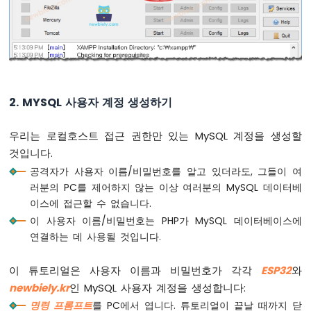
ESP32
-
LED
-
페
이
드
2. MYSQL 사용자 계정 생성하기
아
두
우리는 로컬호스트 접근 권한만 있는 MySQL 계정을 생성할
이
노
것입니다.
나
공격자가 사용자 이름/비밀번호를 알고 있더라도, 그들이 여
노
러분의 PC를 제어하지 않는 이상 여러분의 MySQL 데이터베
ESP32
이스에 접근할 수 없습니다.
-
LED
이 사용자 이름/비밀번호는 PHP가 MySQL 데이터베이스에
RGB
연결하는 데 사용될 것입니다.
아
두
이 튜토리얼은 사용자 이름과 비밀번호가 각각
ESP32
와
이
newbiely.kr
인 MySQL 사용자 계정을 생성합니다:
노
명령 프롬프트
를 PC에서 엽니다. 튜토리얼이 끝날 때까지 닫
나