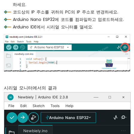
하세요.
int
 httpCode = 
http
.GET();
노
코드상의 IP 주소를 귀하의 PC의 IP 주소로 변경하세요.
나
// httpCode will be negative on error
노
Arduino Nano ESP32에 코드를 컴파일하고 업로드하세요.
ESP32
if
(httpCode > 0) {
Arduino IDE에서 시리얼 모니터를 열세요.
-
// file found at server
초
if
(httpCode == HTTP_CODE_OK) {
음
String
 payload = 
http
.getString();
파
Serial
.
println
(payload);
센
    } 
else
 {
서
// HTTP header has been send and S
-
Serial
.printf(
"[HTTP] GET... code: 
서
    }
보
  } 
else
 {
모
시리얼 모니터에서의 결과
터
Serial
.printf(
"[HTTP] GET... failed, 
  }
아
Newbiely | Arduino IDE 2.3.8
∞
──
☐
✕
두
File
Edit
Sketch
Tools
Help
이
http
.
end
();
노
}
Arduino Nano ESP32
나
노
void
loop
() {
···
Newbiely.ino
ESP32