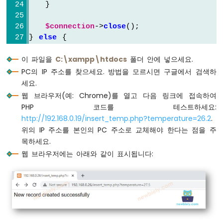
   }
나
노
$connection
->
close
();
ESP32
} 
else
 {
-
자
echo
"temperature is not set in the HT
동
이 파일을
C:\xampp\htdocs
폴더 안에 넣으세요.
}
관
?>
PC의 IP 주소를 찾으세요. 방법을 모르시면 구글에서 검색하
개
세요.
시
웹 브라우저(예: Chrome)를 열고 다음 링크에 접속하여
스
PHP 코드를 테스트하세요:
템
http://192.168.0.19/insert_temp.php?temperature=26.2
.
아
위의 IP 주소를 본인의 PC 주소로 교체해야 한다는 점을 주
두
목하세요.
이
웹 브라우저에는 아래와 같이 표시됩니다:
노
나
노
ESP32
-
서
보