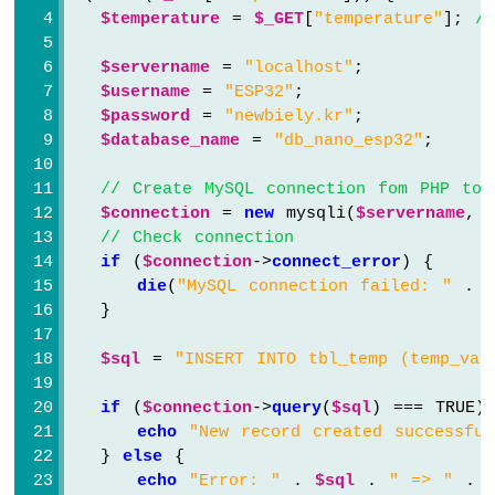
센
$temperature
 = 
$_GET
[
"temperature"
]; 
/
서
아
$servername
 = 
"localhost"
;
두
$username
 = 
"ESP32"
;
이
$password
 = 
"newbiely.kr"
;
노
$database_name
 = 
"db_nano_esp32"
;
나
노
// Create MySQL connection fom PHP to 
ESP32
$connection
 = 
new
 mysqli(
$servername
, 
-
// Check connection
토
if
 (
$connection
->
connect_error
) {
양
die
(
"MySQL connection failed: "
 . 
수
분
   }
센
서
$sql
 = 
"INSERT INTO tbl_temp (temp_val
펌
프
if
 (
$connection
->
query
(
$sql
) === TRUE)
아
echo
"New record created successful
두
   } 
else
 {
이
echo
"Error: "
 . 
$sql
 . 
" => "
 . 
노