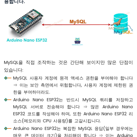
용합니다.
바
운
스
아
두
이
노
나
노
ESP32
MySQL을 직접 조작하는 것은 간단해 보이지만 많은 단점이
-
있습니다:
버
튼
MySQL 사용자 계정에 원격 액세스 권한을 부여해야 합니다
-
⇒ 이는 보안 측면에서 위험합니다, 사용자 계정에 제한된 권
긴
한을 부여하더라도.
누
Arduino Nano ESP32는 반드시 MySQL 쿼리를 저장하고
름
MySQL 서버로 전송해야 합니다 ⇒ 많은 Arduino Nano
짧
은
ESP32 코드를 작성해야 하며, 또한 Arduino Nano ESP32 리
누
소스(메모리와 CPU 사용량)를 고갈시킵니다.
름
Arduino Nano ESP32는 복잡한 MySQL 응답(일부 경우에는
아
매우 큰 데이터 크기)을 처리해야 합니다 ⇒ 이는 Arduino