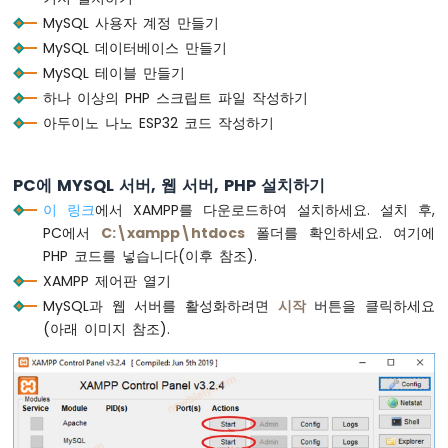
임
MySQL 사용자 계정 만들기
아
MySQL 데이터베이스 만들기
두
MySQL 테이블 만들기
이
노
하나 이상의 PHP 스크립트 파일 작성하기
나
아두이노 나노 ESP32 코드 작성하기
노
ESP32
-
PC에 MYSQL 서버, 웹 서버, PHP 설치하기
여
이 링크
에서 XAMPP를 다운로드하여 설치하세요. 설치 후,
러
PC에서
C:\xampp\htdocs
폴더를 확인하세요. 여기에
LED
PHP 코드를 넣습니다(이후 참조).
깜
빡
XAMPP 제어판 열기
이
MySQL과 웹 서버를 활성화하려면
시작
버튼을 클릭하세요
기
(아래 이미지 참조).
아
두
이
노
나
노