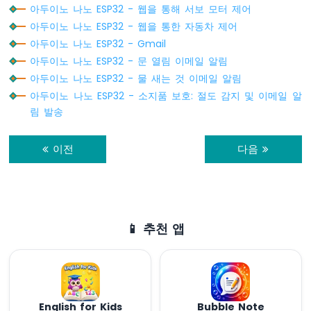
아두이노 나노 ESP32 - 웹을 통해 서보 모터 제어
두
아두이노 나노 ESP32 - 웹을 통한 자동차 제어
이
노
아두이노 나노 ESP32 - Gmail
나
아두이노 나노 ESP32 - 문 열림 이메일 알림
노
아두이노 나노 ESP32 - 물 새는 것 이메일 알림
ESP32
아두이노 나노 ESP32 - 소지품 보호: 절도 감지 및 이메일 알
-
펌
림 발송
프
제
이전
다음
어
아
두
이
노
나
📱 추천 앱
노
ESP32
-
팬
제
English for Kids
Bubble Note
어