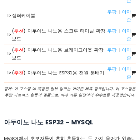
존
-
시
쿠팡
|
아마
1
×
점퍼케이블
리
존
얼
모
(
추천
) 아두이노 나노용 스크루 터미널 확장
쿠팡
|
아마
1
×
니
보드
존
터
아
(
추천
) 아두이노 나노용 브레이크아웃 확장
쿠팡
|
아마
1
×
두
보드
존
이
노
쿠팡
|
아마
1
×
(
추천
) 아두이노 나노 ESP32용 전원 분배기
나
존
노
ESP32
공개: 이 포스팅 에 제공된 일부 링크는 아마존 제휴 링크입니다. 이 포스팅은
-
쿠팡 파트너스 활동의 일환으로, 이에 따른 일정액의 수수료를 제공받습니다.
시
리
얼
플
아두이노 나노 ESP32 - MYSQL
로
터
MySQL에서 초보자들이 흔히 혼동하는 두 가지 용어가 있습니