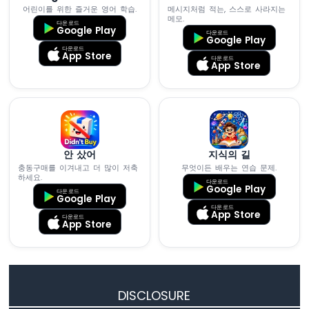
어린이를 위한 즐거운 영어 학습.
메시지처럼 적는, 스스로 사라지는
아
메모.
다운로드
두
Google Play
다운로드
Google Play
이
다운로드
노
App Store
다운로드
App Store
나
노
ESP32
-
발
열
요
안 샀어
지식의 길
소
충동구매를 이겨내고 더 많이 저축
무엇이든 배우는 연습 문제.
하세요.
제
다운로드
Google Play
어
다운로드
Google Play
다운로드
App Store
다운로드
아
App Store
두
이
노
나
노
DISCLOSURE
ESP32