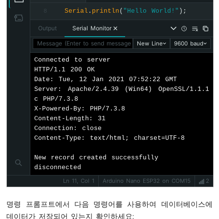
-
Serial
.
println
(
"Hello World!"
);
8
}
초
음
Output
Serial Monitor
파
Message (Enter to send message to 'Arduino Nano ESP32' on '
New Line
9600 baud
센
서
Connected to server

-
HTTP/1.1 200 OK

LCD
Date: Tue, 12 Jan 2021 07:52:22 GMT

Server: Apache/2.4.39 (Win64) OpenSSL/1.1.1
아
c PHP/7.3.8

두
X-Powered-By: PHP/7.3.8

이
Content-Length: 31

노
Connection: close

나
Content-Type: text/html; charset=UTF-8

노
ESP32
New record created successfully

-
disconnected
광
Ln 11, Col 1
Arduino Nano ESP32 on COM15
2
센
서
명령 프롬프트에서 다음 명령어를 사용하여 데이터베이스에
아
두
데이터가 저장되어 있는지 확인하세요: