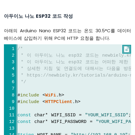
조
부
저
아두이노 나노 ESP32 코드 작성
아
두
아래의 Arduino Nano ESP32 코드는 온도 30.5°C를 데이터
이
베이스에 삽입하기 위해 PC에 HTTP 요청을 합니다.
노
나
/*

노
 * 이 아두이노 나노 esp32 코드는 newbiely.
ESP32
 * 이 아두이노 나노 esp32 코드는 어떠한 제한
-
부
 * 상세한 지침 및 연결도에 대해서는 다음을 방문
저
 * https://newbiely.kr/tutorials/arduino-na
 */
아
두
#
include
 <
WiFi
.h>
이
#
include
 <
HTTPClient
.h>
노
나
const
 char* WIFI_SSID = 
"YOUR_WIFI_SSID"
; 
노
const
 char* WIFI_PASSWORD = 
"YOUR_WIFI_PAS
ESP32
-
초