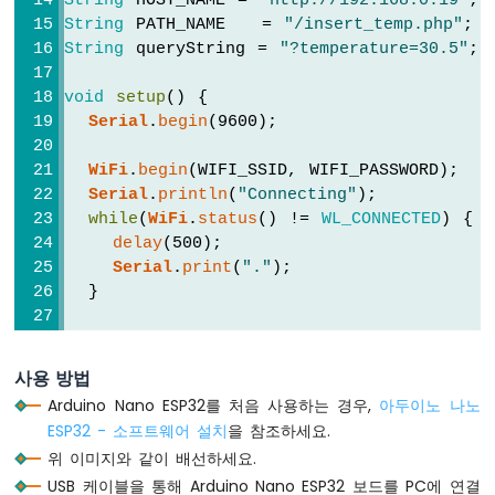
String
 HOST_NAME = 
"http://192.168.0.19"
; 
음
String
 PATH_NAME   = 
"/insert_temp.php"
;
파
String
 queryString = 
"?temperature=30.5"
;
센
서
void
setup
() {
아
Serial
.
begin
(9600); 
두
이
WiFi
.
begin
(WIFI_SSID, WIFI_PASSWORD);
노
Serial
.
println
(
"Connecting"
);
나
while
(
WiFi
.
status
() != 
WL_CONNECTED
) {
노
delay
(500);
ESP32
Serial
.
print
(
"."
);
-
초
  }
음
파
Serial
.
println
(
""
);
센
Serial
.
print
(
"Connected to WiFi network
사용 방법
서
Serial
.
println
(
WiFi
.
localIP
());
-
Arduino Nano ESP32를 처음 사용하는 경우,
아두이노 나노
LED
ESP32 - 소프트웨어 설치
을 참조하세요.
HTTPClient
http
;
아
위 이미지와 같이 배선하세요.
두
USB 케이블을 통해 Arduino Nano ESP32 보드를 PC에 연결
http
.
begin
(HOST_NAME + PATH_NAME + quer
이