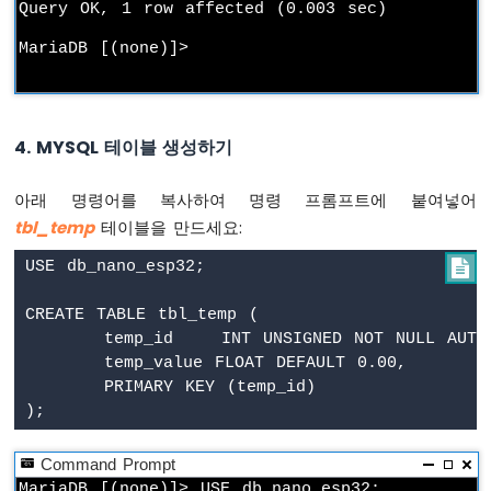
Query OK, 1 row affected (0.003 sec)

ESP32
-
로
터
리
엔
코
4. MYSQL 테이블 생성하기
더
아래 명령어를 복사하여 명령 프롬프트에 붙여넣어
아
tbl_temp
테이블을 만드세요:
두
이
USE db_nano_esp32;


노
나
CREATE TABLE tbl_temp (

노
	temp_id    INT UNSIGNED NOT NULL AUTO_INCREMENT,

ESP32
	temp_value FLOAT DEFAULT 0.00,

-
DC
	PRIMARY KEY (temp_id)

모
터
Command Prompt
아
MariaDB [(none)]> USE db_nano_esp32;
