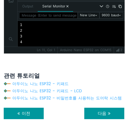
임
Output
Serial Monitor
아
Message (Enter to send message to 'Arduino Nano ESP32' on '
New Line
9600 baud
두
이
1

노
2

나
3

노
4
ESP32
-
Ln 11, Col 1
Arduino Nano ESP32 on COM15
2
여
러
LED
깜
관련 튜토리얼
빡
아두이노 나노 ESP32 - 키패드
이
기
아두이노 나노 ESP32 - 키패드 - LCD
아
아두이노 나노 ESP32 - 비밀번호를 사용하는 도어락 시스템
두
이
이전
다음
노
나
노