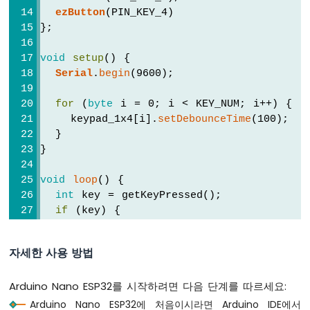
아
ezButton
(PIN_KEY_4)
두
};
이
노
나
void
setup
() {
노
Serial
.
begin
(9600);
ESP32
-
for
 (
byte
 i = 0; i < KEY_NUM; i++) {
리
    keypad_1x4[i].
setDebounceTime
(100);  
밋
  }
스
}
위
치
void
loop
() {
아
int
 key = getKeyPressed();
두
if
 (key) {
이
Serial
.
print
(
"The key "
);
노
나
Serial
.
print
(key);
자세한 사용 방법
노
Serial
.
println
(
" is pressed"
);
ESP32
  }
-
Arduino Nano ESP32를 시작하려면 다음 단계를 따르세요:
}
DIP
Arduino Nano ESP32에 처음이시라면 Arduino IDE에서
스