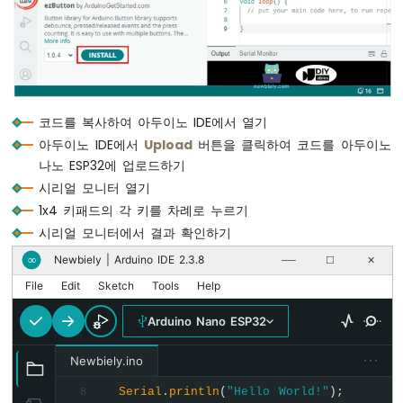
LED
-
깜
박
임
아
코드를 복사하여 아두이노 IDE에서 열기
두
아두이노 IDE에서
Upload
버튼을 클릭하여 코드를 아두이노
이
노
나노 ESP32에 업로드하기
나
시리얼 모니터 열기
노
1x4 키패드의 각 키를 차례로 누르기
ESP32
시리얼 모니터에서 결과 확인하기
-
LED
Newbiely | Arduino IDE 2.3.8
∞
──
☐
✕
-
File
Edit
Sketch
Tools
Help
딜
레
Arduino Nano ESP32
이
없
···
는
Newbiely.ino
깜
Serial
.
println
(
"Hello World!"
);
8
박