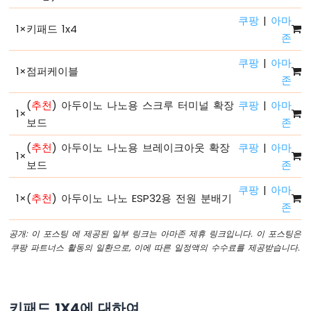
녕
쿠팡
|
아마
세
1
×
키패드 1x4
계
존
아
쿠팡
|
아마
두
1
×
점퍼케이블
존
이
노
(
추천
) 아두이노 나노용 스크루 터미널 확장
쿠팡
|
아마
나
1
×
보드
존
노
ESP32
(
추천
) 아두이노 나노용 브레이크아웃 확장
쿠팡
|
아마
-
1
×
보드
존
코
드
쿠팡
|
아마
구
1
×
(
추천
) 아두이노 나노 ESP32용 전원 분배기
조
존
아
공개: 이 포스팅 에 제공된 일부 링크는 아마존 제휴 링크입니다. 이 포스팅은
두
쿠팡 파트너스 활동의 일환으로, 이에 따른 일정액의 수수료를 제공받습니다.
이
노
나
노
키패드 1X4에 대하여
ESP32