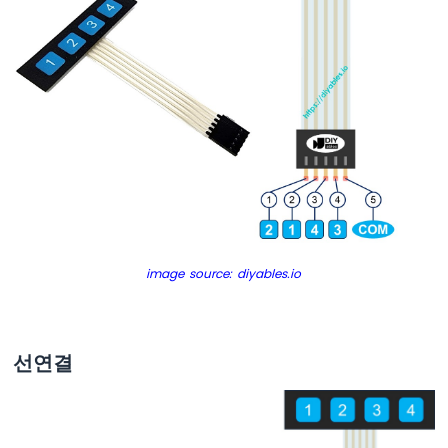
아
두
이
노
나
노
ESP32
-
버
튼
아
두
이
노
image source: diyables.io
나
노
ESP32
-
선연결
버
튼
-
디