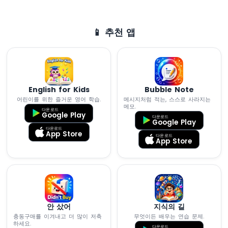
ESP32
-
LED
📱 추천 앱
-
페
이
드
아
English for Kids
Bubble Note
두
어린이를 위한 즐거운 영어 학습.
메시지처럼 적는, 스스로 사라지는
이
메모.
노
다운로드
Google Play
다운로드
나
Google Play
다운로드
노
App Store
다운로드
ESP32
App Store
-
LED
RGB
아
두
이
안 샀어
지식의 길
노
충동구매를 이겨내고 더 많이 저축
무엇이든 배우는 연습 문제.
하세요.
나
다운로드