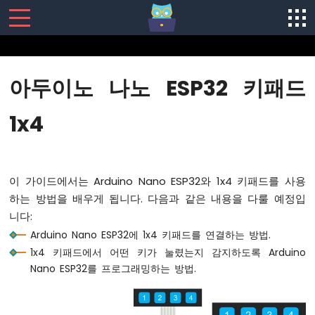
SENSORS/ACTUATORS
아두이노 나노 ESP32 키패드
아
두
1x4
이
노
나
노
이 가이드에서는 Arduino Nano ESP32와 1x4 키패드를 사용
ESP32
-
하는 방법을 배우게 됩니다. 다음과 같은 내용을 다룰 예정입
소
니다:
프
Arduino Nano ESP32에 1x4 키패드를 연결하는 방법.
트
1x4 키패드에서 어떤 키가 눌렸는지 감지하도록 Arduino
웨
어
Nano ESP32를 프로그래밍하는 방법.
설
치
아