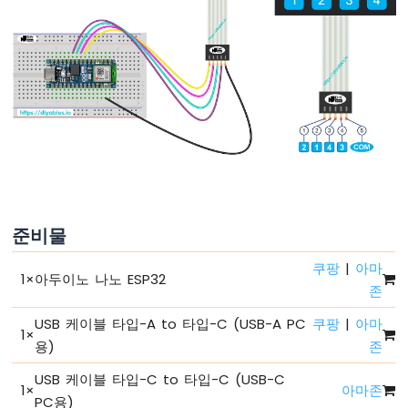
두
이
노
나
노
ESP32
-
하
드
웨
어
준
준비물
비
아
쿠팡
|
아마
두
1
×
아두이노 나노 ESP32
존
이
노
USB 케이블 타입-A to 타입-C (USB-A PC
쿠팡
|
아마
나
1
×
용)
존
노
ESP32
USB 케이블 타입-C to 타입-C (USB-C
-
1
×
아마존
PC용)
안