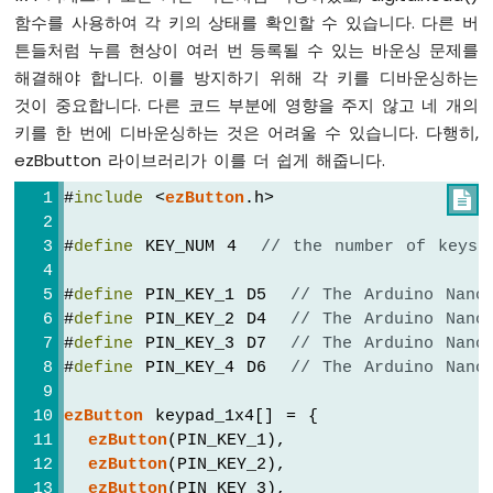
두
함수를 사용하여 각 키의 상태를 확인할 수 있습니다. 다른 버
이
노
튼들처럼 누름 현상이 여러 번 등록될 수 있는 바운싱 문제를
나
해결해야 합니다. 이를 방지하기 위해 각 키를 디바운싱하는
노
것이 중요합니다. 다른 코드 부분에 영향을 주지 않고 네 개의
ESP32
키를 한 번에 디바운싱하는 것은 어려울 수 있습니다. 다행히,
-
다
ezBbutton 라이브러리가 이를 더 쉽게 해줍니다.
중
#
include
 <
ezButton
.h>

버
튼
#
define
 KEY_NUM 4  
// the number of keys
아
두
이
#
define
 PIN_KEY_1 D5  
// The Arduino Nano
노
#
define
 PIN_KEY_2 D4  
// The Arduino Nano
나
#
define
 PIN_KEY_3 D7  
// The Arduino Nano
노
#
define
 PIN_KEY_4 D6  
// The Arduino Nano
ESP32
-
ezButton
 keypad_1x4[] = {
스
ezButton
(PIN_KEY_1),
위
ezButton
(PIN_KEY_2),
치
ezButton
(PIN_KEY_3),