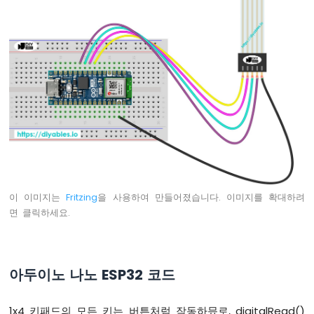
바
운
스
아
두
이
노
나
노
ESP32
-
버
튼
-
이 이미지는
Fritzing
을 사용하여 만들어졌습니다. 이미지를 확대하려
긴
면 클릭하세요.
누
름
짧
은
아두이노 나노 ESP32 코드
누
름
아
1x4 키패드의 모든 키는 버튼처럼 작동하믔로, digitalRead()