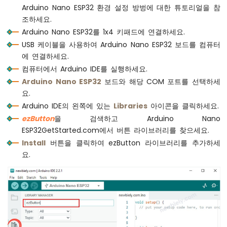
int
 getKeyPressed() {
Arduino Nano ESP32 환경 설정 방벙에 대한 튜토리얼을 참
위
for
 (
byte
 i = 0; i < KEY_NUM; i++)
조하세요.
치
    keypad_1x4[i].
loop
();  
// MUST call t
Arduino Nano ESP32를 1x4 키패드에 연결하세요.
아
두
USB 케이블을 사용하여 Arduino Nano ESP32 보드를 컴퓨터
for
 (
byte
 i = 0; i < KEY_NUM; i++) {
이
에 연결하세요.
// get key state after debounce
노
컴퓨터에서 Arduino IDE를 실행하세요.
int
 key_state = keypad_1x4[i].
getStat
나
Arduino Nano ESP32
보드와 해당 COM 포트를 선택하세
노
요.
ESP32
if
 (keypad_1x4[i].
isPressed
())
-
Arduino IDE의 왼쪽에 있는
Libraries
아이콘을 클릭하세요.
return
 (i + 1);
버
  }
ezButton
을 검색하고 Arduino Nano
튼
ESP32GetStarted.com에서 버튼 라이브러리를 찾으세요.
LED
return
 0;
Install
버튼을 클릭하여 ezButton 라이브러리를 추가하세
}
요.
아
두
이
노
나
노
ESP32
-