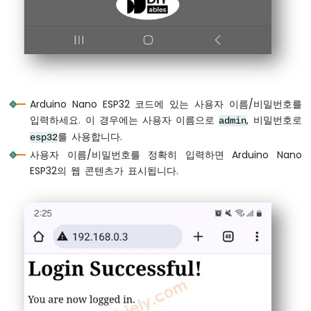
임
아
두
이
노
나
노
Arduino Nano ESP32 코드에 있는 사용자 이름/비밀번호를
ESP32
입력하세요. 이 경우에는 사용자 이름으로
, 비밀번호로
admin
-
를 사용합니다.
여
esp32
러
사용자 이름/비밀번호를 정확히 입력하면 Arduino Nano
LED
ESP32의 웹 콘텐츠가 표시됩니다.
깜
빡
이
기
아
두
이
노
나
노