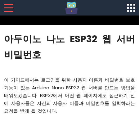
SENSORS/ACTUATORS
아두이노 나노 ESP32 웹 서버
아
두
비밀번호
이
노
나
노
이 가이드에서는 로그인을 위한 사용자 이름과 비밀번호 보호
ESP32
-
기능이 있는 Arduino Nano ESP32 웹 서버를 만드는 방법을
소
배워보겠습니다. ESP32에서 어떤 웹 페이지에도 접근하기 전
프
에 사용자들은 자신의 사용자 이름과 비밀번호를 입력하라는
트
요청을 받게 될 것입니다.
웨
어
설
치
아