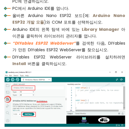
PC에 연결하십시오.
두
  server.
begin
(WIFI_SSID, WIFI_PASSWORD);
이
PC에서 Arduino IDE를 엽니다.
노
// Enable basic authentication
올바른 Arduino Nano ESP32 보드(예:
Arduino Nano
나
  server.
enableAuthentication
(www_username
ESP32 개발 모듈
)와 COM 포트를 선택하십시오.
노
Arduino IDE의 왼쪽 탐색 바에 있는
Library Manager
아
ESP32
Serial
.
print
(
"IP Address: "
);
이콘을 클릭하여 라이브러리 관리자를 엽니다.
-
Serial
.
println
(
WiFi
.
localIP
());
다
“DIYables ESP32 WebServer”
를 검색한 다음, DIYables
Serial
.
println
(
"Arduino Nano ESP32 Serve
중
가 만든 DIYables ESP32 WebServer를 찾으십시오.
Serial
.
print
(
"Username: "
);
버
DIYables ESP32 WebServer 라이브러리를 설치하려면
튼
Serial
.
println
(www_username);
Install
버튼을 클릭하십시오.
Serial
.
print
(
"Password: "
);
아
두
Serial
.
println
(www_password);
이
}
노
나
void
loop
() {
노
// Handle all client requests (includin
ESP32
  server.
handleClient
();
-
}
스
위
치