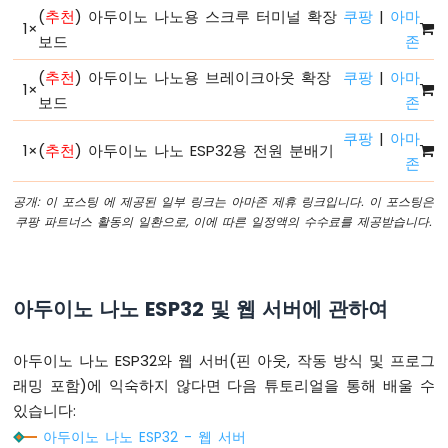
-
(
추천
) 아두이노 나노용 스크루 터미널 확장
쿠팡
|
아마
1
×
시
보드
존
리
얼
(
추천
) 아두이노 나노용 브레이크아웃 확장
쿠팡
|
아마
1
×
모
보드
존
니
터
쿠팡
|
아마
1
×
(
추천
) 아두이노 나노 ESP32용 전원 분배기
아
존
두
이
공개: 이 포스팅 에 제공된 일부 링크는 아마존 제휴 링크입니다. 이 포스팅은
노
쿠팡 파트너스 활동의 일환으로, 이에 따른 일정액의 수수료를 제공받습니다.
나
노
ESP32
-
아두이노 나노 ESP32 및 웹 서버에 관하여
시
리
얼
아두이노 나노 ESP32와 웹 서버(핀 아웃, 작동 방식 및 프로그
플
래밍 포함)에 익숙하지 않다면 다음 튜토리얼을 통해 배울 수
로
있습니다:
터
아두이노 나노 ESP32 - 웹 서버