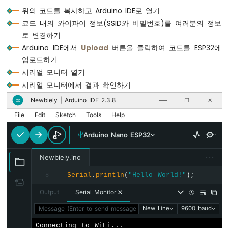
아
위의 코드를 복사하고 Arduino IDE로 열기
두
이
코드 내의 와이파이 정보(SSID와 비밀번호)를 여러분의 정보
노
로 변경하기
나
Arduino IDE에서
Upload
버튼을 클릭하여 코드를 ESP32에
노
업로드하기
ESP32
시리얼 모니터 열기
-
리
시리얼 모니터에서 결과 확인하기
밋
Newbiely | Arduino IDE 2.3.8
∞
──
☐
✕
스
위
File
Edit
Sketch
Tools
Help
치
Arduino Nano ESP32
아
두
···
이
Newbiely.ino
노
Serial
.
println
(
"Hello World!"
);
8
나
노
Output
Serial Monitor
ESP32
-
Message (Enter to send message to 'Arduino Nano ESP32' on '
New Line
9600 baud
DIP
Connecting to WiFi...

스