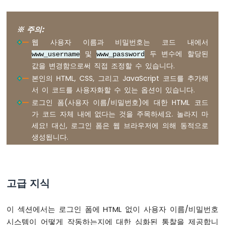
노
ESP32
-
※ 주의:
신
웹 사용자 이름과 비밀번호는 코드 내에서
호
및
두 변수에 할당된
www_username
www_password
등
값을 변경함으로써 직접 조정할 수 있습니다.
아
본인의 HTML, CSS, 그리고 JavaScript 코드를 추가해
두
서 이 코드를 사용자화할 수 있는 옵션이 있습니다.
이
로그인 폼(사용자 이름/비밀번호)에 대한 HTML 코드
노
가 코드 자체 내에 없다는 것을 주목하세요. 놀라지 마
나
세요! 대신, 로그인 폼은 웹 브라우저에 의해 동적으로
노
ESP32
생성됩니다.
-
LED
매
트
고급 지식
릭
스
이 섹션에서는 로그인 폼에 HTML 없이 사용자 이름/비밀번호
아
두
시스템이 어떻게 작동하는지에 대한 심화된 통찰을 제공합니