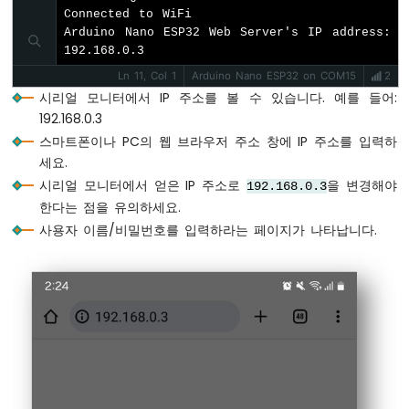
Connected to WiFi

위
Arduino Nano ESP32 Web Server's IP address: 
치
192.168.0.3
아
두
Ln 11, Col 1
Arduino Nano ESP32 on COM15
2
이
시리얼 모니터에서 IP 주소를 볼 수 있습니다. 예를 들어:
노
192.168.0.3
나
스마트폰이나 PC의 웹 브라우저 주소 창에 IP 주소를 입력하
노
세요.
ESP32
시리얼 모니터에서 얻은 IP 주소로
을 변경해야
-
192.168.0.3
버
한다는 점을 유의하세요.
튼
사용자 이름/비밀번호를 입력하라는 페이지가 나타납니다.
LED
아
두
이
노
나
노
ESP32
-