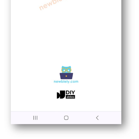
ESP32
-
LED
-
페
이
드
아
두
이
노
나
노
ESP32
-
LED
RGB
아
두
이
노
나