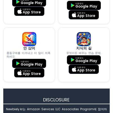
Google Play
ESP32
다운로드
Google Play
-
다운로드
App Store
로
다운로드
App Store
터
리
엔
코
더
안 샀어
지식의 길
아
충동구매를 이겨내고 더 많이 저축
무엇이든 배우는 연습 문제.
두
하세요.
이
다운로드
Google Play
다운로드
노
Google Play
다운로드
나
App Store
다운로드
App Store
노
ESP32
-
DC
모
DISCLOSURE
터
아
Newbiely.kr는 Amazon Services LLC Associates Program에 참여하