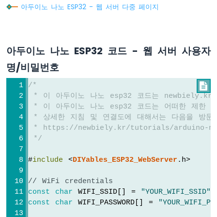
아
아두이노 나노 ESP32 - 웹 서버 다중 페이지
두
이
노
나
아두이노 나노 ESP32 코드 - 웹 서버 사용자
노
ESP32
명/비밀번호
-
버
/*

튼
 * 이 아두이노 나노 esp32 코드는 newbiely.
아
 * 이 아두이노 나노 esp32 코드는 어떠한 제한
두
 * 상세한 지침 및 연결도에 대해서는 다음을 방문
이
 * https://newbiely.kr/tutorials/arduino-na
노
 */
나
노
#
include
 <
DIYables_ESP32_WebServer
.h>
ESP32
-
버
// WiFi credentials
튼
const
char
 WIFI_SSID[] = 
"YOUR_WIFI_SSID"
;
-
const
char
 WIFI_PASSWORD[] = 
"YOUR_WIFI_PA
디