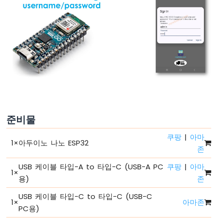
녕
세
계
아
두
이
노
나
노
ESP32
-
코
준비물
드
구
쿠팡
|
아마
1
×
아두이노 나노 ESP32
조
존
아
두
USB 케이블 타입-A to 타입-C (USB-A PC
쿠팡
|
아마
1
×
이
용)
존
노
나
USB 케이블 타입-C to 타입-C (USB-C
1
×
아마존
노
PC용)
ESP32