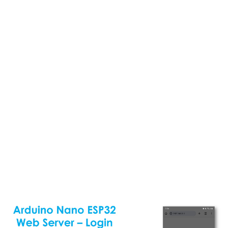
두
이
노
나
노
ESP32
-
하
드
웨
어
준
비
아
두
이
노
나
노
ESP32
-
안