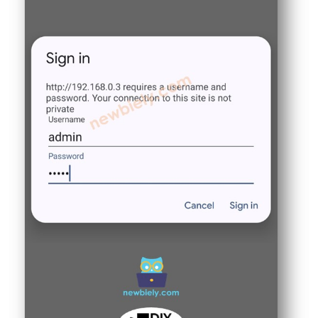
LED
-
깜
박
임
아
두
이
노
나
노
ESP32
-
LED
-
딜
레
이
없
는
깜
박