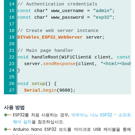
바
// Authentication credentials
운
const
 char* www_username = 
"admin"
;
스
const
 char* www_password = 
"esp32"
;
아
두
// Create web server instance
이
DIYables_ESP32_WebServer
 server;
노
나
노
// Main page handler
ESP32
void
 handleRoot(WiFiClient& client, 
const
 
-
  server.
sendResponse
(client, 
"<html><body
버
}
튼
-
void
setup
() {
긴
Serial
.
begin
(9600);
누
delay
(1000);
름
짧
사용 방법
// Configure the main route
은
ESP32를 처음 사용하는 경우,
아두이노 나노 ESP32 - 소프트
누
  server.
addRoute
(
"/"
, handleRoot);
웨어 설치
을 참조하십시오.
름
Arduino Nano ESP32 보드를 마이크로 USB 케이블을 통해
아
// Start server with WiFi connection (h