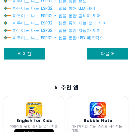
아두이노 나노 ESP32 - 웹을 통한 온도
이
아두이노 나노 ESP32 - 웹을 통해 LED 제어
노
아두이노 나노 ESP32 - 웹을 통한 릴레이 제어
나
아두이노 나노 ESP32 - 웹을 통해 서보 모터 제어
노
ESP32
아두이노 나노 ESP32 - 웹을 통한 자동차 제어
-
아두이노 나노 ESP32 - 웹을 통한 LED 매트릭스
가
변
이전
다음
저
항
기
서
보
모
📱 추천 앱
터
아
두
이
노
English for Kids
Bubble Note
나
어린이를 위한 즐거운 영어 학습.
메시지처럼 적는, 스스로 사라지는
노
메모.
다운로드