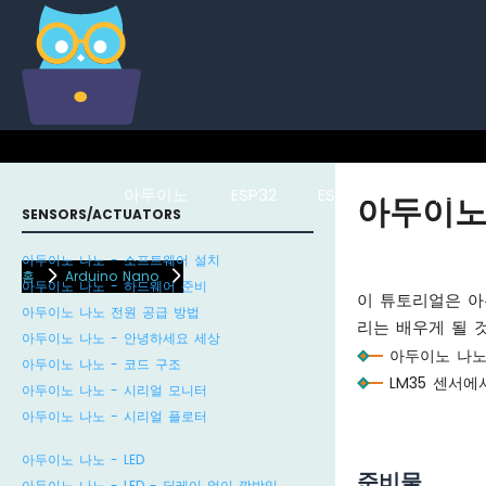
아두이노
ESP32
ESP8266
라즈베리
아두이노 
SENSORS/ACTUATORS
아두이노 나노 - 소프트웨어 설치
홈
Arduino Nano
아두이노 나노 - 하드웨어 준비
이 튜토리얼은 아
아두이노 나노 전원 공급 방법
리는 배우게 될 
아두이노 나노 - 안녕하세요 세상
아두이노 나노
아두이노 나노 - 코드 구조
LM35 센서
아두이노 나노 - 시리얼 모니터
아두이노 나노 - 시리얼 플로터
아두이노 나노 - LED
준비물
아두이노 나노 - LED - 딜레이 없이 깜박임