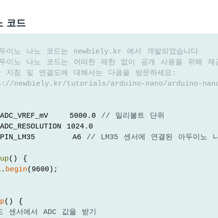
노 코드
아두이노 나노 코드는 newbiely.kr 에서 개발되었습니다
아두이노 나노 코드는 어떠한 제한 없이 공개 사용을 위해 제
한 지침 및 연결도에 대해서는 다음을 방문하세요:
://newbiely.kr/tutorials/arduino-nano/arduino-nan
ADC_VREF_mV    5000.0 
// 밀리볼트 단위
ADC_RESOLUTION 1024.0
PIN_LM35       A6 
// LM35 센서에 연결된 아두이노 
tup
() {
l
.
begin
(9600);
op
() {
도 센서에서 ADC 값을 받기