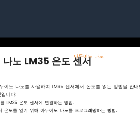
 파이
아두이노 우노 R4
아두이노 나노
아두이노 나
나노 LM35 온도 센서
두이노 나노를 사용하여 LM35 센서에서 온도를 읽는 방법을 안내합
것입니다:
를 LM35 온도 센서에 연결하는 방법.
에서 온도를 얻기 위해 아두이노 나노를 프로그래밍하는 방법.