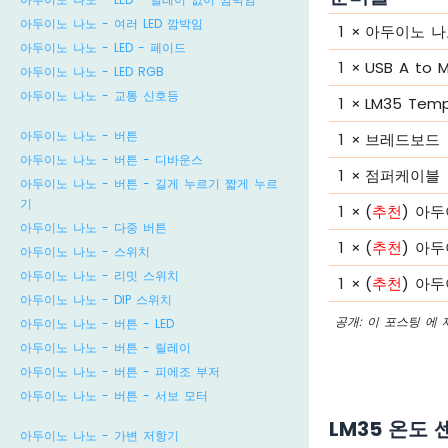
아두이노 나노 - 여러 LED 깜박임
1
×
아두이노 나
아두이노 나노 - LED - 페이드
1
×
USB A to 
아두이노 나노 - LED RGB
아두이노 나노 - 교통 신호등
1
×
LM35 Temp
아두이노 나노 - 버튼
1
×
브레드보드
아두이노 나노 - 버튼 - 디바운스
1
×
점퍼케이블
아두이노 나노 - 버튼 - 길게 누르기 짧게 누르
기
1
×
(
추천
) 아
아두이노 나노 - 다중 버튼
1
×
(
추천
) 아
아두이노 나노 - 스위치
아두이노 나노 - 리밋 스위치
1
×
(
추천
) 아
아두이노 나노 - DIP 스위치
공개: 이 포스팅 에
아두이노 나노 - 버튼 - LED
아두이노 나노 - 버튼 - 릴레이
아두이노 나노 - 버튼 - 피에조 부저
아두이노 나노 - 버튼 - 서보 모터
LM35 온도
아두이노 나노 - 가변 저항기