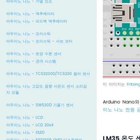
아두이노 나노 - 가열 요소
아두이노 나노 - 액추에이터
아두이노 나노 - 피드백 액추에이터
아두이노 나노 - 조이스틱
아두이노 나노 - 조이스틱 - 서보 모터
아두이노 나노 - 토양 수분 센서
아두이노 나노 - 관개 시스템
아두이노 나노 - TCS3200D/TCS230 컬러 센서
이 이미지는
Fritzin
아두이노 나노 고감도 음향 사운드 센서 소리감
지 모듈
Arduino N
아두이노 나노 - SW520D 기울기 센서
이노 나노 전원 
아두이노 나노 - LCD
아두이노 나노 - LCD 20x4
아두이노 나노 - OLED
LM35 온도
아두이노 나노 - SSD1309 OLED 디스플레이