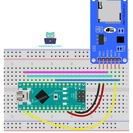
깜
박
임
아
두
이
노
나
노
-
LED
-
페
이
드
아
두
이
노
나
노
-