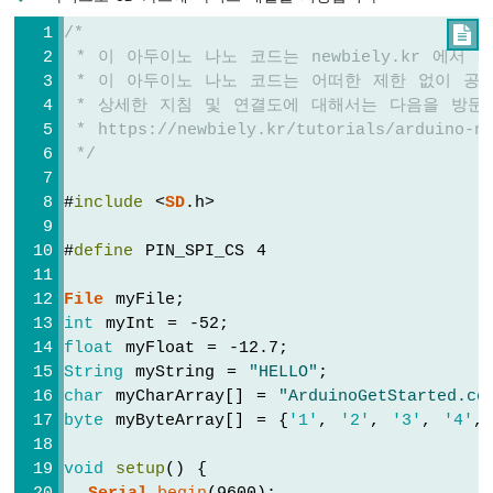
튼
/*

아
 * 이 아두이노 나노 코드는 newbiely.kr 에서
두
 * 이 아두이노 나노 코드는 어떠한 제한 없이 공
이
 * 상세한 지침 및 연결도에 대해서는 다음을 방문
노
 * https://newbiely.kr/tutorials/arduino-na
나
 */
노
-
버
#
include
 <
SD
.h>
튼
-
#
define
 PIN_SPI_CS 4
디
바
File
 myFile;
운
int
 myInt = -52;
스
float
 myFloat = -12.7;
아
String
 myString = 
"HELLO"
;
두
char
 myCharArray[] = 
"ArduinoGetStarted.co
이
byte
 myByteArray[] = {
'1'
, 
'2'
, 
'3'
, 
'4'
,
노
나
void
setup
() {
노
-