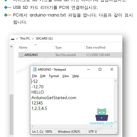
    }
위
USB SD 카드 리더기를 PC에 연결하십시오.
    myFile.
close
();
치
PC에서 arduino-nano.txt 파일을 엽니다; 다음과 같이 표시
  } 
else
 {
아
됩니다.
Serial
.
print
(
F
(
"SD Card: error on ope
두
  }
이
}
노
나
노
void
loop
() {
-
}
DIP
스
위
치
아
두
이
노
나
노
-
버
튼