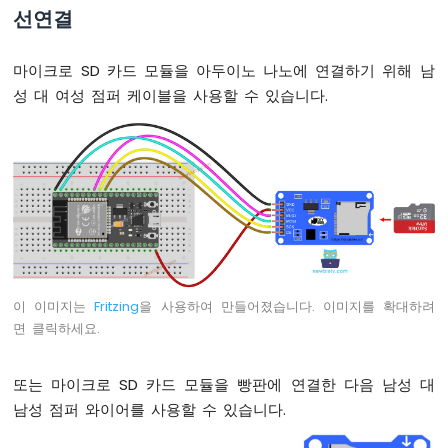
노
선연결
-
LED
-
마이크로 SD 카드 모듈을 아두이노 나노에 연결하기 위해 남
딜
성 대 여성 점퍼 케이블을 사용할 수 있습니다.
레
이
없
이
깜
박
임
아
두
이
이 이미지는
Fritzing
을 사용하여 만들어졌습니다. 이미지를 확대하려
노
면 클릭하세요.
나
노
-
또는 마이크로 SD 카드 모듈을 빵판에 연결한 다음 남성 대
여
남성 점퍼 와이어를 사용할 수 있습니다.
러
LED