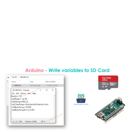
법
아
두
이
노
나
노
-
안
녕
하
세
요
세
상
아
두
이
노
나
노
-