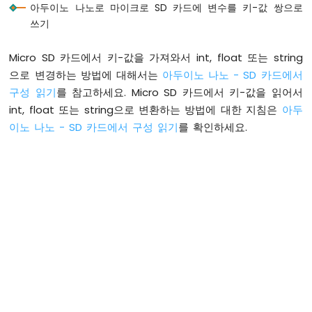
아두이노 나노로 마이크로 SD 카드에 변수를 키-값 쌍으로
이
쓰기
노
나
노
Micro SD 카드에서 키-값을 가져와서 int, float 또는 string
-
으로 변경하는 방법에 대해서는
아두이노 나노 - SD 카드에서
하
구성 읽기
를 참고하세요. Micro SD 카드에서 키-값을 읽어서
드
웨
int, float 또는 string으로 변환하는 방법에 대한 지침은
아두
어
이노 나노 - SD 카드에서 구성 읽기
를 확인하세요.
준
비
아
두
이
노
나
노
전
원
공
급
방