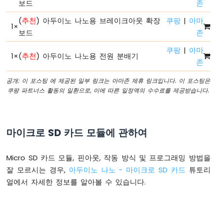
보드
존
노
-
(
추천
) 아두이노 나노용 브레이크아웃 확장
쿠팡
|
아마
시
1
×
보드
존
리
얼
쿠팡
|
아마
플
1
×
(
추천
) 아두이노 나노용 전원 분배기
존
로
터
공개: 이 포스팅 에 제공된 일부 링크는 아마존 제휴 링크입니다. 이 포스팅은
쿠팡 파트너스 활동의 일환으로, 이에 따른 일정액의 수수료를 제공받습니다.
아
두
이
노
마이크로 SD 카드 모듈에 관하여
나
노
-
Micro SD 카드 모듈, 핀아웃, 작동 방식 및 프로그래밍 방법을
LED
잘 모르시는 경우,
아두이노 나노 - 마이크로 SD 카드
튜토리
아
얼에서 자세한 정보를 알아볼 수 있습니다.
두
이
노
나