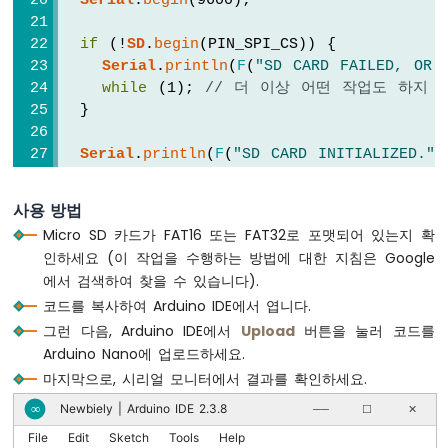
Serial
.
begin
(9600);
버
튼
if
 (!
SD
.
begin
(PIN_SPI_CS)) {
-
Serial
.
println
(
F
(
"SD CARD FAILED, OR 
길
while
 (1); 
// 더 이상 어떤 작업도 하지 
게
  }
누
르
Serial
.
println
(
F
(
"SD CARD INITIALIZED."
)
기
Serial
.
println
(
F
(
"--------------------"
)
짧
SD
.
remove
(
"arduino.txt"
); 
// 파일이 있으면
게
사용 방법
누
Micro SD 카드가 FAT16 또는 FAT32로 포맷되어 있는지 확
르
// 쓰기 모드로 파일을 열어 새 파일 생성
인하세요 (이 작업을 수행하는 방법에 대한 지침은 Google
기
  myFile = 
SD
.
open
(
"arduino.txt"
, 
FILE_WRI
에서 검색하여 찾을 수 있습니다).
아
두
코드를 복사하여 Arduino IDE에서 엽니다.
if
 (myFile) {
이
그런 다음, Arduino IDE에서
Upload
버튼을 눌러 코드를
    myFile.
println
(myInt);    
// int 변
노
Arduino Nano에 업로드하세요.
    myFile.
println
(myFloat);  
// float
나
    myFile.
println
(myString); 
// String
마지막으로, 시리얼 모니터에서 결과를 확인하세요.
노
    myFile.
println
(myCharArray); 
// cha
-
Newbiely | Arduino IDE 2.3.8
∞
──
☐
✕
    myFile.
write
(myByteArray, 5);
다
File
Edit
Sketch
Tools
Help
    myFile.
write
(
"\n"
); 
// 새 줄
중