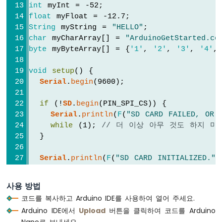
int
 myInt = -52;
버
float
 myFloat = -12.7;
튼
String
 myString = 
"HELLO"
;
-
피
char
 myCharArray[] = 
"ArduinoGetStarted.co
에
byte
 myByteArray[] = {
'1'
, 
'2'
, 
'3'
, 
'4'
,
조
부
void
setup
() {
저
Serial
.
begin
(9600);
아
두
if
 (!
SD
.
begin
(PIN_SPI_CS)) {
이
Serial
.
println
(
F
(
"SD CARD FAILED, OR 
노
while
 (1); 
// 더 이상 아무 것도 하지 마
나
  }
노
-
Serial
.
println
(
F
(
"SD CARD INITIALIZED."
)
버
튼
Serial
.
println
(
F
(
"--------------------"
)
-
SD
.
remove
(
"arduino.txt"
); 
// 파일이 존재
사용 방법
서
코드를 복사하고 Arduino IDE를 사용하여 열어 주세요.
보
// 쓰기 위해 파일을 열어서 새 파일을 만듭니다
모
Arduino IDE에서
Upload
버튼을 클릭하여 코드를 Arduino
  myFile = 
SD
.
open
(
"arduino.txt"
, 
FILE_WRI
터
Nano로 보내세요.