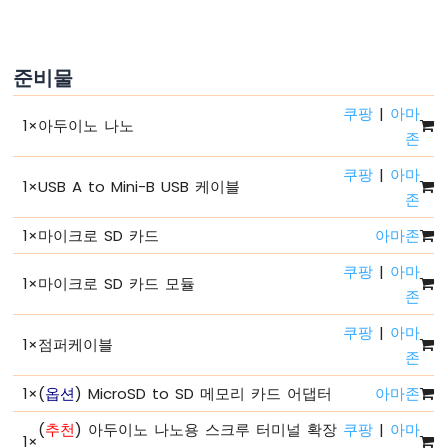
코
드
구
조
준비물
아
쿠팡
|
아마
두
1
×
아두이노 나노
이
존
노
쿠팡
|
아마
나
1
×
USB A to Mini-B USB 케이블
노
존
-
1
×
마이크로 SD 카드
아마존
시
리
쿠팡
|
아마
얼
1
×
마이크로 SD 카드 모듈
존
모
니
쿠팡
|
아마
터
1
×
점퍼케이블
존
아
두
1
×
(
옵션
) MicroSD to SD 메모리 카드 어댑터
아마존
이
노
(
추천
) 아두이노 나노용 스크루 터미널 확장
쿠팡
|
아마
1
×
나