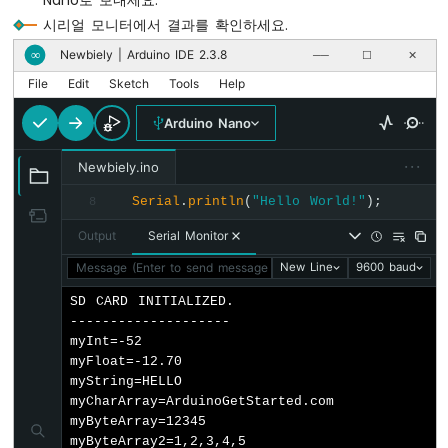
시리얼 모니터에서 결과를 확인하세요.
if
 (myFile) {
아
    myFile.
print
(
"myInt="
);    
// SD 카
두
Newbiely | Arduino IDE 2.3.8
∞
──
☐
✕
    myFile.
println
(myInt);     
// SD 카
이
File
Edit
Sketch
Tools
Help
노
나
    myFile.
print
(
"myFloat="
);  
// SD 카드
Arduino Nano
노
    myFile.
println
(myFloat);   
// SD 카드
-
···
Newbiely.ino
가
    myFile.
print
(
"myString="
); 
// SD 카드
변
    myFile.
println
(myString);  
// SD 카드
Serial
.
println
(
"Hello World!"
);
8
저
항
Output
Serial Monitor
    myFile.
print
(
"myCharArray="
); 
// SD
기
    myFile.
println
(myCharArray);  
// SD
Message (Enter to send message to 'Arduino Nano' on 'COM15'
New Line
9600 baud
아
두
SD CARD INITIALIZED.

    myFile.
print
(
"myByteArray="
);    
// 
이
--------------------

    myFile.
write
(myByteArray, 5);
노
myInt=-52

    myFile.
write
(
"\n"
); 
// 새 줄
나
myFloat=-12.70

노
myString=HELLO

-
    myFile.
print
(
"myByteArray2="
);    
//
myCharArray=ArduinoGetStarted.com

가
for
 (
int
 i = 0; i < 5; i++) {
myByteArray=12345

변
      myFile.
myByteArray2=1,2,3,4,5
write
(myByteArray[i]); 
// 새