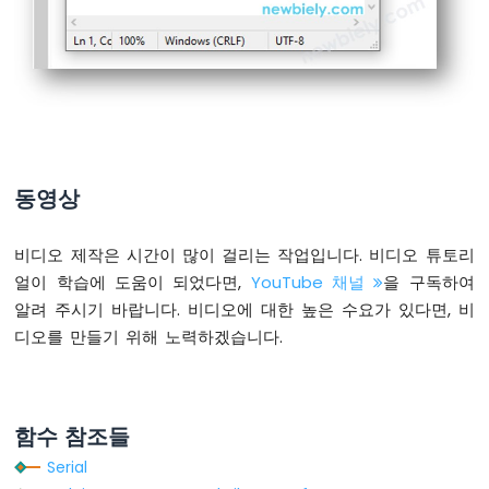
이
Serial
.
print
(
F
(
"SD Card: error on ope
노
  }
나
}
노
-
void
loop
() {
가
}
변
저
항
동영상
기
릴
레
비디오 제작은 시간이 많이 걸리는 작업입니다. 비디오 튜토리
이
얼이 학습에 도움이 되었다면,
YouTube 채널
을 구독하여
아
알려 주시기 바랍니다. 비디오에 대한 높은 수요가 있다면, 비
두
디오를 만들기 위해 노력하겠습니다.
이
노
나
노
-
함수 참조들
가
Serial
변