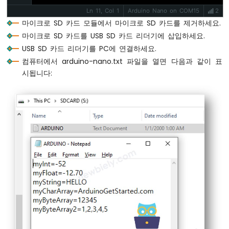
저
Ln 11, Col 1
Arduino Nano on COM15
2
항
if
 (i < 4)
마이크로 SD 카드 모듈에서 마이크로 SD 카드를 제거하세요.
기
        myFile.
write
(
","
); 
// 콤마
페
마이크로 SD 카드를 USB SD 카드 리더기에 삽입하세요.
    }
이
USB SD 카드 리더기를 PC에 연결하세요.
    myFile.
write
(
"\n"
); 
// 새 줄
드
컴퓨터에서 arduino-nano.txt 파일을 열면 다음과 같이 표
LED
시됩니다:
    myFile.
close
();
아
  } 
else
 {
두
이
Serial
.
print
(
F
(
"SD Card: error on ope
노
  }
나
노
// 읽기 위해 파일을 엽니다.
-
  myFile = 
SD
.
open
(
"arduino.txt"
, 
FILE_REA
가
if
 (myFile) {
변
while
 (myFile.
available
()) {
저
char
 ch = myFile.
read
(); 
// Micr
항
Serial
.
print
(ch); 
// 시리얼 모니터에
기
    }
LED
    myFile.
close
();
아
  } 
else
 {
두