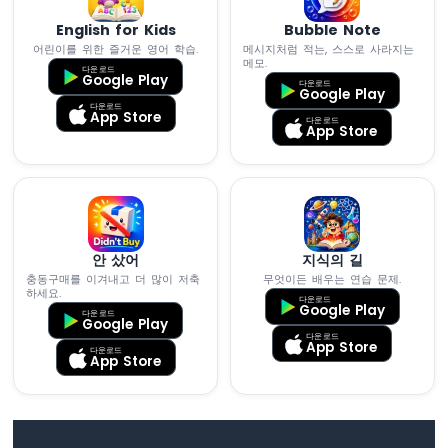
터
English for Kids
Bubble Note
어린이를 위한 즐거운 영어 학습.
메시지처럼 적는, 스스로 사라지는
아
메모.
다운로드
두
Google Play
다운로드
Google Play
이
다운로드
App Store
노
다운로드
App Store
나
노
-
로
터
리
안 샀어
지식의 길
엔
코
충동구매를 이겨내고 더 많이 저축
무엇이든 배우는 연습 문제.
하세요.
더
다운로드
Google Play
다운로드
Google Play
다운로드
아
App Store
다운로드
두
App Store
이
노
나
노