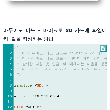
-
LED
아
두
이
아두이노 나노 - 마이크로 SD 카드에 파일에
노
나
키-값을 작성하는 방법
노
-
/*

버
 * 이 아두이노 나노 코드는 newbiely.kr 에서
튼
 * 이 아두이노 나노 코드는 어떠한 제한 없이 공
-
릴
 * 상세한 지침 및 연결도에 대해서는 다음을 방문
레
 * https://newbiely.kr/tutorials/arduino-na
이
 */
아
두
#
include
 <
SD
.h>
이
노
#
define
 PIN_SPI_CS 4
나
노
File
 myFile;
-