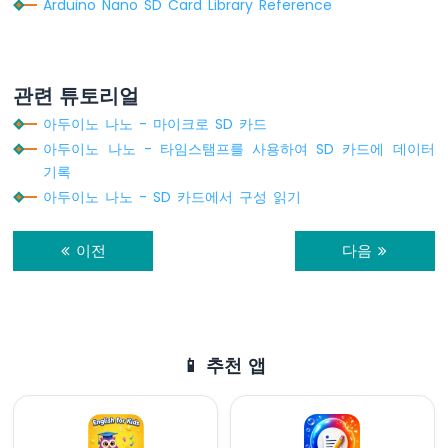
저
Arduino Nano SD Card Library Reference
항
기
피
에
관련 튜토리얼
조
아두이노 나노 - 마이크로 SD 카드
버
저
아두이노 나노 - 타임스탬프를 사용하여 SD 카드에 데이터
아
기록
두
아두이노 나노 - SD 카드에서 구성 읽기
이
노
나
이전
다음
노
-
가
변
저
📱 추천 앱
항
기
서
보
모