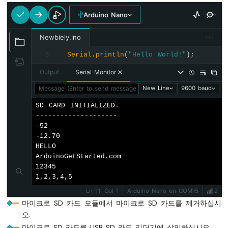
버
Arduino Nano
튼
for
 (
int
 i = 0; i < 5; i++) {
      myFile.
write
(myByteArray[i]); 
// 새
아
···
Newbiely.ino
두
이
if
 (i < 4)
Serial
.
println
(
"Hello World!"
);
8
노
        myFile.
write
(
","
); 
// 쉼표
나
Output
Serial Monitor
    }
노
    myFile.
write
(
"\n"
); 
// 새 줄
Message (Enter to send message to 'Arduino Nano' on 'COM15'
New Line
9600 baud
-
스
SD CARD INITIALIZED.

    myFile.
close
();
위
--------------------

  } 
else
 {
치
-52

Serial
.
print
(
F
(
"SD Card: error on ope
아
-12.70

  }
두
HELLO

이
ArduinoGetStarted.com

// 읽기 모드로 파일 열기
노
12345

나
  myFile = 
SD
.
open
(
"arduino.txt"
, 
FILE_REA
1,2,3,4,5
노
if
 (myFile) {
Ln 11, Col 1
Arduino Nano on COM15
2
-
while
 (myFile.
available
()) {
마이크로 SD 카드 모듈에서 마이크로 SD 카드를 제거하십시
리
char
 ch = myFile.
read
(); 
// Micr
오.
밋
Serial
.
print
(ch); 
// 시리얼 모니터에
스
마이크로 SD 카드를 USB SD 카드 리더기에 삽입하십시오.