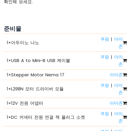
확인해 보세요.
코
드
구
조
준비물
아
두
쿠팡
|
아마
이
1
×
아두이노 나노
노
존
나
쿠팡
|
아마
노
1
×
USB A to Mini-B USB 케이블
-
존
시
1
×
Stepper Motor Nema 17
아마존
리
얼
쿠팡
|
아마
모
1
×
L298N 모터 드라이버 모듈
존
니
터
1
×
12V 전원 어댑터
아마존
아
두
쿠팡
|
아마
1
×
DC 커넥터 전원 연결 잭 플러그 소켓
이
존
노
나