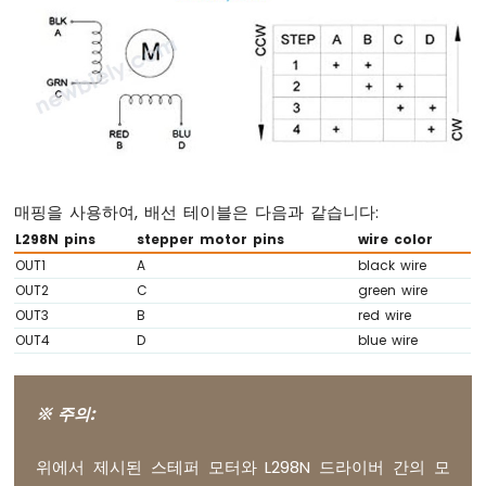
저
항
기
페
이
드
LED
아
두
이
매핑을 사용하여, 배선 테이블은 다음과 같습니다:
노
L298N pins
stepper motor pins
wire color
나
OUT1
A
black wire
노
OUT2
C
green wire
-
OUT3
B
red wire
가
변
OUT4
D
blue wire
저
항
기
※ 주의:
LED
아
위에서 제시된 스테퍼 모터와 L298N 드라이버 간의 모
두