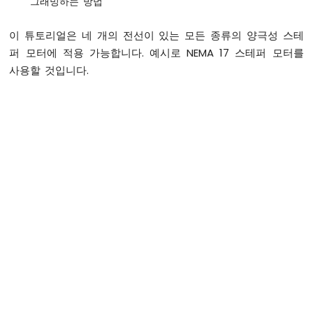
그래밍하는 방법
이
노
이 튜토리얼은 네 개의 전선이 있는 모든 종류의 양극성 스테
나
퍼 모터에 적용 가능합니다. 예시로 NEMA 17 스테퍼 모터를
노
-
사용할 것입니다.
하
드
웨
어
준
비
아
두
이
노
나
노
전
원
공
급
방