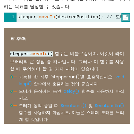
터
키는 목표를 달성할 수 있습니다:
stepper.
moveTo
(desiredPosition); 
// 모터를

아
두
이
노
※ 주의:
나
노
함수는 비블로킹이며, 이것이 라이
-
stepper.
moveTo
()
로
브러리의 큰 장점 중 하나입니다. 그러나 이 함수를 사용
터
할 때 주의해야 할 몇 가지 사항이 있습니다:
리
가능한 한 자주 'stepper.run()'을 호출하십시오.
void
엔
loop()
함수에서 호출하는 것이 좋습니다.
코
더
모터가 움직이는 동안
delay()
함수를 사용하지 마십
시오.
아
모터가 동작 중일 때
Serial.print()
및
Serial.println()
두
함수를 사용하지 마십시오. 이들은 스테퍼 모터를 느리
이
게 할 것입니다.
노
나
노