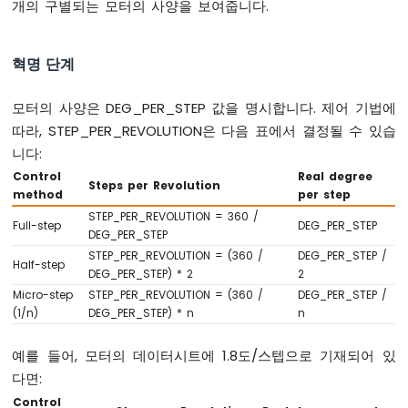
LED
개의 구별되는 모터의 사양을 보여줍니다.
RGB
아
혁명 단계
두
이
노
모터의 사양은 DEG_PER_STEP 값을 명시합니다. 제어 기법에
나
따라, STEP_PER_REVOLUTION은 다음 표에서 결정될 수 있습
노
니다:
-
교
Control
Real degree
Steps per Revolution
통
method
per step
신
STEP_PER_REVOLUTION = 360 /
호
Full-step
DEG_PER_STEP
DEG_PER_STEP
등
STEP_PER_REVOLUTION = (360 /
DEG_PER_STEP /
Half-step
DEG_PER_STEP) * 2
2
아
Micro-step
STEP_PER_REVOLUTION = (360 /
DEG_PER_STEP /
두
(1/n)
DEG_PER_STEP) * n
n
이
노
나
예를 들어, 모터의 데이터시트에 1.8도/스텝으로 기재되어 있
노
다면:
-
Control
버