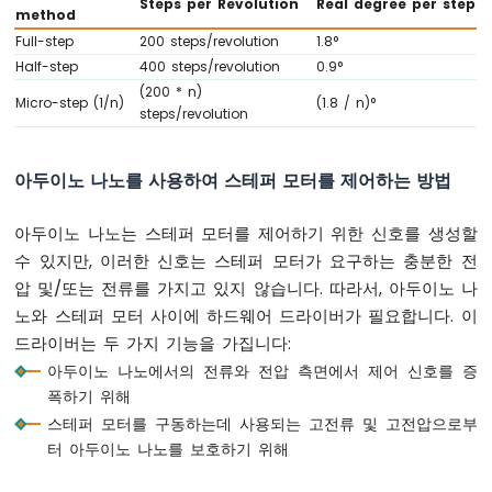
Steps per Revolution
Real degree per step
method
튼
Full-step
200 steps/revolution
1.8°
아
Half-step
400 steps/revolution
0.9°
두
(200 * n)
이
Micro-step (1/n)
(1.8 / n)°
steps/revolution
노
나
노
아두이노 나노를 사용하여 스테퍼 모터를 제어하는 방법
-
버
튼
아두이노 나노는 스테퍼 모터를 제어하기 위한 신호를 생성할
-
수 있지만, 이러한 신호는 스테퍼 모터가 요구하는 충분한 전
디
압 및/또는 전류를 가지고 있지 않습니다. 따라서, 아두이노 나
바
운
노와 스테퍼 모터 사이에 하드웨어 드라이버가 필요합니다. 이
스
드라이버는 두 가지 기능을 가집니다:
아
아두이노 나노에서의 전류와 전압 측면에서 제어 신호를 증
두
폭하기 위해
이
스테퍼 모터를 구동하는데 사용되는 고전류 및 고전압으로부
노
나
터 아두이노 나노를 보호하기 위해
노
-