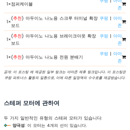
쿠팡
|
아마
1
×
점퍼케이블
노
존
-
시
(
추천
) 아두이노 나노용 스크루 터미널 확장
쿠팡
|
아마
리
1
×
보드
존
얼
플
(
추천
) 아두이노 나노용 브레이크아웃 확장
쿠팡
|
아마
로
1
×
보드
존
터
쿠팡
|
아마
아
1
×
(
추천
) 아두이노 나노용 전원 분배기
존
두
이
공개: 이 포스팅 에 제공된 일부 링크는 아마존 제휴 링크입니다. 이 포스팅은
노
쿠팡 파트너스 활동의 일환으로, 이에 따른 일정액의 수수료를 제공받습니다.
나
노
-
LED
스테퍼 모터에 관하여
아
두
이
두 가지 일반적인 유형의 스테퍼 모터가 있습니다:
노
양극성
: 이 모터는 4개의 선이 있습니다.
나