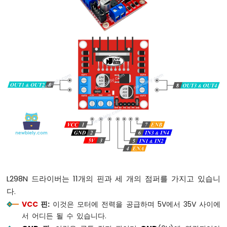
버
튼
아
두
이
노
나
노
-
스
위
치
아
두
이
노
나
L298N 드라이버는 11개의 핀과 세 개의 점퍼를 가지고 있습니
노
다.
-
VCC
핀:
이것은 모터에 전력을 공급하며 5V에서 35V 사이에
리
밋
서 어디든 될 수 있습니다.
스