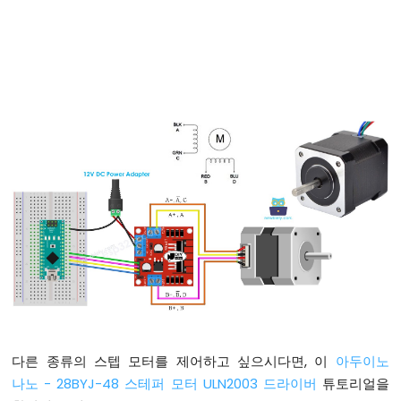
법
아
두
이
노
나
노
-
안
녕
하
세
요
세
상
아
두
이
노
나
다른 종류의 스텝 모터를 제어하고 싶으시다면, 이
아두이노
노
나노 - 28BYJ-48 스테퍼 모터 ULN2003 드라이버
튜토리얼을
-