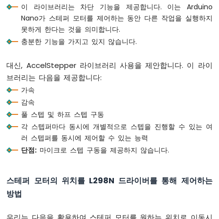
저
이 라이브러리는 차단 기능을 제공합니다. 이는 Arduino
항
Nano가 스테퍼 모터를 제어하는 동안 다른 작업을 실행하지
기
못하게 한다는 것을 의미합니다.
피
충분한 기능을 가지고 있지 않습니다.
에
조
버
대신, AccelStepper 라이브러리 사용을 제안합니다. 이 라이
저
브러리는 다음을 제공합니다:
아
가속
두
이
감속
노
풀 스텝 및 하프 스텝 구동
나
각 스텝퍼마다 동시에 개별적으로 스텝을 진행할 수 있는 여
노
러 스텝퍼를 동시에 제어할 수 있는 능력
-
단점:
마이크로 스텝 구동을 제공하지 않습니다.
가
변
저
스테퍼 모터의 위치를 L298N 드라이버를 통해 제어하는
항
기
방법
서
보
우리는 다음을 활용하여 스테퍼 모터를 원하는 위치로 이동시
모