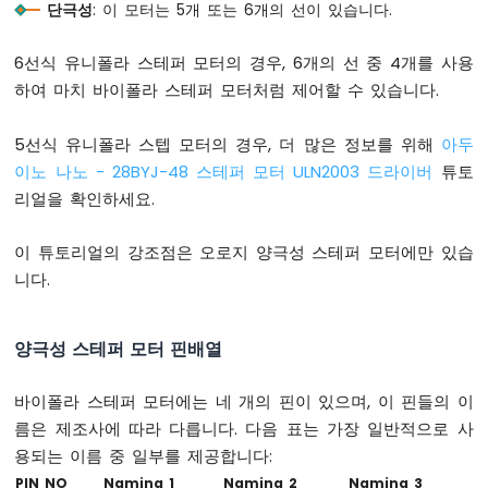
노
단극성
: 이 모터는 5개 또는 6개의 선이 있습니다.
-
LED
6선식 유니폴라 스테퍼 모터의 경우, 6개의 선 중 4개를 사용
-
하여 마치 바이폴라 스테퍼 모터처럼 제어할 수 있습니다.
딜
레
이
5선식 유니폴라 스텝 모터의 경우, 더 많은 정보를 위해
아두
없
이노 나노 - 28BYJ-48 스테퍼 모터 ULN2003 드라이버
튜토
이
리얼을 확인하세요.
깜
박
임
이 튜토리얼의 강조점은 오로지 양극성 스테퍼 모터에만 있습
아
니다.
두
이
노
양극성 스테퍼 모터 핀배열
나
노
바이폴라 스테퍼 모터에는 네 개의 핀이 있으며, 이 핀들의 이
-
여
름은 제조사에 따라 다릅니다. 다음 표는 가장 일반적으로 사
러
용되는 이름 중 일부를 제공합니다:
LED
PIN NO
Naming 1
Naming 2
Naming 3