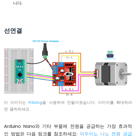
니다.
-
LED
아
두
선연결
이
노
나
노
-
버
튼
-
릴
레
이
아
이 이미지는
Fritzing
을 사용하여 만들어졌습니다. 이미지를 확대하려
두
면 클릭하세요.
이
노
나
Arduino Nano와 기타 부품에 전원을 공급하는 가장 효과적
노
인 방법은 다음 링크를 참조하세요:
아두이노 나노 전원 공급
-