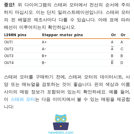
중요!
: 위 다이어그램의 스테퍼 모터에서 전선의 순서에 주의
아
하지 마십시오. 이는 단지 일러스트레이션입니다. 스테퍼 모터
두
의 핀 배열은 제조사마다 다를 수 있습니다. 아래 표에 따라
이
배선이 이루어지는지 확인하십시오.
노
나
L298N pins
Stepper motor pins
Or
Or
노
OUT1
A+
A
A
-
OUT2
A-
A
C
가
OUT3
B+
B
B
변
OUT4
B-
B
D
저
항
기
스테퍼 모터를 구매하기 전에, 스테퍼 모터의 데이터시트, 사
아
양 또는 매뉴얼을 검토하는 것이 좋습니다. 핀의 색상과 이름
두
사이의 매핑 정보가 포함되어 있는지 확인하세요. 예를 들어,
이
이
스테퍼 모터
는 다음 이미지에서 볼 수 있는 매핑을 제공합
노
니다:
나
노
-
가
변