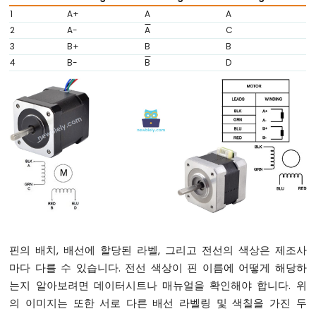
깜
1
A+
A
A
박
2
A-
A
C
임
3
B+
B
B
아
두
4
B-
B
D
이
노
나
노
-
LED
-
페
이
드
아
두
이
핀의 배치, 배선에 할당된 라벨, 그리고 전선의 색상은 제조사
노
마다 다를 수 있습니다. 전선 색상이 핀 이름에 어떻게 해당하
나
는지 알아보려면 데이터시트나 매뉴얼을 확인해야 합니다. 위
노
의 이미지는 또한 서로 다른 배선 라벨링 및 색칠을 가진 두
-