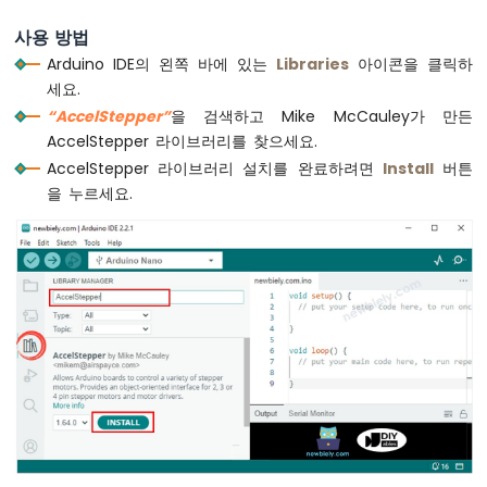
void
loop
() {
광
if
 (stepper.
distanceToGo
() == 0) {
사용 방법
센
Serial
.
println
(
"Motor is stopped"
);
서
Arduino IDE의 왼쪽 바에 있는
Libraries
아이콘을 클릭하
delay
(5000); 
// 5초 동안 정지
릴
세요.
    stepper.
setCurrentPosition
(0); 
// 위치
레
“AccelStepper”
을 검색하고 Mike McCauley가 만든
    moveToPosition = -1 * moveToPosition;
이
AccelStepper 라이브러리를 찾으세요.
AccelStepper 라이브러리 설치를 완료하려면
Install
버튼
    stepper.
moveTo
(moveToPosition); 
// 모
아
두
을 누르세요.
이
if
 (stepper.
distanceToGo
() > 0)
노
Serial
.
println
(
"Motor moving in clo
나
else
if
 (stepper.
distanceToGo
() < 0)
노
Serial
.
println
(
"Motor moving in ant
-
  }
초
음
// Serial.print(F("position: "));
파
// Serial.println(stepper.currentPositio
센
서
  stepper.
run
(); 
// 가능한 자주 호출해야 함
아
}
두
이