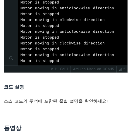
서
Motor is stopped

-
Motor moving in anticlockwise direction

릴
Motor is stopped

레
Motor moving in clockwise direction

이
Motor is stopped

Motor moving in anticlockwise direction

아
Motor is stopped

두
Motor moving in clockwise direction

이
Motor is stopped

노
Motor moving in anticlockwise direction

나
Motor is stopped
노
-
Ln 11, Col 1
Arduino Nano on COM15
2
초
음
파
코드 설명
센
서
소스 코드의 주석에 포함된 줄별 설명을 확인하세요!
-
피
에
조
부
동영상