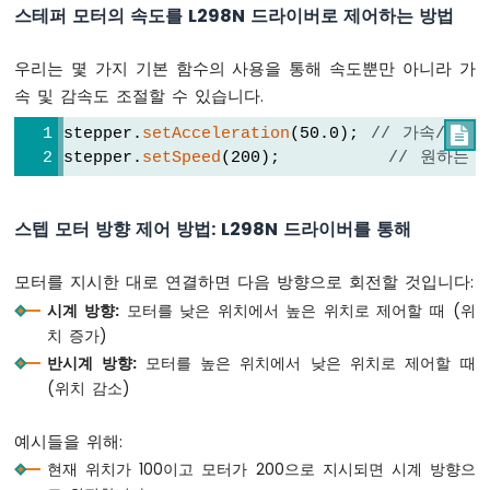
스테퍼 모터의 속도를 L298N 드라이버로 제어하는 방법
-
피
에
우리는 몇 가지 기본 함수의 사용을 통해 속도뿐만 아니라 가
조
속 및 감속도 조절할 수 있습니다.
부
저
stepper.
setAcceleration
(50.0); 
// 가속/감속

stepper.
setSpeed
(200);         
// 원하는 
아
두
이
스텝 모터 방향 제어 방법: L298N 드라이버를 통해
노
나
노
모터를 지시한 대로 연결하면 다음 방향으로 회전할 것입니다:
-
시계 방향:
모터를 낮은 위치에서 높은 위치로 제어할 때 (위
모
치 증가)
터
반시계 방향:
모터를 높은 위치에서 낮은 위치로 제어할 때
아
(위치 감소)
두
이
노
예시들을 위해:
나
현재 위치가 100이고 모터가 200으로 지시되면 시계 방향으
노