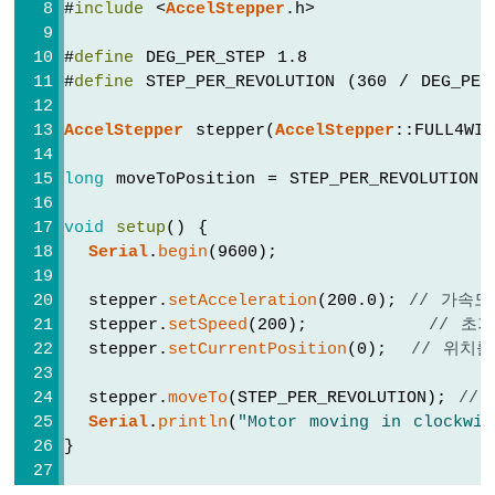
#
include
 <
AccelStepper
.h>
-
LDR
#
define
 DEG_PER_STEP 1.8
모
#
define
 STEP_PER_REVOLUTION (360 / DEG_PER
듈
아
AccelStepper
 stepper(
AccelStepper
::FULL4WI
두
이
노
long
 moveToPosition = STEP_PER_REVOLUTION;
나
노
void
setup
() {
-
Serial
.
begin
(9600);
광
센
  stepper.
setAcceleration
(200.0); 
// 가속도
서
  stepper.
setSpeed
(200);          
// 초
LED
  stepper.
setCurrentPosition
(0);  
// 위치
아
두
  stepper.
moveTo
(STEP_PER_REVOLUTION); 
//
이
Serial
.
println
(
"Motor moving in clockwis
노
나
}
노
-