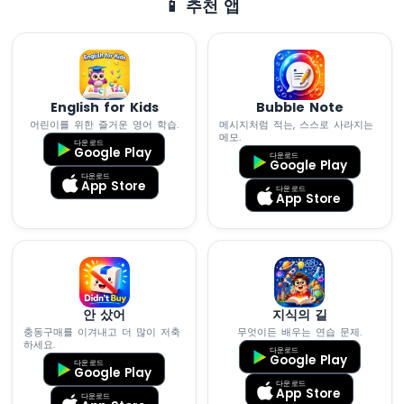
📱 추천 앱
나
노
-
초
음
파
English for Kids
Bubble Note
센
어린이를 위한 즐거운 영어 학습.
메시지처럼 적는, 스스로 사라지는
서
메모.
다운로드
-
Google Play
다운로드
Google Play
LCD
다운로드
App Store
아
다운로드
App Store
두
이
노
나
노
-
초
안 샀어
지식의 길
음
충동구매를 이겨내고 더 많이 저축
무엇이든 배우는 연습 문제.
하세요.
파
다운로드
Google Play
다운로드
센
Google Play
서
다운로드
App Store
다운로드
-