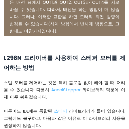
든 배선 표에서 OUT1과 OUT2, OUT3과 OUT4를 서로
이
노
바꿀 수 있습니다. 따라서, 배선을 하는 방법이 더 많습
나
니다. 그러나, 이러한 교환을 하면 모터의 회전 방향이
노
변경될 수 있습니다(시계 방향에서 반시계 방향으로, 그
-
반대도 마찬가지입니다).
가
변
저
항
기
L298N 드라이버를 사용하여 스테퍼 모터를 제
릴
레
어하는 방법
이
아
스텝 모터를 제어하는 것은 특히 블로킹 없이 해야 할 때 어려
두
울 수 있습니다. 다행히
AccelStepper
라이브러리 덕분에 이
이
노
제 아주 쉬워졌습니다.
나
노
아두이노 IDE에는 통합된
스테퍼
라이브러리가 들어 있습니다.
-
그럼에도 불구하고, 다음과 같은 이유로 이 라이브러리 사용을
가
변
권장하지 않습니다: