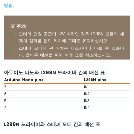
버
방법
.
튼
-
피
※ 주의:
에
모터의 전원 공급이 12V 이하인 경우 L298N 모듈의 세
조
개의 점퍼를 현재 위치에 그대로 유지하십시오.
부
저
스테퍼 모터의 핀 배치는 제조사마다 다를 수 있습니
아
다. 올바른 배선을 위해 아래 표를 참조하십시오.
두
이
노
아두이노 나노와 L298N 드라이버 간의 배선 표
나
Arduino Nano pins
L298N pins
노
7
IN1
-
6
IN2
버
5
IN3
튼
-
4
IN4
서
보
L298N 드라이버와 스테퍼 모터 간의 배선 표
모
터