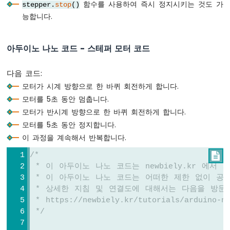
함수를 사용하여 즉시 정지시키는 것도 가
stepper.
stop
()
-
능합니다.
자
동
차
아두이노 나노 코드 - 스테퍼 모터 코드
아
두
다음 코드:
이
모터가 시계 방향으로 한 바퀴 회전하게 합니다.
노
모터를 5초 동안 멈춥니다.
나
모터가 반시계 방향으로 한 바퀴 회전하게 합니다.
노
-
모터를 5초 동안 정지합니다.
조
이 과정을 계속해서 반복합니다.
도
센
/*

서
 * 이 아두이노 나노 코드는 newbiely.kr 에서
아
 * 이 아두이노 나노 코드는 어떠한 제한 없이 공
두
 * 상세한 지침 및 연결도에 대해서는 다음을 방문
이
 * https://newbiely.kr/tutorials/arduino-na
노
 */
나
노