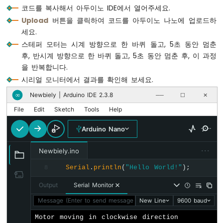
노
코드를 복사해서 아두이노 IDE에서 열어주세요.
나
Upload
버튼을 클릭하여 코드를 아두이노 나노에 업로드하
노
세요.
-
스테퍼 모터는 시계 방향으로 한 바퀴 돌고, 5초 동안 멈춘
초
후, 반시계 방향으로 한 바퀴 돌고, 5초 동안 멈춘 후, 이 과정
음
파
을 반복합니다.
센
시리얼 모니터에서 결과를 확인해 보세요.
서
Newbiely | Arduino IDE 2.3.8
-
∞
──
☐
✕
LED
File
Edit
Sketch
Tools
Help
아
두
Arduino Nano
이
노
···
Newbiely.ino
나
노
Serial
.
println
(
"Hello World!"
);
8
-
Output
Serial Monitor
초
음
Message (Enter to send message to 'Arduino Nano' on 'COM15'
New Line
9600 baud
파
센
Motor moving in clockwise direction
