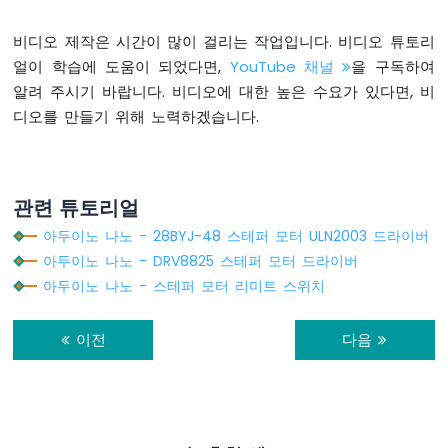
저
아
비디오 제작은 시간이 많이 걸리는 작업입니다. 비디오 튜토리
두
얼이 학습에 도움이 되었다면,
YouTube 채널
을 구독하여
이
노
알려 주시기 바랍니다. 비디오에 대한 높은 수요가 있다면, 비
나
디오를 만들기 위해 노력하겠습니다.
노
-
초
음
관련 튜토리얼
파
센
아두이노 나노 - 28BYJ-48 스테퍼 모터 ULN2003 드라이버
서
아두이노 나노 - DRV8825 스테퍼 모터 드라이버
-
아두이노 나노 - 스테퍼 모터 리미트 스위치
서
보
모
이전
다음
터
아
두
이
노