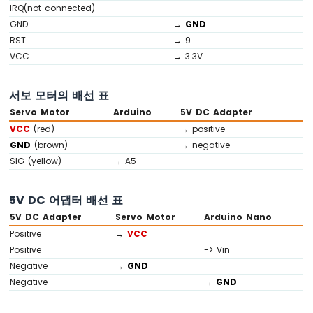
IRQ(not connected)
버
GND
→
GND
튼
RST
→ 9
아
두
VCC
→ 3.3V
이
노
서보 모터의 배선 표
나
노
Servo Motor
Arduino
5V DC Adapter
-
VCC
(red)
→ positive
스
GND
(brown)
→ negative
위
SIG (yellow)
→ A5
치
아
5V DC 어댑터 배선 표
두
이
5V DC Adapter
Servo Motor
Arduino Nano
노
Positive
→
VCC
나
Positive
-> Vin
노
Negative
→
GND
-
Negative
→
GND
리
밋
스