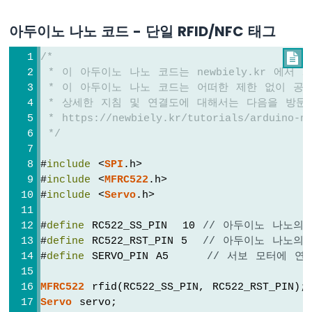
위
치
아두이노 나노 코드 - 단일 RFID/NFC 태그
아
두
/*

이
 * 이 아두이노 나노 코드는 newbiely.kr 에서
노
 * 이 아두이노 나노 코드는 어떠한 제한 없이 공
나
 * 상세한 지침 및 연결도에 대해서는 다음을 방문
노
 * https://newbiely.kr/tutorials/arduino-na
-
 */
DIP
스
#
include
 <
SPI
.h>
위
#
include
 <
MFRC522
.h>
치
#
include
 <
Servo
.h>
아
두
이
#
define
 RC522_SS_PIN  10 
// 아두이노 나노의 
노
#
define
 RC522_RST_PIN 5  
// 아두이노 나노의 
나
#
define
 SERVO_PIN A5     
// 서보 모터에 연
노
-
MFRC522
 rfid(RC522_SS_PIN, RC522_RST_PIN);
버
Servo
 servo;
튼