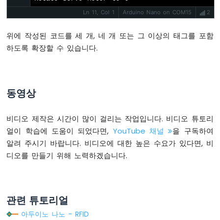
Serial
.
println
(
"Authorized Tag 2"
-
Ln 11, Col 1
Arduino Nano on COM15
2
        changeServo();
자
      } 
else
 {
동
위에 작성된 코드를 세 개, 네 개 또는 그 이상의 태그를 포함
Serial
.
print
(
"Unauthorized Tag wi
차
for
 (
int
 i = 0; i < rfid.uid.
si
하도록 확장할 수 있습니다.
Serial
.
print
(rfid.uid.uidByte[
아
Serial
.
print
(rfid.uid.uidByte[
두
이
        }
노
Serial
.
println
();
동영상
나
      }
노
-
비디오 제작은 시간이 많이 걸리는 작업입니다. 비디오 튜토리
      rfid.
PICC_HaltA
(); 
// PICC 중지
조
얼이 학습에 도움이 되었다면,
YouTube 채널
을 구독하여
      rfid.
PCD_StopCrypto1
(); 
// PCD의 
도
알려 주시기 바랍니다. 비디오에 대한 높은 수요가 있다면, 비
    }
센
디오를 만들기 위해 노력하겠습니다.
  }
서
}
아
두
void
 changeServo() {
이
관련 튜토리얼
// 서보 모터의 각도 변경
노
나
if
 (angle == 0)
아두이노 나노 - RFID
노
    angle = 90;