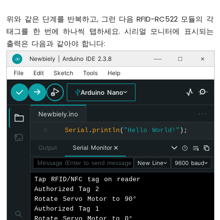
-
  servo.
write
(angle); 
// 서보 모터를 0°로 
DC
위와 같은 단계를 반복하고, 그런 다음 RFID-RC522 모듈의 각
모
Serial
.
println
(
"Tap RFID/NFC Tag on read
태그를 한 번에 하나씩 탭하세요. 시리얼 모니터에 표시되는
터
}
출력은 다음과 같아야 합니다:
아
Newbiely | Arduino IDE 2.3.8
∞
──
☐
✕
void
loop
() {
두
if
 (rfid.
PICC_IsNewCardPresent
()) { 
//
이
File
Edit
Sketch
Tools
Help
노
if
 (rfid.
PICC_ReadCardSerial
()) { 
// 
나
Arduino Nano
MFRC522
::
PICC_Type
 piccType = rfid.
노
-
···
Newbiely.ino
if
 (rfid.uid.uidByte[0] == authoriz
서
          rfid.uid.uidByte[1] == authoriz
Serial
.
println
(
"Hello World!"
);
보
8
          rfid.uid.uidByte[2] == authoriz
모
          rfid.uid.uidByte[3] == authori
Output
Serial Monitor
터
Serial
.
println
(
"Authorized Tag 1"
Message (Enter to send message to 'Arduino Nano' on 'COM15'
New Line
9600 baud
        changeServo();
아
      } 
else
if
 (rfid.uid.uidByte[0] == 
두
Tap RFID/NFC tag on reader

이
Authorized Tag 2

                 rfid.uid.uidByte[1] == 
노
Rotate Servo Motor to 90°

                 rfid.uid.uidByte[2] == 
나
Authorized Tag 1

                 rfid.uid.uidByte[3] == 
노
Rotate Servo Motor to 0°