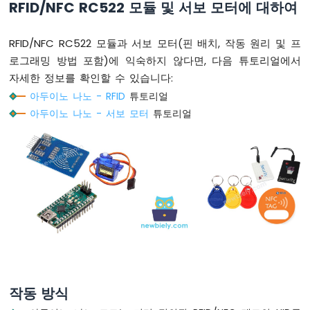
RFID/NFC RC522 모듈 및 서보 모터에 대하여
노
-
시
RFID/NFC RC522 모듈과 서보 모터(핀 배치, 작동 원리 및 프
리
로그래밍 방법 포함)에 익숙하지 않다면, 다음 튜토리얼에서
얼
자세한 정보를 확인할 수 있습니다:
플
로
아두이노 나노 - RFID
튜토리얼
터
아두이노 나노 - 서보 모터
튜토리얼
아
두
이
노
나
노
-
LED
아
두
이
노
작동 방식
나