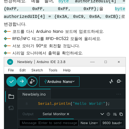
변경하세요. 예를 들어,
byte
authorizedUID[4] =
저
항
을
{0xFF, 0xFF, 0xFF, 0xFF};
byte
기
로
authorizedUID[4] = {0x3A, 0xC9, 0x6A, 0xCB};
페
변경합니다.
이
드
코드를 다시 Arduino Nano 보드에 업로드하세요.
LED
RFID/NFC 태그를 RFID-RC522 모듈에 올리세요.
아
서보 모터가 90°로 회전할 것입니다.
두
시리얼 모니터에서 출력을 확인하세요.
이
노
Newbiely | Arduino IDE 2.3.8
∞
──
☐
✕
나
File
Edit
Sketch
Tools
Help
노
-
Arduino Nano
가
변
···
Newbiely.ino
저
항
Serial
.
println
(
"Hello World!"
);
8
기
LED
Output
Serial Monitor
아
Message (Enter to send message to 'Arduino Nano' on 'COM15'
New Line
9600 baud
두