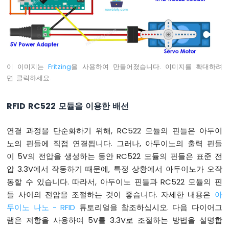
LED
RGB
아
두
이
노
나
이 이미지는
Fritzing
을 사용하여 만들어졌습니다. 이미지를 확대하려
노
면 클릭하세요.
-
교
RFID RC522 모듈을 이용한 배선
통
신
호
연결 과정을 단순화하기 위해, RC522 모듈의 핀들은 아두이
등
노의 핀들에 직접 연결됩니다. 그러나, 아두이노의 출력 핀들
이 5V의 전압을 생성하는 동안 RC522 모듈의 핀들은 표준 전
아
두
압 3.3V에서 작동하기 때문에, 특정 상황에서 아두이노가 오작
이
동할 수 있습니다. 따라서, 아두이노 핀들과 RC522 모듈의 핀
노
들 사이의 전압을 조절하는 것이 좋습니다. 자세한 내용은
아
나
두이노 나노 - RFID
튜토리얼을 참조하십시오. 다음 다이어그
노
-
램은 저항을 사용하여 5V를 3.3V로 조절하는 방법을 설명합
버