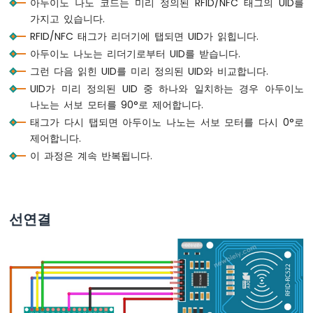
아두이노 나노 코드는 미리 정의된 RFID/NFC 태그의 UID를
노
가지고 있습니다.
-
LED
RFID/NFC 태그가 리더기에 탭되면 UID가 읽힙니다.
-
아두이노 나노는 리더기로부터 UID를 받습니다.
딜
그런 다음 읽힌 UID를 미리 정의된 UID와 비교합니다.
레
UID가 미리 정의된 UID 중 하나와 일치하는 경우 아두이노
이
없
나노는 서보 모터를 90°로 제어합니다.
이
태그가 다시 탭되면 아두이노 나노는 서보 모터를 다시 0°로
깜
제어합니다.
박
이 과정은 계속 반복됩니다.
임
아
두
이
선연결
노
나
노
-
여
러
LED