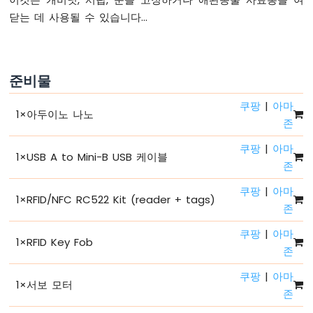
법
닫는 데 사용될 수 있습니다...
아
두
이
노
준비물
나
노
쿠팡
|
아마
-
1
×
아두이노 나노
존
안
녕
쿠팡
|
아마
하
1
×
USB A to Mini-B USB 케이블
세
존
요
쿠팡
|
아마
세
1
×
RFID/NFC RC522 Kit (reader + tags)
상
존
아
쿠팡
|
아마
두
1
×
RFID Key Fob
존
이
노
쿠팡
|
아마
나
1
×
서보 모터
존
노
-