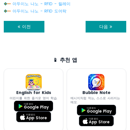
아두이노 나노 - RFID - 릴레이
-
else
//if(angle == 90)
LDR
아두이노 나노 - RFID 도어락
    angle = 0;
모
듈
// 서보 모터를 각도 위치로 회전
이전
다음
아
  servo.
write
(angle);
두
Serial
.
print
(
"Rotate Servo Motor to "
);
이
Serial
.
print
(angle);
노
Serial
.
println
(
"°"
);
나
}
노
📱 추천 앱
-
광
센
서
LED
English for Kids
Bubble Note
아
어린이를 위한 즐거운 영어 학습.
메시지처럼 적는, 스스로 사라지는
두
메모.
다운로드
이
Google Play
다운로드
Google Play
노
다운로드
나
App Store
다운로드
App Store
노
-