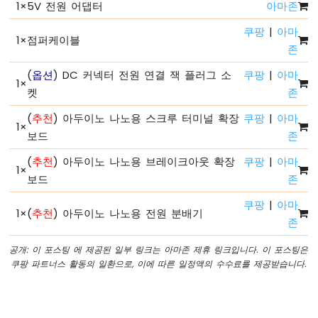
1
×
5V 전원 어댑터
아마존
코
드
쿠팡
|
아마
구
1
×
점퍼케이블
존
조
아
(
옵션
) DC 커넥터 전원 연결 잭 플러그 소
쿠팡
|
아마
두
1
×
켓
존
이
노
(
추천
) 아두이노 나노용 스크루 터미널 확장
쿠팡
|
아마
나
1
×
보드
존
노
-
(
추천
) 아두이노 나노용 브레이크아웃 확장
쿠팡
|
아마
시
1
×
보드
존
리
얼
쿠팡
|
아마
모
1
×
(
추천
) 아두이노 나노용 전원 분배기
존
니
터
공개: 이 포스팅 에 제공된 일부 링크는 아마존 제휴 링크입니다. 이 포스팅은
아
쿠팡 파트너스 활동의 일환으로, 이에 따른 일정액의 수수료를 제공받습니다.
두
이
노
나