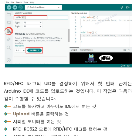
          rfid.uid.uidByte[1] == authoriz
버
          rfid.uid.uidByte[2] == authoriz
튼
          rfid.uid.uidByte[3] == authori
-
Serial
.
println
(
"인증된 태그"
);
피
에
// 서보 모터의 각도 변경
조
if
 (angle == 0)
부
          angle = 90;
저
else
//if(angle == 90)
아
          angle = 0;
두
이
노
// 서보 모터를 각도 위치로 회전
나
        servo.
write
(angle);
RFID/NFC 태그의 UID를 결정하기 위해서 첫 번째 단계는
노
Serial
.
print
(
"서보 모터를 "
);
Arduino IDE에 코드를 업로드하는 것입니다. 이 작업은 다음과
-
Serial
.
print
(angle);
버
같이 수행할 수 있습니다:
Serial
.
println
(
"°로 회전"
);
튼
코드를 복사하고 아두이노 IDE에서 여는 것
      } 
else
 {
-
Upload
버튼을 클릭하는 것
Serial
.
print
(
"UID와 함께 인증되지 
서
for
 (
int
 i = 0; i < rfid.uid.
si
시리얼 모니터를 여는 것
보
Serial
.
print
(rfid.uid.uidByte[
모
RFID-RC522 모듈에 RFID/NFC 태그를 탭하는 것
터
Serial
.
print
(rfid.uid.uidByte[