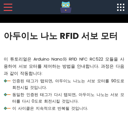
SENSORS/ACTUATORS
아두이노 나노 RFID 서보 모터
아
두
이
노
이 튜토리얼은 Arduino Nano와 RFID NFC RC522 모듈을 사
나
용하여 서보 모터를 제어하는 방법을 안내합니다. 과정은 다음
노
과 같이 작동합니다:
-
소
인증된 태그가 탭되면, 아두이노 나노는 서보 모터를 90도로
프
회전시킬 것입니다.
트
동일한 인증된 태그가 다시 탭되면, 아두이노 나노는 서보 모
웨
터를 다시 0도로 회전시킬 것입니다.
어
이 사이클은 지속적으로 반복될 것입니다.
설
치
아
두