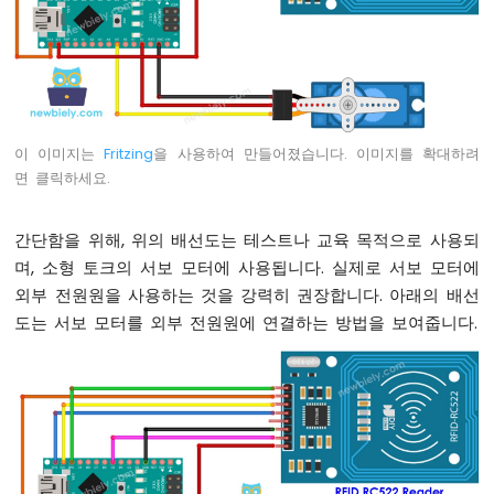
깜
박
임
아
두
이
노
이 이미지는
Fritzing
을 사용하여 만들어졌습니다. 이미지를 확대하려
나
면 클릭하세요.
노
-
LED
간단함을 위해, 위의 배선도는 테스트나 교육 목적으로 사용되
-
며, 소형 토크의 서보 모터에 사용됩니다. 실제로 서보 모터에
페
외부 전원원을 사용하는 것을 강력히 권장합니다. 아래의 배선
이
드
도는 서보 모터를 외부 전원원에 연결하는 방법을 보여줍니다.
아
두
이
노
나
노
-