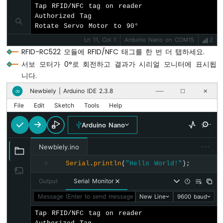
이
Tap RFID/NFC tag on reader

노
Authorized Tag

나
Rotate Servo Motor to 90°
노
Ln 11, Col 1
Arduino Nano on COM15
2
-
RFID-RC522 모듈에 RFID/NFC 태그를 한 번 더 탭하세요.
가
변
서보 모터가 0°로 회전하고 결과가 시리얼 모니터에 표시됩
저
니다.
항
Newbiely | Arduino IDE 2.3.8
∞
──
☐
✕
기
릴
File
Edit
Sketch
Tools
Help
레
이
Arduino Nano
아
두
···
Newbiely.ino
이
Serial
.
println
(
"Hello World!"
);
8
노
나
Output
Serial Monitor
노
-
Message (Enter to send message to 'Arduino Nano' on 'COM15'
New Line
9600 baud
가
Tap RFID/NFC tag on reader

변