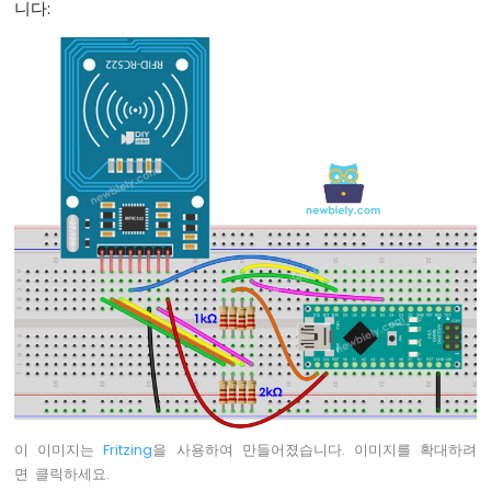
니다:
튼
아
두
이
노
나
노
-
버
튼
-
디
바
운
스
아
두
이
노
나
이 이미지는
Fritzing
을 사용하여 만들어졌습니다. 이미지를 확대하려
노
면 클릭하세요.
-