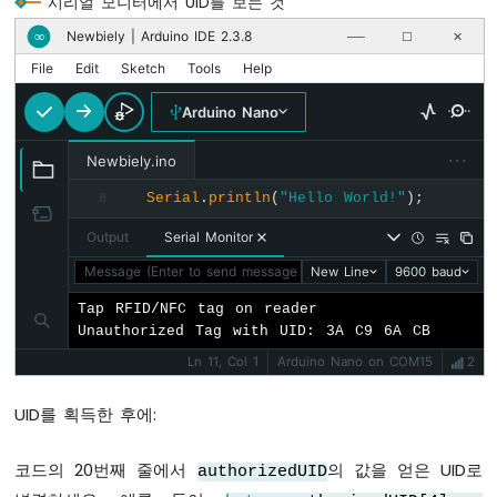
시리얼 모니터에서 UID를 보는 것
        }
아
Newbiely | Arduino IDE 2.3.8
∞
──
☐
✕
Serial
.
println
();
두
      }
File
Edit
Sketch
Tools
Help
이
노
Arduino Nano
      rfid.
PICC_HaltA
(); 
// PICC 정지
나
      rfid.
PCD_StopCrypto1
(); 
// PCD에서
노
···
Newbiely.ino
    }
-
  }
가
Serial
.
println
(
"Hello World!"
);
8
}
변
저
Output
Serial Monitor
항
Message (Enter to send message to 'Arduino Nano' on 'COM15'
New Line
9600 baud
기
아
Tap RFID/NFC tag on reader

두
Unauthorized Tag with UID: 3A C9 6A CB
이
Ln 11, Col 1
Arduino Nano on COM15
2
노
나
UID를 획득한 후에:
노
-
가
코드의 20번째 줄에서
의 값을 얻은 UID로
authorizedUID
변