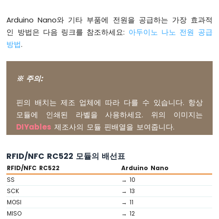
버
Arduino Nano와 기타 부품에 전원을 공급하는 가장 효과적
튼
-
인 방법은 다음 링크를 참조하세요:
아두이노 나노 전원 공급
길
방법
.
게
누
르
※ 주의:
기
짧
게
핀의 배치는 제조 업체에 따라 다를 수 있습니다. 항상
누
모듈에 인쇄된 라벨을 사용하세요. 위의 이미지는
르
DIYables
제조사의 모듈 핀배열을 보여줍니다.
기
아
두
RFID/NFC RC522 모듈의 배선표
이
RFID/NFC RC522
Arduino Nano
노
나
SS
→ 10
노
SCK
→ 13
-
MOSI
→ 11
다
MISO
→ 12
중