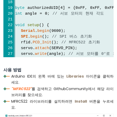
-
byte
 authorizedUID[4] = {0xFF, 0xFF, 0xFF,
LED
int
 angle = 0; 
// 서보 모터의 현재 각도
아
두
void
setup
() {
이
Serial
.
begin
(9600);
노
나
SPI
.
begin
(); 
// SPI 버스 초기화
노
  rfid.
PCD_Init
(); 
// MFRC522 초기화
-
  servo.
attach
(SERVO_PIN);
버
  servo.
write
(angle); 
// 서보 모터를 0°로 
튼
-
Serial
.
println
(
"RFID/NFC 태그를 리더기에 
릴
사용 방법
}
레
Arduino IDE의 왼쪽 바에 있는
Libraries
아이콘을 클릭하
이
세요.
void
loop
() {
아
"MFRC522"
if
 (rfid.
를 검색하고 GithubCommunity에서 해당 라이
PICC_IsNewCardPresent
()) { 
//
두
if
 (rfid.
PICC_ReadCardSerial
()) { 
//
브러리를 찾으세요.
이
MFRC522
::
PICC_Type
 piccType = rfid.
노
MFRC522 라이브러리를 설치하려면
Install
버튼을 누르세
나
요.
노
if
 (rfid.uid.uidByte[0] == authoriz
-