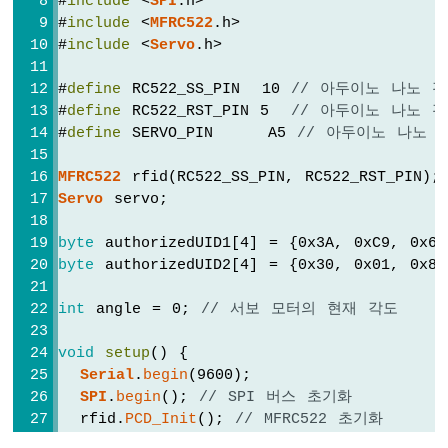
#
include
 <
SPI
.h>
-
#
include
 <
MFRC522
.h>
피
#
include
 <
Servo
.h>
에
조
#
define
 RC522_SS_PIN  10 
// 아두이노 나노 핀
부
#
define
 RC522_RST_PIN 5  
// 아두이노 나노 핀
저
#
define
 SERVO_PIN     A5 
// 아두이노 나노 
아
두
MFRC522
 rfid(RC522_SS_PIN, RC522_RST_PIN);
이
Servo
 servo;
노
나
byte
 authorizedUID1[4] = {0x3A, 0xC9, 0x6A
노
byte
 authorizedUID2[4] = {0x30, 0x01, 0x8B
-
모
int
 angle = 0; 
// 서보 모터의 현재 각도
터
아
void
setup
() {
두
Serial
.
begin
(9600);
이
노
SPI
.
begin
(); 
// SPI 버스 초기화
나
  rfid.
PCD_Init
(); 
// MFRC522 초기화
노
  servo.
attach
(SERVO_PIN);