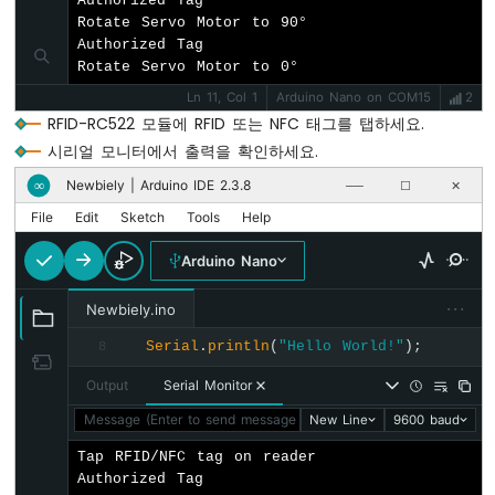
Authorized Tag

저
Rotate Servo Motor to 90°

항
Authorized Tag

기
Rotate Servo Motor to 0°
피
에
Ln 11, Col 1
Arduino Nano on COM15
2
조
RFID-RC522 모듈에 RFID 또는 NFC 태그를 탭하세요.
버
시리얼 모니터에서 출력을 확인하세요.
저
아
Newbiely | Arduino IDE 2.3.8
∞
──
☐
✕
두
File
Edit
Sketch
Tools
Help
이
노
Arduino Nano
나
노
···
Newbiely.ino
-
가
Serial
.
println
(
"Hello World!"
);
8
변
저
Output
Serial Monitor
항
Message (Enter to send message to 'Arduino Nano' on 'COM15'
New Line
9600 baud
기
서
Tap RFID/NFC tag on reader

보
Authorized Tag

모