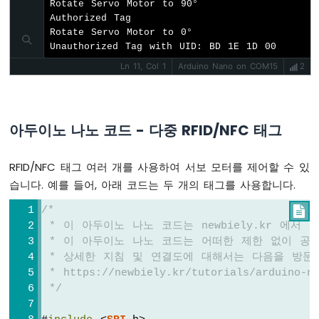
Rotate Servo Motor to 90°

터
Authorized Tag

Rotate Servo Motor to 0°

아
Unauthorized Tag with UID: BD 1E 1D 00
두
Ln 11, Col 1
Arduino Nano on COM15
2
이
노
나
노
아두이노 나노 코드 - 다중 RFID/NFC 태그
-
로
터
RFID/NFC 태그 여러 개를 사용하여 서보 모터를 제어할 수 있
리
습니다. 예를 들어, 아래 코드는 두 개의 태그를 사용합니다.
엔
코
/*

더
 * 이 아두이노 나노 코드는 newbiely.kr 에서
 * 이 아두이노 나노 코드는 어떠한 제한 없이 공
아
두
 * 상세한 지침 및 연결도에 대해서는 다음을 방문
이
 * https://newbiely.kr/tutorials/arduino-na
노
 */
나
노