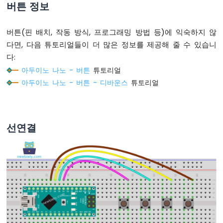
버튼 정보
노
-
시
버튼(핀 배치, 작동 방식, 프로그래밍 방법 등)에 익숙하지 않
리
다면, 다음 튜토리얼들이 더 많은 정보를 제공해 줄 수 있습니
얼
플
다:
로
아두이노 나노 - 버튼
튜토리얼
터
아두이노 나노 - 버튼 - 디바운스
튜토리얼
아
두
이
선연결
노
나
노
-
LED
아
두
이
노
나