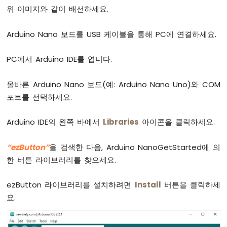
위 이미지와 같이 배선하세요.
  button4.
loop
();  
// 먼저 loop() 함수를
튼
아
// 디바운스 후의 버튼 상태 가져오기
두
Arduino Nano 보드를 USB 케이블을 통해 PC에 연결하세요.
이
int
 button1_state = 
button1
.
getState
();
노
int
 button2_state = 
button2
.
getState
();
PC에서 Arduino IDE를 엽니다.
나
int
 button3_state = 
button3
.
getState
();
노
int
 button4_state = button4.
getState
();
-
올바른 Arduino Nano 보드(예: Arduino Nano Uno)와 COM
버
포트를 선택하세요.
/*
튼
  Serial.print("The button 1 state: ");
-
  Serial.println(button1_state);
Arduino IDE의 왼쪽 바에서
Libraries
아이콘을 클릭하세요.
디
  Serial.print("The button 2 state: ");
바
  Serial.println(button2_state);
운
“ezButton”
을 검색한 다음, Arduino NanoGetStarted에 의
스
  Serial.print("The button 3 state: ");
한 버튼 라이브러리를 찾으세요.
  Serial.println(button3_state);
아
두
  Serial.print("The button 4 state: ");
ezButton 라이브러리를 설치하려면
Install
버튼을 클릭하세
이
  Serial.println(button4_state);
노
요.
  */
나
노
if
 (
button1
.
isPressed
())
-