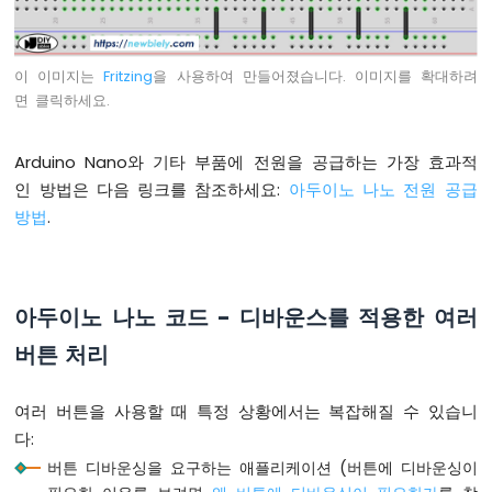
노
-
LED
-
이 이미지는
Fritzing
을 사용하여 만들어졌습니다. 이미지를 확대하려
딜
면 클릭하세요.
레
이
Arduino Nano와 기타 부품에 전원을 공급하는 가장 효과적
없
이
인 방법은 다음 링크를 참조하세요:
아두이노 나노 전원 공급
깜
방법
.
박
임
아
두
아두이노 나노 코드 - 디바운스를 적용한 여러
이
노
버튼 처리
나
노
-
여러 버튼을 사용할 때 특정 상황에서는 복잡해질 수 있습니
여
다:
러
버튼 디바운싱을 요구하는 애플리케이션 (버튼에 디바운싱이
LED