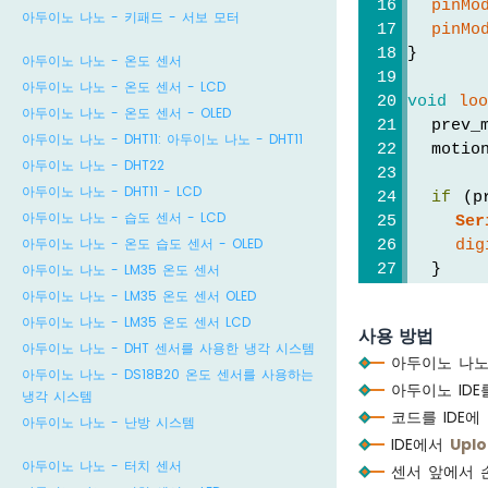
pinMo
아두이노 나노 - 키패드 - 서보 모터
pinMo
}
아두이노 나노 - 온도 센서
아두이노 나노 - 온도 센서 - LCD
void
lo
아두이노 나노 - 온도 센서 - OLED
  prev_
아두이노 나노 - DHT11: 아두이노 나노 - DHT11
  motio
아두이노 나노 - DHT22
아두이노 나노 - DHT11 - LCD
if
 (p
아두이노 나노 - 습도 센서 - LCD
Ser
아두이노 나노 - 온도 습도 센서 - OLED
dig
  }
아두이노 나노 - LM35 온도 센서
else
아두이노 나노 - LM35 온도 센서 OLED
Ser
아두이노 나노 - LM35 온도 센서 LCD
사용 방법
dig
아두이노 나노 - DHT 센서를 사용한 냉각 시스템
아두이노 나노
  }
아두이노 나노 - DS18B20 온도 센서를 사용하는
아두이노 ID
}
냉각 시스템
코드를 IDE
아두이노 나노 - 난방 시스템
IDE에서
Upl
아두이노 나노 - 터치 센서
센서 앞에서 