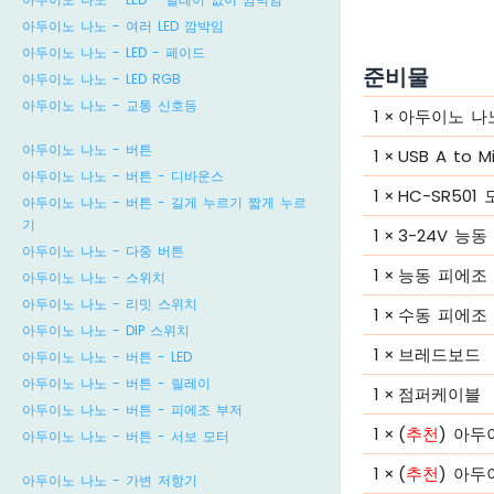
아두이노 나노 - 여러 LED 깜박임
아두이노 나노 - LED - 페이드
준비물
아두이노 나노 - LED RGB
아두이노 나노 - 교통 신호등
1
×
아두이노 나
아두이노 나노 - 버튼
1
×
USB A to 
아두이노 나노 - 버튼 - 디바운스
1
×
HC-SR501
아두이노 나노 - 버튼 - 길게 누르기 짧게 누르
기
1
×
3-24V 능동 
아두이노 나노 - 다중 버튼
1
×
능동 피에조 버저
아두이노 나노 - 스위치
아두이노 나노 - 리밋 스위치
1
×
수동 피에조 버저
아두이노 나노 - DIP 스위치
1
×
브레드보드
아두이노 나노 - 버튼 - LED
아두이노 나노 - 버튼 - 릴레이
1
×
점퍼케이블
아두이노 나노 - 버튼 - 피에조 부저
1
×
(
추천
) 아두
아두이노 나노 - 버튼 - 서보 모터
1
×
(
추천
) 아
아두이노 나노 - 가변 저항기