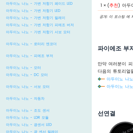
아두이노 나노 - 가변 저항기 페이드 LED
1
×
(
추천
) 아두
아두이노 나노 - 가변 저항기 LED
공개: 이 포스팅 에
아두이노 나노 - 가변 저항기 릴레이
아두이노 나노 - 가변 저항기 피에조 버저
아두이노 나노 - 가변 저항기 서보 모터
아두이노 나노 - 로터리 엔코더
파이에조 부저
아두이노 나노 - 피에조 부저
만약 여러분이 피
아두이노 나노 - 모터
다음의 튜토리얼들
아두이노 나노 - DC 모터
아두이노 나노
아두이노 나노
아두이노 나노 - 서보 모터
아두이노 나노 - 자동차
아두이노 나노 - 조도 센서
선연결
아두이노 나노 - LDR 모듈
아두이노 나노 - 광센서 LED
아두이노 나노 - 광 센서 릴레이