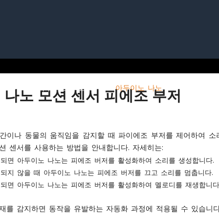
 파이
아두이노 우노 R4
아두이노 나노
아두이노 나
 나노 모션 센서 피에조 부저
간이나 동물의 움직임을 감지할 때 파이에조 부저를 제어하여 소
션 센서를 사용하는 방법을 안내합니다. 자세히는:
되면 아두이노 나노는 피에조 버저를 활성화하여 소리를 생성합니다.
되지 않을 때 아두이노 나노는 피에조 버저를 끄고 소리를 멈춥니다.
되면 아두이노 나노는 피에조 버저를 활성화하여 멜로디를 재생합니다
재를 감지하면 동작을 유발하는 자동화 과정에 적용될 수 있습니다