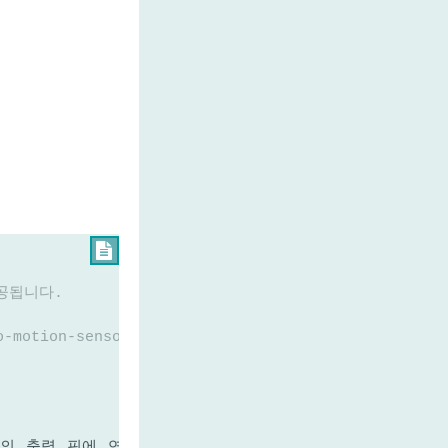

공됩니다.
o-motion-sensor-piezo-buzzer
서의 출력 핀에 연결됨