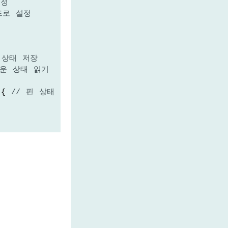
설정
드로 설정
 상태 저장
로운 상태 읽기
 { 
// 핀 상태 변경: LOW -> HIGH
 
LOW
) { 
// 핀 상태 변경: HIGH -> LOW