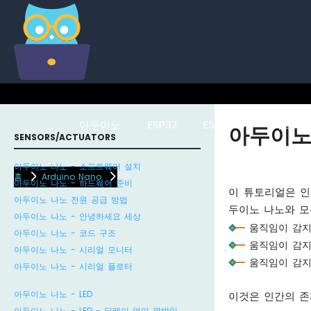
아두이노
ESP32
ESP8266
라즈베리
아두이노
SENSORS/ACTUATORS
아두이노 나노 - 소프트웨어 설치
홈
Arduino Nano
아두이노 나노 - 하드웨어 준비
이 튜토리얼은 인
아두이노 나노 전원 공급 방법
두이노 나노와 모
아두이노 나노 - 안녕하세요 세상
움직임이 감지
아두이노 나노 - 코드 구조
움직임이 감지
아두이노 나노 - 시리얼 모니터
움직임이 감지
아두이노 나노 - 시리얼 플로터
아두이노 나노 - LED
이것은 인간의 존
아두이노 나노 - LED - 딜레이 없이 깜박임