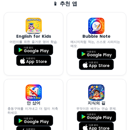
📱 추천 앱
가
변
저
항
기
LED
English for Kids
Bubble Note
ESP8266
어린이를 위한 즐거운 영어 학습.
메시지처럼 적는, 스스로 사라지는
메모.
-
다운로드
Google Play
가
다운로드
Google Play
변
다운로드
App Store
다운로드
저
App Store
항
기
릴
레
이
ESP8266
안 샀어
지식의 길
-
충동구매를 이겨내고 더 많이 저축
무엇이든 배우는 연습 문제.
가
하세요.
다운로드
변
Google Play
다운로드
Google Play
저
다운로드
App Store
항
다운로드