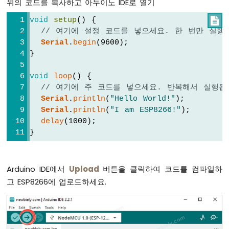
위의 코드를 복사하고 아두이노 IDE로 열기
깜
박
void
setup
() {

이
// 여기에 설정 코드를 넣으세요. 한 번만 실행
기
Serial
.
begin
(9600);
ESP8266
}
-
LED
-
void
loop
() {
페
// 여기에 주 코드를 넣으세요. 반복해서 실행됩
이
Serial
.
println
(
"Hello World!"
);
드
Serial
.
println
(
"I am ESP8266!"
);
ESP8266
delay
(1000);
-
}
RGB
LED
ESP8266
Arduino IDE에서
Upload
버튼을 클릭하여 코드를 컴파일하
-
고 ESP8266에 업로드하세요.
교
통
신
호
등