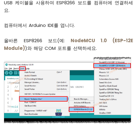
USB 케이블을 사용하여 ESP8266 보드를 컴퓨터에 연결하세
ESP8266
요.
-
코
컴퓨터에서 Arduino IDE를 엽니다.
드
구
조
올바른 ESP8266 보드(예:
NodeMCU 1.0 (ESP-12E
ESP8266
Module)
)와 해당 COM 포트를 선택하세요.
-
시
리
얼
모
니
터
ESP8266
-
시
리
얼
플
로