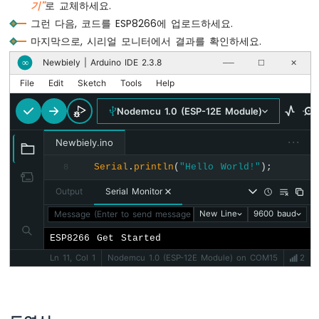
기"
로 교체하세요.
트
그런 다음, 코드를 ESP8266에 업로드하세요.
스
위
마지막으로, 시리얼 모니터에서 결과를 확인하세요.
치
Newbiely | Arduino IDE 2.3.8
∞
──
☐
✕
ESP8266
-
File
Edit
Sketch
Tools
Help
DIP
스
Nodemcu 1.0 (ESP-12E Module)
위
치
···
Newbiely.ino
ESP8266
Serial
.
println
(
"Hello World!"
);
8
-
버
Output
Serial Monitor
튼
-
Message (Enter to send message to 'Nodemcu 1.0 (ESP-12E Mod
New Line
9600 baud
LED
ESP8266 Get Started
ESP8266
Ln 11, Col 1
Nodemcu 1.0 (ESP-12E Module) on COM15
2
-
버
튼
-
릴