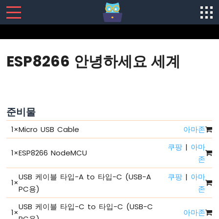
SENSORS/ACTUATORS
ESP8266 안녕하세요 세계
ESP8266
-
소
프
트
준비물
웨
어
1
×
Micro USB Cable
아마존
설
쿠팡
|
아마
치
1
×
ESP8266 NodeMCU
ESP8266
존
-
USB 케이블 타입-A to 타입-C (USB-A
쿠팡
|
아마
하
1
×
드
PC용)
존
웨
USB 케이블 타입-C to 타입-C (USB-C
어
1
×
아마존
준
PC용)