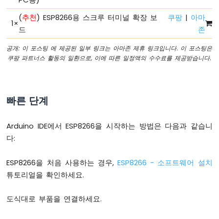
비
(
추천
) ESP8266용 스크루 터미널 확장 보
쿠팡
|
아마
ESP8266
1
×
드
존
핀
배
공개: 이 포스팅 에 제공된 일부 링크는 아마존 제휴 링크입니다. 이 포스팅은
열
쿠팡 파트너스 활동의 일환으로, 이에 따른 일정액의 수수료를 제공받습니다.
ESP8266
전
원
을
빠른 단계
켜
는
방
Arduino IDE에서 ESP8266을 시작하는 방법은 다음과 같습니
법
다:
ESP8266
-
안
ESP8266을 처음 사용하는 경우,
ESP8266 - 소프트웨어 설치
녕
튜토리얼을 확인하세요.
하
세
도식대로 부품을 연결하세요.
요
세
계