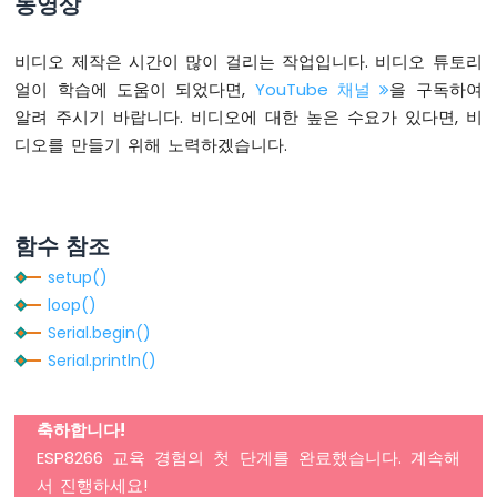
동영상
레
이
비디오 제작은 시간이 많이 걸리는 작업입니다. 비디오 튜토리
ESP8266
얼이 학습에 도움이 되었다면,
YouTube 채널
을 구독하여
-
버
알려 주시기 바랍니다. 비디오에 대한 높은 수요가 있다면, 비
튼
디오를 만들기 위해 노력하겠습니다.
-
피
에
조
함수 참조
부
저
setup()
ESP8266
loop()
-
Serial.begin()
버
튼
Serial.println()
-
서
보
축하합니다!
모
ESP8266 교육 경험의 첫 단계를 완료했습니다. 계속해
터
서 진행하세요!