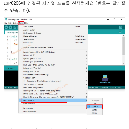
터
ESP8266에 연결된 시리얼 포트를 선택하세요 (번호는 달라질
수 있습니다).
ESP8266
-
LED
ESP8266
-
LED
-
딜
레
이
없
이
깜
박
임
ESP8266
-
여
러
LED