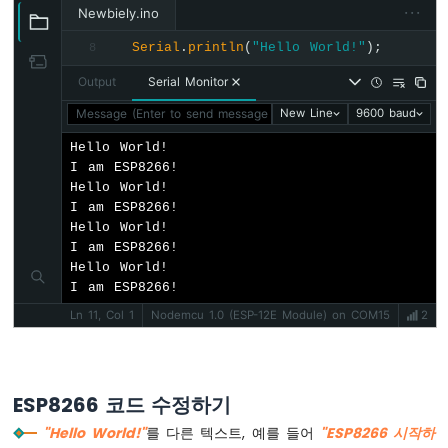
르
···
Newbiely.ino
기
짧
Serial
.
println
(
"Hello World!"
);
8
게
Output
Serial Monitor
누
르
Message (Enter to send message to 'Nodemcu 1.0 (ESP-12E Mod
New Line
9600 baud
기
Hello World!

ESP8266
I am ESP8266!

-
Hello World!

여
I am ESP8266!

러
Hello World!

버
I am ESP8266!

튼
Hello World!

ESP8266
I am ESP8266!
-
스
Ln 11, Col 1
Nodemcu 1.0 (ESP-12E Module) on COM15
2
위
치
ESP8266
ESP8266 코드 수정하기
-
리
"Hello World!"
를 다른 텍스트, 예를 들어
"ESP8266 시작하
미