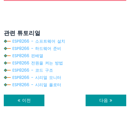
ESP8266
-
가
변
저
관련 튜토리얼
항
기
ESP8266 - 소프트웨어 설치
ESP8266
ESP8266 - 하드웨어 준비
-
ESP8266 핀배열
가
ESP8266 전원을 켜는 방법
변
저
ESP8266 - 코드 구조
항
ESP8266 - 시리얼 모니터
기
ESP8266 - 시리얼 플로터
로
LED
밝
이전
다음
기
조
절
ESP8266
-