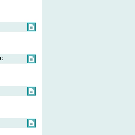

);


