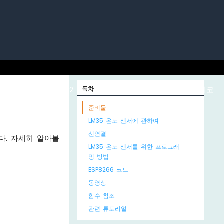
노 ESP32
ESP32 마이크로파이썬
목차
라즈베리 파이 피코
준비물
LM35 온도 센서에 관하여
선연결
다. 자세히 알아볼
LM35 온도 센서를 위한 프로그래
밍 방법
ESP8266 코드
동영상
함수 참조
관련 튜토리얼