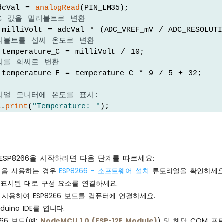
dcVal = 
analogRead
(PIN_LM35);
DC 값을 밀리볼트로 변환
 milliVolt = adcVal * (ADC_VREF_mV / ADC_RESOLUTI
밀리볼트를 섭씨 온도로 변환
 temperature_C = milliVolt / 10;
섭씨를 화씨로 변환
 temperature_F = temperature_C * 9 / 5 + 32;
시리얼 모니터에 온도를 표시:
l
.
print
(
"Temperature: "
);
l
.
print
(temperature_C);   
// 섭씨 온도를 표시
l
.
print
(
"°C"
);
l
.
print
(
"  ~  "
); 
// 섭씨와 화씨 사이의 구분자
l
.
print
(temperature_F);   
// 화씨 온도를 표시
에서 ESP8266을 시작하려면 다음 단계를 따르세요:
l
.
println
(
"°F"
);
 처음 사용하는 경우
ESP8266 - 소프트웨어 설치
튜토리얼을 확인하세요
표시된 대로 구성 요소를 연결하세요.
(500);
 사용하여 ESP8266 보드를 컴퓨터에 연결하세요.
uino IDE를 엽니다.
266 보드(예:
NodeMCU 1.0 (ESP-12E Module)
) 및 해당 COM 포