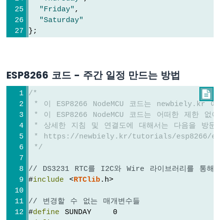
"Friday"
,
ESP8266
"Saturday"
-
};
자
동
차
void
setup
 () {
Serial
.
begin
(9600);
ESP8266
ESP8266 코드 - 주간 일정 만드는 방법
-
// SETUP RTC MODULE
빛
/*

if
 (! rtc.
begin
()) {
센
 * 이 ESP8266 NodeMCU 코드는 newbiely.k
Serial
.
println
(
"Couldn't find RTC"
);
서
 * 이 ESP8266 NodeMCU 코드는 어떠한 제한
while
 (1);
ESP8266
 * 상세한 지침 및 연결도에 대해서는 다음을 방문
  }
-
 * https://newbiely.kr/tutorials/esp8266/e
LDR
 */
// sets the RTC to the date & time on 
모
  rtc.
adjust
(
DateTime
(
F
(__DATE__), 
F
(__TIM
듈
// DS3231 RTC를 I2C와 Wire 라이브러리를 
ESP8266
#
include
 <
RTClib
.h>
// sets the RTC with an explicit date &
-
// January 21, 2021 at 3am you would ca
조
// 변경할 수 없는 매개변수들
도
// rtc.adjust(DateTime(2021, 1, 21, 3, 
#
define
 SUNDAY    0
센