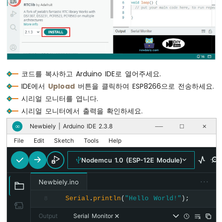
Serial
.
print
(
':'
);
기
Serial
.
println
(
now
.
second
(), 
DEC
);
피
에
조
delay
(1000); 
// 1초 지연
부
}
저
ESP8266
코드를 복사하고 Arduino IDE로 열어주세요.
-
IDE에서
Upload
버튼을 클릭하여 ESP8266으로 전송하세요.
가
시리얼 모니터를 엽니다.
변
저
시리얼 모니터에서 출력을 확인하세요.
항
Newbiely | Arduino IDE 2.3.8
∞
──
☐
✕
기
서
File
Edit
Sketch
Tools
Help
보
모
Nodemcu 1.0 (ESP-12E Module)
터
···
Newbiely.ino
ESP8266
-
Serial
.
println
(
"Hello World!"
);
8
로
Output
Serial Monitor
터