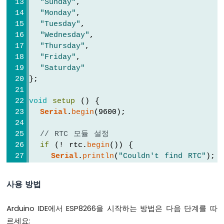
"Sunday"
,
ESP8266
"Monday"
,
-
"Tuesday"
,
가
"Wednesday"
,
변
"Thursday"
,
저
"Friday"
,
항
기
"Saturday"
};
ESP8266
-
가
void
setup
 () {
변
Serial
.
begin
(9600);
저
항
// RTC 모듈 설정
기
if
 (! rtc.
begin
()) {
로
Serial
.
println
(
"Couldn't find RTC"
);
LED
Serial
.
flush
();
밝
while
 (1);
기
사용 방법
  }
조
절
Arduino IDE에서 ESP8266을 시작하는 방법은 다음 단계를 따
// 이 스케치가 컴파일된 PC의 날짜 및 시간으로
ESP8266
르세요:
-
  rtc.
adjust
(
DateTime
(
F
(__DATE__), 
F
(__TIM