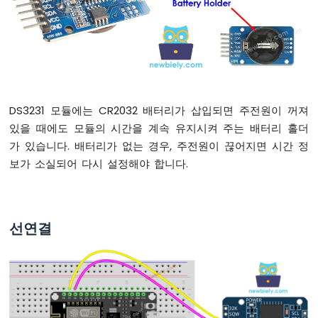
깜
박
이
기
ESP8266
-
LED
-
DS3231 모듈에는 CR2032 배터리가 삽입되면 주전원이 꺼져
페
있을 때에도 모듈의 시간을 계속 유지시켜 주는 배터리 홀더
이
가 있습니다. 배터리가 없는 경우, 주전원이 끊어지면 시간 정
드
보가 소실되어 다시 설정해야 합니다.
ESP8266
-
RGB
LED
ESP8266
선연결
-
교
통
신
호
등