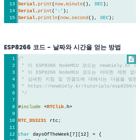
Serial
.
print
(
now
.
minute
(), 
DEC
);
레
Serial
.
print
(
':'
);
이
Serial
.
println
(
now
.
second
(), 
DEC
);
ESP8266
-
버
튼
-
ESP8266 코드 - 날짜와 시간을 얻는 방법
피
에
/*

조
 * 이 ESP8266 NodeMCU 코드는 newbiely.k
부
 * 이 ESP8266 NodeMCU 코드는 어떠한 제한
저
 * 상세한 지침 및 연결도에 대해서는 다음을 방문
ESP8266
 * https://newbiely.kr/tutorials/esp8266/e
-
 */
버
튼
#
include
 <
RTClib
.h>
-
서
보
RTC_DS3231
 rtc;
모
터
char
 daysOfTheWeek[7][12] = {