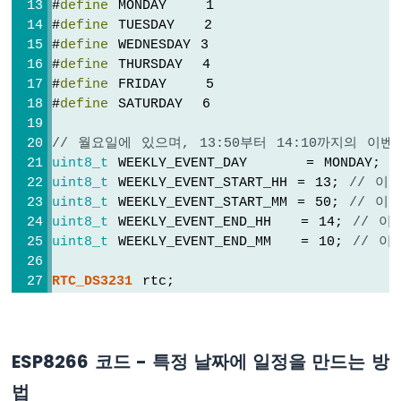
#
define
 MONDAY    1
서
}
LED
#
define
 TUESDAY   2
#
define
 WEDNESDAY 3
ESP8266
void
loop
 () {
-
#
define
 THURSDAY  4
DateTime
now
 = rtc.
now
();
광
#
define
 FRIDAY    5
if
 (
now
.
hour
()   >= DAILY_EVENT_START_H
센
#
define
 SATURDAY  6
now
.
minute
() >= DAILY_EVENT_START_M
서
now
.
hour
()   <  DAILY_EVENT_END_HH
릴
// 월요일에 있으며, 13:50부터 14:10까지의 이벤
now
.
minute
() <  DAILY_EVENT_END_MM)
레
uint8_t
 WEEKLY_EVENT_DAY      = MONDAY;
Serial
.
println
(
"It is on scheduled ti
이
uint8_t
 WEEKLY_EVENT_START_HH = 13; 
// 이
// TODO: write your code"
uint8_t
 WEEKLY_EVENT_START_MM = 50; 
// 이
ESP8266
  } 
else
 {
uint8_t
 WEEKLY_EVENT_END_HH   = 14; 
// 이
-
Serial
.
println
(
"It is NOT on schedule
uint8_t
 WEEKLY_EVENT_END_MM   = 10; 
// 이
초
  }
음
파
RTC_DS3231
 rtc;
  printTime(
now
);
센
}
서
char
 daysOfTheWeek[7][12] = {
ESP8266
"Sunday"
,
void
 printTime(
DateTime
 time) {
-
ESP8266 코드 - 특정 날짜에 일정을 만드는 방
"Monday"
,
Serial
.
print
(
"TIME: "
);
초
"Tuesday"
,
Serial
.
print
(time.
year
(), 
DEC
);
법
음
"Wednesday"
,