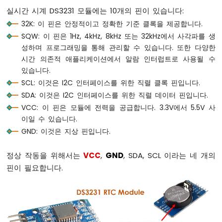
터
실시간 시계 DS3231 모듈에는 10개의 핀이 있습니다:
ESP8266
32K: 이 핀은 안정적이고 정확한 기준 클록을 제공합니다.
-
SQW: 이 핀은 1Hz, 4kHz, 8kHz 또는 32kHz에서 사각파를 생
LED
성하며 프로그래밍을 통해 관리할 수 있습니다. 또한 다양한
ESP8266
시간 의존적 애플리케이션에서 알람 인터럽트로 사용될 수
-
있습니다.
LED
SCL: 이것은 I2C 인터페이스를 위한 직렬 클록 핀입니다.
-
딜
SDA: 이것은 I2C 인터페이스를 위한 직렬 데이터 핀입니다.
레
VCC: 이 핀은 모듈에 전력을 공급합니다. 3.3V에서 5.5V 사
이
이일 수 있습니다.
없
GND: 이것은 지상 핀입니다.
이
깜
박
정상 작동을 위해서는
VCC
,
GND
, SDA, SCL 이라는 네 개의
임
핀이 필요합니다.
ESP8266
-
여
러
LED