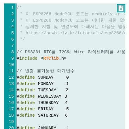
Serial
.
print
(
'/'
);
파
"Thursday"
,
Serial
.
print
(time.
month
(), 
DEC
);
센
/*

"Friday"
,
서
Serial
.
print
(
'/'
);
 * 이 ESP8266 NodeMCU 코드는 newbiely.k
"Saturday"
-
Serial
.
print
(time.
day
(), 
DEC
);
 * 이 ESP8266 NodeMCU 코드는 어떠한 제한
};
LED
Serial
.
print
(
" ("
);
 * 상세한 지침 및 연결도에 대해서는 다음을 방문
ESP8266
Serial
.
print
(daysOfTheWeek[time.
dayOfThe
 * https://newbiely.kr/tutorials/esp8266/e
void
setup
 () {
-
Serial
.
print
(
") "
);
 */
초
Serial
.
begin
(9600);
Serial
.
print
(time.
hour
(), 
DEC
);
음
Serial
.
print
(
':'
);
// DS3231 RTC를 I2C와 Wire 라이브러리를 
파
// RTC 모듈 설정
Serial
.
print
(time.
minute
(), 
DEC
);
#
include
 <
RTClib
.h>
센
if
 (! rtc.
begin
()) {
Serial
.
print
(
':'
);
서
Serial
.
println
(
"Couldn't find RTC"
);
Serial
.
println
(time.
second
(), 
DEC
);
// 변경 불가능한 매개변수
-
while
 (1);
}
#
define
 SUNDAY    0
릴
  }
레
#
define
 MONDAY    1
이
#
define
 TUESDAY   2
// 이 스케치가 컴파일된 PC의 날짜 & 시간으로 
ESP8266
#
define
 WEDNESDAY 3
  rtc.
adjust
(
DateTime
(
F
(__DATE__), 
F
(__TIM
-
#
define
 THURSDAY  4
초
#
define
 FRIDAY    5
// 명시적인 날짜 & 시간으로 RTC를 설정, 예:
음
#
define
 SATURDAY  6
파
// rtc.adjust(DateTime(2021, 1, 21, 3, 
센
}
#
define
 JANUARY   1