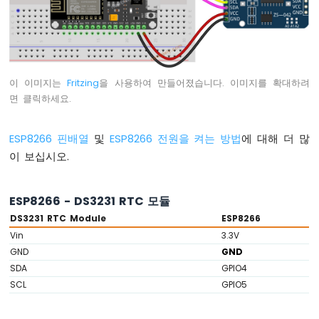
ESP8266
-
버
튼
ESP8266
이 이미지는
Fritzing
을 사용하여 만들어졌습니다. 이미지를 확대하려
-
면 클릭하세요.
버
튼
-
ESP8266 핀배열
및
ESP8266 전원을 켜는 방법
에 대해 더 많
디
이 보십시오.
바
운
스
ESP8266 - DS3231 RTC 모듈
ESP8266
DS3231 RTC Module
ESP8266
-
Vin
3.3V
버
GND
GND
튼
-
SDA
GPIO4
길
SCL
GPIO5
게
누