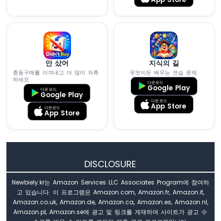
ESP8266
// 명시적인 날짜와 시간으로 RTC를 설정하려면,
-
모
// 2021년 1월 21일 새벽 3시를 설정하려면 
션
// rtc.adjust(DateTime(2021, 1, 21, 3, 
센
서
}
안 샀어
지식의 길
-
충동구매를 이겨내고 더 많이 저축
무엇이든 배우는 연습 문제.
LED
void
loop
 () {
하세요.
다운로드
ESP8266
Google Play
DateTime
now
 = rtc.
now
();
다운로드
Google Play
-
다운로드
모
App Store
다운로드
if
 (
now
.
secondstime
() >= EVENT_START.
sec
App Store
션
now
.
secondstime
() <  EVENT_END.
seco
센
Serial
.
println
(
"It is on scheduled ti
서
// TODO: write your code"
-
릴
  } 
else
 {
DISCLOSURE
레
Serial
.
println
(
"It is NOT on schedule
이
  }
Newbiely.kr는 Amazon Services LLC Associates Program에 참여하
ESP8266
고 있습니다. 이 프로그램은 Amazon.com, Amazon.fr, Amazon.it,
-
  printTime(
now
);
Amazon.co.uk, Amazon.de, Amazon.ca, Amazon.es, Amazon.nl,
모
}
Amazon.pl, Amazon.se에 광고 및 링크를 게재하여 사이트가 광고 수
션