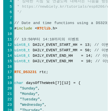
 * 상세한 지침 및 연결도에 대해서는 다음을 방문
-
 * https://newbiely.kr/tutorials/esp8266/e
DC
 */
모
터
// Date and time functions using a DS3231
ESP8266
-
#
include
 <
RTClib
.h>
DC
모
// 13:50부터 14:10까지의 이벤트
터
uint8_t
 DAILY_EVENT_START_HH = 13; 
// 이벤
리
uint8_t
 DAILY_EVENT_START_MM = 50; 
// 이벤
미
uint8_t
 DAILY_EVENT_END_HH   = 14; 
// 이
트
uint8_t
 DAILY_EVENT_END_MM   = 10; 
// 이
스
위
RTC_DS3231
 rtc;
치
ESP8266
char
 daysOfTheWeek[7][12] = {
-
"Sunday"
,
서
"Monday"
,
보
"Tuesday"
,
모
"Wednesday"
,
터
"Thursday"
,