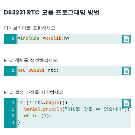
르
기
DS3231 RTC 모듈 프로그래밍 방법
짧
게
누
라이브러리를 포함하세요.
르
기
#
include
 <
RTClib
.h>

ESP8266
-
여
RTC 객체를 생성하십시오.
러
버
RTC_DS3231
 rtc;

튼
ESP8266
-
RTC 설정 과정을 시작하세요.
스
위
if
 (! rtc.
begin
()) {

치
Serial
.
println
(
"RTC를 찾을 수 없습니다"
);
ESP8266
while
 (1);
-
}
리
미