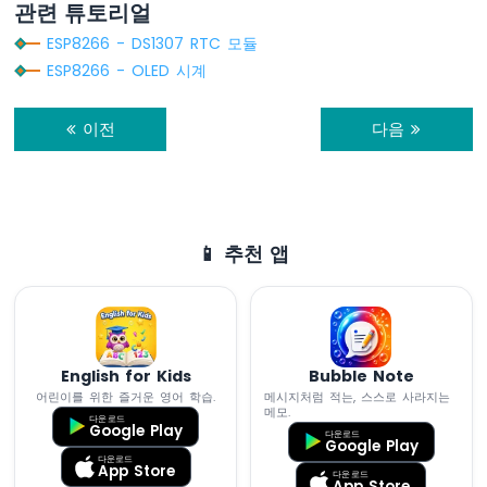
Serial
.
print
(
'/'
);
관련 튜토리얼
음
"Monday"
,
Serial
.
print
(time.
month
(), 
DEC
);
파
"Tuesday"
,
ESP8266 - DS1307 RTC 모듈
센
Serial
.
print
(
'/'
);
"Wednesday"
,
ESP8266 - OLED 시계
서
Serial
.
print
(time.
day
(), 
DEC
);
"Thursday"
,
-
Serial
.
print
(
" ("
);
"Friday"
,
LCD
Serial
.
print
(daysOfTheWeek[time.
dayOfThe
이전
다음
"Saturday"
ESP8266
Serial
.
print
(
") "
);
};
-
Serial
.
print
(time.
hour
(), 
DEC
);
초
Serial
.
print
(
':'
);
void
setup
 () {
음
Serial
.
print
(time.
minute
(), 
DEC
);
Serial
.
begin
(9600);
파
Serial
.
print
(
':'
);
📱 추천 앱
센
Serial
.
println
(time.
second
(), 
DEC
);
서
// RTC 모듈 설정
}
-
if
 (! rtc.
begin
()) {
OLED
Serial
.
println
(
"Couldn't find RTC"
);
Serial
.
flush
();
ESP8266
while
 (1);
English for Kids
Bubble Note
-
  }
어린이를 위한 즐거운 영어 학습.
메시지처럼 적는, 스스로 사라지는
모
메모.
다운로드
션
Google Play
다운로드
// 이 스케치가 컴파일된 PC의 날짜와 시간으로 
Google Play
센
다운로드
  rtc.
adjust
(
DateTime
(
F
(__DATE__), 
F
(__TIM
서
App Store
다운로드
App Store