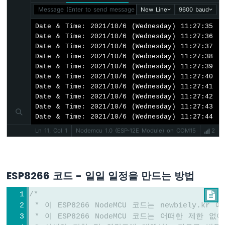
리
Message (Enter to send message to 'Nodemcu 1.0 (ESP-12E Mod
New Line
9600 baud
엔
코
Date & Time: 2021/10/6 (Wednesday) 11:27:35

더
Date & Time: 2021/10/6 (Wednesday) 11:27:36

Date & Time: 2021/10/6 (Wednesday) 11:27:37

ESP8266
Date & Time: 2021/10/6 (Wednesday) 11:27:38

-
Date & Time: 2021/10/6 (Wednesday) 11:27:39

피
Date & Time: 2021/10/6 (Wednesday) 11:27:40

에
Date & Time: 2021/10/6 (Wednesday) 11:27:41

조
Date & Time: 2021/10/6 (Wednesday) 11:27:42

부
Date & Time: 2021/10/6 (Wednesday) 11:27:43

저
Date & Time: 2021/10/6 (Wednesday) 11:27:44
ESP8266
Ln 11, Col 1
Nodemcu 1.0 (ESP-12E Module) on COM15
2
-
부
저
ESP8266 코드 - 일일 일정을 만드는 방법
ESP8266
-
/*

모
 * 이 ESP8266 NodeMCU 코드는 newbiely.k
터
 * 이 ESP8266 NodeMCU 코드는 어떠한 제한
ESP8266