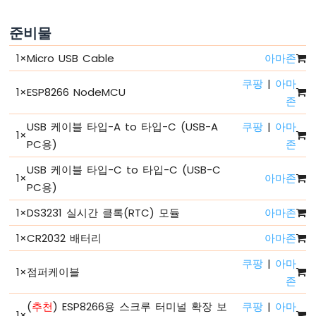
비
ESP8266
준비물
핀
배
1
×
Micro USB Cable
아마존
열
쿠팡
|
아마
ESP8266
1
×
ESP8266 NodeMCU
존
전
원
USB 케이블 타입-A to 타입-C (USB-A
쿠팡
|
아마
을
1
×
PC용)
존
켜
는
USB 케이블 타입-C to 타입-C (USB-C
방
1
×
아마존
PC용)
법
ESP8266
1
×
DS3231 실시간 클록(RTC) 모듈
아마존
-
안
1
×
CR2032 배터리
아마존
녕
하
쿠팡
|
아마
1
×
점퍼케이블
세
존
요
세
(
추천
) ESP8266용 스크루 터미널 확장 보
쿠팡
|
아마
1
×
계