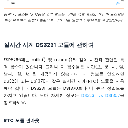
드
존
ESP8266
-
공개: 이 포스팅 에 제공된 일부 링크는 아마존 제휴 링크입니다. 이 포스팅은
코
쿠팡 파트너스 활동의 일환으로, 이에 따른 일정액의 수수료를 제공받습니다.
드
구
조
ESP8266
실시간 시계 DS3231 모듈에 관하여
-
시
ESP8266에는 millis() 및 micros()와 같이 시간과 관련된 특
리
얼
정 함수가 있습니다. 그러나 이 함수들은 시간(초, 분, 시, 일,
모
날짜, 월, 년)을 제공하지 않습니다. 이 정보를 얻으려면
니
DS3231 또는 DS1370과 같은 실시간 시계(RTC) 모듈을 사용
터
해야 합니다. DS3231 모듈은 DS1370보다 더 높은 정밀도를
ESP8266
-
가지고 있습니다. 보다 자세한 정보는
DS3231 vs DS1307
을
시
참조하세요.
리
얼
플
RTC 모듈 핀아웃
로