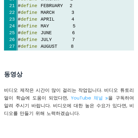
서
#
define
 FEBRUARY  2
-
void
loop
 () {
#
define
 MARCH     3
피
DateTime
now
 = rtc.
now
();
#
define
 APRIL     4
에
if
 (
now
.
dayOfTheWeek
() == WEEKLY_EVENT_
#
define
 MAY       5
조
now
.
hour
()         >= WEEKLY_EVENT
부
#
define
 JUNE      6
now
.
minute
()       >= WEEKLY_EVENT
저
#
define
 JULY      7
now
.
hour
()         <  WEEKLY_EVEN
ESP8266
#
define
 AUGUST    8
now
.
minute
()       <  WEEKLY_EVENT
-
#
define
 SEPTEMBER 9
Serial
.
println
(
"It is on scheduled ti
초
#
define
 OCTOBER   10
// TODO: write your code"
음
#
define
 NOVEMBER  11
파
  } 
else
 {
동영상
#
define
 DECEMBER  12
센
Serial
.
println
(
"It is NOT on schedule
서
  }
// 2021년 8월 15일 13:50부터 2021년 9월 29
비디오 제작은 시간이 많이 걸리는 작업입니다. 비디오 튜토리
-
DateTime
 EVENT_START(2021, AUGUST,  15, 13
서
얼이 학습에 도움이 되었다면,
YouTube 채널
을 구독하여
  printTime(
now
);
DateTime
 EVENT_END(2021, SEPTEMBER, 29, 14
보
알려 주시기 바랍니다. 비디오에 대한 높은 수요가 있다면, 비
}
모
디오를 만들기 위해 노력하겠습니다.
터
RTC_DS3231
 rtc;
void
 printTime(
DateTime
 time) {
ESP8266
Serial
.
print
(
"TIME: "
);
-
char
 daysOfTheWeek[7][12] = {
Serial
.
print
(time.
year
(), 
DEC
);
초
"Sunday"
,