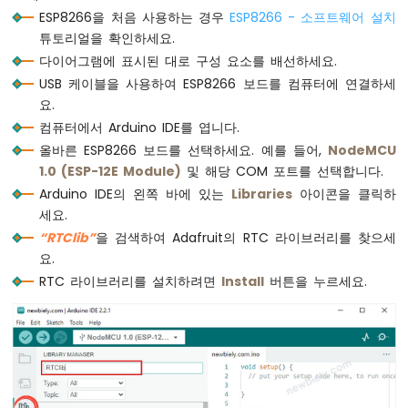
가
ESP8266을 처음 사용하는 경우
ESP8266 - 소프트웨어 설치
변
// 명시적인 날짜 및 시간으로 RTC를 수동으로 
튜토리얼을 확인하세요.
저
// 2021년 1월 21일 오전 3시를 설정하려면 
다이어그램에 표시된 대로 구성 요소를 배선하세요.
항
// rtc.adjust(DateTime(2021, 1, 21, 3, 
USB 케이블을 사용하여 ESP8266 보드를 컴퓨터에 연결하세
기
}
요.
LED
컴퓨터에서 Arduino IDE를 엽니다.
ESP8266
void
loop
 () {
-
올바른 ESP8266 보드를 선택하세요. 예를 들어,
NodeMCU
DateTime
now
 = rtc.
now
();
가
1.0 (ESP-12E Module)
및 해당 COM 포트를 선택합니다.
Serial
.
print
(
"Date & Time: "
);
변
Arduino IDE의 왼쪽 바에 있는
Libraries
아이콘을 클릭하
Serial
.
print
(
now
.
year
(), 
DEC
);
저
세요.
Serial
.
print
(
'/'
);
항
기
“RTClib”
을 검색하여 Adafruit의 RTC 라이브러리를 찾으세
Serial
.
print
(
now
.
month
(), 
DEC
);
릴
Serial
.
print
(
'/'
);
요.
레
Serial
.
print
(
now
.
day
(), 
DEC
);
RTC 라이브러리를 설치하려면
Install
버튼을 누르세요.
이
Serial
.
print
(
" ("
);
ESP8266
Serial
.
print
(daysOfTheWeek[now.
dayOfTheW
-
Serial
.
print
(
") "
);
가
Serial
.
print
(
now
.
hour
(), 
DEC
);
변
Serial
.
print
(
':'
);
저
Serial
.
print
(
now
.
minute
(), 
DEC
);
항