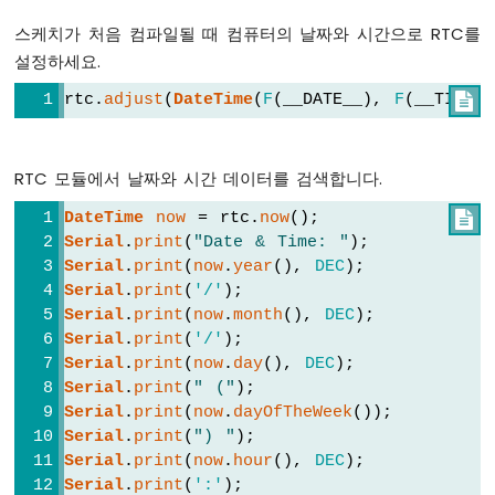
트
스케치가 처음 컴파일될 때 컴퓨터의 날짜와 시간으로 RTC를
스
위
설정하세요.
치
rtc.
adjust
(
DateTime
(
F
(__DATE__), 
F
(__TIME__

ESP8266
-
DIP
스
RTC 모듈에서 날짜와 시간 데이터를 검색합니다.
위
치
DateTime
now
 = rtc.
now
();

Serial
.
print
(
"Date & Time: "
);
ESP8266
-
Serial
.
print
(
now
.
year
(), 
DEC
);
버
Serial
.
print
(
'/'
);
튼
Serial
.
print
(
now
.
month
(), 
DEC
);
-
Serial
.
print
(
'/'
);
LED
Serial
.
print
(
now
.
day
(), 
DEC
);
ESP8266
Serial
.
print
(
" ("
);
-
Serial
.
print
(
now
.
dayOfTheWeek
());
버
Serial
.
print
(
") "
);
튼
Serial
.
print
(
now
.
hour
(), 
DEC
);
-
Serial
.
print
(
':'
);
릴