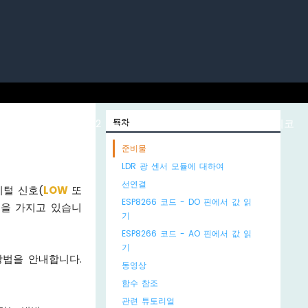
노 ESP32
ESP32 마이크로파이썬
목차
라즈베리 파이 피코
준비물
LDR 광 센서 모듈에 대하여
선연결
지털 신호(
LOW
또
ESP8266 코드 - DO 핀에서 값 읽
력을 가지고 있습니
기
ESP8266 코드 - AO 핀에서 값 읽
기
방법을 안내합니다.
동영상
함수 참조
관련 튜토리얼