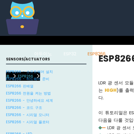
아두이노
ESP32
ESP8266
라즈베리
ESP826
SENSORS/ACTUATORS
ESP8266 - 소프트웨어 설치
홈
ESP8266
ESP8266 - 하드웨어 준비
LDR 광 센서 모
ESP8266 핀배열
는
HIGH
)를 출
ESP8266 전원을 켜는 방법
다.
ESP8266 - 안녕하세요 세계
ESP8266 - 코드 구조
이 튜토리얼은 E
ESP8266 - 시리얼 모니터
다음을 다룰 것입
ESP8266 - 시리얼 플로터
LDR 광 센서
ESP8266 - LED