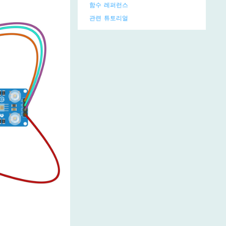
함수 레퍼런스
관련 튜토리얼