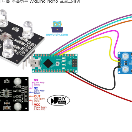
이터를 추출하는 Arduino Nano 프로그래밍