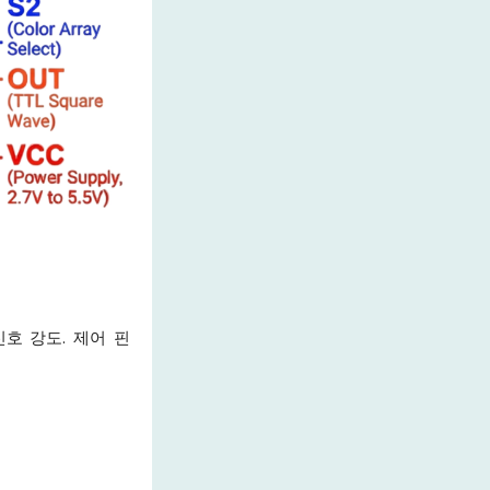
호 강도. 제어 핀