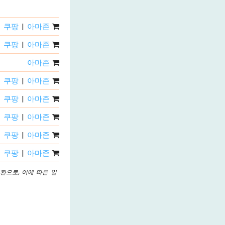
쿠팡
|
아마존
쿠팡
|
아마존
아마존
쿠팡
|
아마존
쿠팡
|
아마존
쿠팡
|
아마존
쿠팡
|
아마존
쿠팡
|
아마존
환으로, 이에 따른 일