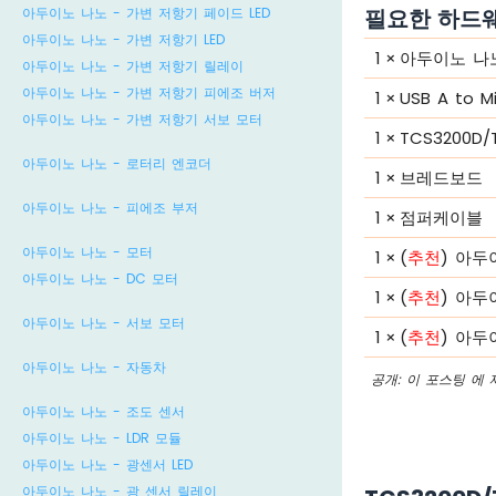
아두이노 나노 - 가변 저항기 페이드 LED
필요한 하드
아두이노 나노 - 가변 저항기 LED
1
×
아두이노 나
아두이노 나노 - 가변 저항기 릴레이
아두이노 나노 - 가변 저항기 피에조 버저
1
×
USB A to 
아두이노 나노 - 가변 저항기 서보 모터
1
×
TCS3200D/T
아두이노 나노 - 로터리 엔코더
1
×
브레드보드
아두이노 나노 - 피에조 부저
1
×
점퍼케이블
아두이노 나노 - 모터
1
×
(
추천
) 아두
아두이노 나노 - DC 모터
1
×
(
추천
) 아
아두이노 나노 - 서보 모터
1
×
(
추천
) 아두
아두이노 나노 - 자동차
공개: 이 포스팅 에
아두이노 나노 - 조도 센서
아두이노 나노 - LDR 모듈
아두이노 나노 - 광센서 LED
아두이노 나노 - 광 센서 릴레이