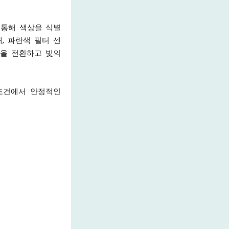
을 통해 색상을 식별
개, 파란색 필터 센
형을 전환하고 빛의
 조건에서 안정적인