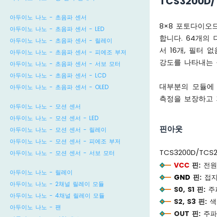
TCS3200D
아두이노 나노 - 초음파 센서
8×8 포토다이오드
아두이노 나노 - 초음파 센서 - LED
합니다. 64개의 
아두이노 나노 - 초음파 센서 - 릴레이
서 16개, 필터
아두이노 나노 - 초음파 센서 - 피에조 부저
강도를 나타내는 
아두이노 나노 - 초음파 센서 - 서보 모터
아두이노 나노 - 초음파 센서 - LCD
대부분의 모듈에 
아두이노 나노 - 초음파 센서 - OLED
측정을 보장하고 
아두이노 나노 - 모션 센서
아두이노 나노 - 모션 센서 - LED
핀아웃
아두이노 나노 - 모션 센서 - 릴레이
아두이노 나노 - 모션 센서 - 피에조 부저
TCS3200D/TC
아두이노 나노 - 모션 센서 - 서보 모터
VCC
핀:
전원 
아두이노 나노 - 릴레이
GND
핀:
접지 
아두이노 나노 - 2채널 릴레이 모듈
S0, S1 핀:
주
아두이노 나노 - 4채널 릴레이 모듈
S2, S3 핀:
색
아두이노 나노 - 팬
OUT 핀:
주파