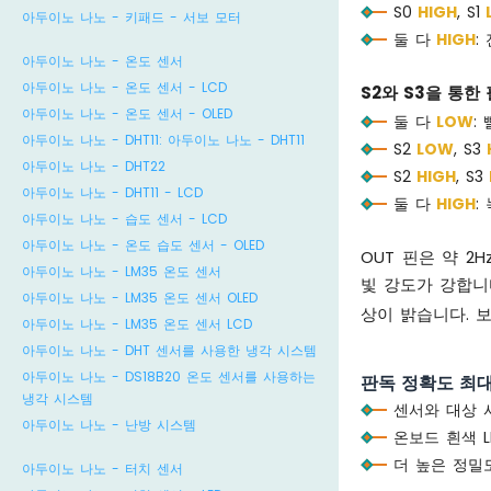
S0
HIGH
, S1
아두이노 나노 - 키패드 - 서보 모터
둘 다
HIGH
:
아두이노 나노 - 온도 센서
아두이노 나노 - 온도 센서 - LCD
S2와 S3을 통한 
아두이노 나노 - 온도 센서 - OLED
둘 다
LOW
:
아두이노 나노 - DHT11: 아두이노 나노 - DHT11
S2
LOW
, S3
아두이노 나노 - DHT22
S2
HIGH
, S3
아두이노 나노 - DHT11 - LCD
둘 다
HIGH
:
아두이노 나노 - 습도 센서 - LCD
아두이노 나노 - 온도 습도 센서 - OLED
OUT 핀은 약 2
아두이노 나노 - LM35 온도 센서
빛 강도가 강합니
아두이노 나노 - LM35 온도 센서 OLED
상이 밝습니다. 보
아두이노 나노 - LM35 온도 센서 LCD
아두이노 나노 - DHT 센서를 사용한 냉각 시스템
아두이노 나노 - DS18B20 온도 센서를 사용하는
판독 정확도 최
냉각 시스템
센서와 대상 
아두이노 나노 - 난방 시스템
온보드 흰색 
더 높은 정밀
아두이노 나노 - 터치 센서