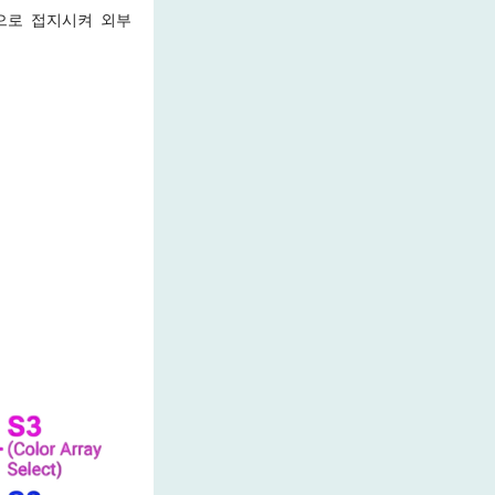
적으로 접지시켜 외부