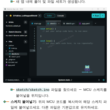
새 앱 내에 폴더 및 파일 세트가 생성됩니다.
Q
-
로
터
리
인
코
더
아
두
이
노
우
노
Q
-
피
파일을 찾으세요 — MCU 스케치를
sketch/sketch.ino
에
붙여넣을 위치입니다.
조
스케치 붙여넣기:
위의 MCU 코드를 복사하여 해당 스케치 파
버
일에 붙여넣으세요. 다른 파일은 기본값으로 유지하세요.
저