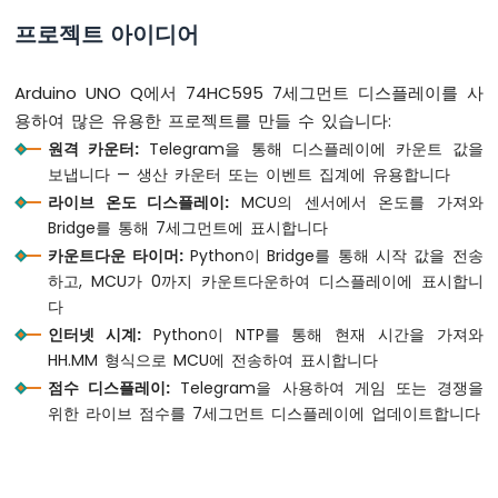
치)
프로젝트 아이디어
아
두
이
Arduino UNO Q에서 74HC595 7세그먼트 디스플레이를 사
노
용하여 많은 유용한 프로젝트를 만들 수 있습니다:
우
원격 카운터:
Telegram을 통해 디스플레이에 카운트 값을
노
보냅니다 — 생산 카운터 또는 이벤트 집계에 유용합니다
Q
-
라이브 온도 디스플레이:
MCU의 센서에서 온도를 가져와
원
Bridge를 통해 7세그먼트에 표시합니다
형
카운트다운 타이머:
Python이 Bridge를 통해 시작 값을 전송
동
하고, MCU가 0까지 카운트다운하여 디스플레이에 표시합니
그
다
란
인터넷 시계:
Python이 NTP를 통해 현재 시간을 가져와
TFT
LCD
HH.MM 형식으로 MCU에 전송하여 표시합니다
디
점수 디스플레이:
Telegram을 사용하여 게임 또는 경쟁을
스
위한 라이브 점수를 7세그먼트 디스플레이에 업데이트합니다
플
레
이