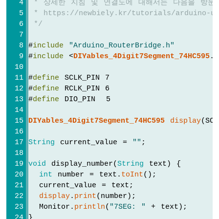
이
 * 상세한 지침 및 연결도에 대해서는 다음을 방문
아
 * https://newbiely.kr/tutorials/arduino-un
두
 */
이
노
#
include
"Arduino_RouterBridge.h"
우
#
include
 <
DIYables_4Digit7Segment_74HC595
.h
노
Q
#
define
 SCLK_PIN 7
-
#
define
 RCLK_PIN 6
초
#
define
 DIO_PIN  5
음
파
센
DIYables_4Digit7Segment_74HC595
display
(SCL
서
와
String
 current_value = 
""
;
OLED
디
void
 display_number(
String
 text) {
스
int
 number = text.
toInt
();
플
  current_value = text;
레
display
.
print
(number);
이
  Monitor.
println
(
"7SEG: "
 + text);
}
아