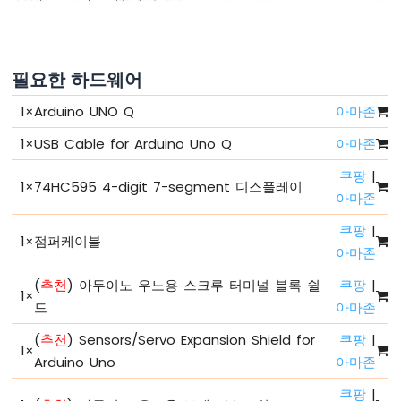
이
노
우
노
필요한 하드웨어
Q
-
1
×
Arduino UNO Q
아마존
다
중
1
×
USB Cable for Arduino Uno Q
아마존
LED
깜
쿠팡
|
1
×
74HC595 4-digit 7-segment 디스플레이
박
아마존
이
기
쿠팡
|
1
×
점퍼케이블
아
아마존
두
이
(
추천
) 아두이노 우노용 스크루 터미널 블록 쉴
쿠팡
|
1
×
노
드
아마존
우
노
(
추천
) Sensors/Servo Expansion Shield for
쿠팡
|
1
×
Q
Arduino Uno
아마존
-
LED
쿠팡
|