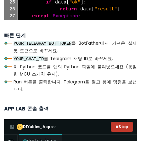
if
 data[
"ok"
]:
스
틱
return
 data[
"result"
]
except
Exception
:
아
pass
두
return
 []
이
빠른 단계
노
을 BotFather에서 가져온 실제
YOUR_TELEGRAM_BOT_TOKEN
우
봇 토큰으로 바꾸세요.
def
 send_message(text):
노
    url = f
"https://api.telegram.org/bot{
를 Telegram 채팅 ID로 바꾸세요.
YOUR_CHAT_ID
Q
    requests.post(url, data={
"chat_id"
: CH
-
이 Python 코드를 앱의 Python 파일에 붙여넣으세요 (동일
토
한 MCU 스케치 유지).
양
Run 버튼을 클릭합니다. Telegram을 열고 봇에 명령을 보냅
습
def
 loop():
니다.
도
global
 last_update_id
센
    updates = get_updates()
서
for
 update 
in
 updates:
APP LAB 콘솔 출력
        last_update_id = update[
"update_i
아
        message = update.get(
"message"
, 
두
        text = message.get(
DIYables_Apps
"text"
, 
Stop
""
)
이
노
if
 text.startswith(
"/number "
):
우
sketch.ino