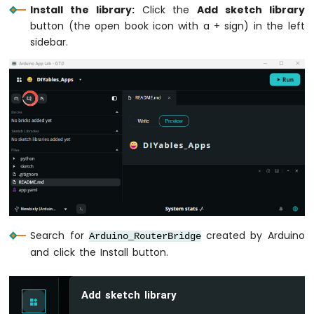
Install the library:
Click the
Add sketch library
아
두
button (the open book icon with a + sign) in the left
이
sidebar.
노
우
노
Q
-
12V
능
동
부
저
아
두
Search for
created by Arduino
이
Arduino_RouterBridge
노
and click the Install button.
우
노
Q
Add sketch library
My Apps
/
DIYables Apps
Run
-