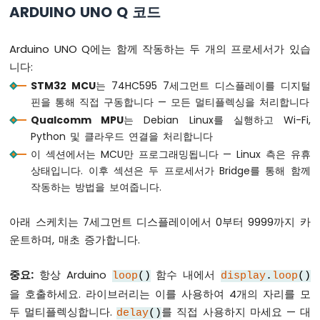
ARDUINO UNO Q 코드
아
두
이
Arduino UNO Q에는 함께 작동하는 두 개의 프로세서가 있습
노
니다:
우
STM32 MCU
는 74HC595 7세그먼트 디스플레이를 디지털
노
Q
핀을 통해 직접 구동합니다 — 모든 멀티플렉싱을 처리합니다
-
Qualcomm MPU
는 Debian Linux를 실행하고 Wi-Fi,
DIP
Python 및 클라우드 연결을 처리합니다
스
이 섹션에서는 MCU만 프로그래밍됩니다 — Linux 측은 유휴
위
상태입니다. 이후 섹션은 두 프로세서가 Bridge를 통해 함께
치
작동하는 방법을 보여줍니다.
아
두
이
아래 스케치는 7세그먼트 디스플레이에서 0부터 9999까지 카
노
운트하며, 매초 증가합니다.
우
노
중요:
항상 Arduino
함수 내에서
Q
loop
()
display
.
loop
()
-
을 호출하세요. 라이브러리는 이를 사용하여 4개의 자리를 모
버
두 멀티플렉싱합니다.
를 직접 사용하지 마세요 — 대
delay
()
튼