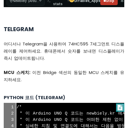
Newbiely (Ardu...
DIYables_Apps
Stop
stats
아
두
이
TELEGRAM
노
우
노
어디서나 Telegram을 사용하여 74HC595 7세그먼트 디스플
Q
레이를 제어하세요. 휴대폰에서 숫자를 보내면 디스플레이가
-
액
즉시 업데이트됩니다.
추
에
MCU 스케치:
이전 Bridge 섹션의 동일한 MCU 스케치를 유
이
지하세요.
터
아
두
PYTHON 코드 (TELEGRAM)
이
노
/*

우
 * 이 Arduino UNO Q 코드는 newbiely.kr
노
 * 이 Arduino UNO Q 코드는 어떠한 제한 없
Q
 * 상세한 지침 및 연결도에 대해서는 다음을 방문
-