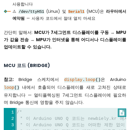
제
사용합니다
어
⚠️
(Linux) 및
(MCU)은
라우터에서
/dev/ttyHS1
Serial1
하
예약됨
— 사용자 코드에서 절대 열지 마세요
기
아
간단히 말해서:
MCU가 7세그먼트 디스플레이를 구동 → MPU
두
이
가 값을 전송 → MPU가 인터넷을 통해 어디서나 디스플레이를
노
업데이트할 수 있습니다.
우
노
Q
MCU 코드 (BRIDGE)
-
초
음
참고:
Bridge 스케치에서
은 Arduino
display
.
loop
()
파
내에서 호출되어 디스플레이를 새로 고쳐진 상태로
loop
()
센
유지합니다 — 멀티플렉싱된 7세그먼트 디스플레이에 필요하
서
며 Bridge 통신에 영향을 주지 않습니다.
LCD
디
/*

스
 * 이 Arduino UNO Q 코드는 newbiely.kr
플
레
 * 이 Arduino UNO Q 코드는 어떠한 제한 없