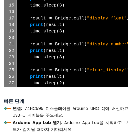
void
setup
() {
서
    time.sleep(3)
Bridge
.
begin
();
로
LED
  Monitor.
begin
(9600);
    result = Bridge.call(
"display_float"
,
제
print
(result)
어
display
.
begin
();
    time.sleep(3)
하
display
.
print
(0);
기
    result = Bridge.call(
"display_number"
아
Bridge
.provide_safe(
"display_number"
, di
print
(result)
두
Bridge
.provide_safe(
"display_float"
, dis
    time.sleep(3)
이
Bridge
.provide_safe(
"clear_display"
, cle
노
Bridge
.provide(
"get_status"
, get_status)
    result = Bridge.call(
"clear_display"
)
우
}
노
print
(result)
Q
    time.sleep(2)
void
loop
() {
-
모
display
.
loop
(); 
// Keep refreshing the 
    result = Bridge.call(
"get_status"
)
션
빠른 단계
}
print
(result)
센
연결:
74HC595 디스플레이를 Arduino UNO Q에 배선하고
    time.sleep(2)
서
USB-C 케이블을 꽂으세요.
가
Arduino App Lab 열기:
Arduino App Lab을 시작하고 보
릴
App.run(user_loop=loop)
드가 감지될 때까지 기다리세요.
레