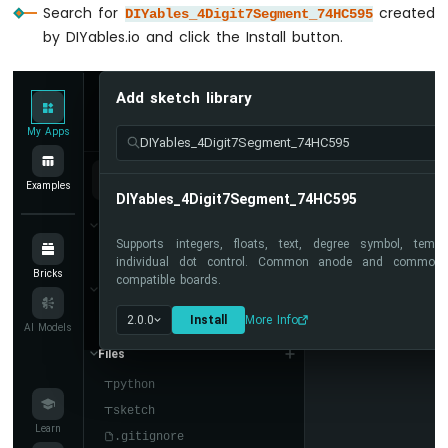
Search for
created
DIYables_4Digit7Segment_74HC595
우
by DIYables.io and click the Install button.
노
Q
-
Add sketch library
조
My Apps
/
DIYables Apps
Run
명
My Apps
센
DIYables_4Digit7Segment_74HC595
서
sketch.ino
아
Examples
DIYables_4Digit7Segment_74HC595
두
이
Bricks
노
Supports integers, floats, text, degree symbol, temper
No bricks added...
individual dot control. Common anode and common c
우
Bricks
compatible boards.
노
Sketch Libraries
Q
No sketch libra...
2.0.0
Install
More Info
-
AI Models
LDR
Files
모
듈
python
아
sketch
두
Learn
.gitignore
이