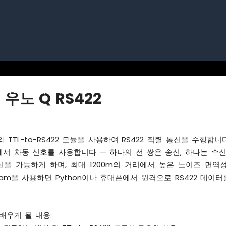
 파이
아두이노 우노 R4
아두이노 나노
아두이노 나
우노 Q RS422
 Q와 TTL-to-RS422 모듈을 사용하여 RS422 직렬 통신을 수행합니다
에서 차동 신호를 사용합니다 — 하나의 선 쌍은 송신, 하나는 수
신을 가능하게 하며, 최대 1200m의 거리에서 높은 노이즈 면역
legram을 사용하면 Python이나 휴대폰에서 원격으로 RS422 데이
배우게 될 내용: