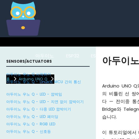
아두이노
ESP32
ESP8266
라즈베리
아두이노 
SENSORS/ACTUATORS
아두이노 우노 Q 시작하기
홈
Arduino UNO Q
아두이노 우노 Q - Linux와 MCU 간의 통신
Arduino UNO
의 비틀린 선 쌍
아두이노 우노 Q - LED - 깜박임
다 — 전이중 통
아두이노 우노 Q - LED - 지연 없이 깜박이기
Bridge와 Te
아두이노 우노 Q - 다중 LED 깜박이기
습니다.
아두이노 우노 Q - LED 페이딩
아두이노 우노 Q - RGB LED
아두이노 우노 Q - 신호등
이 튜토리얼에서 