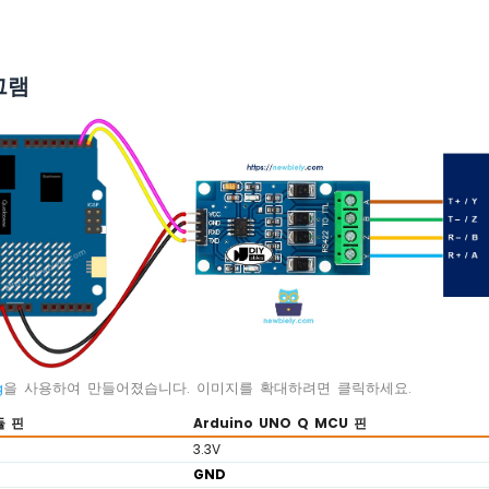
그램
g
을 사용하여 만들어졌습니다. 이미지를 확대하려면 클릭하세요.
듈 핀
Arduino UNO Q MCU 핀
3.3V
GND