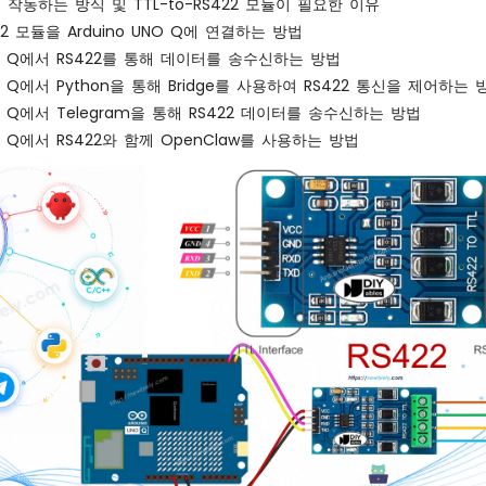
이 작동하는 방식 및 TTL-to-RS422 모듈이 필요한 이유
422 모듈을 Arduino UNO Q에 연결하는 방법
UNO Q에서 RS422를 통해 데이터를 송수신하는 방법
NO Q에서 Python을 통해 Bridge를 사용하여 RS422 통신을 제어하는 
UNO Q에서 Telegram을 통해 RS422 데이터를 송수신하는 방법
NO Q에서 RS422와 함께 OpenClaw를 사용하는 방법