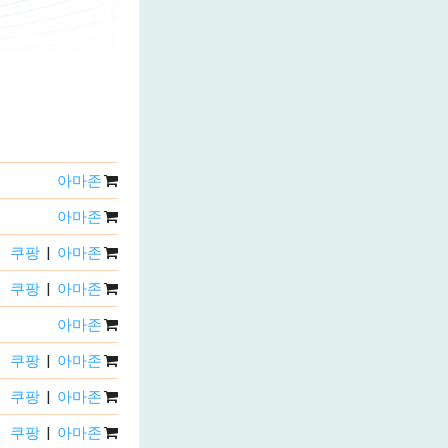
아마존
아마존
쿠팡
|
아마존
쿠팡
|
아마존
아마존
쿠팡
|
아마존
쿠팡
|
아마존
쿠팡
|
아마존