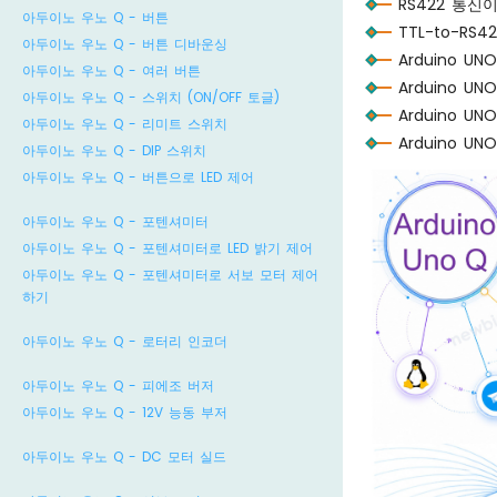
RS422 통신
아두이노 우노 Q - 버튼
TTL-to-RS
아두이노 우노 Q - 버튼 디바운싱
Arduino 
아두이노 우노 Q - 여러 버튼
Arduino U
아두이노 우노 Q - 스위치 (ON/OFF 토글)
Arduino 
아두이노 우노 Q - 리미트 스위치
Arduino U
아두이노 우노 Q - DIP 스위치
아두이노 우노 Q - 버튼으로 LED 제어
아두이노 우노 Q - 포텐셔미터
아두이노 우노 Q - 포텐셔미터로 LED 밝기 제어
아두이노 우노 Q - 포텐셔미터로 서보 모터 제어
하기
아두이노 우노 Q - 로터리 인코더
아두이노 우노 Q - 피에조 버저
아두이노 우노 Q - 12V 능동 부저
아두이노 우노 Q - DC 모터 실드