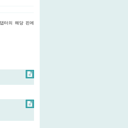
2 어댑터의 해당 핀에

