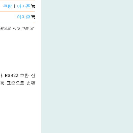
쿠팡
|
아마존
아마존
환으로, 이에 따른 일
. RS422 호환 산
 차동 표준으로 변환