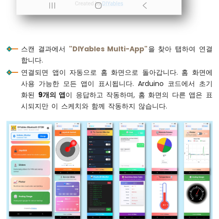
두
// Register all apps with the server
이
  bluetoothServer.
addApp
(&bluetoothMonitor
노
  bluetoothServer.
addApp
(&bluetoothChat);
우
  bluetoothServer.
addApp
(&bluetoothSlider)
노
스캔 결과에서
"DIYables Multi-App"
을 찾아 탭하여 연결
R4
  bluetoothServer.
addApp
(&bluetoothJoystic
합니다.
-
  bluetoothServer.
addApp
(&bluetoothTempera
연결되면 앱이 자동으로 홈 화면으로 돌아갑니다. 홈 화면에
로
  bluetoothServer.
addApp
(&bluetoothPlotter
사용 가능한 모든 앱이 표시됩니다. Arduino 코드에서 초기
터
  bluetoothServer.
addApp
(&bluetoothTable);
리
화된
9개의 앱
이 응답하고 작동하며, 홈 화면의 다른 앱은 표
  bluetoothServer.
addApp
(&bluetoothGauge);
인
시되지만 이 스케치와 함께 작동하지 않습니다.
  bluetoothServer.
addApp
(&bluetoothRotator
코
더
Serial
.
print
(
"Registered apps: "
);
Serial
.
println
(bluetoothServer.
getAppCou
아
두
이
// Configure Plotter
노
  bluetoothPlotter.
setPlotTitle
(
"Sensor Da
우
  bluetoothPlotter.
setAxisLabels
(
"Time"
, 
"
노
  bluetoothPlotter.
setYAxisRange
(-1.5, 1.5
R4
  bluetoothPlotter.
setMaxSamples
(100);
-
  bluetoothPlotter.
setLegendLabels
(
"Sine"
,