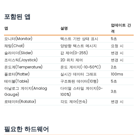
두
이
노
포함된 앱
우
업데이트 간
노
앱
설명
격
R4
-
모니터(Monitor)
텍스트 기반 상태 표시
5초
LED
채팅(Chat)
양방향 텍스트 메시지
요청 시
-
슬라이더(Slider)
값 제어(0-255)
변경 시
점
조이스틱(Joystick)
2D 위치 제어
변경 시
멸
온도계(Temperature)
온도 게이지(-10~50°C)
2초
아
플로터(Plotter)
실시간 데이터 그래프
100ms
두
테이블(Table)
구조화된 데이터(10행)
5초
이
아날로그 게이지(Analog
다이얼 스타일 게이지(0-
노
3초
Gauge)
100%)
우
노
로테이터(Rotator)
각도 제어(연속)
변경 시
R4
-
LED
-
필요한 하드웨어
지
연