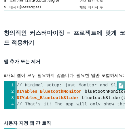
8
로테이터 각도(Rotator Angle)
현재 회전 각도
모
9
메시지(Messages)
채팅 메시지 수
// ---- Gauge callbacks ----
터
  bluetoothGauge.
onValueRequest
([]() {
를
    bluetoothGauge.
send
(currentGaugeValue)
작
동
  });
창의적인 커스터마이징 - 프로젝트에 맞게 코
시
킵
드 적용하기
// ---- Rotator callbacks ----
니
  bluetoothRotator.
onRotatorAngle
([](
float
다
    currentRotatorAngle = angle;
앱 추가 또는 제거
Serial
.
print
(
"Rotator: "
); 
Serial
.
pri
아
    bluetoothTable.
sendValueUpdate
(
"Rotato
두
  });
이
9개의 앱이 모두 필요하지 않습니다. 필요한 앱만 포함하세요:
}
노
// Minimal setup: just Monitor and Slider

우
DIYables_BluetoothMonitor
 bluetoothMonitor(
노
void
 updateAllTableValues() {
R4
DIYables_BluetoothSlider
 bluetoothSlider(b
  bluetoothTable.
sendValueUpdate
(
"Status"
,
-
// That's it! The app will only show thes
초
unsigned
long
 uptime = 
millis
() / 1000;
음
String
 uptimeStr;
파
사용자 지정 앱 간 로직
if
 (uptime >= 60) {
센