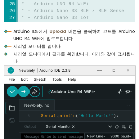
스
 * - Arduino UNO R4 WiFi
위
 * - Arduino Nano 33 BLE / BLE Sense
치
 * - Arduino Nano 33 IoT
아
 * - Arduino MKR WiFi 1010
두
Arduino IDE에서
Upload
버튼을 클릭하여 코드를 Arduino
 * - Arduino Nano RP2040 Connect
이
UNO R4 WiFi에 업로드합니다.
 * - Any board supporting the ArduinoBLE 
노
 * 
시리얼 모니터를 엽니다.
우
 * Setup:
노
시리얼 모니터에서 결과를 확인합니다. 아래와 같이 표시됩니
 * 1. Upload the sketch to your Arduino
R4
다:
 * 2. Open Serial Monitor (9600 baud)
-
Newbiely | Arduino IDE 2.3.8
∞
──
☐
✕
버
 * 3. Open DIYables Bluetooth App on your
튼
 * 4. Connect to "DIYables Multi-App"
File
Edit
Sketch
Tools
Help
-
 * 5. Navigate to different screens to te
LED
Arduino Uno R4 WiFi
 * 
아
 * Tutorial: https://diyables.io/bluetooth
두
···
Newbiely.ino
 * Author: DIYables
이
 */
Serial
.
println
(
"Hello World!"
);
8
노
우
Output
Serial Monitor
#
include
 <
DIYables_BluetoothServer
.h>
노
#
include
 <
DIYables_BluetoothMonitor
.h>
R4
Message (Enter to send message to 'Arduino Uno R4 WiFi' on 
New Line
9600 baud