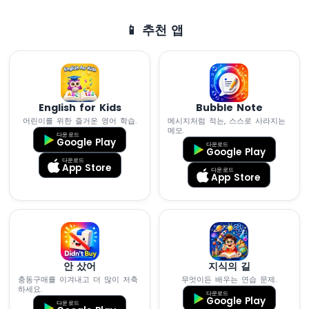
R4
-
📱 추천 앱
모
션
센
서
-
English for Kids
Bubble Note
릴
레
어린이를 위한 즐거운 영어 학습.
메시지처럼 적는, 스스로 사라지는
메모.
이
다운로드
Google Play
다운로드
아
Google Play
다운로드
두
App Store
다운로드
App Store
이
노
우
노
R4
-
모
안 샀어
지식의 길
션
충동구매를 이겨내고 더 많이 저축
무엇이든 배우는 연습 문제.
센
하세요.
다운로드
Google Play
서
다운로드