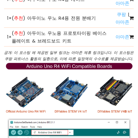
아마존
이
노
쿠팡
|
1
×
(
추천
) 아두이노 우노 R4용 전원 분배기
우
아마존
노
R4
(
추천
) 아두이노 우노용 프로토타이핑 베이스
1
×
아마존
-
플레이트 & 브레드보드 키트
LED
점
공개: 이 포스팅 에 제공된 일부 링크는 아마존 제휴 링크입니다. 이 포스팅은
점
쿠팡 파트너스 활동의 일환으로, 이에 따른 일정액의 수수료를 제공받습니다.
밝
아
지
기/
어
두
워
지
기
아
두
이
노