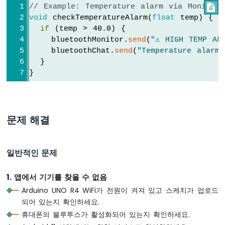
    uptimeStr = 
String
(uptime / 60) + 
"m
서
// Example: Temperature alarm via Monitor

  } 
else
 {
아
void
 checkTemperatureAlarm(
float
 temp) {
    uptimeStr = 
String
(uptime) + 
"s"
;
두
if
 (temp > 40.0) {
  }
이
    bluetoothMonitor.
send
(
"⚠️ HIGH TEMP AL
  bluetoothTable.
sendValueUpdate
(
"Uptime"
,
노
    bluetoothChat.
send
(
"Temperature alarm 
우
  }
노
  bluetoothTable.
sendValueUpdate
(
"Slider 1
}
R4
  bluetoothTable.
sendValueUpdate
(
"Slider 2
-
  bluetoothTable.
sendValueUpdate
(
"Joystick
초
  bluetoothTable.
sendValueUpdate
(
"Joystick
음
  bluetoothTable.
sendValueUpdate
(
"Temperat
문제 해결
파
  bluetoothTable.
sendValueUpdate
(
"Gauge Va
센
  bluetoothTable.
sendValueUpdate
(
"Rotator 
서
  bluetoothTable.
sendValueUpdate
(
"Messages
-
일반적인 문제
}
LED
아
1. 앱에서 기기를 찾을 수 없음
void
loop
() {
두
Arduino UNO R4 WiFi가 전원이 켜져 있고 스케치가 업로드
  bluetoothServer.
loop
();
이
노
되어 있는지 확인하세요.
우
if
 (!bluetooth.
isConnected
()) {
휴대폰의 블루투스가 활성화되어 있는지 확인하세요.
노
delay
(10);