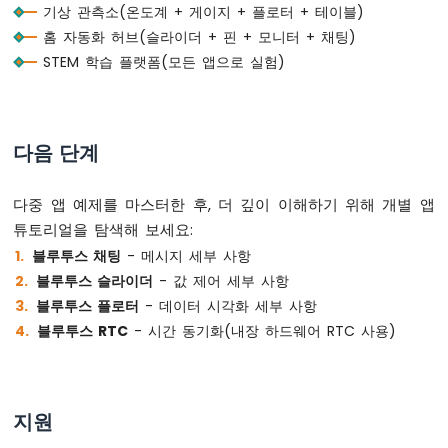
      uptimeStr = 
String
(uptime / 60) + 
서
기상 관측소(온도계 + 게이지 + 플로터 + 테이블)
보
    } 
else
 {
홈 자동화 허브(슬라이더 + 핀 + 모니터 + 채팅)
모
      uptimeStr = 
String
(uptime) + 
"s"
;
STEM 학습 플랫폼(모든 앱으로 실험)
터
    }
아
    bluetoothTable.
sendValueUpdate
(
"Uptime
두
    bluetoothTable.
sendValueUpdate
(
"Messag
이
  }
노
다음 단계
우
// ---- Gauge: simulate sensor every 3 
노
if
 (
millis
() - lastGaugeUpdate >= 3000)
다중 앱 예제를 마스터한 후, 더 깊이 이해하기 위해 개별 앱
R4
    lastGaugeUpdate = 
millis
();
-
튜토리얼을 탐색해 보세요:
float
 sensorValue = 50.0 + 30.0 * 
si
초
블루투스 채팅
- 메시지 세부 사항
    currentGaugeValue = sensorValue;
음
블루투스 슬라이더
- 값 제어 세부 사항
파
    bluetoothGauge.
send
(currentGaugeValue)
블루투스 플로터
- 데이터 시각화 세부 사항
센
    bluetoothTable.
sendValueUpdate
(
"Gauge 
서
블루투스 RTC
- 시간 동기화(내장 하드웨어 RTC 사용)
  }
-
LCD
delay
(10);
아
}
두
지원
이