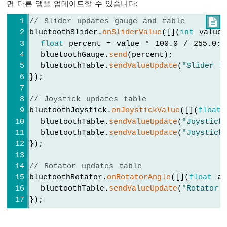
면 다른 앱을 업데이트할 수 있습니다:
두
이
if
 (message.
equalsIgnoreCase
(
"ping"
)) 
// Slider updates gauge and table

노
      bluetoothChat.
send
(
"pong!"
);
bluetoothSlider.
onSliderValue
([](
int
 value
우
    } 
else
if
 (message.
equalsIgnoreCase
(
"
float
 percent = value * 100.0 / 255.0;
노
      bluetoothChat.
send
(
"Uptime: "
 + 
Str
  bluetoothGauge.
send
(percent);
R4
    }
  bluetoothTable.
sendValueUpdate
(
"Slider 1
-
  });
LDR
});
모
// ---- Slider callbacks ----
듈
// Joystick updates table
  bluetoothSlider.
onSliderValue
([](
int
 sli
아
bluetoothJoystick.
onJoystickValue
([](
float
 
    currentSlider1 = slider1;
두
  bluetoothTable.
sendValueUpdate
(
"Joystick
이
    currentSlider2 = slider2;
  bluetoothTable.
sendValueUpdate
(
"Joystick
노
Serial
.
print
(
"Slider 1: "
); 
Serial
.
pr
});
우
Serial
.
print
(
", Slider 2: "
); 
Serial
.
노
// Rotator updates table
R4
// Update gauge based on slider 1
bluetoothRotator.
onRotatorAngle
([](
float
 an
-
    currentGaugeValue = 
map
(slider1, 0, 2
  bluetoothTable.
sendValueUpdate
(
"Rotator 
조
    bluetoothGauge.
send
(currentGaugeValue)
});
도
센
// Update table
서