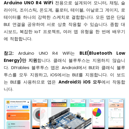
Arduino UNO R4 WiFi
전용으로 설계되어 모니터, 채팅, 슬
두
라이더, 조이스틱, 온도계, 플로터, 테이블, 아날로그 게이지, 로
이
노
테이터를 하나의 강력한 스케치로 결합합니다. 모든 앱은 단일
우
BLE 연결을 공유하며 서로 상호 작용할 수 있습니다. 종합 대
노
시보드, 복잡한 IoT 프로젝트, 여러 앱 유형을 한 번에 배우기
R4
에 적합합니다.
전
원
공
참고:
Arduino UNO R4 WiFi는
BLE(Bluetooth Low
급
Energy)만 지원
합니다. 클래식 블루투스는 지원하지 않습니
방
다. DIYables 블루투스 앱은 Android에서 BLE와 클래식 블루
법
투스를 모두 지원하고, iOS에서는 BLE를 지원합니다. 이 보드
아
두
는 BLE를 사용하므로 앱은
Android와 iOS 모두
에서 작동합
이
니다.
노
우
노
R4
펌
웨
어