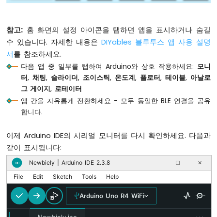
피
에
// Configure Table rows
조
참고:
홈 화면의 설정 아이콘을 탭하면 앱을 표시하거나 숨길
  bluetoothTable.
addRow
(
"Status"
);
버
  bluetoothTable.
addRow
(
"Uptime"
);
저
수 있습니다. 자세한 내용은
DIYables 블루투스 앱 사용 설명
  bluetoothTable.
addRow
(
"Slider 1"
);
아
서
를 참조하세요.
  bluetoothTable.
addRow
(
"Slider 2"
);
두
다음 앱 중 일부를 탭하여 Arduino와 상호 작용하세요:
모니
이
  bluetoothTable.
addRow
(
"Joystick X"
);
터
,
채팅
,
슬라이더
,
조이스틱
,
온도계
,
플로터
,
테이블
,
아날로
노
  bluetoothTable.
addRow
(
"Joystick Y"
);
그 게이지
,
로테이터
우
  bluetoothTable.
addRow
(
"Temperature"
);
앱 간을 자유롭게 전환하세요 - 모두 동일한 BLE 연결을 공유
노
  bluetoothTable.
addRow
(
"Gauge Value"
);
R4
합니다.
  bluetoothTable.
addRow
(
"Rotator Angle"
);
-
  bluetoothTable.
addRow
(
"Messages"
);
부
이제 Arduino IDE의 시리얼 모니터를 다시 확인하세요. 다음과
저
같이 표시됩니다:
// Set up all callbacks
  setupCallbacks();
아
Newbiely | Arduino IDE 2.3.8
∞
──
☐
✕
두
File
Edit
Sketch
Tools
Help
이
Serial
.
println
(
"Waiting for Bluetooth co
노
}
Arduino Uno R4 WiFi
우
노
void
 setupCallbacks() {
···
R4