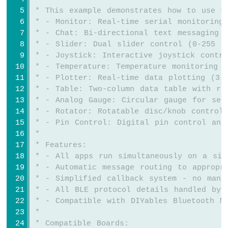
두
 * This example demonstrates how to use m
이
 * - Monitor: Real-time serial monitoring
노
 * - Chat: Bi-directional text messaging
우
 * - Slider: Dual slider control (0-255 r
노
 * - Joystick: Interactive joystick contr
R4
 * - Temperature: Temperature monitoring a
-
리
 * - Plotter: Real-time data plotting (3 
미
 * - Table: Two-column data table with re
트
 * - Analog Gauge: Circular gauge for sen
스
 * - Rotator: Rotatable disc/knob control
위
 * - Pin Control: Digital pin control and
치
 * 
아
 * Features:
두
 * - All apps run simultaneously on a sin
이
 * - Automatic message routing to appropr
노
 * - Simplified callback system - no manu
우
 * - All BLE protocol details handled by 
노
 * - Compatible with DIYables Bluetooth M
R4
-
 * 
DIP
 * Compatible Boards: