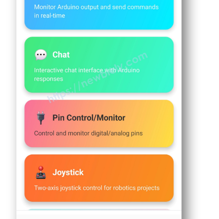
// Timing variables
노
unsigned
long
 lastMonitorUpdate = 0;
우
unsigned
long
 lastTempUpdate = 0;
노
unsigned
long
 lastPlotUpdate = 0;
R4
unsigned
long
 lastTableUpdate = 0;
-
세
unsigned
long
 lastGaugeUpdate = 0;
르
float
 plotPhase = 0;
보
모
void
setup
() {
터
Serial
.
begin
(9600);
가
delay
(1000);
가
변
Serial
.
println
(
"DIYables Bluetooth - Mul
저
항
// Initialize built-in LED
기
로
pinMode
(
LED_BUILTIN
, 
OUTPUT
);
제
digitalWrite
(
LED_BUILTIN
, 
LOW
);
어
됨
// Initialize Bluetooth server
  bluetoothServer.
begin
();
아