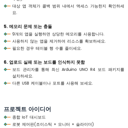
센
    bluetoothTable.
sendValueUpdate
(
"Temper
대상 앱 객체가 콜백 범위 내에서 액세스 가능한지 확인하세
서
  }
요.
-
피
// ---- Plotter: update every 100ms ---
에
5. 메모리 문제 또는 충돌
if
 (
millis
() - lastPlotUpdate >= 100) {
조
9개의 앱을 실행하면 상당한 메모리를 사용합니다.
    lastPlotUpdate = 
millis
();
버
사용하지 않는 앱을 제거하여 리소스를 확보하세요.
float
 sine = 
sin
(plotPhase);
저
float
 cosine = 
cos
(plotPhase);
필요한 경우 테이블 행 수를 줄이세요.
아
float
 noise = 
random
(-50, 51) / 100.0
두
    bluetoothPlotter.
send
(sine, cosine, no
이
6. 업로드 실패 또는 보드를 인식하지 못함
    plotPhase += 0.1;
노
보드 관리자를 통해 최신 Arduino UNO R4 보드 패키지를
우
if
 (plotPhase > 2 * 
PI
) plotPhase = 
설치하세요.
노
  }
다른 USB 케이블이나 포트를 사용해 보세요.
R4
-
// ---- Table: update uptime every 5 se
초
if
 (
millis
() - lastTableUpdate >= 5000)
음
    lastTableUpdate = 
millis
();
파
프로젝트 아이디어
unsigned
long
 uptime = 
millis
() / 100
센
String
 uptimeStr;
종합 IoT 대시보드
서
if
 (uptime >= 60) {
-
로봇 제어판(조이스틱 + 모니터 + 슬라이더)