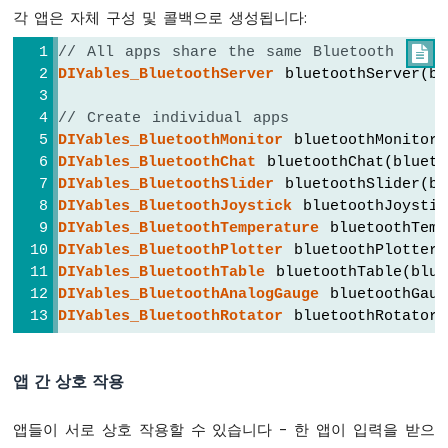
    } 
else
if
 (message == 
"STATUS"
) {
우
각 앱은 자체 구성 및 콜백으로 생성됩니다:
      bluetoothMonitor.
send
(
"Slider1="
 + 
노
      bluetoothMonitor.
send
(
"Joystick X="
// All apps share the same Bluetooth serv

R4
      bluetoothMonitor.
send
(
"Temp="
 + 
Str
DIYables_BluetoothServer
 bluetoothServer(bl
-
      bluetoothMonitor.
send
(
"Gauge="
 + 
St
서
      bluetoothMonitor.
send
(
"Rotator="
 + 
보
// Create individual apps
    } 
else
if
 (message == 
"LED_ON"
) {
모
DIYables_BluetoothMonitor
 bluetoothMonitor(
digitalWrite
(
LED_BUILTIN
, 
HIGH
);
터
DIYables_BluetoothChat
 bluetoothChat(blueto
      bluetoothMonitor.
send
(
"LED turned O
DIYables_BluetoothSlider
 bluetoothSlider(b
아
    } 
else
if
 (message == 
"LED_OFF"
) {
DIYables_BluetoothJoystick
 bluetoothJoystic
두
digitalWrite
(
LED_BUILTIN
, 
LOW
);
DIYables_BluetoothTemperature
 bluetoothTemp
이
      bluetoothMonitor.
send
(
"LED turned O
DIYables_BluetoothPlotter
 bluetoothPlotter(
노
    } 
else
 {
DIYables_BluetoothTable
 bluetoothTable(blue
우
      bluetoothMonitor.
send
(
"Unknown: "
 +
DIYables_BluetoothAnalogGauge
 bluetoothGaug
노
    }
R4
DIYables_BluetoothRotator
 bluetoothRotator(
  });
-
조
// ---- Chat callbacks ----
도
앱 간 상호 작용
센
  bluetoothChat.
onChatMessage
([](
const
 Str
서
Serial
.
println
(
"Chat: "
 + message);
앱들이 서로 상호 작용할 수 있습니다 - 한 앱이 입력을 받으
아
    bluetoothChat.
send
(
"Echo: "
 + message