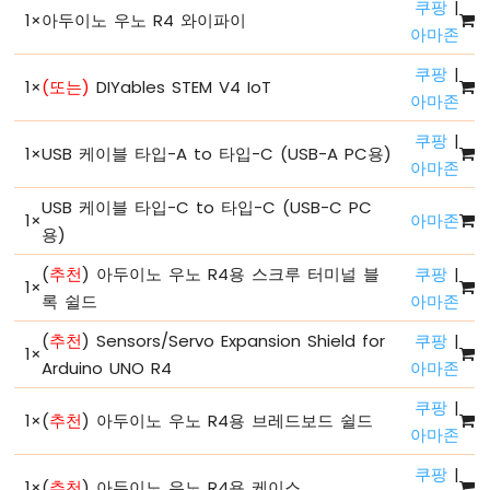
쿠팡
|
1
×
아두이노 우노 R4 와이파이
없
아마존
이
깜
쿠팡
|
1
×
(또는)
DIYables STEM V4 IoT
빡
아마존
임
아
쿠팡
|
1
×
USB 케이블 타입-A to 타입-C (USB-A PC용)
두
아마존
이
노
USB 케이블 타입-C to 타입-C (USB-C PC
1
×
아마존
우
용)
노
R4
(
추천
) 아두이노 우노 R4용 스크루 터미널 블
쿠팡
|
1
×
-
록 쉴드
아마존
여
러
(
추천
) Sensors/Servo Expansion Shield for
쿠팡
|
1
×
LED
Arduino UNO R4
아마존
깜
박
쿠팡
|
1
×
(
추천
) 아두이노 우노 R4용 브레드보드 쉴드
이
아마존
기
아
쿠팡
|
1
×
(
추천
) 아두이노 우노 R4용 케이스
두