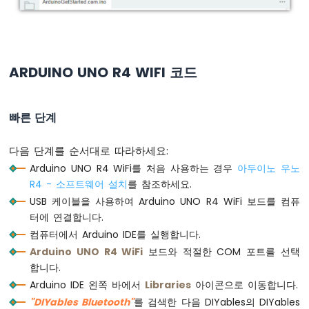
우
노
R4
-
RGB
ARDUINO UNO R4 WIFI 코드
LED
아
두
빠른 단계
이
노
다음 단계를 순서대로 따라하세요:
우
노
Arduino UNO R4 WiFi를 처음 사용하는 경우
아두이노 우노
R4
R4 - 소프트웨어 설치
를 참조하세요.
-
USB 케이블을 사용하여 Arduino UNO R4 WiFi 보드를 컴퓨
신
터에 연결합니다.
호
컴퓨터에서 Arduino IDE를 실행합니다.
등
Arduino UNO R4 WiFi
보드와 적절한 COM 포트를 선택
아
합니다.
두
Arduino IDE 왼쪽 바에서
Libraries
아이콘으로 이동합니다.
이
"DIYables Bluetooth"
를 검색한 다음 DIYables의 DIYables
노