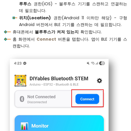
아
루투스
권한(iOS) - 블루투스 기기를 스캔하고 연결하는
DIYables_BluetoothMonitor
      bluetoothMo
두
데 필요합니다.
DIYables_BluetoothChat
         bluetoothC
이
위치(Location)
권한(Android 11 이하만 해당) - 구형
DIYables_BluetoothSlider
       bluetoothSl
노
Android 버전에서 BLE 기기를 스캔하는 데 필요합니다.
우
DIYables_BluetoothJoystick
     bluetoothJo
노
DIYables_BluetoothTemperature
  bluetoothTe
휴대폰에서
블루투스가 켜져 있는지
확인합니다.
R4
DIYables_BluetoothPlotter
      bluetoothPl
홈 화면에서
Connect
버튼을 탭합니다. 앱이 BLE 기기를 스
-
DIYables_BluetoothTable
        bluetoothT
캔합니다.
가
DIYables_BluetoothAnalogGauge
  bluetoothGa
변
DIYables_BluetoothRotator
      bluetoothRo
저
항
// State variables
으
int
 currentSlider1 = 128;
로
int
 currentSlider2 = 64;
LED
페
int
 currentJoystickX = 0;
이
int
 currentJoystickY = 0;
드
float
 currentTemperature = 25.0;
하
float
 currentGaugeValue = 50.0;
기
float
 currentRotatorAngle = 0.0;
아
int
 messageCount = 0;
두
이