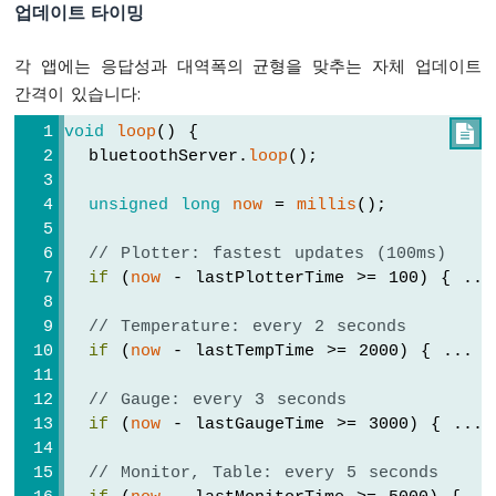
    bluetoothTable.
sendValueUpdate
(
"Slider
가
업데이트 타이밍
LED
    bluetoothTable.
sendValueUpdate
(
"Slider
를
    bluetoothTable.
sendValueUpdate
(
"Gauge 
각 앱에는 응답성과 대역폭의 균형을 맞추는 자체 업데이트
작
  });
간격이 있습니다:
동
시
  bluetoothSlider.
onGetConfig
([]() {
void
loop
() {

킵
    bluetoothSlider.
send
(currentSlider1, c
  bluetoothServer.
loop
();
니
  });
다
unsigned
long
now
 = 
millis
();
아
// ---- Joystick callbacks ----
두
  bluetoothJoystick.
onJoystickValue
([](
int
// Plotter: fastest updates (100ms)
이
    currentJoystickX = x;
노
if
 (
now
 - lastPlotterTime >= 100) { ...
    currentJoystickY = y;
우
노
Serial
.
print
(
"Joystick X: "
); 
Serial
.
// Temperature: every 2 seconds
R4
Serial
.
print
(
", Y: "
); 
Serial
.
println
if
 (
now
 - lastTempTime >= 2000) { ... }
-
광
// Update table
// Gauge: every 3 seconds
센
    bluetoothTable.
sendValueUpdate
(
"Joysti
if
 (
now
 - lastGaugeTime >= 3000) { ... 
서
    bluetoothTable.
sendValueUpdate
(
"Joysti
가
  });
// Monitor, Table: every 5 seconds
릴