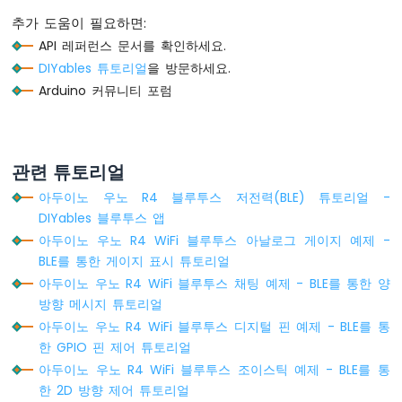
노
우
추가 도움이 필요하면:
노
API 레퍼런스 문서를 확인하세요.
R4
DIYables 튜토리얼
을 방문하세요.
-
Arduino 커뮤니티 포럼
초
음
파
센
서
관련 튜토리얼
-
아두이노 우노 R4 블루투스 저전력(BLE) 튜토리얼 -
OLED
DIYables 블루투스 앱
아
아두이노 우노 R4 WiFi 블루투스 아날로그 게이지 예제 -
두
BLE를 통한 게이지 표시 튜토리얼
이
아두이노 우노 R4 WiFi 블루투스 채팅 예제 - BLE를 통한 양
노
방향 메시지 튜토리얼
우
아두이노 우노 R4 WiFi 블루투스 디지털 핀 예제 - BLE를 통
노
R4
한 GPIO 핀 제어 튜토리얼
-
아두이노 우노 R4 WiFi 블루투스 조이스틱 예제 - BLE를 통
모
한 2D 방향 제어 튜토리얼
션