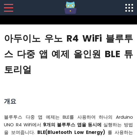
SENSORS/ACTUATORS
아두이노 우노 R4 WiFi 블루투
아
두
스 다중 앱 예제 올인원 BLE 튜
이
노
토리얼
우
노
R4
-
소
프
개요
트
웨
어
블루투스 다중 앱 예제는 BLE를 사용하여 하나의 Arduino
설
UNO R4 WiFi에서
9개의 블루투스 앱을 동시에
실행하는 방법
치
을 보여줍니다.
BLE(Bluetooth Low Energy)
를 사용하는
아