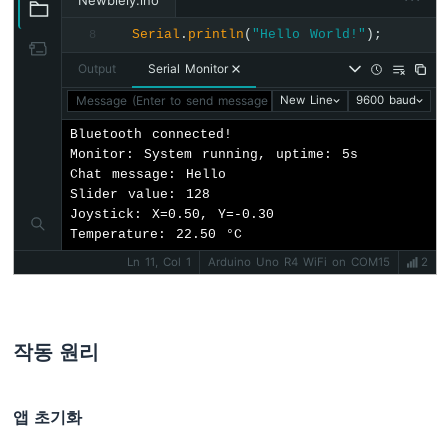
Newbiely.ino
// ---- Connection events ----
-
  bluetoothServer.
setOnConnected
([]() {
Serial
.
println
(
"Hello World!"
);
8
DC
Serial
.
println
(
"Bluetooth connected!"
)
모
Output
Serial Monitor
digitalWrite
(
LED_BUILTIN
, 
HIGH
);
터
    bluetoothMonitor.
send
(
"=== DIYables Mu
Message (Enter to send message to 'Arduino Uno R4 WiFi' on 
New Line
9600 baud
아
    bluetoothMonitor.
send
(
"All apps are r
두
Bluetooth connected!

    bluetoothChat.
send
(
"Hello! Arduino Mu
이
Monitor: System running, uptime: 5s

  });
노
Chat message: Hello

우
Slider value: 128

노
  bluetoothServer.
setOnDisconnected
([]() {
Joystick: X=0.50, Y=-0.30

R4
Serial
.
println
(
"Bluetooth disconnected
Temperature: 22.50 °C
-
digitalWrite
(
LED_BUILTIN
, 
LOW
);
Ln 11, Col 1
Arduino Uno R4 WiFi on COM15
2
DC
  });
모
터
// ---- Monitor callbacks ----
실
  bluetoothMonitor.
onMonitorMessage
([](
con
드
작동 원리
Serial
.
println
(
"Monitor cmd: "
 + mess
아
두
if
 (message == 
"HELP"
) {
앱 초기화
이
      bluetoothMonitor.
send
(
"Commands: ST
노