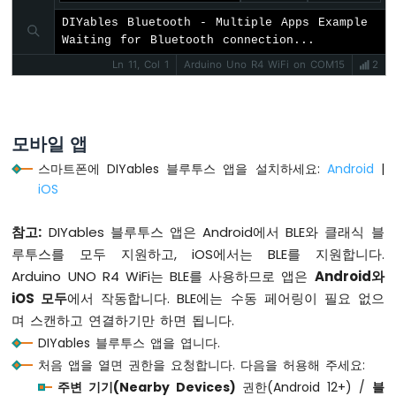
#
include
 <
DIYables_BluetoothChat
.h>
-
#
include
DIYables Bluetooth - Multiple Apps Example

 <
DIYables_BluetoothSlider
.h>
버
Waiting for Bluetooth connection...
튼
#
include
 <
DIYables_BluetoothJoystick
.h>
-
#
include
 <
DIYables_BluetoothTemperature
.h>
Ln 11, Col 1
Arduino Uno R4 WiFi on COM15
2
서
#
include
 <
DIYables_BluetoothPlotter
.h>
보
#
include
 <
DIYables_BluetoothTable
.h>
모
#
include
 <
DIYables_BluetoothAnalogGauge
.h>
터
모바일 앱
#
include
 <
DIYables_BluetoothRotator
.h>
#
include
 <platforms/DIYables_ArduinoBLE.h>
아
스마트폰에 DIYables 블루투스 앱을 설치하세요:
Android
|
두
iOS
// BLE Configuration
이
const
 char* DEVICE_NAME = 
"DIYables Multi-
노
참고:
DIYables 블루투스 앱은 Android에서 BLE와 클래식 블
우
const
 char* SERVICE_UUID = 
"19B10000-E8F2-
루투스를 모두 지원하고, iOS에서는 BLE를 지원합니다.
노
const
 char* TX_UUID = 
"19B10001-E8F2-537E-
R4
Arduino UNO R4 WiFi는 BLE를 사용하므로 앱은
Android와
const
 char* RX_UUID = 
"19B10002-E8F2-537E-
-
iOS 모두
에서 작동합니다. BLE에는 수동 페어링이 필요 없으
가
// Create Bluetooth instances
며 스캔하고 연결하기만 하면 됩니다.
변
DIYables_ArduinoBLE
 bluetooth(DEVICE_NAME,
DIYables 블루투스 앱을 엽니다.
저
DIYables_BluetoothServer
 bluetoothServer(bl
항
처음 앱을 열면 권한을 요청합니다. 다음을 허용해 주세요:
기
주변 기기(Nearby Devices)
권한(Android 12+) /
블
// Create app instances