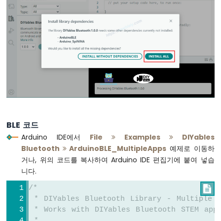
두
이
노
우
노
R4
다
중
버
튼
아
두
BLE 코드
이
노
Arduino IDE에서
File
Examples
DIYables
우
Bluetooth
ArduinoBLE_MultipleApps
예제로 이동하
노
거나, 위의 코드를 복사하여 Arduino IDE 편집기에 붙여 넣습
R4
니다.
-
스
/*

위
 * DIYables Bluetooth Library - Multiple A
치
 * Works with DIYables Bluetooth STEM app
아
 * 