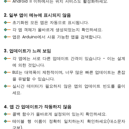
Android 11 이하에서는 위치 서비스도 활성화하세요.
R4
return
;
-
  }
2. 일부 앱이 메뉴에 표시되지 않음
초
음
초기화된 모든 앱은 자동으로 표시됩니다.
// ---- Monitor: periodic status every 
파
각 앱 객체가 올바르게 생성되었는지 확인하세요.
if
 (
millis
() - lastMonitorUpdate >= 500
센
앱은 Arduino에서 사용 가능한 앱을 검색합니다.
    lastMonitorUpdate = 
millis
();
서
    messageCount++;
-
릴
    bluetoothMonitor.
send
(
"[INFO] Heartbea
3. 업데이트가 느려 보임
레
  }
각 앱에는 서로 다른 업데이트 간격이 있습니다 - 이는 설계
이
에 의한 것입니다.
아
// ---- Temperature: update every 2 sec
BLE는 대역폭이 제한적이며, 너무 많은 빠른 업데이트는 혼잡
두
if
 (
millis
() - lastTempUpdate >= 2000) 
을 유발할 수 있습니다.
이
    lastTempUpdate = 
millis
();
노
실시간 데이터가 필요하지 않은 앱의 업데이트 빈도를 줄이
// Simulate temperature with slight v
우
세요.
static
float
 tempOffset = 0;
노
    tempOffset += 
random
(-10, 11) / 10.0;
R4
4. 앱 간 업데이트가 작동하지 않음
if
 (tempOffset > 5.0) tempOffset = 5.
-
if
 (tempOffset < -5.0) tempOffset = -
콜백 함수가 올바르게 설정되어 있는지 확인하세요.
초
    currentTemperature = 25.0 + tempOffse
음
테이블 행 이름이 정확히 일치하는지 확인하세요(대소문자
파
    bluetoothTemperature.
send
(currentTempe
구분).