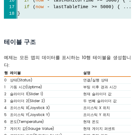
if
 (
now
 - lastMonitorTime >= 5000) { ..
레
  bluetoothJoystick.
onGetConfig
([]() {
이
if
 (
now
 - lastTableTime >= 5000) { ... 
    bluetoothJoystick.
send
(currentJoystick
를
}
작
  });
동
시
// ---- Temperature callbacks ----
킵
  bluetoothTemperature.
onTemperatureReques
테이블 구조
니
    bluetoothTemperature.
send
(currentTempe
다
  });
아
예제는 모든 앱의 데이터를 표시하는 10행 테이블을 생성합니
두
다:
// ---- Plotter callbacks ----
이
행
레이블
설명
  bluetoothPlotter.
onDataRequest
([]() {
노
Serial
.
println
(
"Plotter data requeste
0
상태(Status)
연결/실행 상태
우
  });
노
1
가동 시간(Uptime)
부팅 이후 경과 시간
R4
2
슬라이더 1(Slider 1)
현재 슬라이더 값
-
// ---- Table callbacks ----
3
슬라이더 2(Slider 2)
두 번째 슬라이더 값
빛
  bluetoothTable.
onDataRequest
([]() {
4
조이스틱 X(Joystick X)
조이스틱 X 위치
센
Serial
.
println
(
"Table data requested"
5
조이스틱 Y(Joystick Y)
조이스틱 Y 위치
서
    bluetoothTable.
sendTableStructure
();
6
온도(Temperature)
현재 온도
가
    updateAllTableValues();
7
게이지 값(Gauge Value)
현재 게이지 퍼센트
서
  });
보