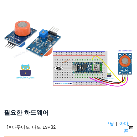
녕
세
계
아
두
이
노
나
노
ESP32
-
코
드
구
조
아
두
이
필요한 하드웨어
노
나
쿠팡
|
아마
1
×
아두이노 나노 ESP32
노
존
ESP32