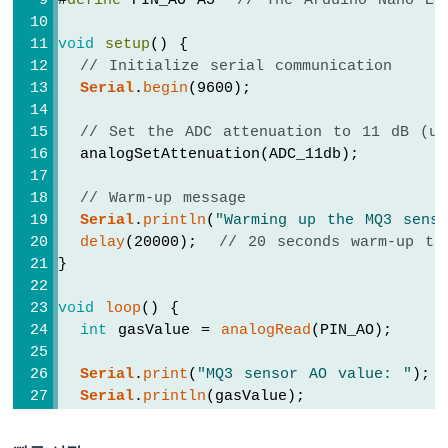
#
define
 PIN_AO A5  
// The Arduino Nano ES
센
서
void
setup
() {
아
// Initialize serial communication
두
Serial
.
begin
(9600);
이
노
// Set the ADC attenuation to 11 dB (up
나
  analogSetAttenuation(ADC_11db);
노
ESP32
// Warm-up message
-
토
Serial
.
println
(
"Warming up the MQ3 senso
양
delay
(20000);  
// 20 seconds warm-up ti
수
}
분
센
void
loop
() {
서
int
 gasValue = 
analogRead
(PIN_AO);
펌
프
Serial
.
print
(
"MQ3 sensor AO value: "
);
아
Serial
.
println
(gasValue);
두
이
delay
(1000);
노