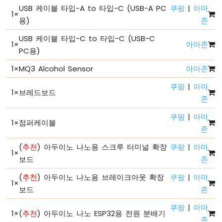
-
USB 케이블 타입-A to 타입-C (USB-A PC
쿠팡
|
아마
1
×
시
용)
존
리
얼
USB 케이블 타입-C to 타입-C (USB-C
1
×
아마존
모
PC용)
니
터
1
×
MQ3 Alcohol Sensor
아마존
아
쿠팡
|
아마
두
1
×
브레드보드
이
존
노
쿠팡
|
아마
나
1
×
점퍼케이블
노
존
ESP32
(
추천
) 아두이노 나노용 스크루 터미널 확장
쿠팡
|
아마
-
1
×
시
보드
존
리
얼
(
추천
) 아두이노 나노용 브레이크아웃 확장
쿠팡
|
아마
1
×
플
보드
존
로
터
쿠팡
|
아마
1
×
(
추천
) 아두이노 나노 ESP32용 전원 분배기
존