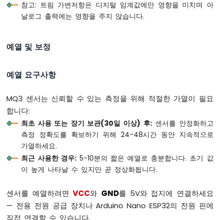
참고: 트림 가변저항은 디지털 임계값에만 영향을 미치며 아
LED
날로그 출력에는 영향을 주지 않습니다.
-
깜
박
예열 및 보정
임
아
두
예열 요구사항
이
노
MQ3 센서는 신뢰할 수 있는 측정을 위해 적절한 가열이 필요
나
노
합니다:
ESP32
최초 사용 또는 장기 보관(30일 이상) 후:
센서를 안정화하고
-
측정 정확도를 확보하기 위해 24-48시간 동안 지속적으로
LED
가열하세요.
-
딜
최근 사용한 경우:
5-10분의 짧은 예열로 충분합니다. 초기 값
레
이 높게 나타날 수 있지만 곧 정상화됩니다.
이
없
센서를 예열하려면
VCC
와
GND
를 5V와 접지에 연결하세요
는
— 전용 전원 공급 장치나 Arduino Nano ESP32의 전원 핀에
깜
박
직접 연결할 수 있습니다.