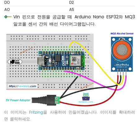
이
DO
D2
노
AO
A5
나
Vin 핀으로 전원을 공급할 때 Arduino Nano ESP32와 MQ3
노
알코올 센서 간의 배선 다이어그램입니다.
ESP32
-
웹
을
통
한
LED
매
트
릭
스
아
두
이 이미지는
Fritzing
을 사용하여 만들어졌습니다. 이미지를 확대하려
이
면 클릭하세요.
노
나
노
ESP32