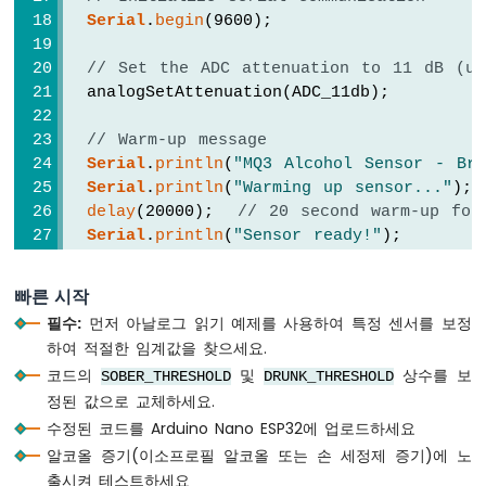
음
Serial
.
begin
(9600);
파
센
// Set the ADC attenuation to 11 dB (up
서
  analogSetAttenuation(ADC_11db);
아
두
// Warm-up message
이
Serial
.
println
(
"MQ3 Alcohol Sensor - Bre
노
Serial
.
println
(
"Warming up sensor..."
);
나
delay
(20000);  
// 20 second warm-up for
노
Serial
.
println
(
"Sensor ready!"
);
ESP32
Serial
.
println
();
-
}
초
빠른 시작
음
필수:
먼저 아날로그 읽기 예제를 사용하여 특정 센서를 보정
파
void
loop
() {
하여 적절한 임계값을 찾으세요.
센
int
 gasLevel = 
analogRead
(PIN_AO);  
// 
서
코드의
및
상수를 보
SOBER_THRESHOLD
DRUNK_THRESHOLD
-
정된 값으로 교체하세요.
// Print sensor value
LED
수정된 코드를 Arduino Nano ESP32에 업로드하세요
Serial
.
print
(
"Sensor Value: "
);
아
Serial
.
print
(gasLevel);
알코올 증기(이소프로필 알코올 또는 손 세정제 증기)에 노
두
Serial
.
print
(
"  |  Status: "
);
출시켜 테스트하세요
이