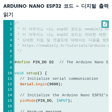
ARDUINO NANO ESP32 코드 - 디지털 출력
-
가
읽기
변
저
/*

항
 * 이 아두이노 나노 esp32 코드는 newbiely.
기
 * 이 아두이노 나노 esp32 코드는 어떠한 제한
아
 * 상세한 지침 및 연결도에 대해서는 다음을 방문
두
 * https://newbiely.kr/tutorials/arduino-na
이
노
 */
나
노
#
define
 PIN_DO D2  
// The Arduino Nano ES
ESP32
-
void
setup
() {
가
// Initialize serial communication
변
Serial
.
begin
(9600);
저
항
// Initialize the Arduino Nano ESP32's 
기
pinMode
(PIN_DO, 
INPUT
);
LED
아
// Warm-up message
두