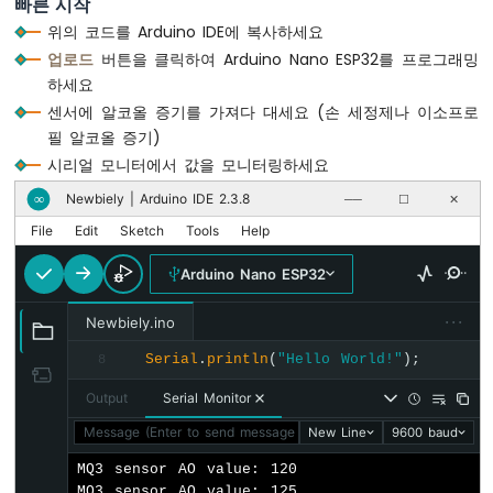
빠른 시작
}
나
위의 코드를 Arduino IDE에 복사하세요
노
업로드
버튼을 클릭하여 Arduino Nano ESP32를 프로그래밍
ESP32
-
하세요
자
센서에 알코올 증기를 가져다 대세요 (손 세정제나 이소프로
동
필 알코올 증기)
관
시리얼 모니터에서 값을 모니터링하세요
개
시
Newbiely | Arduino IDE 2.3.8
∞
──
☐
✕
스
File
Edit
Sketch
Tools
Help
템
Arduino Nano ESP32
아
두
···
Newbiely.ino
이
노
Serial
.
println
(
"Hello World!"
);
8
나
노
Output
Serial Monitor
ESP32
Message (Enter to send message to 'Arduino Nano ESP32' on '
New Line
9600 baud
-
서
MQ3 sensor AO value: 120

보
MQ3 sensor AO value: 125
