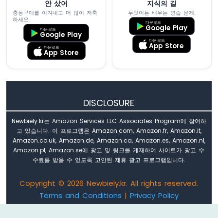
안 샀어
지식의 길
두
충동구매를 이겨내고 더 많이 저축
무엇이든 배우는 연습 문제.
이
하세요.
다운로드
Google Play
노
다운로드
Google Play
나
다운로드
App Store
노
다운로드
App Store
ESP32
-
펌
프
제
DISCLOSURE
어
아
Newbiely.kr는 Amazon Services LLC Associates Program에 참여하
두
고 있습니다. 이 프로그램은 Amazon.com, Amazon.fr, Amazon.it,
이
Amazon.co.uk, Amazon.de, Amazon.ca, Amazon.es, Amazon.nl,
노
Amazon.pl, Amazon.se에 광고 및 링크를 게재하여 사이트가 광고 수
나
수료를 받을 수 있도록 고안된 제휴 광고 프로그램입니다.
노
ESP32
Copyright © 2026 Newbiely.kr. All rights reserved.
-
Terms and Conditions
|
Privacy Policy
팬
제
Email: newbiely.com@gmail.com
어