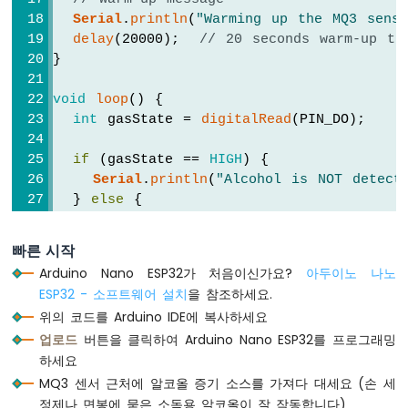
이
Serial
.
println
(
"Warming up the MQ3 senso
노
delay
(20000);  
// 20 seconds warm-up ti
나
}
노
ESP32
void
loop
() {
-
int
 gasState = 
digitalRead
(PIN_DO);
가
변
if
 (gasState == 
HIGH
) {
저
Serial
.
println
(
"Alcohol is NOT detect
항
  } 
else
 {
기
서
Serial
.
println
(
"Alcohol is detected"
)
보
  }
빠른 시작
모
Arduino Nano ESP32가 처음이신가요?
아두이노 나노
터
delay
(1000);
ESP32 - 소프트웨어 설치
을 참조하세요.
}
아
위의 코드를 Arduino IDE에 복사하세요
두
업로드
버튼을 클릭하여 Arduino Nano ESP32를 프로그래밍
이
하세요
노
MQ3 센서 근처에 알코올 증기 소스를 가져다 대세요 (손 세
나
노
정제나 면봉에 묻은 소독용 알코올이 잘 작동합니다)