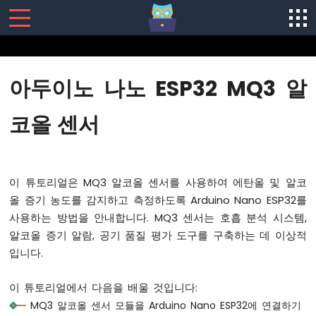
SENSORS/ACTUATORS
아두이노 나노 ESP32 MQ3 알
아
두
코올 센서
이
노
나
노
이 튜토리얼은 MQ3 알코올 센서를 사용하여 에탄올 및 알코
ESP32
-
올 증기 농도를 감지하고 측정하도록 Arduino Nano ESP32를
소
사용하는 방법을 안내합니다. MQ3 센서는 호흡 분석 시스템,
프
알코올 증기 알람, 공기 품질 평가 도구를 구축하는 데 이상적
트
입니다.
웨
어
설
이 튜토리얼에서 다음을 배울 것입니다:
치
MQ3 알코올 센서 모듈을 Arduino Nano ESP32에 연결하기
아