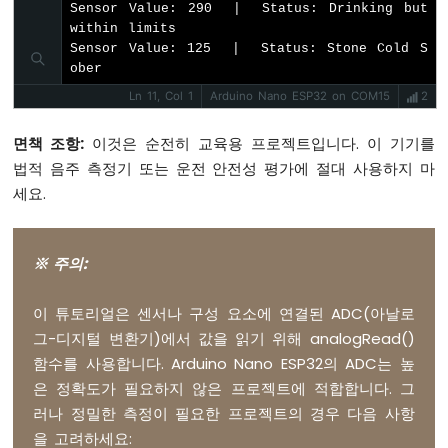
Sensor Value: 290  |  Status: Drinking but 
-
within limits

초
Sensor Value: 125  |  Status: Stone Cold S
음
ober
파
센
Ln 11, Col 1
Arduino Nano ESP32 on COM15
2
서
-
면책 조항:
이것은 순전히 교육용 프로젝트입니다. 이 기기를
LCD
법적 음주 측정기 또는 운전 안전성 평가에 절대 사용하지 마
세요.
아
두
이
노
※ 주의:
나
노
이 튜토리얼은 센서나 구성 요소에 연결된 ADC(아날로
ESP32
-
그-디지털 변환기)에서 값을 읽기 위해 analogRead()
광
함수를 사용합니다. Arduino Nano ESP32의 ADC는 높
센
은 정확도가 필요하지 않은 프로젝트에 적합합니다. 그
서
러나 정밀한 측정이 필요한 프로젝트의 경우 다음 사항
아
을 고려하세요:
두