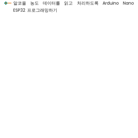
알코올 농도 데이터를 읽고 처리하도록 Arduino Nano
두
ESP32 프로그래밍하기
이
노
나
노
ESP32
-
하
드
웨
어
준
비
아
두
이
노
나
노
ESP32
-
안