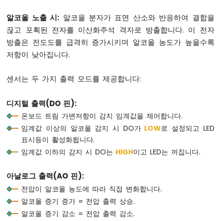
위
알코올 노출 시:
알코올 분자가 표면 산소와 반응하여 결합을
치
끊고 포획된 전자를 이산화주석 격자로 방출합니다. 이 전자
아
두
방출은 전도도를 급격히 증가시키며 알코올 농도가 높을수록
이
저항이 낮아집니다.
노
나
센서는 두 가지 출력 모드를 제공합니다:
노
ESP32
-
디지털 출력(DO 핀):
버
온보드 트림 가변저항이 감지 임계값을 제어합니다.
튼
임계값 이상의 알코올 감지 시 DO가
LOW
로 설정되고 LED
LED
표시등이 활성화됩니다.
아
임계값 이하의 감지 시 DO는
HIGH
이고 LED는 꺼집니다.
두
이
아날로그 출력(AO 핀):
노
전압이 알코올 농도에 따라 직접 변화합니다.
나
노
알코올 증기 증가 = 전압 출력 상승.
ESP32
알코올 증기 감소 = 전압 출력 감소.
-