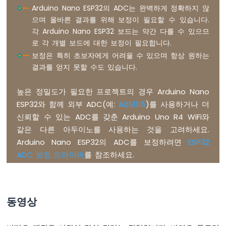
이
Arduino Nano ESP32의 ADC는 완벽하게 정확하지 않
노
으며 올바른 결과를 위해 보정이 필요할 수 있습니다.
나
각 Arduino Nano ESP32 보드는 약간 다를 수 있으므
노
로 각 개별 보드에 대한 보정이 필요합니다.
ESP32
보정은 특히 초보자에게 어려울 수 있으며 항상 원하는
-
LDR
결과를 얻지 못할 수도 있습니다.
모
듈
높은 정밀도가 필요한 프로젝트의 경우 Arduino Nano
ESP32와 함께 외부 ADC(예:
ADS1115
)를 사용하거나 더
아
신뢰할 수 있는 ADC를 갖춘 Arduino Uno R4 WiFi와
두
이
같은 다른 아두이노를 사용하는 것을 고려하세요.
노
Arduino Nano ESP32의 ADC를 보정하려면
ESP32
나
ADC 보정 드라이버
를 참조하세요.
노
ESP32
-
모
션
동영상
센
서