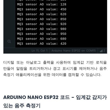
모
MQ3 sensor AO value: 128

터
MQ3 sensor AO value: 450

아
MQ3 sensor AO value: 620

두
MQ3 sensor AO value: 850

이
MQ3 sensor AO value: 920

노
MQ3 sensor AO value: 980

나
MQ3 sensor AO value: 950

노
MQ3 sensor AO value: 680

ESP32
MQ3 sensor AO value: 420
-
Ln 11, Col 1
Arduino Nano ESP32 on COM15
2
MG996R
아
디지털 또는 아날로그 출력을 사용하여 임계값 기반 로직을
두
만들어 알람을 트리거하거나 경고 표시기를 제어하거나 음주
이
측정기 애플리케이션을 위한 데이터를 캡처할 수 있습니다.
노
나
노
ESP32
ARDUINO NANO ESP32 코드 - 임계값 감지가
-
피
있는 음주 측정기
에