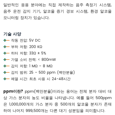
바
일반적인 응용 분야에는 직접 제작하는 음주 측정기 시스템,
운
음주 운전 감지 기기, 알코올 증기 경보 시스템, 환경 알코올
스
모니터링 장치가 있습니다.
아
두
이
노
기술 사양
나
작동 전압: 5V DC
노
부하 저항: 200 KΩ
ESP32
히터 저항: 33Ω ± 5%
-
버
가열 소비 전력: < 800mW
튼
감지 저항: 1 MΩ – 8 MΩ
-
감지 범위: 25 – 500 ppm (백만분율)
긴
예열 시간: 최초 사용 시 24-48시간
누
름
짧
ppm이란?
ppm(백만분율)이라는 용어는 전체 분자 대비 대
은
상 가스 분자의 농도 비율을 나타냅니다. 예를 들어 500ppm
누
은 1,000,000개의 가스 분자 중 500개의 알코올 분자가 존재
름
하며 나머지 999,500개는 다른 대기 성분임을 의미합니다.
아