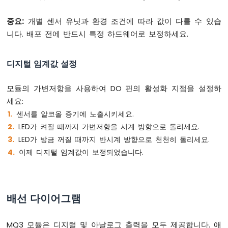
ESP32
-
중요:
개별 센서 유닛과 환경 조건에 따라 값이 다를 수 있습
LED
니다. 배포 전에 반드시 특정 하드웨어로 보정하세요.
-
페
이
디지털 임계값 설정
드
아
모듈의 가변저항을 사용하여 DO 핀의 활성화 지점을 설정하
두
이
세요:
노
센서를 알코올 증기에 노출시키세요.
나
LED가 켜질 때까지 가변저항을 시계 방향으로 돌리세요.
노
LED가 방금 꺼질 때까지 반시계 방향으로 천천히 돌리세요.
ESP32
-
이제 디지털 임계값이 보정되었습니다.
LED
RGB
아
두
배선 다이어그램
이
노
나
MQ3 모듈은 디지털 및 아날로그 출력을 모두 제공합니다. 애