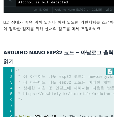
두
Alcohol is NOT detected
이
Ln 11, Col 1
Arduino Nano ESP32 on COM15
2
노
나
LED 상태가 계속 켜져 있거나 꺼져 있으면 가변저항을 조정하
노
ESP32
여 정확한 감지를 위해 센서의 감도를 미세 조정하세요.
-
자
동
차
ARDUINO NANO ESP32 코드 - 아날로그 출력
아
읽기
두
이
/*

노
 * 이 아두이노 나노 esp32 코드는 newbiely.
나
 * 이 아두이노 나노 esp32 코드는 어떠한 제한
노
 * 상세한 지침 및 연결도에 대해서는 다음을 방문
ESP32
 * https://newbiely.kr/tutorials/arduino-na
-
 */
토
양
습
도