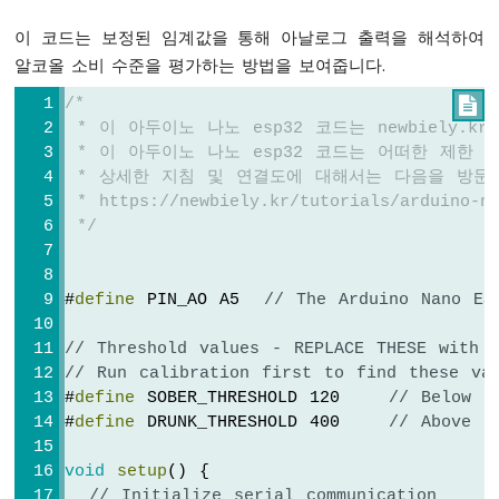
조
부
이 코드는 보정된 임계값을 통해 아날로그 출력을 해석하여
저
알코올 소비 수준을 평가하는 방법을 보여줍니다.
아
두
/*

이
 * 이 아두이노 나노 esp32 코드는 newbiely.
노
 * 이 아두이노 나노 esp32 코드는 어떠한 제한
나
 * 상세한 지침 및 연결도에 대해서는 다음을 방문
노
 * https://newbiely.kr/tutorials/arduino-na
ESP32
 */
-
부
저
#
define
 PIN_AO A5  
// The Arduino Nano ES
아
두
// Threshold values - REPLACE THESE with 
이
// Run calibration first to find these va
노
#
define
 SOBER_THRESHOLD 120    
// Below t
나
#
define
 DRUNK_THRESHOLD 400    
// Above t
노
ESP32
void
setup
() {
-
// Initialize serial communication
초