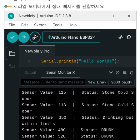
시리얼 모니터에서 상태 메시지를 관찰하세요
노
// Determine status based on thresholds
나
Newbiely | Arduino IDE 2.3.8
∞
──
☐
✕
if
 (gasLevel < SOBER_THRESHOLD) {
노
Serial
.
println
(
"Stone Cold Sober"
);
ESP32
File
Edit
Sketch
Tools
Help
-
  } 
Arduino Nano ESP32
초
else
if
 (gasLevel >= SOBER_THRESHOLD &&
음
Serial
.
println
(
"Drinking but within l
파
···
Newbiely.ino
  } 
센
else
 {
Serial
.
println
(
"Hello World!"
);
8
서
Serial
.
println
(
"DRUNK"
);
-
  }
Output
Serial Monitor
서
보
Message (Enter to send message to 'Arduino Nano ESP32' on '
New Line
9600 baud
delay
(1000);  
// Wait 1 second between 
모
}
Sensor Value: 115  |  Status: Stone Cold S
터
ober

아
Sensor Value: 118  |  Status: Stone Cold S
두
ober

이
Sensor Value: 350  |  Status: Drinking but 
노
within limits

나
Sensor Value: 480  |  Status: DRUNK

노
Sensor Value: 520  |  Status: DRUNK

ESP32