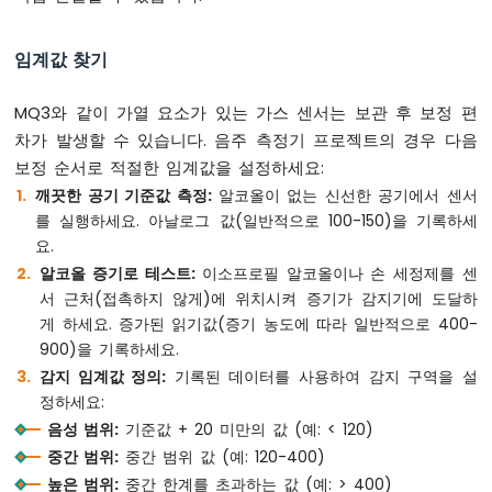
임
아
임계값 찾기
두
이
노
MQ3와 같이 가열 요소가 있는 가스 센서는 보관 후 보정 편
나
차가 발생할 수 있습니다. 음주 측정기 프로젝트의 경우 다음
노
보정 순서로 적절한 임계값을 설정하세요:
ESP32
-
깨끗한 공기 기준값 측정:
알코올이 없는 신선한 공기에서 센서
여
를 실행하세요. 아날로그 값(일반적으로 100-150)을 기록하세
러
요.
LED
알코올 증기로 테스트:
이소프로필 알코올이나 손 세정제를 센
깜
서 근처(접촉하지 않게)에 위치시켜 증기가 감지기에 도달하
빡
게 하세요. 증가된 읽기값(증기 농도에 따라 일반적으로 400-
이
기
900)을 기록하세요.
아
감지 임계값 정의:
기록된 데이터를 사용하여 감지 구역을 설
두
정하세요:
이
음성 범위:
기준값 + 20 미만의 값 (예: < 120)
노
중간 범위:
중간 범위 값 (예: 120-400)
나
노
높은 범위:
중간 한계를 초과하는 값 (예: > 400)