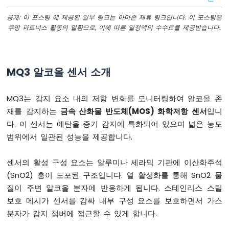
아
두
공개: 이 포스팅 에 제공된 일부 링크는 아마존 제휴 링크입니다. 이 포스팅은
이
쿠팡 파트너스 활동의 일환으로, 이에 따른 일정액의 수수료를 제공받습니다.
노
나
노
ESP32
MQ3 알코올 센서 소개
-
버
튼
MQ3는 감지 요소 내의 저항 변화를 모니터링하여 알코올 존
아
재를 감지하는
금속 산화물 반도체(MOS) 화학저항 센서
입니
두
다. 이 센서는 에탄올 증기 감지에 특화되어 있으며 넓은 농도
이
범위에서 일관된 성능을 제공합니다.
노
나
노
센서의 활성 구성 요소는 알루미나 세라믹 기판에 이산화주석
ESP32
(SnO2) 층이 도포된 구조입니다. 열 활성화를 통해 SnO2 물
-
질이 주변 알코올 분자에 반응하게 됩니다. 스테인리스 스틸
버
보호 메시가 센서를 감싸 내부 구성 요소를 보호하면서 가스
튼
-
분자가 감지 챔버에 접근할 수 있게 합니다.
디