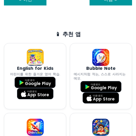
릴
레
이
모
듈
📱 추천 앱
아
두
이
노
나
노
English for Kids
Bubble Note
ESP32
어린이를 위한 즐거운 영어 학습.
메시지처럼 적는, 스스로 사라지는
메모.
-
다운로드
Google Play
다운로드
4
Google Play
채
다운로드
App Store
다운로드
널
App Store
릴
레
이
모
듈
아