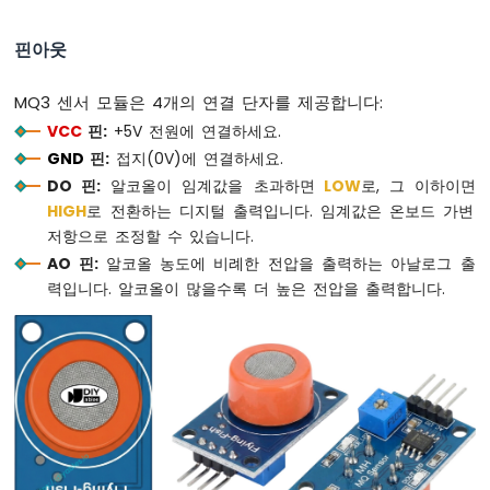
두
이
핀아웃
노
나
노
MQ3 센서 모듈은 4개의 연결 단자를 제공합니다:
ESP32
VCC
핀:
+5V 전원에 연결하세요.
-
GND
핀:
접지(0V)에 연결하세요.
다
중
DO 핀:
알코올이 임계값을 초과하면
LOW
로, 그 이하이면
버
HIGH
로 전환하는 디지털 출력입니다. 임계값은 온보드 가변
튼
저항으로 조정할 수 있습니다.
아
AO 핀:
알코올 농도에 비례한 전압을 출력하는 아날로그 출
두
력입니다. 알코올이 많을수록 더 높은 전압을 출력합니다.
이
노
나
노
ESP32
-
스
위
치