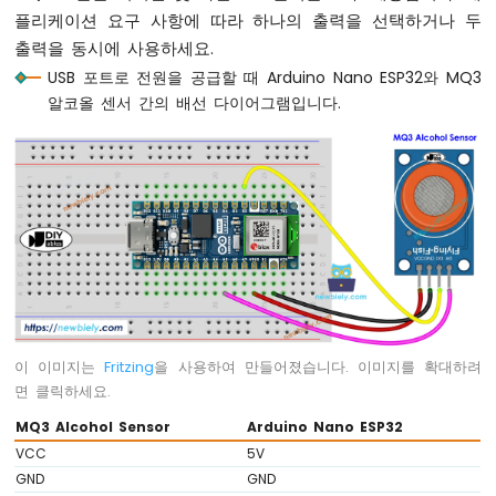
노
플리케이션 요구 사항에 따라 하나의 출력을 선택하거나 두
ESP32
출력을 동시에 사용하세요.
-
USB 포트로 전원을 공급할 때 Arduino Nano ESP32와 MQ3
신
알코올 센서 간의 배선 다이어그램입니다.
호
등
아
두
이
노
나
노
ESP32
-
LED
이 이미지는
Fritzing
을 사용하여 만들어졌습니다. 이미지를 확대하려
매
트
면 클릭하세요.
릭
MQ3 Alcohol Sensor
Arduino Nano ESP32
스
VCC
5V
아
GND
GND
두