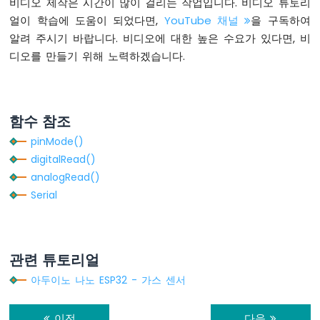
비디오 제작은 시간이 많이 걸리는 작업입니다. 비디오 튜토리
아
얼이 학습에 도움이 되었다면,
YouTube 채널
을 구독하여
두
알려 주시기 바랍니다. 비디오에 대한 높은 수요가 있다면, 비
이
디오를 만들기 위해 노력하겠습니다.
노
나
노
ESP32
-
함수 참조
릴
pinMode()
레
digitalRead()
이
analogRead()
아
두
Serial
이
노
나
노
관련 튜토리얼
ESP32
-
아두이노 나노 ESP32 - 가스 센서
2
채
이전
다음
널