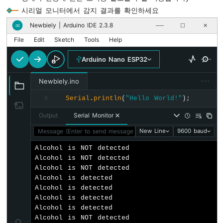
ESP32
시리얼 모니터에서 감지 결과를 확인하세요
-
로
Newbiely | Arduino IDE 2.3.8
∞
──
☐
✕
터
File
Edit
Sketch
Tools
Help
리
엔
Arduino Nano ESP32
코
더
···
Newbiely.ino
아
Serial
.
println
(
"Hello World!"
);
8
두
이
Output
Serial Monitor
노
Message (Enter to send message to 'Arduino Nano ESP32' on '
New Line
9600 baud
나
노
Alcohol is NOT detected

ESP32
Alcohol is NOT detected

-
Alcohol is NOT detected

DC
Alcohol is detected

모
Alcohol is detected

터
Alcohol is detected

Alcohol is detected

아
Alcohol is NOT detected
