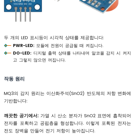
아
두
이
노
나
노
두 개의 LED 표시등이 시각적 상태를 제공합니다:
ESP32
-
PWR-LED:
모듈에 전원이 공급될 때 켜집니다.
리
DO-LED:
디지털 출력 상태를 나타내며 알코올 감지 시 켜지
밋
고 그렇지 않으면 꺼집니다.
스
위
치
작동 원리
아
두
이
MQ3의 감지 원리는 이산화주석(SnO2) 반도체의 저항 변화에
노
기반합니다:
나
노
깨끗한 공기에서:
가열 시 산소 분자가 SnO2 표면에 흡착되어
ESP32
전자를 포획하고 공핍층을 형성합니다. 이렇게 포획된 전자는
-
DIP
전도 장벽을 만들어 전기 저항이 높아집니다.
스