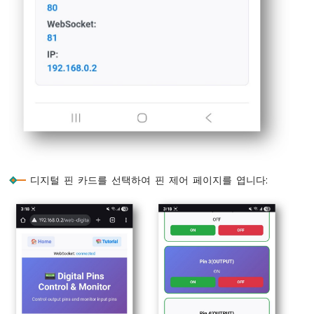
ESP32
-
// Handle pin mode change requests (opt
LED
  webDigitalPinsPage.
onPinModeChange
([](
in
-
if
 (mode == WEB_PIN_OUTPUT) {
페
pinMode
(pin, 
OUTPUT
);
이
digitalWrite
(pin, 
LOW
);
드
      pinStates[pin] = 
LOW
;
아
    } 
else
if
 (mode == WEB_PIN_INPUT) {
두
이
pinMode
(pin, 
INPUT
);  
// or INPUT_
노
      pinStates[pin] = 
digitalRead
(pin);
나
    }
디지털 핀 카드를 선택하여 핀 제어 페이지를 엽니다:
노
// You can implement custom mode chan
ESP32
  });
-
}
LED
RGB
void
loop
() {
아
// Handle WebApp server communications
두
webAppsServer
.
loop
();
이
노
// Monitor input pins for real-time upd
나