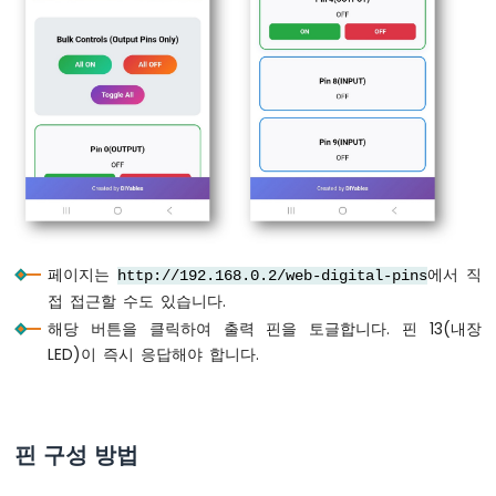
노
static
unsigned
long
 lastInputCheck = 0
ESP32
if
 (
millis
() - lastInputCheck > 100) { 
-
    lastInputCheck = 
millis
();
신
호
// Check input pins for changes and s
등
int
 inputPins[] = { 8, 9 };
for
 (
int
 i = 0; i < 2; i++) {
아
int
 pin = inputPins[i];
두
int
 currentState = 
digitalRead
(pin)
이
노
나
if
 (currentState != pinStates[pin])
페이지는
에서 직
http://192.168.0.2/web-digital-pins
노
        pinStates[pin] = currentState;
접 접근할 수도 있습니다.
ESP32
// Send real-time update to web 
-
해당 버튼을 클릭하여 출력 핀을 토글합니다. 핀 13(내장
        webDigitalPinsPage.
updatePinState
LED
LED)이 즉시 응답해야 합니다.
      }
매
    }
트
  }
릭
스
핀 구성 방법
// Add your main application code here
아
두