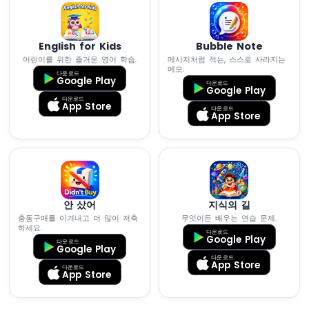
모
터
아
English for Kids
Bubble Note
두
어린이를 위한 즐거운 영어 학습.
메시지처럼 적는, 스스로 사라지는
이
메모.
다운로드
노
Google Play
다운로드
Google Play
나
다운로드
노
App Store
다운로드
App Store
ESP32
-
MG996R
아
두
이
안 샀어
지식의 길
노
충동구매를 이겨내고 더 많이 저축
무엇이든 배우는 연습 문제.
하세요.
나
다운로드
Google Play
노
다운로드
Google Play
ESP32
다운로드
App Store
다운로드
-
App Store
피
에