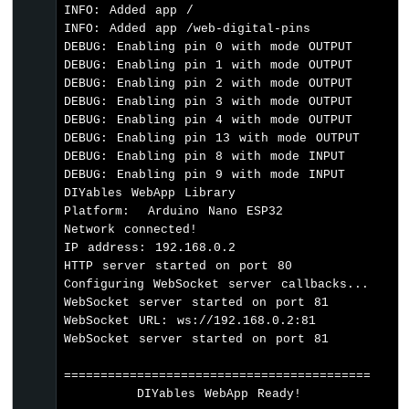
// Method 1: Enable specific pins indiv
INFO: Added app /

위
  webDigitalPinsPage.
enablePin
(0, WEB_PIN_
INFO: Added app /web-digital-pins

치
  webDigitalPinsPage.
enablePin
(1, WEB_PIN_
DEBUG: Enabling pin 0 with mode OUTPUT

아
  webDigitalPinsPage.
enablePin
(2, WEB_PIN_
DEBUG: Enabling pin 1 with mode OUTPUT

두
  webDigitalPinsPage.
enablePin
(3, WEB_PIN_
DEBUG: Enabling pin 2 with mode OUTPUT

이
  webDigitalPinsPage.
enablePin
(4, WEB_PIN_
DEBUG: Enabling pin 3 with mode OUTPUT

노
//webDigitalPinsPage.enablePin(5, WEB_PI
DEBUG: Enabling pin 4 with mode OUTPUT

나
DEBUG: Enabling pin 13 with mode OUTPUT

//webDigitalPinsPage.enablePin(6, WEB_PI
노
DEBUG: Enabling pin 8 with mode INPUT

  webDigitalPinsPage.
enablePin
(13, WEB_PIN
ESP32
DEBUG: Enabling pin 9 with mode INPUT

-
DIYables WebApp Library

// Method 2: Enable pins for input moni
버
Platform:  Arduino Nano ESP32

  webDigitalPinsPage.
enablePin
(8, WEB_PIN_
튼
Network connected!

LED
  webDigitalPinsPage.
enablePin
(9, WEB_PIN_
IP address: 192.168.0.2

//webDigitalPinsPage.enablePin(10, WEB_P
HTTP server started on port 80

아
//webDigitalPinsPage.enablePin(11, WEB_P
Configuring WebSocket server callbacks...

두
WebSocket server started on port 81

이
// Method 3: Enable all pins at once (u
WebSocket URL: ws://192.168.0.2:81

노
WebSocket server started on port 81

// for (int pin = 0; pin <= 13; pin++)
나
//   webDigitalPinsPage.enablePin(pin, 
노
==========================================

// }
ESP32
        DIYables WebApp Ready!          

-