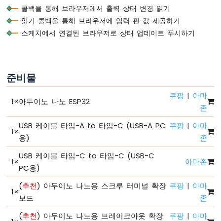
녕
콜백을 통해 브라우저에서 출력 상태 변경 읽기
세
읽기 콜백을 통해 브라우저에 입력 핀 값 제공하기
계
스케치에서 연결된 브라우저로 상태 업데이트 푸시하기
아
두
이
노
준비물
나
노
쿠팡
|
아마
ESP32
1
×
아두이노 나노 ESP32
-
존
코
USB 케이블 타입-A to 타입-C (USB-A PC
쿠팡
|
아마
드
1
×
구
용)
존
조
USB 케이블 타입-C to 타입-C (USB-C
아
1
×
아마존
PC용)
두
이
(
추천
) 아두이노 나노용 스크루 터미널 확장
쿠팡
|
아마
노
1
×
보드
존
나
노
(
추천
) 아두이노 나노용 브레이크아웃 확장
쿠팡
|
아마
ESP32