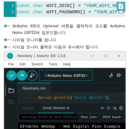
아
DIYablesHomePage
 homePage;
const
char
 WIFI_SSID[] = 
"YOUR_WIFI_NETWOR

두
DIYablesWebDigitalPinsPage
 webDigitalPinsPa
const
char
 WIFI_PASSWORD[] = 
"YOUR_WIFI_PA
이
노
// Array to store the state of each digit
나
Arduino IDE의
Upload
버튼을 클릭하여 코드를 Arduino
int
 pinStates[16] = { 0 };  
// Initialize
노
Nano ESP32에 업로드합니다
ESP32
시리얼 모니터를 엽니다
void
setup
() {
-
시리얼 모니터 출력은 다음과 유사해야 합니다:
Serial
.
begin
(9600);
리
밋
delay
(1000);
Newbiely | Arduino IDE 2.3.8
∞
──
☐
✕
스
File
Edit
Sketch
Tools
Help
위
Serial
.
println
(
"DIYables ESP32 WebApp - 
치
Arduino Nano ESP32
아
// Add home and digital pins pages
두
webAppsServer
.
addApp
(&homePage);
···
Newbiely.ino
이
webAppsServer
.
addApp
(&webDigitalPinsPage
노
Serial
.
println
(
"Hello World!"
);
8
나
// Optional: Add 404 page for better us
노
Output
Serial Monitor
webAppsServer
.setNotFoundPage(
DIYablesNo
ESP32
Message (Enter to send message to 'Arduino Nano ESP32' on '
New Line
9600 baud
-
// Pin Configuration Examples:
DIP
DIYables WebApp - Web Digital Pins Example

스