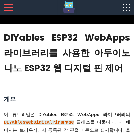
SENSORS/ACTUATORS
DIYables ESP32 WebApps
아
두
라이브러리를 사용한 아두이노
이
노
나노 ESP32 웹 디지털 핀 제어
나
노
ESP32
-
소
프
개요
트
웨
어
이 튜토리얼은 DIYables ESP32 WebApps 라이브러리의
설
클래스를 다룹니다. 이 페
DIYablesWebDigitalPinsPage
치
이지는 브라우저에서 등록된 각 핀을 버튼으로 표시합니다. 출
아