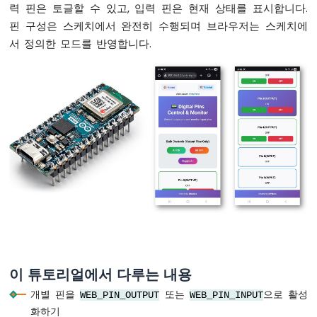
력 핀은 토글할 수 있고, 입력 핀은 현재 상태를 표시합니다.
두
핀 구성은 스케치에서 완전히 수행되며 브라우저는 스케치에
이
노
서 정의한 모드를 반영합니다.
나
노
ESP32
-
하
드
웨
어
준
비
아
두
이
노
나
노
이 튜토리얼에서 다루는 내용
ESP32
개별 핀을
또는
으로 활성
WEB_PIN_OUTPUT
WEB_PIN_INPUT
-
화하기
안