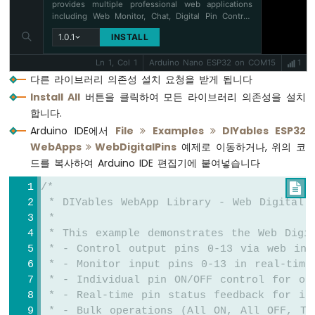
바
provides multiple professional web applications
운
including Web Monitor, Chat, Digital Pin Control,
Sliders, Joystick, Analog Gauge, Rotator Control,
스
1.0.1
INSTALL
and Temperature Display via WebSocket
아
communication. Features modular architecture for
두
Ln 1, Col 1
Arduino Nano ESP32 on COM15
1
memory efficiency, automatic config handling, and
이
perfect for IoT projects, robotics, sensor
다른 라이브러리 의존성 설치 요청을 받게 됩니다
monitoring, servo/stepper control, temperature
노
Install All
버튼을 클릭하여 모든 라이브러리 의존성을 설치
monitoring, and remote ESP32 control.
More info
나
합니다.
노
Arduino IDE에서
File
Examples
DIYables ESP32
ESP32
-
WebApps
WebDigitalPins
예제로 이동하거나, 위의 코
버
드를 복사하여 Arduino IDE 편집기에 붙여넣습니다
튼
/*

-
긴
 * DIYables WebApp Library - Web Digital 
누
 * 
름
 * This example demonstrates the Web Digi
짧
 * - Control output pins 0-13 via web int
은
 * - Monitor input pins 0-13 in real-time
누
 * - Individual pin ON/OFF control for ou
름
 * - Real-time pin status feedback for in
아
 * - Bulk operations (All ON, All OFF, To