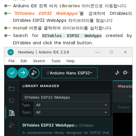
아
Arduino IDE 왼쪽 바의
Libraries
아이콘으로 이동합니다.
두
"DIYables ESP32 WebApps"
를 검색하여 DIYables의
이
DIYables ESP32 WebApps 라이브러리를 찾습니다
노
나
Install
버튼을 클릭하여 라이브러리를 설치합니다.
노
Search for
created by
DIYables ESP32 WebApps
ESP32
DIYables and click the Install button.
-
버
Newbiely | Arduino IDE 2.3.8
∞
──
☐
✕
튼
File
Edit
Sketch
Tools
Help
아
두
Arduino Nano ESP32
이
노
LIBRARY MANAGER
Newbiel
나
노
vo
1
DIYables ESP32 WebApps
ESP32
All
Type:
-
Output
All
Topic:
버
튼
-
DIYables ESP32 WebApps
by DIYables
디
A comprehensive library designed for ESP32 that