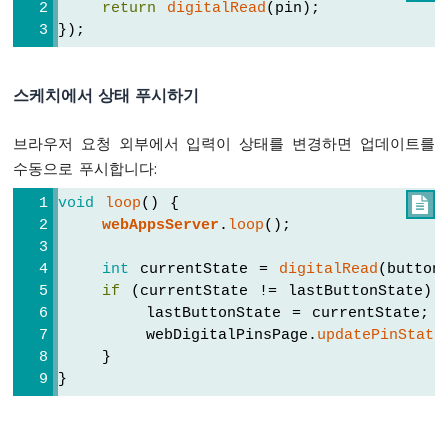
return
digitalRead
(pin);
이
});
노
나
노
스케치에서 상태 푸시하기
ESP32
-
가
브라우저 요청 외부에서 입력이 상태를 변경하면 업데이트를
변
수동으로 푸시합니다:
저
항
void
loop
() {

기
webAppsServer
.
loop
();
서
보
int
 currentState = 
digitalRead
(button
모
if
 (currentState != lastButtonState) 
터
        lastButtonState = currentState;
        webDigitalPinsPage.
updatePinState
아
    }
두
이
}
노
나
노