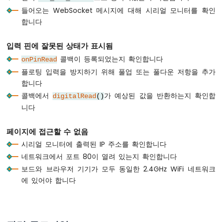
두
들어오는 WebSocket 메시지에 대해 시리얼 모니터를 확인
이
합니다
노
나
노
입력 핀에 잘못된 상태가 표시됨
ESP32
콜백이 등록되었는지 확인합니다
onPinRead
-
플로팅 입력을 방지하기 위해 풀업 또는 풀다운 저항을 추가
자
동
합니다
차
콜백에서
가 예상된 값을 반환하는지 확인합
digitalRead
()
니다
아
두
이
페이지에 접근할 수 없음
노
시리얼 모니터에 출력된 IP 주소를 확인합니다
나
네트워크에서 포트 80이 열려 있는지 확인합니다
노
보드와 브라우저 기기가 모두 동일한 2.4GHz WiFi 네트워크
ESP32
에 있어야 합니다
-
토
양
습
도