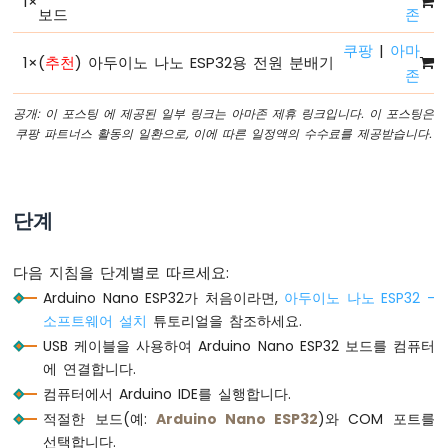
1
×
-
보드
존
시
쿠팡
|
아마
리
1
×
(
추천
) 아두이노 나노 ESP32용 전원 분배기
얼
존
모
니
공개: 이 포스팅 에 제공된 일부 링크는 아마존 제휴 링크입니다. 이 포스팅은
터
쿠팡 파트너스 활동의 일환으로, 이에 따른 일정액의 수수료를 제공받습니다.
아
두
이
단계
노
나
노
다음 지침을 단계별로 따르세요:
ESP32
-
Arduino Nano ESP32가 처음이라면,
아두이노 나노 ESP32 -
시
소프트웨어 설치
튜토리얼을 참조하세요.
리
USB 케이블을 사용하여 Arduino Nano ESP32 보드를 컴퓨터
얼
에 연결합니다.
플
컴퓨터에서 Arduino IDE를 실행합니다.
로
터
적절한 보드(예:
Arduino Nano ESP32
)와 COM 포트를
선택합니다.