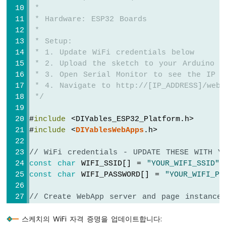
두
 *
이
 * Hardware: ESP32 Boards
노
 * 
나
 * Setup:
노
ESP32
 * 1. Update WiFi credentials below
-
 * 2. Upload the sketch to your Arduino
다
 * 3. Open Serial Monitor to see the IP a
중
 * 4. Navigate to http://[IP_ADDRESS]/webd
버
 */
튼
아
#
include
 <DIYables_ESP32_Platform.h>
두
#
include
 <
DIYablesWebApps
.h>
이
노
// WiFi credentials - UPDATE THESE WITH Y
나
const
char
 WIFI_SSID[] = 
"YOUR_WIFI_SSID"
;
노
const
char
 WIFI_PASSWORD[] = 
"YOUR_WIFI_PA
ESP32
-
스
// Create WebApp server and page instances
위
ESP32ServerFactory serverFactory;
치
스케치의 WiFi 자격 증명을 업데이트합니다:
DIYablesWebAppServer
webAppsServer
(serverF