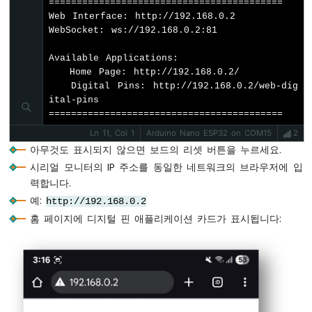
==========================================

// Method 4: Enable pins in a range usi
LED
Web Interface: http://192.168.0.2

-
// for (int pin = 7; pin <= 11; pin++)
WebSocket: ws://192.168.0.2:81

깜
//   webDigitalPinsPage.enablePin(pin, 
박
// }
Available Applications:

임
   Home Page: http://192.168.0.2/

아
// Initialize enabled pins
   Digital Pins: http://192.168.0.2/web-dig
두
ital-pins

int
 outputPins[] = { 0, 1, 2, 3, 4, 13
이
==========================================
for
 (
int
 i = 0; i < 6; i++) {
노
int
 pin = outputPins[i];
Ln 11, Col 1
Arduino Nano ESP32 on COM15
2
나
pinMode
(pin, 
OUTPUT
);
아무것도 표시되지 않으면 보드의 리셋 버튼을 누르세요.
노
digitalWrite
(pin, 
LOW
);
시리얼 모니터의 IP 주소를 동일한 네트워크의 브라우저에 입
ESP32
    pinStates[pin] = 
LOW
;
-
력합니다.
  }
LED
예:
http://192.168.0.2
-
홈 페이지에 디지털 핀 애플리케이션 카드가 표시됩니다:
딜
int
 inputPins[] = { 8, 9 };
레
for
 (
int
 i = 0; i < 2; i++) {
이
int
 pin = inputPins[i];
없
pinMode
(pin, 
INPUT
);  
// Use INPUT_PU
는
    pinStates[pin] = 
digitalRead
(pin);
깜
  }
박