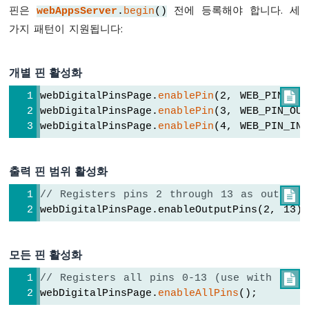
delay
(10);
이
핀은
전에 등록해야 합니다. 세
webAppsServer
.
begin
()
}
노
가지 패턴이 지원됩니다:
나
노
ESP32
개별 핀 활성화
-
웹
webDigitalPinsPage.
enablePin
(2, WEB_PIN_OU

을
webDigitalPinsPage.
enablePin
(3, WEB_PIN_OU
통
webDigitalPinsPage.
enablePin
(4, WEB_PIN_IN
한
LED
매
출력 핀 범위 활성화
트
릭
// Registers pins 2 through 13 as outputs

스
webDigitalPinsPage.enableOutputPins(2, 13);
아
두
모든 핀 활성화
이
노
// Registers all pins 0-13 (use with care

나
webDigitalPinsPage.
enableAllPins
();
노
ESP32