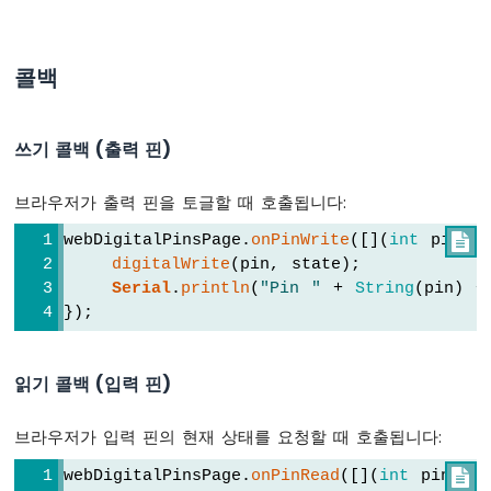
-
가
변
콜백
저
항
기
쓰기 콜백 (출력 핀)
아
두
브라우저가 출력 핀을 토글할 때 호출됩니다:
이
노
webDigitalPinsPage.
onPinWrite
([](
int
 pin, 

나
digitalWrite
(pin, state);
노
ESP32
Serial
.
println
(
"Pin "
 + 
String
(pin) +
-
});
가
변
저
읽기 콜백 (입력 핀)
항
기
브라우저가 입력 핀의 현재 상태를 요청할 때 호출됩니다:
LED
아
webDigitalPinsPage.
onPinRead
([](
int
 pin) -

두