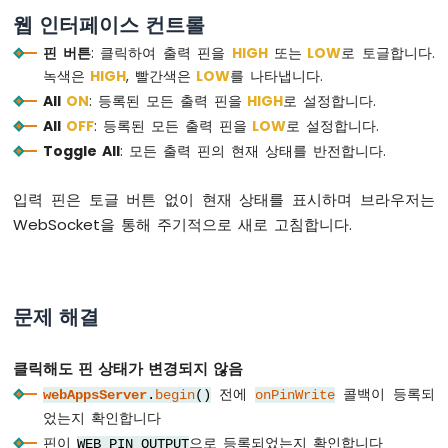
ESP32
웹 인터페이스 컨트롤
-
로
핀 버튼
: 클릭하여 출력 핀을
HIGH
또는
LOW
로 토글합니다.
터
녹색은
HIGH
, 빨간색은
LOW
를 나타냅니다.
리
All
ON
: 등록된 모든 출력 핀을
HIGH
로 설정합니다.
엔
All
OFF
: 등록된 모든 출력 핀을
LOW
로 설정합니다.
코
Toggle All
: 모든 출력 핀의 현재 상태를 반전합니다.
더
아
입력 핀은 토글 버튼 없이 현재 상태를 표시하며 브라우저는
두
WebSocket을 통해 주기적으로 새로 고침합니다.
이
노
나
노
문제 해결
ESP32
-
DC
클릭해도 핀 상태가 변경되지 않음
모
터
전에
콜백이 등록되
webAppsServer
.
begin
()
onPinWrite
었는지 확인합니다
아
핀이
으로 등록되었는지 확인합니다
WEB_PIN_OUTPUT