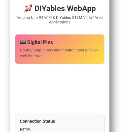
임
// Start the WebApp server
아
if
 (!
webAppsServer
.
begin
(WIFI_SSID, WIFI
두
while
 (1) {
이
Serial
.
println
(
"Failed to start Web
노
나
delay
(1000);
노
    }
ESP32
  }
-
여
// Return the current state to display 
러
  webDigitalPinsPage.
onPinRead
([](
int
 pin)
LED
return
 pinStates[pin];  
// Return the
깜
// You can implement custom read log
빡
  });
이
기
// Handle the control request from Web 
아
  webDigitalPinsPage.
onPinWrite
([](
int
 pin
두
이
digitalWrite
(pin, state);
노
    pinStates[pin] = state;
나
// You can implement custom control l
노
  });