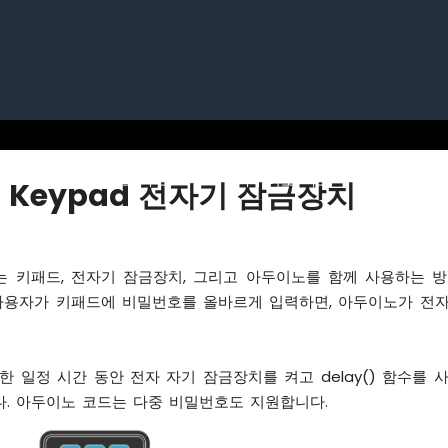
 파이
아두이노 우노 R4
아두이노 나노
아두이노 나
Keypad 전자기 잠금장치
 키패드, 전자기 잠금장치, 그리고 아두이노를 함께 사용하는 
 사용자가 키패드에 비밀번호를 올바르게 입력하면, 아두이노가 전
한 일정 시간 동안 전자 자기 잠금장치를 켜고 delay() 함수를 
. 아두이노 코드는 다중 비밀번호도 지원합니다.