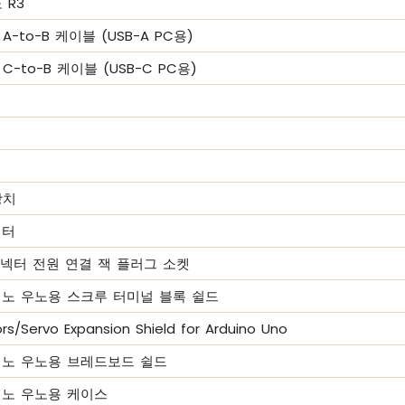
 R3
입 A-to-B 케이블 (USB-A PC용)
입 C-to-B 케이블 (USB-C PC용)
장치
댑터
 커넥터 전원 연결 잭 플러그 소켓
이노 우노용 스크루 터미널 블록 쉴드
rs/Servo Expansion Shield for Arduino Uno
이노 우노용 브레드보드 쉴드
이노 우노용 케이스