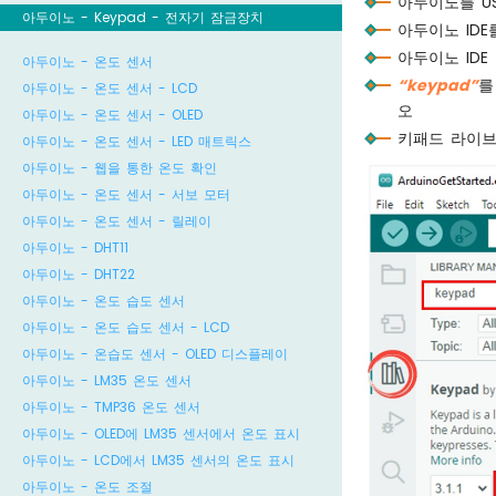
아두이노를 U
아두이노 - Keypad - 전자기 잠금장치
아두이노 ID
void
se
Seria
아두이노 ID
아두이노 - 온도 센서
  input_
“keypad”
를
아두이노 - 온도 센서 - LCD
pinMo
오
아두이노 - 온도 센서 - OLED
digit
키패드 라이
아두이노 - 온도 센서 - LED 매트릭스
}
아두이노 - 웹을 통한 온도 확인
아두이노 - 온도 센서 - 서보 모터
void
lo
아두이노 - 온도 센서 - 릴레이
char
 
아두이노 - DHT11
if
 (k
아두이노 - DHT22
Ser
아두이노 - 온도 습도 센서
아두이노 - 온도 습도 센서 - LCD
if
 
아두이노 - 온습도 센서 - OLED 디스플레이
      i
아두이노 - LM35 온도 센서
    } 
e
아두이노 - TMP36 온도 센서
아두이노 - OLED에 LM35 센서에서 온도 표시
아두이노 - LCD에서 LM35 센서의 온도 표시
아두이노 - 온도 조절
      