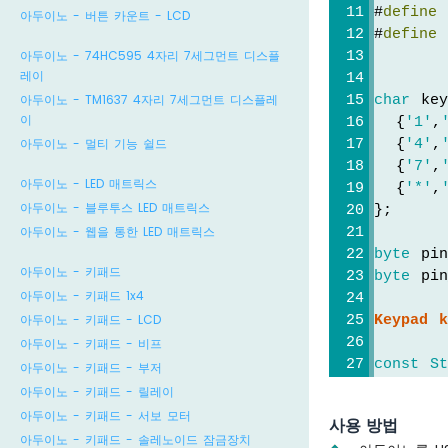
#
define
 
아두이노 - 버튼 카운트 - LCD
#
define
 
아두이노 - 74HC595 4자리 7세그먼트 디스플
레이
아두이노 - TM1637 4자리 7세그먼트 디스플레
char
 key
이
  {
'1'
,
아두이노 - 멀티 기능 쉴드
  {
'4'
,
  {
'7'
,
아두이노 - LED 매트릭스
  {
'*'
,
아두이노 - 블루투스 LED 매트릭스
};
아두이노 - 웹을 통한 LED 매트릭스
byte
 pin
아두이노 - 키패드
byte
 pin
아두이노 - 키패드 1x4
아두이노 - 키패드 - LCD
Keypad
아두이노 - 키패드 - 비프
const
S
아두이노 - 키패드 - 부저
const
S
아두이노 - 키패드 - 릴레이
const
S
아두이노 - 키패드 - 서보 모터
사용 방법
String
 i
아두이노 - 키패드 - 솔레노이드 잠금장치