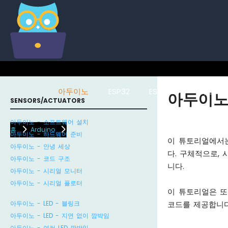
아두이노
ESP32
ESP8266
라즈베리
아두이노 
SENSORS/ACTUATORS
아두이노 - 소프트웨어 설치
홈
Arduino
아두이노 - 하드웨어 준비
이 튜토리얼에서는
아두이노 - 안녕 세상
다. 구체적으로,
아두이노 - 코드 구조
니다.
아두이노 - 시리얼 모니터
아두이노 - 시리얼 플로터
이 튜토리얼은 또
아두이노 - LED - 블링크
코드를 제공합니다
아두이노 - LED - 지연 없이 깜박임
아두이노 - 여러 LED 깜박임