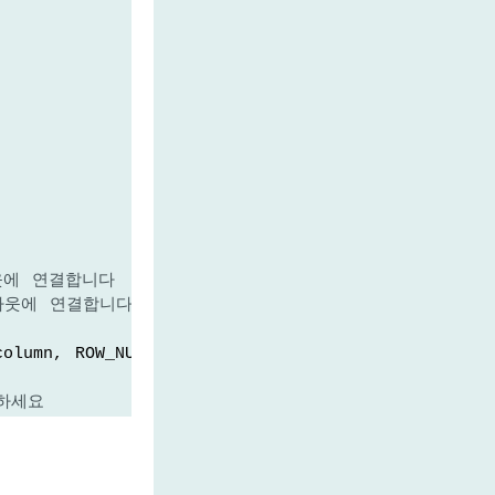
웃에 연결합니다
아웃에 연결합니다
column, ROW_NUM, COLUMN_NUM );
하세요
경하세요
변경하세요