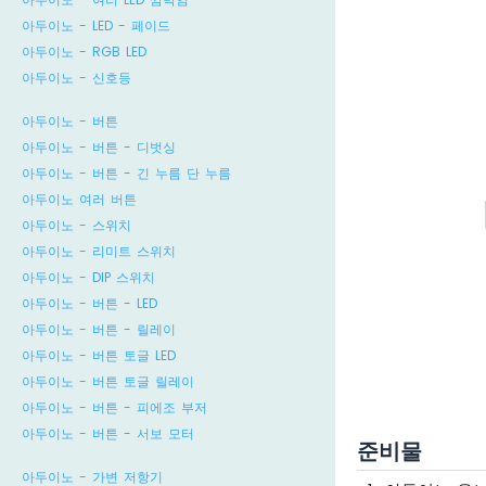
아두이노 - LED - 페이드
아두이노 - RGB LED
아두이노 - 신호등
아두이노 - 버튼
아두이노 - 버튼 - 디벗싱
아두이노 - 버튼 - 긴 누름 단 누름
아두이노 여러 버튼
아두이노 - 스위치
아두이노 - 리미트 스위치
아두이노 - DIP 스위치
아두이노 - 버튼 - LED
아두이노 - 버튼 - 릴레이
아두이노 - 버튼 토글 LED
아두이노 - 버튼 토글 릴레이
아두이노 - 버튼 - 피에조 부저
아두이노 - 버튼 - 서보 모터
준비물
아두이노 - 가변 저항기