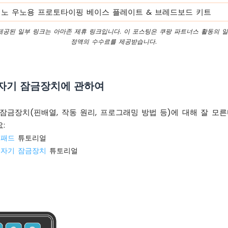
이노 우노용 프로토타이핑 베이스 플레이트 & 브레드보드 키트
 제공된 일부 링크는 아마존 제휴 링크입니다. 이 포스팅은 쿠팡 파트너스 활동의 일
정액의 수수료를 제공받습니다.
전자기 잠금장치에 관하여
잠금장치(핀배열, 작동 원리, 프로그래밍 방법 등)에 대해 잘 모른
:
키패드
튜토리얼
전자기 잠금장치
튜토리얼