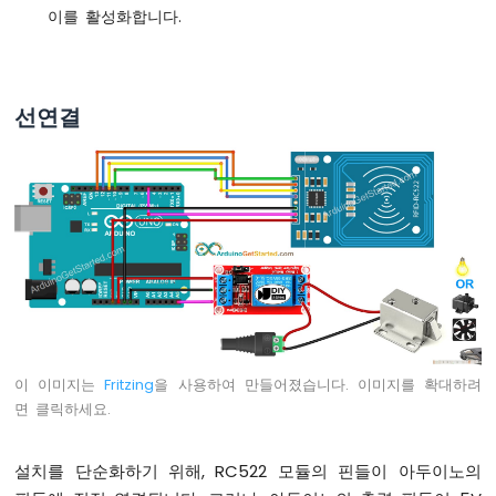
LED
이를 활성화합니다.
-
페
이
드
선연결
아
두
이
노
-
RGB
LED
아
두
이
노
-
이 이미지는
Fritzing
을 사용하여 만들어졌습니다. 이미지를 확대하려
신
면 클릭하세요.
호
등
설치를 단순화하기 위해, RC522 모듈의 핀들이 아두이노의
아