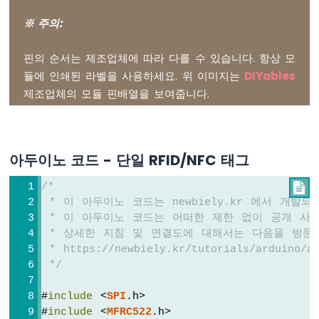
버
※ 주의:
튼
-
긴
핀의 순서는 제조업체에 따라 다를 수 있습니다. 항상 모
누
듈에 인쇄된 라벨을 사용하세요. 위 이미지는
DIYables
름
제조업체의 모듈 핀배열을 보여줍니다.
단
누
름
아
두
아두이노 코드 - 단일 RFID/NFC 태그
이
노
/*

여
 * 이 아두이노 코드는 newbiely.kr 에서 개발
러
 * 이 아두이노 코드는 어떠한 제한 없이 공개 사
버
 * 상세한 지침 및 연결도에 대해서는 다음을 방문
튼
 * https://newbiely.kr/tutorials/arduino/a
아
 */
두
이
#
include
 <
SPI
.h>
노
#
include
 <
MFRC522
.h>
-