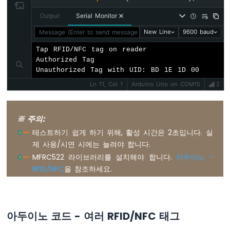
모
터
Output
Serial Monitor
Message (Enter to send message to 'Arduino Uno' on 'COM15')
New Line
9600 baud
아
두
Tap RFID/NFC tag on reader

이
Authorized Tag

노
Unauthorized Tag with UID: BD 1E 1D 00
-
Ln 11, Col 1
Arduino Uno on COM15
2
가
변
저
※ 주의:
항
기
테스트하기 쉽게 하기 위해, 활성 시간은 2초입니다. 실
아
제 사용/시연 시에는 늘려야 합니다.
두
MFRC522 라이브러리를 설치해야 합니다.
아두이노 -
이
RFID/NFC
을 참조하세요.
노
-
가
변
아두이노 코드 - 여러 RFID/NFC 태그
저
항