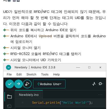
if
 (rfid.
PICC_IsNewCardPresent
()) { 
//
치
if
 (rfid.
PICC_ReadCardSerial
()) { 
//
아
UID가 일반적으로 RFID/NFC 태그에 인쇄되지 않기 때문에, 우
MFRC522
::
PICC_Type
 piccType = rfid.
두
리가 먼저 해야 할 첫 번째 단계는 태그의 UID를 찾는 것입니
이
if
 (rfid.uid.uidByte[0] == authoriz
노
다. 이것은 다음과 같이 할 수 있습니다:
          rfid.uid.uidByte[1] == authoriz
-
위의 코드를 복사하고 Arduino IDE로 열기
버
          rfid.uid.uidByte[2] == authoriz
Arduino IDE에서
Upload
버튼을 클릭하여 코드를 Arduino
튼
          rfid.uid.uidByte[3] == authori
에 업로드하기
-
Serial
.
println
(
"Authorized Tag"
);
시리얼 모니터 열기
LED
digitalWrite
(RELAY_PIN, 
HIGH
); 
/
아
RFID-RC522 모듈에 RFID/NFC 태그를 탭하기
delay
(2000);
두
시리얼 모니터에서 UID 가져오기
digitalWrite
(RELAY_PIN, 
LOW
);  
/
이
      }
Newbiely | Arduino IDE 2.3.8
∞
──
☐
✕
노
else
-
File
Edit
Sketch
Tools
Help
      {
버
Serial
.
print
(
"Unauthorized Tag wi
튼
Arduino Uno
for
 (
int
 i = 0; i < rfid.uid.
si
-
Serial
.
print
(rfid.uid.uidByte[
릴
···
Newbiely.ino
레
Serial
.
print
(rfid.uid.uidByte[
이
        }
Serial
.
println
(
"Hello World!"
);
8
아
Serial
.
println
();