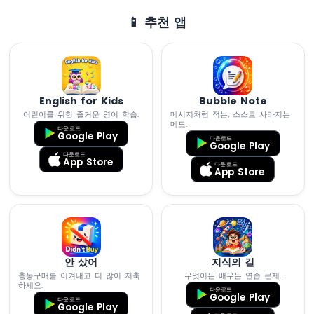
니
📱 추천 앱
다
아
두
이
노
English for Kids
Bubble Note
-
어린이를 위한 즐거운 영어 학습.
메시지처럼 적는, 스스로 사라지는
로
메모.
다운로드
터
Google Play
다운로드
Google Play
리
다운로드
App Store
엔
다운로드
App Store
코
더
아
두
이
노
안 샀어
지식의 길
-
충동구매를 이겨내고 더 많이 저축
무엇이든 배우는 연습 문제.
로
하세요.
다운로드
터
Google Play
다운로드
리
Google Play