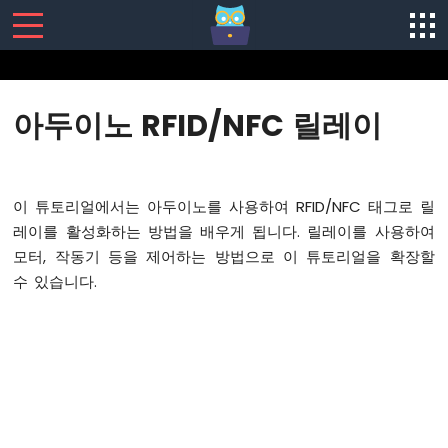
SENSORS/ACTUATORS
아두이노 RFID/NFC 릴레이
아
두
이
노
이 튜토리얼에서는 아두이노를 사용하여 RFID/NFC 태그로 릴
-
레이를 활성화하는 방법을 배우게 됩니다. 릴레이를 사용하여
소
모터, 작동기 등을 제어하는 방법으로 이 튜토리얼을 확장할
프
트
수 있습니다.
웨
어
설
치
아
두
이
노