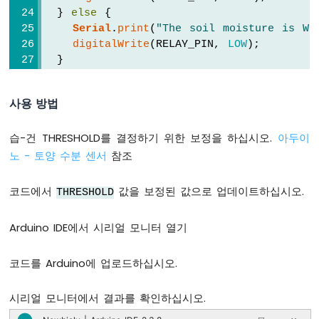
두
  } 
else
 {
이
Serial
.
print
(
"The soil moisture is WE
노
digitalWrite
(RELAY_PIN, 
LOW
);
-
  }
버
튼
Serial
.
print
(
" ("
);
아
사용 방법
Serial
.
print
(value);
두
Serial
.
println
(
")"
);
이
습-건 THRESHOLD를 결정하기 위한 보정을 하십시오.
아두이
노
-
delay
(1000);
노 - 토양 수분 센서
참조
버
}
튼
코드에서
값을 보정된 값으로 업데이트하십시오.
THRESHOLD
-
디
벗
Arduino IDE에서 시리얼 모니터 열기
싱
아
코드를 Arduino에 업로드하십시오.
두
이
시리얼 모니터에서 결과를 확인하십시오.
노
-