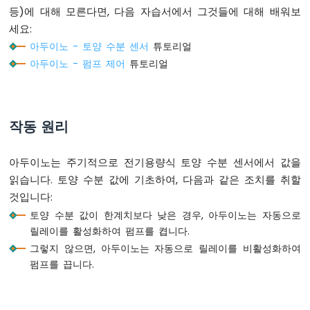
등)에 대해 모른다면, 다음 자습서에서 그것들에 대해 배워보
플
로
세요:
터
아두이노 - 토양 수분 센서
튜토리얼
아두이노 - 펌프 제어
튜토리얼
아
두
이
노
-
작동 원리
LED
-
아두이노는 주기적으로 전기용량식 토양 수분 센서에서 값을
블
링
읽습니다. 토양 수분 값에 기초하여, 다음과 같은 조치를 취할
크
것입니다:
아
토양 수분 값이 한계치보다 낮은 경우, 아두이노는 자동으로
두
릴레이를 활성화하여 펌프를 켭니다.
이
그렇지 않으면, 아두이노는 자동으로 릴레이를 비활성화하여
노
-
펌프를 끕니다.
LED
-
지