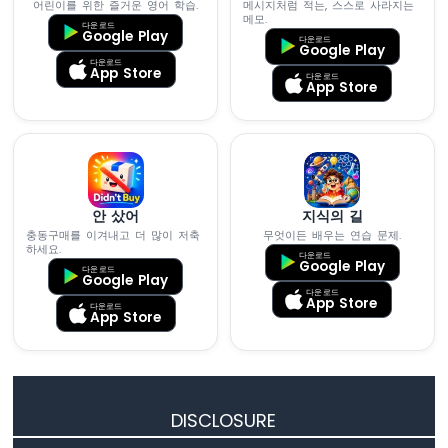
어린이를 위한 즐거운 영어 학습.
메시지처럼 적는, 스스로 사라지는
두
메모.
다운로드
Google Play
이
다운로드
Google Play
노
다운로드
App Store
-
다운로드
App Store
버
튼
토
글
LED
아
안 샀어
지식의 길
두
충동구매를 이겨내고 더 많이 저축
무엇이든 배우는 연습 문제.
이
하세요.
다운로드
노
Google Play
다운로드
Google Play
-
다운로드
버
App Store
다운로드
App Store
튼
토
글
릴
레
DISCLOSURE
이
아