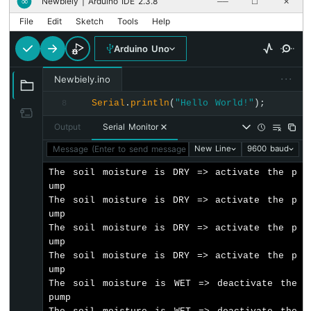
Newbiely | Arduino IDE 2.3.8
∞
──
☐
✕
버
튼
File
Edit
Sketch
Tools
Help
-
Arduino Uno
긴
누
름
···
Newbiely.ino
단
Serial
.
println
(
"Hello World!"
);
8
누
름
Output
Serial Monitor
아
Message (Enter to send message to 'Arduino Uno' on 'COM15')
두
New Line
9600 baud
이
The soil moisture is DRY => activate the p
노
ump

여
The soil moisture is DRY => activate the p
러
ump

버
The soil moisture is DRY => activate the p
튼
ump

아
The soil moisture is DRY => activate the p
두
ump

이
The soil moisture is WET => deactivate the 
노
pump

-