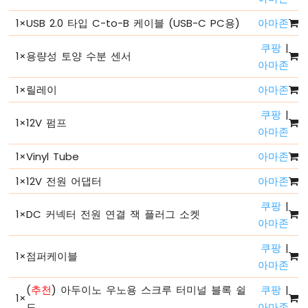
-
1
×
USB 2.0 타입 C-to-B 케이블 (USB-C PC용)
아마존
하
드
쿠팡
|
웨
1
×
용량성 토양 수분 센서
아마존
어
준
1
×
릴레이
아마존
비
아
쿠팡
|
1
×
12V 펌프
두
아마존
이
노
1
×
Vinyl Tube
아마존
-
안
1
×
12V 전원 어댑터
아마존
녕
쿠팡
|
세
1
×
DC 커넥터 전원 연결 잭 플러그 소켓
상
아마존
아
쿠팡
|
두
1
×
점퍼케이블
아마존
이
노
(
추천
) 아두이노 우노용 스크루 터미널 블록 쉴
쿠팡
|
-
1
×
코
드
아마존