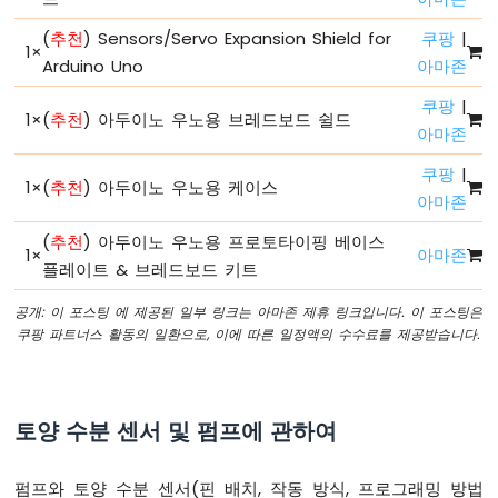
드
(
추천
) Sensors/Servo Expansion Shield for
쿠팡
|
구
1
×
조
Arduino Uno
아마존
아
쿠팡
|
두
1
×
(
추천
) 아두이노 우노용 브레드보드 쉴드
아마존
이
노
쿠팡
|
-
1
×
(
추천
) 아두이노 우노용 케이스
아마존
시
리
(
추천
) 아두이노 우노용 프로토타이핑 베이스
얼
1
×
아마존
모
플레이트 & 브레드보드 키트
니
터
공개: 이 포스팅 에 제공된 일부 링크는 아마존 제휴 링크입니다. 이 포스팅은
쿠팡 파트너스 활동의 일환으로, 이에 따른 일정액의 수수료를 제공받습니다.
아
두
이
노
토양 수분 센서 및 펌프에 관하여
-
시
리
펌프와 토양 수분 센서(핀 배치, 작동 방식, 프로그래밍 방법
얼