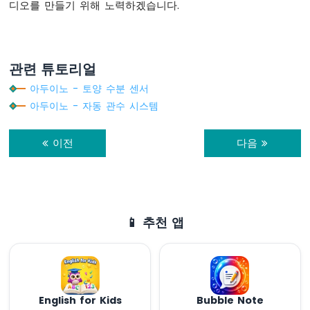
디오를 만들기 위해 노력하겠습니다.
치
아
두
이
관련 튜토리얼
노
-
아두이노 - 토양 수분 센서
버
아두이노 - 자동 관수 시스템
튼
-
LED
이전
다음
아
두
이
노
-
📱 추천 앱
버
튼
-
릴
레
이
English for Kids
Bubble Note
아