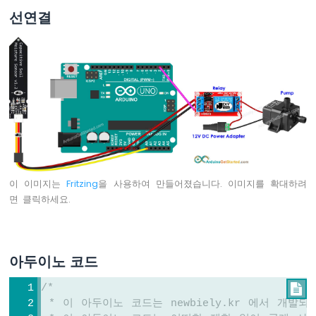
연
선연결
없
이
깜
박
임
아
두
이
노
-
여
러
이 이미지는
Fritzing
을 사용하여 만들어졌습니다. 이미지를 확대하려
LED
면 클릭하세요.
깜
박
임
아
아두이노 코드
두
이
/*

노
 * 이 아두이노 코드는 newbiely.kr 에서 개발
-