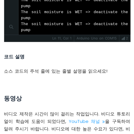
The soil moisture is WET => deactivate the 
스
pump

위
The soil moisture is WET => deactivate the 
치
pump

아
The soil moisture is WET => deactivate the 
두
pump
이
Ln 11, Col 1
Arduino Uno on COM15
2
노
-
리
코드 설명
미
트
스
소스 코드의 주석 줄에 있는 줄별 설명을 읽으세요!
위
치
아
두
동영상
이
노
비디오 제작은 시간이 많이 걸리는 작업입니다. 비디오 튜토리
-
DIP
얼이 학습에 도움이 되었다면,
YouTube 채널
을 구독하여
스
알려 주시기 바랍니다. 비디오에 대한 높은 수요가 있다면, 비
위