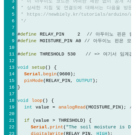
 * 이 아두이노 코드는 어떠한 제한 없이 공개 사
LED
 * 상세한 지침 및 연결도에 대해서는 다음을 방문
-
 * https://newbiely.kr/tutorials/arduino/ar
페
 */
이
드
#
define
 RELAY_PIN    2  
// 아두이노 핀은 
아
두
#
define
 MOISTURE_PIN A0 
// 아두이노 핀은 모
이
노
#
define
 THRESHOLD 530   
// => 여기서 임계
-
RGB
void
setup
() {
LED
Serial
.
begin
(9600);
아
pinMode
(RELAY_PIN, 
OUTPUT
);
두
}
이
노
void
loop
() {
-
int
 value = 
analogRead
(MOISTURE_PIN); 
/
신
호
등
if
 (value > THRESHOLD) {
Serial
.
print
(
"The soil moisture is DR
아
digitalWrite
(RELAY_PIN, 
HIGH
);