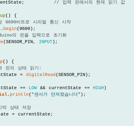
rentState;         
// 입력 핀에서의 현재 읽기 값
tup
() {
당 9600비트로 시리얼 통신 시작
l
.
begin
(9600);
rduino의 핀을 입력으로 초기화
de
(SENSOR_PIN, 
INPUT
);
op
() {
력 핀의 상태 읽기:
ntState = 
digitalRead
(SENSOR_PIN);
stState == 
LOW
 && currentState == 
HIGH
)
ial
.
println
(
"센서가 만져졌습니다"
);
마지막 상태 저장
tate = currentState;