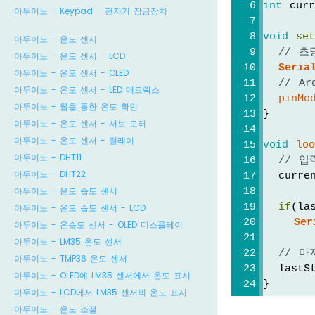
int
 cur
아두이노 - Keypad - 전자기 잠금장치
void
se
아두이노 - 온도 센서
// 초
아두이노 - 온도 센서 - LCD
Seria
아두이노 - 온도 센서 - OLED
// A
아두이노 - 온도 센서 - LED 매트릭스
pinMo
아두이노 - 웹을 통한 온도 확인
}
아두이노 - 온도 센서 - 서보 모터
아두이노 - 온도 센서 - 릴레이
void
lo
아두이노 - DHT11
// 입
아두이노 - DHT22
  curre
아두이노 - 온도 습도 센서
if
(la
아두이노 - 온도 습도 센서 - LCD
Ser
아두이노 - 온습도 센서 - OLED 디스플레이
아두이노 - LM35 온도 센서
// 
아두이노 - TMP36 온도 센서
  lastS
아두이노 - OLED에 LM35 센서에서 온도 표시
}
아두이노 - LCD에서 LM35 센서의 온도 표시
아두이노 - 온도 조절