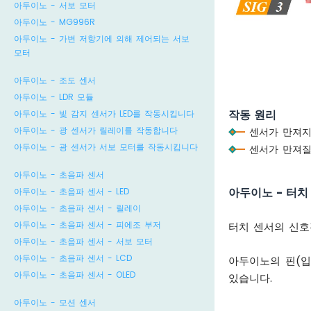
아두이노 - 서보 모터
아두이노 - MG996R
아두이노 - 가변 저항기에 의해 제어되는 서보
모터
아두이노 - 조도 센서
아두이노 - LDR 모듈
작동 원리
아두이노 - 빛 감지 센서가 LED를 작동시킵니다
아두이노 - 광 센서가 릴레이를 작동합니다
센서가 만져지
아두이노 - 광 센서가 서보 모터를 작동시킵니다
센서가 만져질
아두이노 - 초음파 센서
아두이노 - 터치
아두이노 - 초음파 센서 - LED
아두이노 - 초음파 센서 - 릴레이
아두이노 - 초음파 센서 - 피에조 부저
터치 센서의 신호
아두이노 - 초음파 센서 - 서보 모터
아두이노 - 초음파 센서 - LCD
아두이노의 핀(입
아두이노 - 초음파 센서 - OLED
있습니다.
아두이노 - 모션 센서