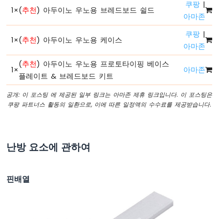
쿠팡
|
플
1
×
(
추천
) 아두이노 우노용 브레드보드 쉴드
아마존
로
터
쿠팡
|
1
×
(
추천
) 아두이노 우노용 케이스
아마존
아
두
(
추천
) 아두이노 우노용 프로토타이핑 베이스
이
1
×
아마존
플레이트 & 브레드보드 키트
노
-
공개: 이 포스팅 에 제공된 일부 링크는 아마존 제휴 링크입니다. 이 포스팅은
LED
쿠팡 파트너스 활동의 일환으로, 이에 따른 일정액의 수수료를 제공받습니다.
-
블
링
크
난방 요소에 관하여
아
두
이
노
핀배열
-
LED
-
지