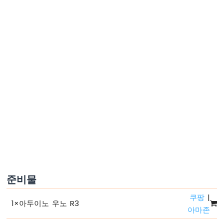
-
하
드
웨
어
준
비
아
두
이
노
-
안
녕
세
상
아
준비물
두
이
쿠팡
|
노
1
×
아두이노 우노 R3
아마존
-
코