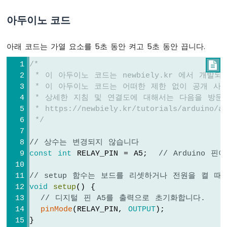
두
이
아두이노 코드
노
-
아래 코드는 가열 요소를 5초 동안 켜고 5초 동안 끕니다.
버
튼
/*

아
 * 이 아두이노 코드는 newbiely.kr 에서 개발
두
 * 이 아두이노 코드는 어떠한 제한 없이 공개 사
이
 * 상세한 지침 및 연결도에 대해서는 다음을 방문
노
 * https://newbiely.kr/tutorials/arduino/ar
-
버
 */
튼
-
// 상수는 변경되지 않습니다
디
const
int
 RELAY_PIN = A5;  
// Arduino 
벗
싱
// setup 함수는 보드를 리셋하거나 전원을 켤 때
아
void
setup
() {
두
// 디지털 핀 A5를 출력으로 초기화합니다.
이
pinMode
(RELAY_PIN, 
OUTPUT
);
노
}
-