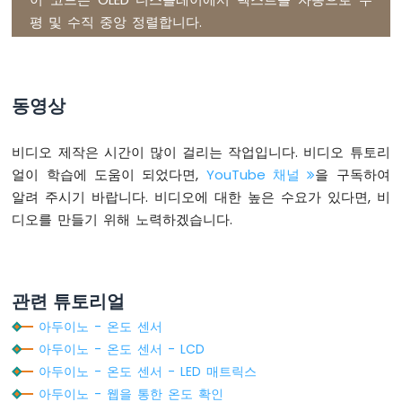
이 코드는 OLED 디스플레이에서 텍스트를 자동으로 수
두
평 및 수직 중앙 정렬합니다.
이
노
-
버
동영상
튼
토
글
비디오 제작은 시간이 많이 걸리는 작업입니다. 비디오 튜토리
LED
얼이 학습에 도움이 되었다면,
YouTube 채널
을 구독하여
아
알려 주시기 바랍니다. 비디오에 대한 높은 수요가 있다면, 비
두
이
디오를 만들기 위해 노력하겠습니다.
노
-
버
튼
관련 튜토리얼
토
글
아두이노 - 온도 센서
릴
아두이노 - 온도 센서 - LCD
레
아두이노 - 온도 센서 - LED 매트릭스
이
아두이노 - 웹을 통한 온도 확인
아