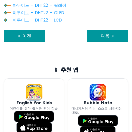
모
아두이노 - DHT22 - 릴레이
터
아두이노 - DHT22 - OLED
아두이노 - DHT22 - LCD
아
두
이
이전
다음
노
-
가
변
저
항
📱 추천 앱
기
아
두
이
노
English for Kids
Bubble Note
-
어린이를 위한 즐거운 영어 학습.
메시지처럼 적는, 스스로 사라지는
가
메모.
다운로드
변
Google Play
다운로드
Google Play
저
다운로드
항
App Store
다운로드