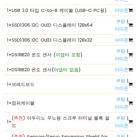
-
1
×
USB 2.0 타입 C-to-B 케이블 (USB-C PC용)
아마존
하
드
쿠팡
|
웨
1
×
SSD1306 I2C OLED 디스플레이 128x64
아마존
어
준
1
×
SSD1306 I2C OLED 디스플레이 128x32
아마존
비
아
쿠팡
|
1
×
DS18B20 온도 센서 (
어댑터 포함
)
두
아마존
이
노
1
×
DS18B20 온도 센서(
어댑터 없음
)
아마존
-
안
쿠팡
|
1
×
브레드보드
녕
아마존
세
상
쿠팡
|
1
×
점퍼케이블
아
아마존
두
(
추천
) 아두이노 우노용 스크루 터미널 블록 쉴
쿠팡
|
이
1
×
노
드
아마존
-
코
(
추천
) Sensors/Servo Expansion Shield for
쿠팡
|