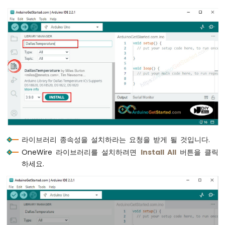
스
위
치
아
두
이
노
-
리
미
트
스
위
치
라이브러리 종속성을 설치하라는 요청을 받게 될 것입니다.
아
OneWire 라이브러리를 설치하려면
Install All
버튼을 클릭
두
하세요.
이
노
-
DIP
스
위