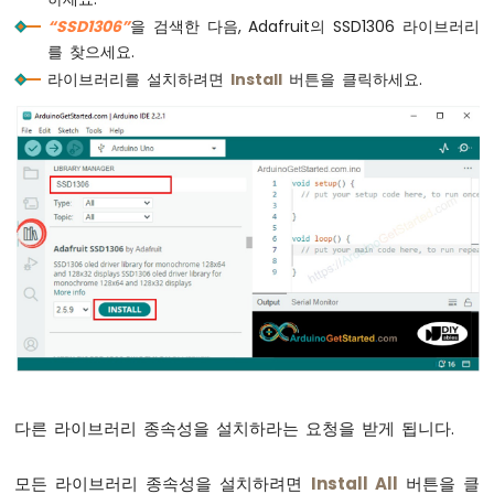
두
delay
(2000);         
// 초기화를 위해 기
“SSD1306”
을 검색한 다음, Adafruit의 SSD1306 라이브러리
이
oled
.
clearDisplay
(); 
// 디스플레이 클리어
를 찾으세요.
노
라이브러리를 설치하려면
Install
버튼을 클릭하세요.
-
oled
.
setTextSize
(2);          
// 텍스트
버
oled
.
setTextColor
(WHITE);     
// 텍스트
튼
oled
.
setCursor
(0, 10);        
// 디스
아
두
  tempSensor.
begin
();     
// 센서 초기화
이
  tempString.reserve(10); 
// String 사
노
-
}
버
튼
void
loop
() {
-
  tempSensor.
requestTemperatures
();      
디
float
 tempCelsius = tempSensor.
getTempCB
벗
싱
  tempString  = 
String
(tempCelsius, 2); 
/
아
  tempString += 
"°C"
;
두
다른 라이브러리 종속성을 설치하라는 요청을 받게 됩니다.
이
Serial
.
println
(tempString); 
// 시리얼 모
노
모든 라이브러리 종속성을 설치하려면
Install All
버튼을 클
  oledDisplayCenter(tempString);
-