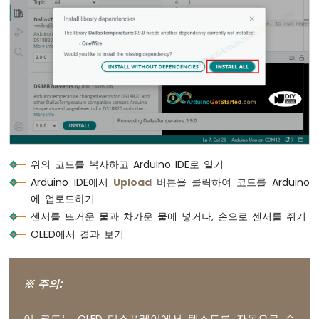
치
아
두
이
노
-
버
튼
-
LED
아
위의 코드를 복사하고 Arduino IDE로 열기
두
Arduino IDE에서
Upload
버튼을 클릭하여 코드를 Arduino
이
에 업로드하기
노
-
센서를 뜨거운 물과 차가운 물에 넣거나, 손으로 센서를 쥐기
버
OLED에서 결과 보기
튼
-
릴
※ 주의:
레
이
아