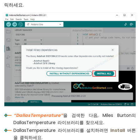
}
버
릭하세요.
튼
-
void
 oledDisplayCenter(
String
 text) {
긴
int16_t
 x1;
누
int16_t
 y1;
름
uint16_t
 width;
단
uint16_t
 height;
누
름
oled
.
getTextBounds
(text, 0, 0, &x1, &y1,
아
두
// 가로 및 세로 중앙에 표시
이
oled
.
clearDisplay
(); 
// 디스플레이 클리어
노
oled
.
setCursor
((SCREEN_WIDTH - width) /
여
러
oled
.
println
(text); 
// 표시할 텍스트
버
oled
.
display
();
튼
}
아
“DallasTemperature”
을 검색한 다음, Miles Burton의
두
DallasTemperature 라이브러리를 찾으세요.
이
DallasTemperature 라이브러리를 설치하려면
Install
버튼
노
을 클릭하세요.
-