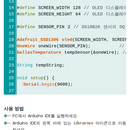
LED
#
define
 SCREEN_WIDTH 128 
// OLED 디스플레
-
#
define
 SCREEN_HEIGHT 64 
// OLED 디스플레
페
이
드
#
define
 SENSOR_PIN 2 
// DS18B20 센서의 D
아
두
Adafruit_SSD1306
oled
(SCREEN_WIDTH, SCREEN
이
OneWire
 oneWire(SENSOR_PIN);         
// 
노
DallasTemperature
 tempSensor(&oneWire); 
//
-
RGB
String
 tempString;
LED
아
void
setup
() {
두
Serial
.
begin
(9600);
이
노
// 128x64에 대한 주소 0x3C에서 OLED 디스
-
if
 (!
oled
.
begin
(SSD1306_SWITCHCAPVCC, 0x
신
사용 방법
Serial
.
println
(
F
(
"SSD1306 allocation f
호
PC에서 Arduino IDE를 실행하세요.
등
while
 (
true
);
Arduino IDE의 왼쪽 바에 있는
Libraries
아이콘으로 이동
  }
아
하세요.