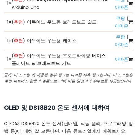
1
×
드
Arduino Uno
아마존
구
조
쿠팡
|
1
×
(
추천
) 아두이노 우노용 브레드보드 쉴드
아
아마존
두
쿠팡
|
이
1
×
(
추천
) 아두이노 우노용 케이스
노
아마존
-
(
추천
) 아두이노 우노용 프로토타이핑 베이스
시
1
×
아마존
리
플레이트 & 브레드보드 키트
얼
모
공개: 이 포스팅 에 제공된 일부 링크는 아마존 제휴 링크입니다. 이 포스팅은
니
쿠팡 파트너스 활동의 일환으로, 이에 따른 일정액의 수수료를 제공받습니다.
터
아
두
이
OLED 및 DS18B20 온도 센서에 대하여
노
-
OLED와 DS18B20 온도 센서(핀배열, 작동 원리, 프로그래밍 방
시
리
법 등)에 대해 잘 모른다면, 다음 튜토리얼에서 배워보세요:
얼