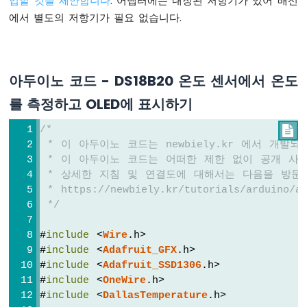
입할 것을 제안합니다
. 어댑터에는 내장된 저항기가 있어 배선
연
에서 별도의 저항기가 필요 없습니다.
없
이
깜
박
임
아두이노 코드 - DS18B20 온도 센서에서 온도
아
를 측정하고 OLED에 표시하기
두
이
/*

노
 * 이 아두이노 코드는 newbiely.kr 에서 개발
-
 * 이 아두이노 코드는 어떠한 제한 없이 공개 사
여
 * 상세한 지침 및 연결도에 대해서는 다음을 방문
러
LED
 * https://newbiely.kr/tutorials/arduino/ar
깜
 */
박
임
#
include
 <
Wire
.h>
아
#
include
 <
Adafruit_GFX
.h>
두
#
include
 <
Adafruit_SSD1306
.h>
이
#
include
 <
OneWire
.h>
노
#
include
 <
DallasTemperature
.h>
-