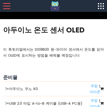
SENSORS/ACTUATORS
아두이노 온도 센서 OLED
아
두
이
노
이 튜토리얼에서는 DS18B20 원-와이어 센서에서 온도를 읽어
-
서 OLED에 표시하는 방법을 배워볼 예정입니다.
소
프
트
웨
준비물
어
설
쿠팡
|
치
1
×
아두이노 우노 R3
아마존
아
두
쿠팡
|
이
1
×
USB 2.0 타입 A-to-B 케이블 (USB-A PC용)
아마존
노