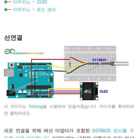
아두이노 - OLED
플
아두이노 - 온도 센서
로
터
아
두
선연결
이
노
-
LED
-
블
링
크
아
두
이
이 이미지는
Fritzing
을 사용하여 만들어졌습니다. 이미지를 확대하려
노
면 클릭하세요.
-
LED
-
쉬운 연결을 위해 배선 어댑터가 포함된
DS18B20 센서를 구
지