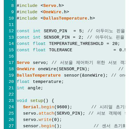
두
#
include
 <
Servo
.h>
이
#
include
 <
OneWire
.h>
노
#
include
 <
DallasTemperature
.h>
-
버
const
int
 SERVO_PIN  = 5; 
// 아두이노 핀을
튼
const
int
 SENSOR_PIN = 2; 
// 아두이노 핀을 D
-
const
float
 TEMPERATURE_THRESHOLD = 20;  
피
const
float
 TOLERANCE             = 0.5
에
조
부
Servo
 servo; 
// 서보을 제어하기 위한 서보 객
저
OneWire
 oneWire(SENSOR_PIN);         
// 
아
DallasTemperature
 sensor(&oneWire); 
// on
두
float
 temperature;
이
int
 angle;
노
-
void
setup
() {
버
Serial
.
begin
(9600);      
// 시리얼 초기화
튼
  servo.
attach
(SERVO_PIN); 
// 서보 객체에 
-
  servo.
write
(0);
서
  sensor.
begin
();          
// 센서 초기화
보