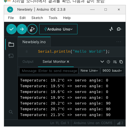
시리얼 모니터에서 결과를 확인, 다음과 같이 보임:
치
Newbiely | Arduino IDE 2.3.8
∞
──
☐
✕
아
두
File
Edit
Sketch
Tools
Help
이
노
Arduino Uno
-
버
···
Newbiely.ino
튼
-
Serial
.
println
(
"Hello World!"
);
8
LED
Output
Serial Monitor
아
두
Message (Enter to send message to 'Arduino Uno' on 'COM15')
New Line
9600 baud
이
노
Temperature: 19.2°C => servo angle: 0

-
Temperature: 19.5°C => servo angle: 0

버
Temperature: 19.6°C => servo angle: 0

튼
Temperature: 19.9°C => servo angle: 0

-
Temperature: 20.2°C => servo angle: 90

릴
Temperature: 20.7°C => servo angle: 90

레
Temperature: 21.3°C => servo angle: 90
이
Ln 11, Col 1
Arduino Uno on COM15
2
아