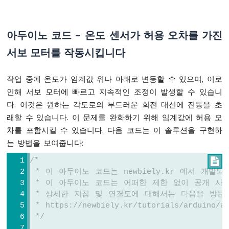
두
이
노
아두이노 코드 - 온도 센서가 허용 오차를 가진
-
버
서보 모터를 작동시킵니다
튼
토
작업 중에 온도가 임계값 위나 아래로 변동할 수 있으며, 이로
글
LED
인해 서보 모터에 빠르고 지속적인 조정이 발생할 수 있습니
아
다. 이것은 원하는 각도로의 부드러운 회전 대신에 진동을 초
두
래할 수 있습니다. 이 문제를 완화하기 위해 임계값에 허용 오
이
차를 포함시킬 수 있습니다. 다음 코드는 이 솔루션을 구현하
노
는 방법을 보여줍니다:
-
버
/*

튼
 * 이 아두이노 코드는 newbiely.kr 에서 개발
토
 * 이 아두이노 코드는 어떠한 제한 없이 공개 사
글
릴
 * 상세한 지침 및 연결도에 대해서는 다음을 방문
레
 * https://newbiely.kr/tutorials/arduino/ar
이
 */
아