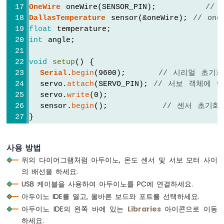
두
OneWire
 oneWire(SENSOR_PIN);         
// 
이
DallasTemperature
 sensor(&oneWire); 
// on
노
float
 temperature;
-
int
 angle;
버
튼
void
setup
() {
아
Serial
.
begin
(9600);      
// 시리얼 초기화
두
  servo.
attach
(SERVO_PIN); 
// 서보 객체에 
이
  servo.
write
(0);
노
  sensor.
begin
();          
// 센서 초기화
-
}
버
튼
-
void
loop
() {
사용 방법
디
  sensor.
requestTemperatures
();         
벗
위의 다이어그램처럼 아두이노, 온도 센서 및 서보 모터 사이
  temperature = sensor.
getTempCByIndex
(0);
싱
의 배선을 하세요.
아
USB 케이블을 사용하여 아두이노를 PC에 연결하세요.
if
 (temperature > TEMPERATURE_THRESHOLD)
두
    angle = 90; 
// 각도를 90도로 설정
아두이노 IDE를 열고, 올바른 보드와 포트를 선택하세요.
이
else
아두이노 IDE의 왼쪽 바에 있는
Libraries
아이콘으로 이동
노
    angle = 0;  
// 각도를 0도로 설정
-
하세요.