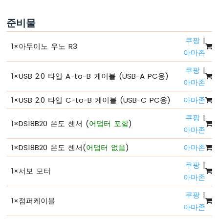
-
하
준비물
드
웨
쿠팡
|
1
×
아두이노 우노 R3
어
아마존
준
비
쿠팡
|
1
×
USB 2.0 타입 A-to-B 케이블 (USB-A PC용)
아
아마존
두
이
1
×
USB 2.0 타입 C-to-B 케이블 (USB-C PC용)
아마존
노
쿠팡
|
-
1
×
DS18B20 온도 센서 (
어댑터 포함
)
안
아마존
녕
1
×
DS18B20 온도 센서(
어댑터 없음
)
아마존
세
상
쿠팡
|
아
1
×
서보 모터
아마존
두
이
쿠팡
|
노
1
×
점퍼케이블
아마존
-
코