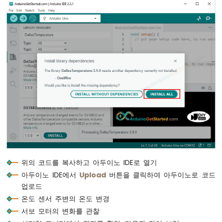
스
위
치
아
두
이
노
-
리
미
트
스
위
치
아
두
위의 코드를 복사하고 아두이노 IDE로 열기
이
아두이노 IDE에서
Upload
버튼을 클릭하여 아두이노로 코드
노
업로드
-
온도 센서 주변의 온도 변경
DIP
스
서보 모터의 변화를 관찰
위