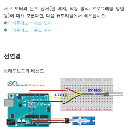
플
서보 모터와 온도 센서(핀 배치, 작동 방식, 프로그래밍 방법
로
등)에 대해 모른다면, 다음 튜토리얼에서 배우십시오:
터
아두이노 - 서보 모터
아
아두이노 - 온도 센서
두
이
노
-
선연결
LED
-
블
브레드보드와 배선도
링
크
아
두
이
노
-
LED
-
지