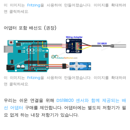
연
이 이미지는
Fritzing
을 사용하여 만들어졌습니다. 이미지를 확대하려
없
면 클릭하세요.
이
깜
박
어댑터 포함 배선도 (권장)
임
아
두
이
노
-
여
러
이 이미지는
Fritzing
을 사용하여 만들어졌습니다. 이미지를 확대하려
LED
면 클릭하세요.
깜
박
임
우리는 쉬운 연결을 위해
DS18B20 센서와 함께 제공되는 배
아
선 어댑터
구매를 제안합니다. 어댑터에는 별도의 저항기가 필
두
요 없게 하는 내장 저항기가 있습니다.
이
노
-