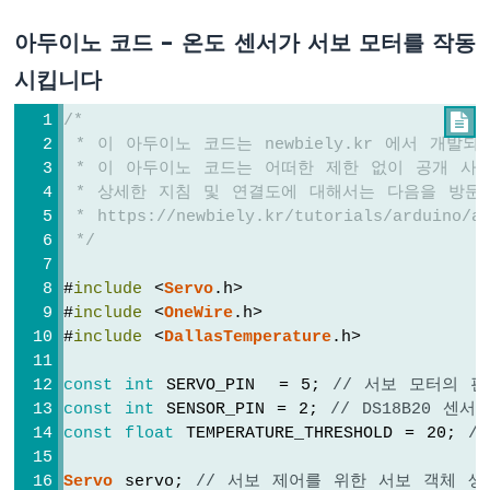
LED
-
아두이노 코드 - 온도 센서가 서보 모터를 작동
페
시킵니다
이
드
/*

아
 * 이 아두이노 코드는 newbiely.kr 에서 개발
두
 * 이 아두이노 코드는 어떠한 제한 없이 공개 사
이
노
 * 상세한 지침 및 연결도에 대해서는 다음을 방문
-
 * https://newbiely.kr/tutorials/arduino/ar
RGB
 */
LED
아
#
include
 <
Servo
.h>
두
#
include
 <
OneWire
.h>
이
#
include
 <
DallasTemperature
.h>
노
-
const
int
 SERVO_PIN  = 5; 
// 서보 모터의 핀
신
const
int
 SENSOR_PIN = 2; 
// DS18B20 센서
호
const
float
 TEMPERATURE_THRESHOLD = 20; 
//
등
아
Servo
 servo; 
// 서보 제어를 위한 서보 객체 생