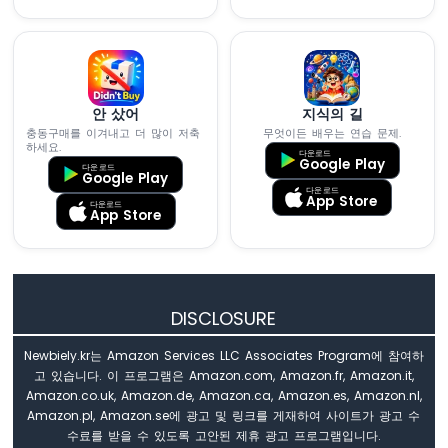
다
아
두
이
노
안 샀어
지식의 길
-
충동구매를 이겨내고 더 많이 저축
무엇이든 배우는 연습 문제.
가
하세요.
다운로드
Google Play
변
다운로드
Google Play
저
다운로드
App Store
항
다운로드
App Store
기
가
압
전
부
DISCLOSURE
저
를
Newbiely.kr는 Amazon Services LLC Associates Program에 참여하
활
고 있습니다. 이 프로그램은 Amazon.com, Amazon.fr, Amazon.it,
성
Amazon.co.uk, Amazon.de, Amazon.ca, Amazon.es, Amazon.nl,
화
Amazon.pl, Amazon.se에 광고 및 링크를 게재하여 사이트가 광고 수
합
수료를 받을 수 있도록 고안된 제휴 광고 프로그램입니다.
니