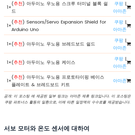
(
추천
) 아두이노 우노용 스크루 터미널 블록 쉴
쿠팡
|
드
1
×
드
아마존
구
조
(
추천
) Sensors/Servo Expansion Shield for
쿠팡
|
아
1
×
Arduino Uno
아마존
두
이
쿠팡
|
노
1
×
(
추천
) 아두이노 우노용 브레드보드 쉴드
아마존
-
시
쿠팡
|
리
1
×
(
추천
) 아두이노 우노용 케이스
아마존
얼
모
(
추천
) 아두이노 우노용 프로토타이핑 베이스
니
1
×
아마존
플레이트 & 브레드보드 키트
터
아
공개: 이 포스팅 에 제공된 일부 링크는 아마존 제휴 링크입니다. 이 포스팅은
두
쿠팡 파트너스 활동의 일환으로, 이에 따른 일정액의 수수료를 제공받습니다.
이
노
-
시
서보 모터와 온도 센서에 대하여
리
얼