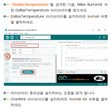
버
“DallasTemperature”
을 검색한 다음, Miles Burton에 의
  servo.
write
(angle);  
// 서보 모터 회전
튼
한 DallasTemperature 라이브러리를 찾으세요.
-
DallasTemperature 라이브러리를 설치하려면
Install
버튼
긴
// 시리얼로 출력
을 클릭하세요.
누
Serial
.
print
(
"Temperature: "
);
름
Serial
.
print
(temperature);
단
Serial
.
print
(
"°C => servo angle: "
);
누
Serial
.
println
(angle);
름
}
아
두
이
노
여
러
버
튼
아
라이브러리 종속성을 설치하라는 요청을 받게 됩니다.
두
OneWire 라이브러리를 설치하려면
Install All
버튼을 클릭
이
노
하세요.
-