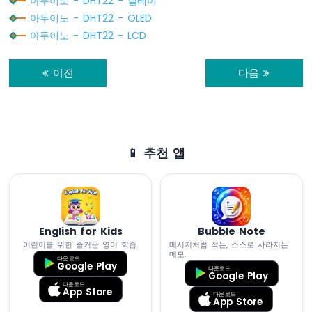
아두이노 - DHT22 - 릴레이
시
킵
아두이노 - DHT22 - OLED
니
아두이노 - DHT22 - LCD
다
아
이전
다음
두
이
노
-
가
변
📱 추천 앱
저
항
이
릴
레
이
English for Kids
Bubble Note
를
어린이를 위한 즐거운 영어 학습.
메시지처럼 적는, 스스로 사라지는
메모.
작
다운로드
Google Play
다운로드
동
Google Play
시
다운로드
App Store
다운로드
킵
App Store
니