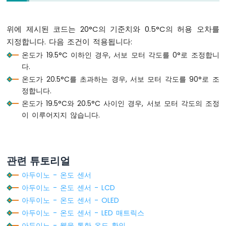
모
}
터
위에 제시된 코드는 20°C의 기준치와 0.5°C의 허용 오차를
void
loop
() {
아
  sensor.
requestTemperatures
();         
지정합니다. 다음 조건이 적용됩니다:
두
  temperature = sensor.
getTempCByIndex
(0);
온도가 19.5°C 이하인 경우, 서보 모터 각도를 0°로 조정합니
이
다.
노
-
온도가 20.5°C를 초과하는 경우, 서보 모터 각도를 90°로 조
if
 (temperature > (TEMPERATURE_THRESHOLD
가
정합니다.
    angle = 90; 
// 각도를 90도로 설정
변
온도가 19.5°C와 20.5°C 사이인 경우, 서보 모터 각도의 조정
else
if
 (temperature < (TEMPERATURE_THR
저
이 이루어지지 않습니다.
항
    angle = 0;  
// 각도를 0도로 설정
기
아
  servo.
write
(angle);  
// 서보 모터 회전
두
관련 튜토리얼
이
// 시리얼로 출력
노
Serial
.
print
(
"Temperature: "
);
아두이노 - 온도 센서
-
Serial
.
print
(temperature);
아두이노 - 온도 센서 - LCD
가
Serial
.
print
(
"°C => servo angle: "
);
아두이노 - 온도 센서 - OLED
변
Serial
.
println
(angle);
저
아두이노 - 온도 센서 - LED 매트릭스
}
항
아두이노 - 웹을 통한 온도 확인