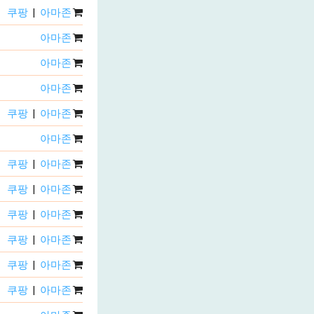
쿠팡
|
아마존
아마존
아마존
아마존
쿠팡
|
아마존
아마존
쿠팡
|
아마존
쿠팡
|
아마존
쿠팡
|
아마존
쿠팡
|
아마존
쿠팡
|
아마존
쿠팡
|
아마존