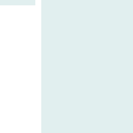
/ 핀 상태 변경: HIGH -> LOW