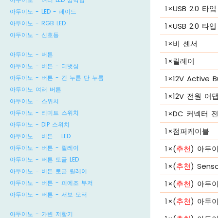
1
×
USB 2.0 타
아두이노 - LED - 페이드
아두이노 - RGB LED
1
×
USB 2.0 타
아두이노 - 신호등
1
×
비 센서
아두이노 - 버튼
1
×
릴레이
아두이노 - 버튼 - 디벗싱
1
×
12V Active B
아두이노 - 버튼 - 긴 누름 단 누름
아두이노 여러 버튼
1
×
12V 전원 어
아두이노 - 스위치
1
×
DC 커넥터 
아두이노 - 리미트 스위치
아두이노 - DIP 스위치
1
×
점퍼케이블
아두이노 - 버튼 - LED
1
×
(
추천
) 아두
아두이노 - 버튼 - 릴레이
아두이노 - 버튼 토글 LED
1
×
(
추천
) Senso
아두이노 - 버튼 토글 릴레이
1
×
(
추천
) 아두
아두이노 - 버튼 - 피에조 부저
아두이노 - 버튼 - 서보 모터
1
×
(
추천
) 아두
아두이노 - 가변 저항기