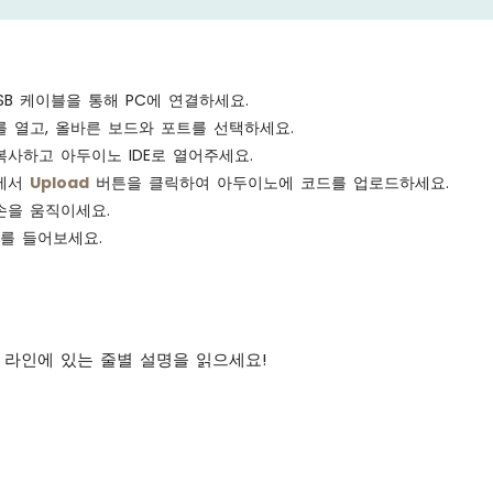
rev_rain_state == 
HIGH
 && rain_state == 
LOW
) { 
/
ial
.
println
(
"Rain stopped!"
);
italWrite
(BUZZER_PIN, 
LOW
);  
// 부저 끄기
SB 케이블을 통해 PC에 연결하세요.
E를 열고, 올바른 보드와 포트를 선택하세요.
복사하고 아두이노 IDE로 열어주세요.
E에서
Upload
버튼을 클릭하여 아두이노에 코드를 업로드하세요.
손을 움직이세요.
리를 들어보세요.
 라인에 있는 줄별 설명을 읽으세요!