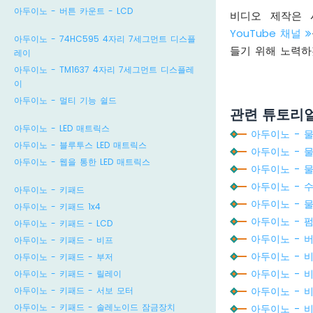
아두이노 - 버튼 카운트 - LCD
비디오 제작은 
YouTube 채널
아두이노 - 74HC595 4자리 7세그먼트 디스플
들기 위해 노력하
레이
아두이노 - TM1637 4자리 7세그먼트 디스플레
이
아두이노 - 멀티 기능 쉴드
관련 튜토리
아두이노 - LED 매트릭스
아두이노 - 
아두이노 - 블루투스 LED 매트릭스
아두이노 - 
아두이노 - 웹을 통한 LED 매트릭스
아두이노 - 
아두이노 - 
아두이노 - 키패드
아두이노 - 
아두이노 - 키패드 1x4
아두이노 - 
아두이노 - 키패드 - LCD
아두이노 - 버
아두이노 - 키패드 - 비프
아두이노 - 
아두이노 - 키패드 - 부저
아두이노 - 비
아두이노 - 키패드 - 릴레이
아두이노 - 키패드 - 서보 모터
아두이노 - 비
아두이노 - 키패드 - 솔레노이드 잠금장치
아두이노 - 비