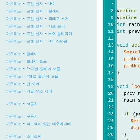
아두이노 - 모션 센서 - LED
아두이노 - 모션 센서 - 릴레이
#
define
 
#
define
 
아두이노 - 모션 센서 - 피에조 부저
int
 rai
아두이노 - 모션 센서 - 서보 모터
int
 prev
아두이노 - 모션 센서 - MP3 플레이어
아두이노 - 모션 센서 - LED 스트립
void
se
Seria
아두이노 - 릴레이
pinMo
아두이노 - 릴레이 쉴드
pinMo
아두이노 - 2-채널 릴레이 모듈
}
아두이노 - 4채널 릴레이 모듈
아두이노 - 팬 제어
void
lo
아두이노 - 가열 요소 제어
  prev_
  rain_
아두이노 - 자동차
if
 (p
아두이노 - 구동기
Ser
아두이노 - 피드백이 있는 액추에이터
dig
  }
아두이노 - 조이스틱