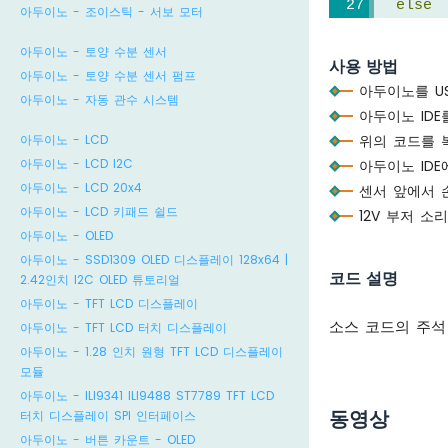
else
아두이노 - 조이스틱 - 서보 모터
if
 (p
Ser
아두이노 - 토양 수분 센서
사용 방법
dig
아두이노 - 토양 수분 센서 펌프
아두이노를 U
  }
아두이노 - 자동 관수 시스템
아두이노 ID
}
아두이노 - LCD
위의 코드를 
아두이노 - LCD I2C
아두이노 ID
아두이노 - LCD 20x4
센서 앞에서 
아두이노 - LCD 키패드 쉴드
12V 부저 소
아두이노 - OLED
아두이노 - SSD1309 OLED 디스플레이 128x64 |
코드 설명
2.42인치 I2C OLED 튜토리얼
아두이노 - TFT LCD 디스플레이
소스 코드의 주석
아두이노 - TFT LCD 터치 디스플레이
아두이노 - 1.28 인치 원형 TFT LCD 디스플레이
모듈
아두이노 - ILI9341 ILI9488 ST7789 TFT LCD
동영상
터치 디스플레이 SPI 인터페이스
아두이노 - 버튼 카운트 - OLED