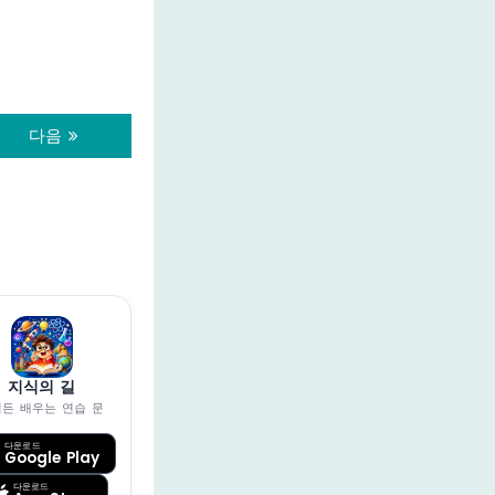
다음
지식의 길
든 배우는 연습 문
다운로드
Google Play
다운로드