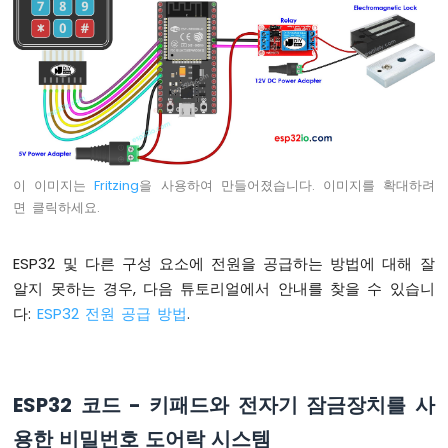
치
ESP32
-
버
튼
-
LED
ESP32
-
이 이미지는
Fritzing
을 사용하여 만들어졌습니다. 이미지를 확대하려
버
면 클릭하세요.
튼
-
릴
ESP32 및 다른 구성 요소에 전원을 공급하는 방법에 대해 잘
레
알지 못하는 경우, 다음 튜토리얼에서 안내를 찾을 수 있습니
이
다:
ESP32 전원 공급 방법
.
ESP32
-
버
튼
으
ESP32 코드 - 키패드와 전자기 잠금장치를 사
로
용한 비밀번호 도어락 시스템
LED