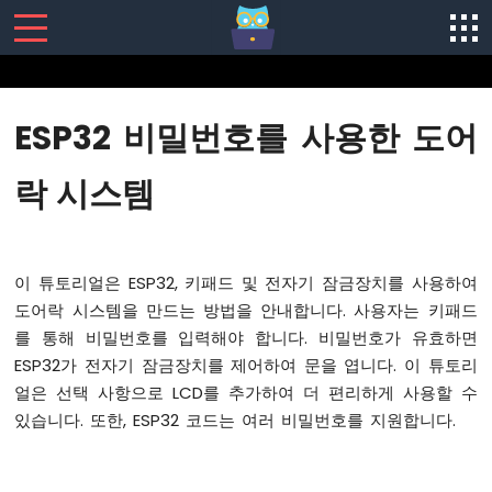
SENSORS/ACTUATORS
ESP32 비밀번호를 사용한 도어
ESP32
-
락 시스템
소
프
트
웨
이 튜토리얼은 ESP32, 키패드 및 전자기 잠금장치를 사용하여
어
설
도어락 시스템을 만드는 방법을 안내합니다. 사용자는 키패드
치
를 통해 비밀번호를 입력해야 합니다. 비밀번호가 유효하면
ESP32
ESP32가 전자기 잠금장치를 제어하여 문을 엽니다. 이 튜토리
-
얼은 선택 사항으로 LCD를 추가하여 더 편리하게 사용할 수
하
있습니다. 또한, ESP32 코드는 여러 비밀번호를 지원합니다.
드
웨
어
준