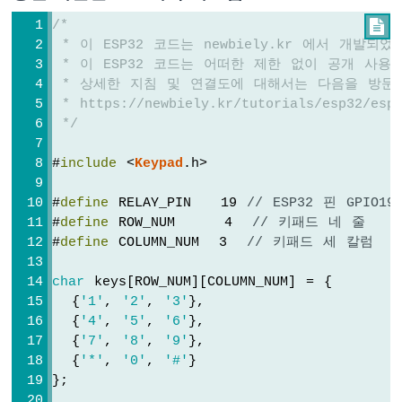
토
/*

글
 * 이 ESP32 코드는 newbiely.kr 에서 개발되
하
기
 * 이 ESP32 코드는 어떠한 제한 없이 공개 사용
 * 상세한 지침 및 연결도에 대해서는 다음을 방문
ESP32
-
 * https://newbiely.kr/tutorials/esp32/esp3
버
 */
튼
토
#
include
 <
Keypad
.h>
글
릴
#
define
 RELAY_PIN   19 
// ESP32 핀 GPIO
레
#
define
 ROW_NUM     4  
// 키패드 네 줄
이
#
define
 COLUMN_NUM  3  
// 키패드 세 칼럼
ESP32
-
char
 keys[ROW_NUM][COLUMN_NUM] = {
버
  {
'1'
, 
'2'
, 
'3'
},
튼
  {
'4'
, 
'5'
, 
'6'
},
-
피
  {
'7'
, 
'8'
, 
'9'
},
에
  {
'*'
, 
'0'
, 
'#'
}
조
};
부