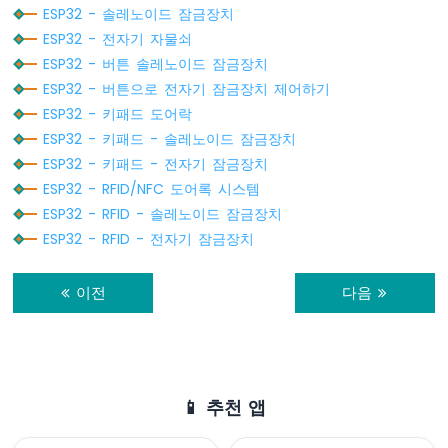
저
ESP32 - 솔레노이드 잠금장치
      input_password = 
""
; 
// 입력 비밀번
항
      lcd.
clear
();
ESP32 - 전자기 자물쇠
기
    } 
else
if
 (key == 
'#'
) {
ESP32 - 버튼 솔레노이드 잠금장치
가
      lcd.
clear
();
ESP32 - 버튼으로 전자기 잠금장치 제어하기
피
if
 (input_password == password_1 ||
에
ESP32 - 키패드 도어락
Serial
.
println
(
"Valid Password =
조
ESP32 - 키패드 - 솔레노이드 잠금장치
        lcd.
setCursor
(0, 0);
부
ESP32 - 키패드 - 전자기 잠금장치
        lcd.
print
(
"CORRECT!"
);
저
ESP32 - RFID/NFC 도어록 시스템
를
        lcd.
setCursor
(0, 1);
작
        lcd.
print
(
"DOOR UNLOCKED!"
);
ESP32 - RFID - 솔레노이드 잠금장치
동
ESP32 - RFID - 전자기 잠금장치
시
digitalWrite
(RELAY_PIN, 
LOW
);  
/
킵
delay
(20000);
니
이전
다음
digitalWrite
(RELAY_PIN, 
HIGH
); 
/
다
      } 
else
 {
ESP32
Serial
.
println
(
"Invalid Password
-
        lcd.
setCursor
(0, 0);
가
        lcd.
print
(
"INCORRECT!"
);
변
📱 추천 앱
        lcd.
setCursor
(0, 1);
저
        lcd.
print
(
"ACCESS DENIED!"
);
항