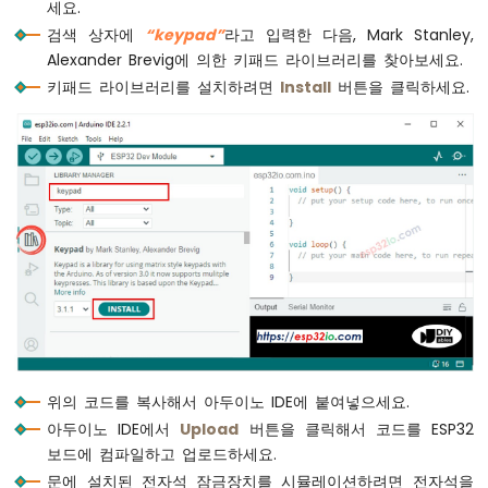
세요.
지
if
 (key) {
검색 상자에
“keypad”
라고 입력한 다음, Mark Stanley,
연
Serial
.
println
(key);
없
Alexander Brevig에 의한 키패드 라이브러리를 찾아보세요.
이
키패드 라이브러리를 설치하려면
if
 (key == 
'*'
) {
Install
버튼을 클릭하세요.
깜
      input_password = 
""
; 
// 입력 비밀번
박
    } 
else
if
 (key == 
'#'
) {
임
if
 (input_password == password_1 ||
ESP32
Serial
.
println
(
"Valid Password =
-
digitalWrite
(RELAY_PIN, 
LOW
);  
/
여
delay
(20000);
러
digitalWrite
(RELAY_PIN, 
HIGH
); 
/
LED
      } 
else
 {
깜
빡
Serial
.
println
(
"Invalid Password
임
      }
ESP32
-
      input_password = 
""
; 
// 입력 비밀번
LED
    } 
else
 {
위의 코드를 복사해서 아두이노 IDE에 붙여넣으세요.
-
      input_password += key; 
// 입력 비밀
아두이노 IDE에서
Upload
버튼을 클릭해서 코드를 ESP32
페
    }
보드에 컴파일하고 업로드하세요.
이
  }
드
문에 설치된 전자석 잠금장치를 시뮬레이션하려면 전자석을