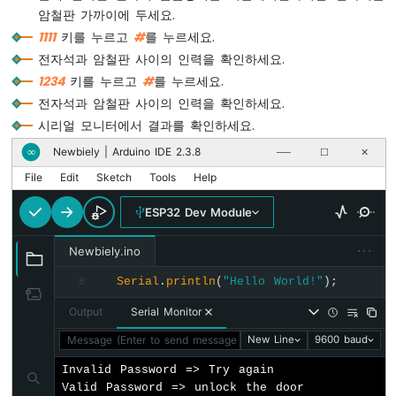
}
암철판 가까이에 두세요.
ESP32
-
1111
키를 누르고
#
를 누르세요.
RGB
전자석과 암철판 사이의 인력을 확인하세요.
LED
1234
키를 누르고
#
를 누르세요.
ESP32
전자석과 암철판 사이의 인력을 확인하세요.
-
신
시리얼 모니터에서 결과를 확인하세요.
호
Newbiely | Arduino IDE 2.3.8
∞
──
☐
✕
등
File
Edit
Sketch
Tools
Help
ESP32
-
ESP32 Dev Module
LED
매
···
Newbiely.ino
트
Serial
.
println
(
"Hello World!"
);
릭
8
스
Output
Serial Monitor
ESP32
-
Message (Enter to send message to 'ESP32 Dev Module' on 'C
New Line
9600 baud
웹
Invalid Password => Try again

을
Valid Password => unlock the door
통