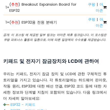
-
(
추천
) Breakout Expansion Board for
쿠팡
|
아
버
1
×
ESP32
마존
튼
-
쿠팡
|
아
디
1
×
(
추천
) ESP32용 전원 분배기
마존
바
운
공개: 이 포스팅 에 제공된 일부 링크는 아마존 제휴 링크입니다. 이 포스팅은
스
쿠팡 파트너스 활동의 일환으로, 이에 따른 일정액의 수수료를 제공받습니다.
ESP32
-
버
튼
키패드 및 전자기 잠금장치와 LCD에 관하여
-
긴
누
우리는 키패드, 전자기 잠금 장치 및 LCD에 관한 구체적인 튜
름
토리얼을 가지고 있습니다. 각 튜토리얼에는 하드웨어 핀아웃,
짧
은
작동 원리, ESP32에 대한 배선 연결, ESP32 코드 등에 대한 자
누
세한 정보와 단계별 지침이 포함되어 있습니다. 다음 링크에서
름
더 자세히 알아보세요:
ESP32
ESP32 - 키패드
-