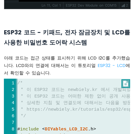
한
Ln 11, Col 1
ESP32 Dev Module on COM15
2
LED
매
트
릭
ESP32 코드 - 키패드, 전자 잠금장치 및 LCD를
스
사용한 비밀번호 도어락 시스템
ESP32
-
아래 코드는 접근 상태를 표시하기 위해 LCD I2C를 추가했습
가
변
니다. LCD와의 연결에 대해서는 이 튜토리얼
ESP32 - LCD
에
저
서 확인할 수 있습니다.
항
기
/*

ESP32
 * 이 ESP32 코드는 newbiely.kr 에서 개발되
-
 * 이 ESP32 코드는 어떠한 제한 없이 공개 사용
가
 * 상세한 지침 및 연결도에 대해서는 다음을 방문
변
 * https://newbiely.kr/tutorials/esp32/esp3
저
 */
항
기
#
include
 <
DIYables_LCD_I2C
.h>
로