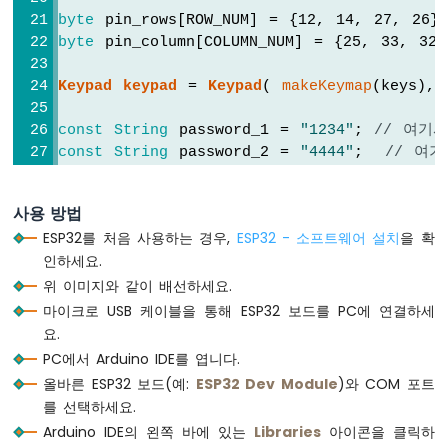
저
byte
 pin_rows[ROW_NUM] = {12, 14, 27, 26}
ESP32
byte
 pin_column[COLUMN_NUM] = {25, 33, 32
-
버
Keypad
keypad
 = 
Keypad
( 
makeKeymap
(keys), 
튼
-
const
String
 password_1 = 
"1234"
; 
// 여기
서
const
String
 password_2 = 
"4444"
;  
// 여
보
const
String
 password_3 = 
"55555"
;  
// 여
모
터
String
 input_password;
사용 방법
ESP32
ESP32를 처음 사용하는 경우,
ESP32 - 소프트웨어 설치
을 확
void
setup
() {
-
인하세요.
Serial
.
begin
(9600);
LED
위 이미지와 같이 배선하세요.
  input_password.reserve(32); 
// 최대 입력
-
pinMode
(RELAY_PIN, 
OUTPUT
); 
마이크로 USB 케이블을 통해 ESP32 보드를 PC에 연결하세
깜
digitalWrite
(RELAY_PIN, 
HIGH
); 
// 문을 
요.
박
}
임
PC에서 Arduino IDE를 엽니다.
ESP32
올바른 ESP32 보드(예:
ESP32 Dev Module
)와 COM 포트
void
loop
() {
-
를 선택하세요.
char
 key = 
keypad
.
getKey
();
LED
Arduino IDE의 왼쪽 바에 있는
Libraries
아이콘을 클릭하
-