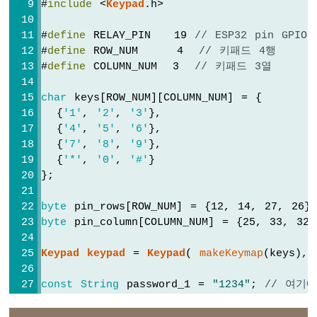
#
include
 <
Keypad
.h>
LED
밝
#
define
 RELAY_PIN   19 
// ESP32 pin GP
기
조
#
define
 ROW_NUM     4  
// 키패드 4행
절
#
define
 COLUMN_NUM  3  
// 키패드 3열
ESP32
-
char
 keys[ROW_NUM][COLUMN_NUM] = {
포
  {
'1'
, 
'2'
, 
'3'
},
텐
  {
'4'
, 
'5'
, 
'6'
},
시
  {
'7'
, 
'8'
, 
'9'
},
오
  {
'*'
, 
'0'
, 
'#'
}
미
};
터
가
byte
 pin_rows[ROW_NUM] = {12, 14, 27, 26}
LED
byte
 pin_column[COLUMN_NUM] = {25, 33, 32
를
작
동
Keypad
keypad
 = 
Keypad
( 
makeKeymap
(keys), 
시
킵
const
String
 password_1 = 
"1234"
; 
// 여기
니
const
String
 password_2 = 
"4444"
;  
// 여
다
const
String
 password_3 = 
"55555"
;  
// 