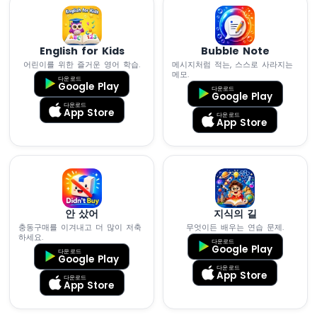
기
      }
가
서
      input_password = 
""
; 
// 입력 비밀번
보
English for Kids
Bubble Note
    } 
else
 {
모
어린이를 위한 즐거운 영어 학습.
메시지처럼 적는, 스스로 사라지는
if
 (input_password.
length
() == 0) {
터
메모.
다운로드
        lcd.
clear
();
Google Play
를
다운로드
Google Play
      }
작
다운로드
App Store
동
다운로드
App Store
      input_password += key; 
// 입력 비밀
시
      lcd.
setCursor
(input_password.
length
킵
니
      lcd.
print
(
'*'
);                 
다
    }
  }
ESP32
}
안 샀어
지식의 길
-
충동구매를 이겨내고 더 많이 저축
무엇이든 배우는 연습 문제.
로
하세요.
다운로드
터
Google Play
다운로드
리
Google Play
다운로드
엔
App Store
다운로드
App Store
코
더
ESP32