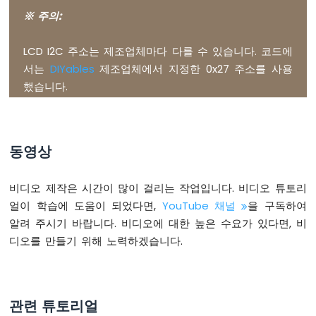
ESP32
String
 input_password;
※ 주의:
-
가
DIYables_LCD_I2C
 lcd(0x27, 16, 2); 
// I2C
LCD I2C 주소는 제조업체마다 다를 수 있습니다. 코드에
변
저
서는
DIYables
제조업체에서 지정한 0x27 주소를 사용
void
setup
() {
항
했습니다.
Serial
.
begin
(9600);
기
가
  input_password.reserve(32);    
// 최대 
릴
pinMode
(RELAY_PIN, 
OUTPUT
); 
레
digitalWrite
(RELAY_PIN, 
HIGH
);
동영상
이
  lcd.
init
();                    
// L
를
  lcd.
backlight
();
트
}
비디오 제작은 시간이 많이 걸리는 작업입니다. 비디오 튜토리
리
얼이 학습에 도움이 되었다면,
YouTube 채널
을 구독하여
거
void
loop
() {
합
알려 주시기 바랍니다. 비디오에 대한 높은 수요가 있다면, 비
char
 key = 
keypad
.
getKey
();
니
디오를 만들기 위해 노력하겠습니다.
다
if
 (key) {
ESP32
Serial
.
println
(key);
-
가
관련 튜토리얼
변
if
 (key == 
'*'
) {