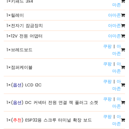
1
×
키패드 3x4
마존
ESP32
-
1
×
릴레이
아마존
시
리
1
×
전자기 잠금장치
아마존
얼
1
×
12V 전원 어댑터
아마존
플
로
쿠팡
|
아
터
1
×
브레드보드
마존
ESP32
전
쿠팡
|
아
원
1
×
점퍼케이블
마존
공
급
쿠팡
|
아
방
1
×
(
옵션
) LCD I2C
마존
법
쿠팡
|
아
ESP32
1
×
(
옵션
) DC 커넥터 전원 연결 잭 플러그 소켓
마존
-
버
쿠팡
|
아
튼
1
×
(
추천
) ESP32용 스크루 터미널 확장 보드
마존
ESP32