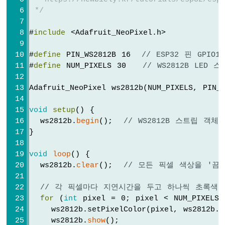
한
 */
LED
매
#
include
 <Adafruit_NeoPixel.h>
트
릭
#
define
 PIN_WS2812B 16  
// ESP32 핀 GPIO
스
#
define
 NUM_PIXELS 30   
// WS2812B LED
ESP32
-
Adafruit_NeoPixel ws2812b(NUM_PIXELS, PIN_
가
변
void
setup
() {
저
  ws2812b.
begin
();  
// WS2812B 스트립 객
항
}
기
ESP32
void
loop
() {
-
  ws2812b.
clear
();  
// 모든 픽셀 색상을 '끔'
가
변
// 각 픽셀마다 지연시간을 두고 하나씩 초록색
저
for
 (
int
 pixel = 0; pixel < NUM_PIXELS
항
    ws2812b.setPixelColor(pixel, ws2812b.
기
로
    ws2812b.
show
();                  