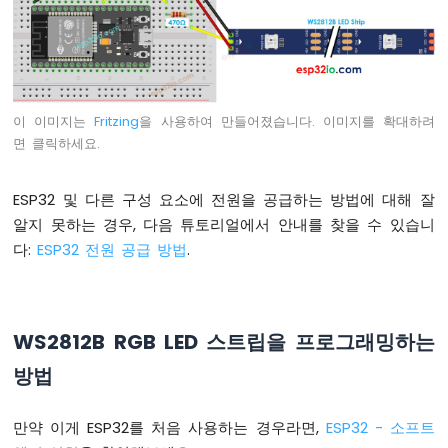
토
글
하
기
ESP32
-
이 이미지는
Fritzing
을 사용하여 만들어졌습니다. 이미지를 확대하려
버
면 클릭하세요.
튼
토
글
ESP32 및 다른 구성 요소에 전원을 공급하는 방법에 대해 잘
릴
알지 못하는 경우, 다음 튜토리얼에서 안내를 찾을 수 있습니
레
다:
ESP32 전원 공급 방법
.
이
ESP32
-
버
WS2812B RGB LED 스트립을 프로그래밍하는
튼
-
방법
피
에
조
만약 이게 ESP32를 처음 사용하는 경우라면,
ESP32 - 소프트
부