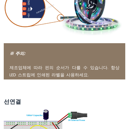
치
ESP32
-
버
튼
-
LED
ESP32
-
※ 주의:
버
튼
제조업체에 따라 핀의 순서가 다를 수 있습니다. 항상
-
릴
LED 스트립에 인쇄된 라벨을 사용하세요.
레
이
ESP32
-
선연결
버
튼
으
로
LED