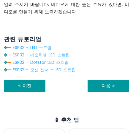
저
알려 주시기 바랍니다. 비디오에 대한 높은 수요가 있다면, 비
항
디오를 만들기 위해 노력하겠습니다.
기
가
피
에
관련 튜토리얼
조
부
ESP32 - LED 스트립
저
ESP32 - 네오픽셀 LED 스트립
를
작
ESP32 - Dotstar LED 스트립
동
ESP32 - 모션 센서 - LED 스트립
시
킵
이전
다음
니
다
ESP32
-
가
변
📱 추천 앱
저
항