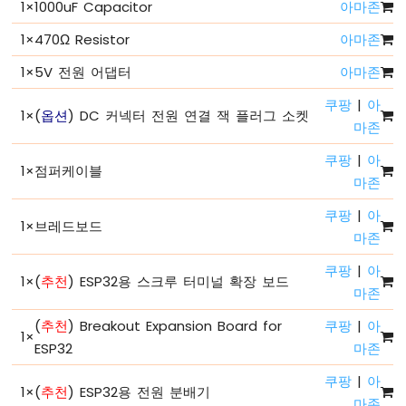
-
1
×
1000uF Capacitor
아마존
버
1
×
470Ω Resistor
아마존
튼
-
1
×
5V 전원 어댑터
아마존
디
바
쿠팡
|
아
운
1
×
(
옵션
) DC 커넥터 전원 연결 잭 플러그 소켓
마존
스
ESP32
쿠팡
|
아
1
×
점퍼케이블
-
마존
버
튼
쿠팡
|
아
1
×
브레드보드
-
마존
긴
누
쿠팡
|
아
름
1
×
(
추천
) ESP32용 스크루 터미널 확장 보드
마존
짧
은
(
추천
) Breakout Expansion Board for
쿠팡
|
아
누
1
×
ESP32
마존
름
ESP32
쿠팡
|
아
1
×
(
추천
) ESP32용 전원 분배기
-
마존