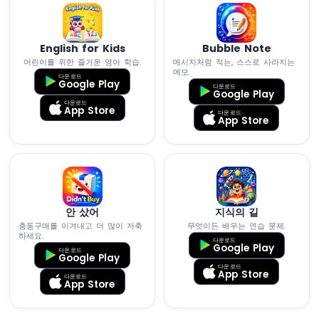
기
가
서
보
English for Kids
Bubble Note
모
어린이를 위한 즐거운 영어 학습.
메시지처럼 적는, 스스로 사라지는
메모.
터
다운로드
Google Play
다운로드
를
Google Play
작
다운로드
App Store
다운로드
동
App Store
시
킵
니
다
ESP32
안 샀어
지식의 길
-
충동구매를 이겨내고 더 많이 저축
무엇이든 배우는 연습 문제.
로
하세요.
다운로드
터
Google Play
다운로드
Google Play
리
다운로드
엔
App Store
다운로드
App Store
코
더
ESP32