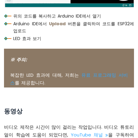
}
ESP32
-
위의 코드를 복사하고 Arduino IDE에서 열기
가
변
Arduino IDE에서
Upload
버튼을 클릭하여 코드를 ESP32에
저
업로드
항
LED 효과 보기
기
가
릴
레
※ 주의:
이
를
복잡한 LED 효과에 대해, 저희는
유료 프로그래밍 서비
트
스
를 제공합니다.
리
거
합
니
다
동영상
ESP32
-
비디오 제작은 시간이 많이 걸리는 작업입니다. 비디오 튜토리
가
변
얼이 학습에 도움이 되었다면,
YouTube 채널
을 구독하여