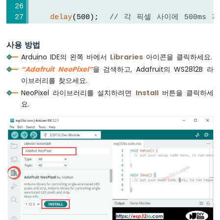
LED
밝
delay
(500);  
// 각 픽셀 사이에 500ms 
기
  }
조
사용 방법
절
// 모든 픽셀을 2초 동안 끄기
Arduino IDE의 왼쪽 바에서
Libraries
아이콘을 클릭하세요.
ESP32
  ws2812b.
clear
();
-
“Adafruit NeoPixel”
을 검색하고, Adafruit의 WS2812B 라
  ws2812b.
show
();  
// WS2812B Led 스트립
포
이브러리를 찾으세요.
delay
(2000);     
// 2초 동안 끔 시간
텐
NeoPixel 라이브러리를 설치하려면
Install
버튼을 클릭하세
시
요.
// 모든 픽셀을 동시에 빨간색으로 2초 동안 켜
오
for
 (
int
 pixel = 0; pixel < NUM_PIXELS
미
터
    ws2812b.setPixelColor(pixel, ws2812b.
가
  }
LED
  ws2812b.
show
();  
// WS2812B Led 스트립
를
delay
(1000);     
// 1초 동안 켬 시간
작
동
// 모든 픽셀을 1초 동안 끄기
시
  ws2812b.
clear
();
킵
  ws2812b.
show
();  
// WS2812B Led 스트립
니
delay
(1000);     
// 1초 동안 끔 시간
다