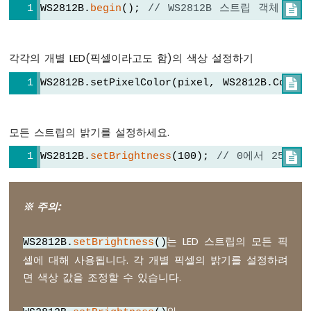
지
WS2812B.
begin
(); 
// WS2812B 스트립 객체 초기

연
없
이
각각의 개별 LED(픽셀이라고도 함)의 색상 설정하기
깜
박
WS2812B.setPixelColor(pixel, WS2812B.Color

임
ESP32
-
모든 스트립의 밝기를 설정하세요.
여
러
WS2812B.
setBrightness
(100); 
// 0에서 255 

LED
깜
빡
임
※ 주의:
ESP32
-
는 LED 스트립의 모든 픽
WS2812B.
setBrightness
()
LED
셀에 대해 사용됩니다. 각 개별 픽셀의 밝기를 설정하려
-
면 색상 값을 조정할 수 있습니다.
페
이
드