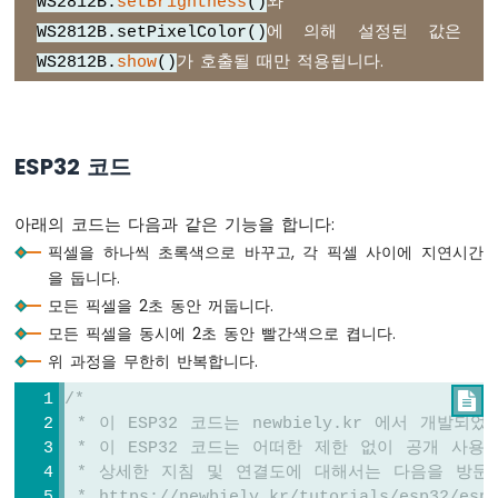
와
WS2812B.
setBrightness
()
ESP32
에 의해 설정된 값은
WS2812B.setPixelColor()
-
가 호출될 때만 적용됩니다.
RGB
WS2812B.
show
()
LED
ESP32
-
신
ESP32 코드
호
등
아래의 코드는 다음과 같은 기능을 합니다:
ESP32
픽셀을 하나씩 초록색으로 바꾸고, 각 픽셀 사이에 지연시간
-
을 둡니다.
LED
모든 픽셀을 2초 동안 꺼둡니다.
매
모든 픽셀을 동시에 2초 동안 빨간색으로 켭니다.
트
릭
위 과정을 무한히 반복합니다.
스
/*

ESP32
 * 이 ESP32 코드는 newbiely.kr 에서 개발되
-
웹
 * 이 ESP32 코드는 어떠한 제한 없이 공개 사용
을
 * 상세한 지침 및 연결도에 대해서는 다음을 방문
통
 * https://newbiely.kr/tutorials/esp32/esp