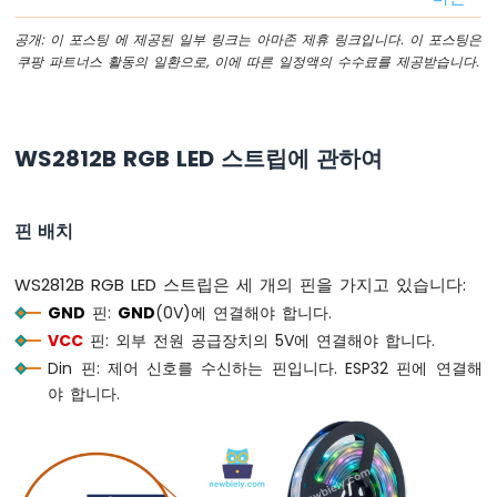
다
중
공개: 이 포스팅 에 제공된 일부 링크는 아마존 제휴 링크입니다. 이 포스팅은
버
쿠팡 파트너스 활동의 일환으로, 이에 따른 일정액의 수수료를 제공받습니다.
튼
ESP32
-
스
WS2812B RGB LED 스트립에 관하여
위
치
ESP32
핀 배치
-
리
미
WS2812B RGB LED 스트립은 세 개의 핀을 가지고 있습니다:
트
GND
핀:
GND
(0V)에 연결해야 합니다.
스
VCC
핀: 외부 전원 공급장치의 5V에 연결해야 합니다.
위
Din 핀: 제어 신호를 수신하는 핀입니다. ESP32 핀에 연결해
치
야 합니다.
ESP32
-
DIP
스
위