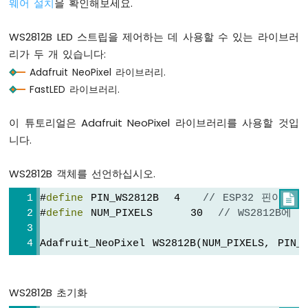
웨어 설치
을 확인해보세요.
저
ESP32
WS2812B LED 스트립을 제어하는 데 사용할 수 있는 라이브러
-
버
리가 두 개 있습니다:
튼
Adafruit NeoPixel 라이브러리.
-
FastLED 라이브러리.
서
보
모
이 튜토리얼은 Adafruit NeoPixel 라이브러리를 사용할 것입
터
니다.
ESP32
WS2812B 객체를 선언하십시오.
-
LED
#
define
 PIN_WS2812B  4   
// ESP32 핀이 W

-
#
define
 NUM_PIXELS     30  
// WS2812B에
깜
박
Adafruit_NeoPixel WS2812B(NUM_PIXELS, PIN_
임
ESP32
-
LED
WS2812B 초기화
-