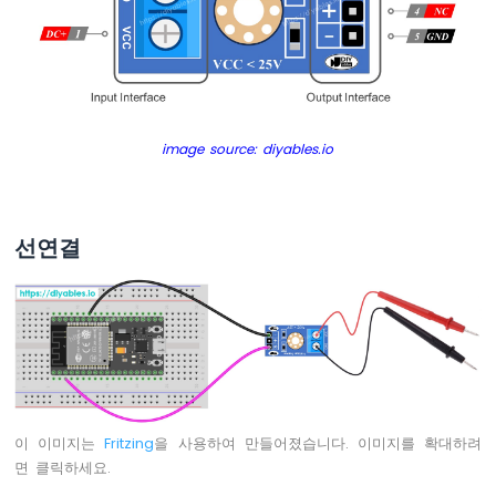
치
ESP32
-
버
튼
-
LED
image source: diyables.io
ESP32
-
버
튼
선연결
-
릴
레
이
ESP32
-
버
튼
으
이 이미지는
Fritzing
을 사용하여 만들어졌습니다. 이미지를 확대하려
로
면 클릭하세요.
LED