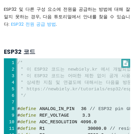
토
ESP32 및 다른 구성 요소에 전원을 공급하는 방법에 대해 잘
글
하
알지 못하는 경우, 다음 튜토리얼에서 안내를 찾을 수 있습니
기
다:
ESP32 전원 공급 방법
.
ESP32
-
버
튼
ESP32 코드
토
글
/*

릴
 * 이 ESP32 코드는 newbiely.kr 에서 개발되
레
 * 이 ESP32 코드는 어떠한 제한 없이 공개 사용
이
 * 상세한 지침 및 연결도에 대해서는 다음을 방문
ESP32
 * https://newbiely.kr/tutorials/esp32/esp
-
버
 */
튼
-
#
define
 ANALOG_IN_PIN  36 
// ESP32 pin GP
피
#
define
 REF_VOLTAGE    3.3
에
#
define
 ADC_RESOLUTION 4096.0
조
#
define
 R1             30000.0 
// resis
부