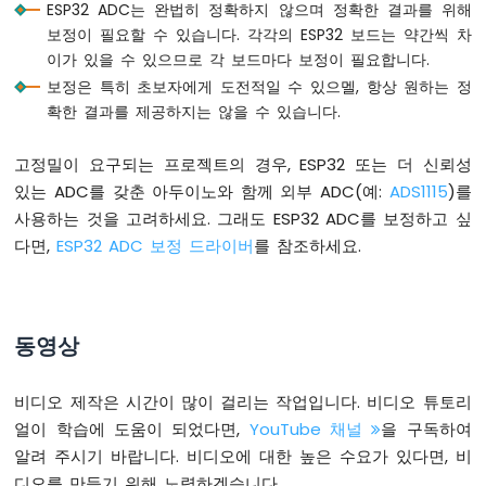
ESP32 ADC는 완법히 정확하지 않으며 정확한 결과를 위해
한
보정이 필요할 수 있습니다. 각각의 ESP32 보드는 약간씩 차
LED
이가 있을 수 있으므로 각 보드마다 보정이 필요합니다.
매
트
보정은 특히 초보자에게 도전적일 수 있으멜, 항상 원하는 정
릭
확한 결과를 제공하지는 않을 수 있습니다.
스
고정밀이 요구되는 프로젝트의 경우, ESP32 또는 더 신뢰성
ESP32
있는 ADC를 갖춘 아두이노와 함께 외부 ADC(예:
ADS1115
)를
-
가
사용하는 것을 고려하세요. 그래도 ESP32 ADC를 보정하고 싶
변
다면,
ESP32 ADC 보정 드라이버
를 참조하세요.
저
항
기
ESP32
동영상
-
가
변
비디오 제작은 시간이 많이 걸리는 작업입니다. 비디오 튜토리
저
얼이 학습에 도움이 되었다면,
YouTube 채널
을 구독하여
항
알려 주시기 바랍니다. 비디오에 대한 높은 수요가 있다면, 비
기
로
디오를 만들기 위해 노력하겠습니다.