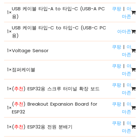
ESP32
USB 케이블 타입-A to 타입-C (USB-A PC
쿠팡
|
아
1
×
-
용)
마존
시
리
USB 케이블 타입-C to 타입-C (USB-C PC
1
×
아마존
얼
용)
플
로
쿠팡
|
아
1
×
Voltage Sensor
터
마존
ESP32
전
쿠팡
|
아
1
×
점퍼케이블
원
마존
공
급
쿠팡
|
아
1
×
(
추천
) ESP32용 스크루 터미널 확장 보드
방
마존
법
(
추천
) Breakout Expansion Board for
쿠팡
|
아
1
×
ESP32
ESP32
마존
-
버
쿠팡
|
아
1
×
(
추천
) ESP32용 전원 분배기
튼
마존
ESP32