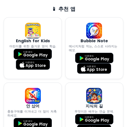
ESP32
📱 추천 앱
-
가
변
저
항
기
English for Kids
Bubble Note
가
어린이를 위한 즐거운 영어 학습.
메시지처럼 적는, 스스로 사라지는
릴
메모.
다운로드
레
Google Play
다운로드
Google Play
이
다운로드
App Store
를
다운로드
App Store
트
리
거
합
니
다
안 샀어
지식의 길
ESP32
충동구매를 이겨내고 더 많이 저축
무엇이든 배우는 연습 문제.
-
하세요.
가
다운로드
Google Play
다운로드
변
Google Play