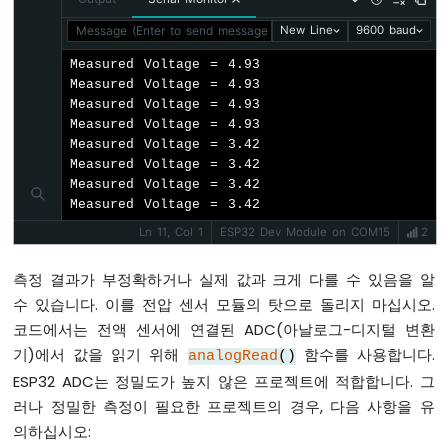
ESP32
Message (Enter to send message to 'ESP32 Dev Module' on 'C
New Line
9600 baud
-
RGB
Measured Voltage = 4.93

LED
Measured Voltage = 4.93

ESP32
Measured Voltage = 4.93

-
Measured Voltage = 4.93

신
Measured Voltage = 3.42

호
Measured Voltage = 3.42

등
Measured Voltage = 3.42

Measured Voltage = 3.42
ESP32
Ln 11, Col 1
ESP32 Dev Module on COM15
2
-
LED
측정 결과가 부정확하거나 실제 값과 크게 다를 수 있음을 알
매
트
수 있습니다. 이를 전압 센서 모듈의 탓으로 돌리지 마십시오.
릭
코드에서는 전액 센서에 연결된 ADC(아날로그-디지털 변환
스
기)에서 값을 읽기 위해
함수를 사용합니다.
analogRead
()
ESP32
ESP32 ADC는 정밀도가 높지 않은 프로젝트에 적합합니다. 그
-
웹
러나 정밀한 측정이 필요한 프로젝트의 경우, 다음 사항을 유
을
의하십시오:
통