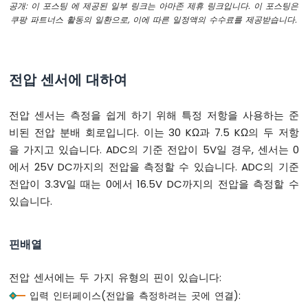
-
공개: 이 포스팅 에 제공된 일부 링크는 아마존 제휴 링크입니다. 이 포스팅은
버
쿠팡 파트너스 활동의 일환으로, 이에 따른 일정액의 수수료를 제공받습니다.
튼
-
디
바
전압 센서에 대하여
운
스
전압 센서는 측정을 쉽게 하기 위해 특정 저항을 사용하는 준
ESP32
-
비된 전압 분배 회로입니다. 이는 30 KΩ과 7.5 KΩ의 두 저항
버
을 가지고 있습니다. ADC의 기준 전압이 5V일 경우, 센서는 0
튼
에서 25V DC까지의 전압을 측정할 수 있습니다. ADC의 기준
-
전압이 3.3V일 때는 0에서 16.5V DC까지의 전압을 측정할 수
긴
누
있습니다.
름
짧
은
핀배열
누
름
전압 센서에는 두 가지 유형의 핀이 있습니다:
ESP32
입력 인터페이스(전압을 측정하려는 곳에 연결):
-