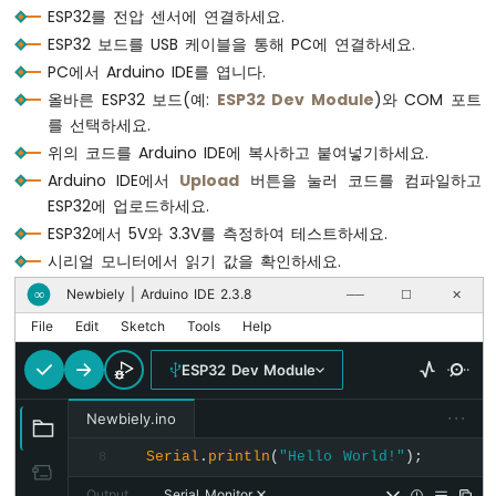
지
ESP32를 전압 센서에 연결하세요.
Serial
.
println
(voltage_in, 2);
연
ESP32 보드를 USB 케이블을 통해 PC에 연결하세요.
없
delay
(500);
PC에서 Arduino IDE를 엽니다.
이
}
올바른 ESP32 보드(예:
ESP32 Dev Module
)와 COM 포트
깜
를 선택하세요.
박
임
위의 코드를 Arduino IDE에 복사하고 붙여넣기하세요.
ESP32
Arduino IDE에서
Upload
버튼을 눌러 코드를 컴파일하고
-
ESP32에 업로드하세요.
여
ESP32에서 5V와 3.3V를 측정하여 테스트하세요.
러
시리얼 모니터에서 읽기 값을 확인하세요.
LED
깜
Newbiely | Arduino IDE 2.3.8
∞
──
☐
✕
빡
임
File
Edit
Sketch
Tools
Help
ESP32
ESP32 Dev Module
-
LED
···
Newbiely.ino
-
페
Serial
.
println
(
"Hello World!"
);
8
이
드
Output
Serial Monitor