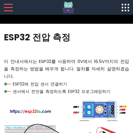
SENSORS/ACTUATORS
ESP32 전압 측정
ESP32
-
소
프
이 안내서에서는 ESP32를 사용하여 0V에서 16.5V까지의 전압
트
을 측정하는 방법을 배우게 됩니다. 절차를 자세히 설명하겠습
웨
니다.
어
설
ESP32에 전압 센서 연결하기
치
센서에서 전앗을 측정하도록 ESP32 프로그래밍하기
ESP32
-
하
드
웨
어
준