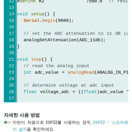
#
define
 R2             7500.0  
// resis
저
ESP32
void
setup
() {
-
Serial
.
begin
(9600);
버
튼
// set the ADC attenuation to 11 dB (up
-
서
  analogSetAttenuation(ADC_11db);
보
}
모
터
void
loop
() {
// read the analog input
ESP32
int
 adc_value = 
analogRead
(ANALOG_IN_PIN
-
LED
// determine voltage at adc input
-
float
 voltage_adc = ((
float
)adc_value *
깜
박
임
// calculate voltage at the sensor inpu
float
 voltage_in = voltage_adc * (R1 + 
ESP32
자세한 사용 방법
-
이번이 처음으로 ESP32를 사용하는 경우,
ESP32 - 소프트웨
LED
// print results to serial monitor to 2
어 설치
을 확인하세요.
-
Serial
.
print
(
"Measured Voltage = "
);