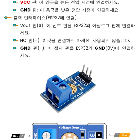
다
VCC
핀: 이 양극을 높은 전압 지점에 연결하세요.
중
GND
핀: 이 음극을 낮은 전압 지점에 연결하세요.
버
출력 인터페이스(ESP32에 연결):
튼
Vout 핀(S): 이 신호 핀을 ESP32의 아날로그 핀에 연결하
ESP32
세요.
-
스
NC 핀(+): 이것을 연결하지 마세요; 사용되지 않습니다.
위
GND
핀(-): 이 접지 핀을 ESP32의
GND
(0V)에 연결하
치
세요.
ESP32
-
리
미
트
스
위
치
ESP32
-
DIP
스
위