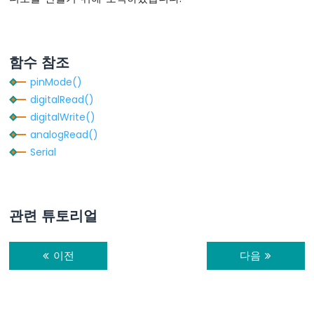
LED
밝
기
조
함수 참조
절
ESP32
pinMode()
-
digitalRead()
포
digitalWrite()
텐
analogRead()
시
오
Serial
미
터
가
LED
관련 튜토리얼
를
작
동
이전
다음
시
킵
니
다