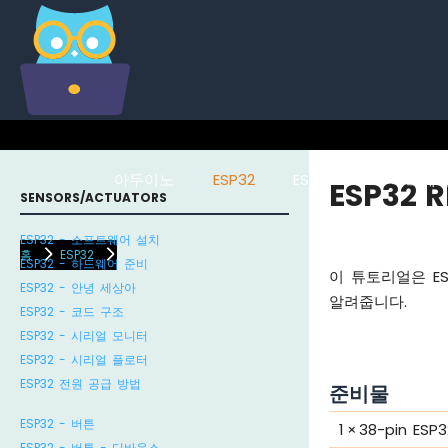
아두이노
ESP32
ESP8266
라즈베리
ESP32 
SENSORS/ACTUATORS
ESP32 - 소프트웨어 설치
홈
ESP32
ESP32 - 하드웨어 준비
이 튜토리얼은 ES
ESP32 - 안녕 세상아
알려줍니다.
ESP32 - 코드 구조
ESP32 - 시리얼 모니터
ESP32 - 시리얼 플로터
ESP32 전원 공급 방법
준비물
ESP32 - 버튼
1
×
38-pin ESP
ESP32 - 버튼 - 디바운스