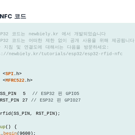
D/NFC 코드
SP32 코드는 newbiely.kr 에서 개발되었습니다
ESP32 코드는 어떠한 제한 없이 공개 사용을 위해 제공됩니다
한 지침 및 연결도에 대해서는 다음을 방문하세요:
://newbiely.kr/tutorials/esp32/esp32-rfid-nfc
 <
SPI
.h>
 <
MFRC522
.h>
SS_PIN  5  
// ESP32 핀 GPIO5 
RST_PIN 27 
// ESP32 핀 GPIO27 
rfid(SS_PIN, RST_PIN);
tup
() {
l
.
begin
(9600);