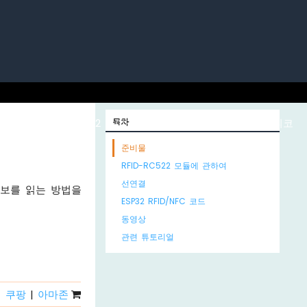
노 ESP32
ESP32 마이크로파이썬
목차
라즈베리 파이 피코
준비물
RFID-RC522 모듈에 관하여
선연결
 정보를 읽는 방법을
ESP32 RFID/NFC 코드
동영상
관련 튜토리얼
쿠팡
|
아마존