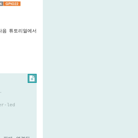
 다음 튜토리얼에서

.
er-led