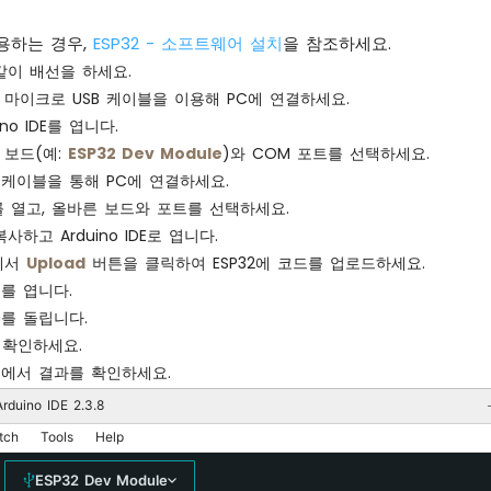
터리 인코더의 CLK 핀의 초기 상태를 읽음
사용하는 경우,
ESP32 - 소프트웨어 설치
을 참조하세요.
CLK_state = 
digitalRead
(CLK_PIN);
de
(LED_PIN, 
OUTPUT
);
같이 배선을 하세요.
를 마이크로 USB 케이블을 이용해 PC에 연결하세요.
ino IDE를 엽니다.
op
() {
2 보드(예:
ESP32 Dev Module
)와 COM 포트를 선택하세요.
SB 케이블을 통해 PC에 연결하세요.
터리 인코더의 CLK 핀의 현재 상태를 읽음
IDE를 열고, 올바른 보드와 포트를 선택하세요.
tate = 
digitalRead
(CLK_PIN);
사하고 Arduino IDE로 엽니다.
LK의 상태가 변경되면, 펄스 발생
E에서
Upload
버튼을 클릭하여 ESP32에 코드를 업로드하세요.
중 계산을 피하기 위해 상승 에지(LOW에서 HIGH로)에만 반
를 엽니다.
LK_state != prev_CLK_state && CLK_state == 
HIGH
)
를 돌립니다.
 DT 상태가 HIGH일 경우
 확인하세요.
 인코더가 반시계 방향으로 회전 => 카운터 감소
에서 결과를 확인하세요.
(
digitalRead
(DT_PIN) == 
HIGH
) {
direction
 = DIRECTION_CCW;
rduino IDE 2.3.8
ounter--;
tch
Tools
Help
rightness -= 10;  
// 이 값을 변경할 수 있음
lse
 {
ESP32 Dev Module