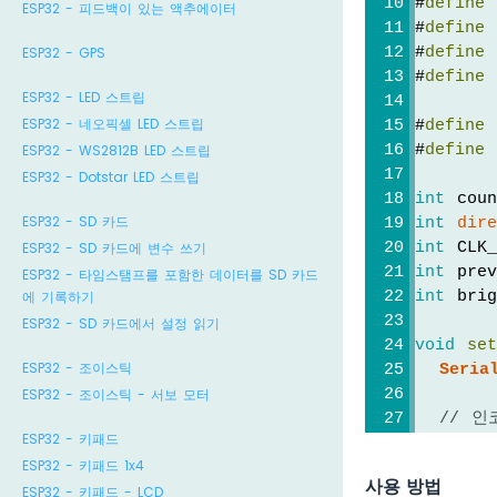
#
define
 
ESP32 - 피드백이 있는 액추에이터
#
define
 
ESP32 - GPS
#
define
 
#
define
 
ESP32 - LED 스트립
ESP32 - 네오픽셀 LED 스트립
#
define
 
ESP32 - WS2812B LED 스트립
#
define
 
ESP32 - Dotstar LED 스트립
int
 cou
ESP32 - SD 카드
int
dir
ESP32 - SD 카드에 변수 쓰기
int
 CLK_
int
 prev
ESP32 - 타임스탬프를 포함한 데이터를 SD 카드
에 기록하기
int
 bri
ESP32 - SD 카드에서 설정 읽기
void
se
ESP32 - 조이스틱
Seria
ESP32 - 조이스틱 - 서보 모터
// 
ESP32 - 키패드
pinMo
ESP32 - 키패드 1x4
pinMo
사용 방법
ESP32 - 키패드 - LCD