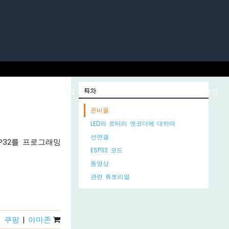
노 ESP32
ESP32 마이크로파이썬
목차
라즈베리 파이 피코
준비물
LED와 로터리 엔코더에 대하여
선연결
P32를 프로그래밍
ESP32 코드
동영상
관련 튜토리얼
쿠팡
|
아마존