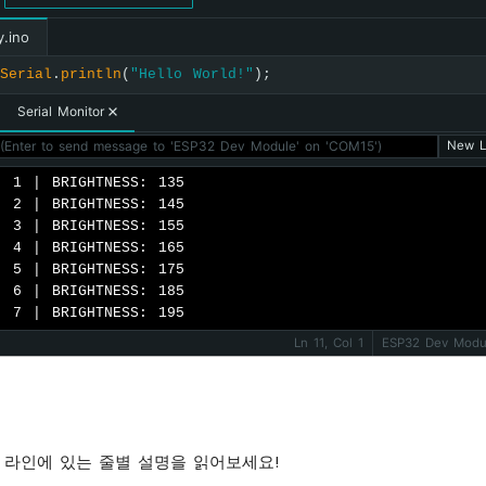
// 인코더가 시계 방향으로 회전 => 카운터 증가
direction
 = DIRECTION_CW;
y.ino
ounter++;
Serial
.
println
(
"Hello World!"
);
rightness += 10;  
// 이 값을 변경할 수 있음
Serial Monitor
(Enter to send message to 'ESP32 Dev Module' on 'COM15')
New L
(brightness < 0)
rightness = 0;
: 1 | BRIGHTNESS: 135

e
if
 (brightness > 255)
: 2 | BRIGHTNESS: 145

rightness = 255;
: 3 | BRIGHTNESS: 155

: 4 | BRIGHTNESS: 165

: 5 | BRIGHTNESS: 175

 카운터에 따라 LED의 밝기를 설정
: 6 | BRIGHTNESS: 185

logWrite
(LED_PIN, brightness);
: 7 | BRIGHTNESS: 195
Ln 11, Col 1
ESP32 Dev Modu
ial
.
print
(
"COUNTER: "
);
ial
.
print
(counter);
ial
.
print
(
" | BRIGHTNESS: "
);
ial
.
println
(brightness);
 라인에 있는 줄별 설명을 읽어보세요!