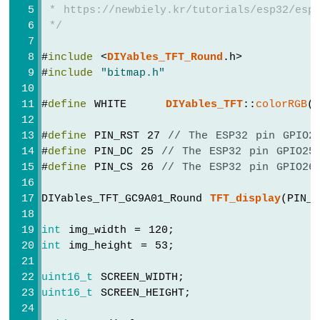
킵
 * https://newbiely.kr/tutorials/esp32/esp3
니
 */
다
#
include
 <
DIYables_TFT_Round
.h>
ESP32
#
include
"bitmap.h"
-
모
션
#
define
 WHITE     
DIYables_TFT
::
colorRGB
(
센
서
#
define
 PIN_RST 27 
// The ESP32 pin GPIO2
ESP32
#
define
 PIN_DC 25 
// The ESP32 pin GPIO25
-
#
define
 PIN_CS 26 
// The ESP32 pin GPIO26
모
션
DIYables_TFT_GC9A01_Round 
TFT_display
(PIN_
센
서
int
 img_width = 120;
-
int
 img_height = 53;
LED
ESP32
uint16_t
 SCREEN_WIDTH;
-
uint16_t
 SCREEN_HEIGHT;
모
션