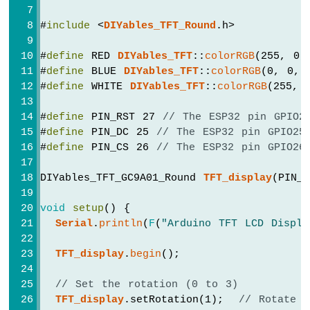
LED
밝
#
include
 <
DIYables_TFT_Round
.h>
기
조
#
define
 RED 
DIYables_TFT
::
colorRGB
(255, 0,
절
#
define
 BLUE 
DIYables_TFT
::
colorRGB
(0, 0, 
ESP32
#
define
 WHITE 
DIYables_TFT
::
colorRGB
(255, 
-
포
#
define
 PIN_RST 27 
// The ESP32 pin GPIO2
텐
#
define
 PIN_DC 25 
// The ESP32 pin GPIO25
시
#
define
 PIN_CS 26 
// The ESP32 pin GPIO26
오
미
터
DIYables_TFT_GC9A01_Round 
TFT_display
(PIN_
가
LED
void
setup
() {
를
Serial
.
println
(
F
(
"Arduino TFT LCD Displ
작
동
TFT_display
.
begin
();
시
킵
// Set the rotation (0 to 3)
니
TFT_display
.setRotation(1);  
// Rotate s
다