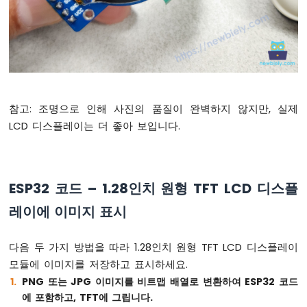
TFT_display
.drawTriangle(125, 50, 165, 5
음
파
// Filled triangle (top far right)
센
TFT_display
.fillTriangle(175, 50, 215, 5
서
-
OLED
// Outlined rectangle (middle left)
TFT_display
.drawRect(15, 110, 40, 25, OR
ESP32
참고: 조명으로 인해 사진의 품질이 완벽하지 않지만, 실제
-
// Filled rectangle (middle center)
LCD 디스플레이는 더 좋아 보입니다.
광
TFT_display
.fillRect(70, 110, 40, 25, TU
센
서
// Outlined round rectangle (middle rig
ESP32
TFT_display
.drawRoundRect(125, 110, 40, 
ESP32 코드 – 1.28인치 원형 TFT LCD 디스플
-
LDR
레이에 이미지 표시
// Filled round rectangle (middle far r
모
TFT_display
.fillRoundRect(180, 110, 40, 
듈
ESP32
다음 두 가지 방법을 따라 1.28인치 원형 TFT LCD 디스플레이
// Outlined diamond shape (bottom left)
-
모듈에 이미지를 저장하고 표시하세요.
광
int
 cx1 = 80, cy1 = 180, h1 = 20, v1 =
PNG 또는 JPG 이미지를 비트맵 배열로 변환하여 ESP32 코드
센
TFT_display
.drawLine(cx1, cy1 - v1, cx1
에 포함하고, TFT에 그립니다.
서
TFT_display
.drawLine(cx1 + h1, cy1, cx1