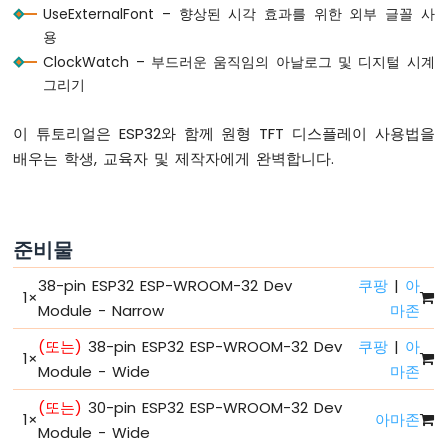
-
UseExternalFont – 향상된 시각 효과를 위한 외부 글꼴 사
버
용
튼
ClockWatch – 부드러운 움직임의 아날로그 및 디지털 시계
-
그리기
디
바
운
이 튜토리얼은 ESP32와 함께 원형 TFT 디스플레이 사용법을
스
배우는 학생, 교육자 및 제작자에게 완벽합니다.
ESP32
-
버
튼
준비물
-
긴
38-pin ESP32 ESP-WROOM-32 Dev
쿠팡
|
아
누
1
×
름
Module - Narrow
마존
짧
(또는)
38-pin ESP32 ESP-WROOM-32 Dev
쿠팡
|
아
은
1
×
누
Module - Wide
마존
름
(또는)
30-pin ESP32 ESP-WROOM-32 Dev
ESP32
1
×
아마존
Module - Wide
-