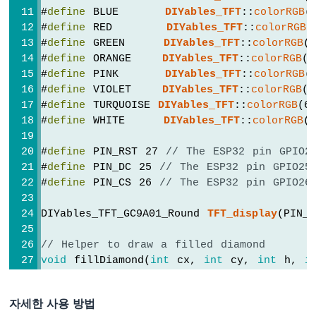
파
#
define
 BLUE      
DIYables_TFT
::
colorRGB
(
센
#
define
 RED       
DIYables_TFT
::
colorRGB
(
서
#
define
 GREEN     
DIYables_TFT
::
colorRGB
(
-
#
define
 ORANGE    
DIYables_TFT
::
colorRGB
(2
릴
#
define
 PINK      
DIYables_TFT
::
colorRGB
(
레
#
define
 VIOLET    
DIYables_TFT
::
colorRGB
(1
이
#
define
 TURQUOISE 
DIYables_TFT
::
colorRGB
(6
ESP32
#
define
 WHITE     
DIYables_TFT
::
colorRGB
(
-
초
음
#
define
 PIN_RST 27 
// The ESP32 pin GPIO2
파
#
define
 PIN_DC 25 
// The ESP32 pin GPIO25
센
#
define
 PIN_CS 26 
// The ESP32 pin GPIO26
서
-
DIYables_TFT_GC9A01_Round 
TFT_display
(PIN_
피
에
// Helper to draw a filled diamond
조
void
 fillDiamond(
int
 cx, 
int
 cy, 
int
 h, 
i
부
int
 x0 = cx, y0 = cy - v;
저
int
 x1 = cx + h, y1 = cy;
ESP32
자세한 사용 방법
int
 x2 = cx, y2 = cy + v;
-