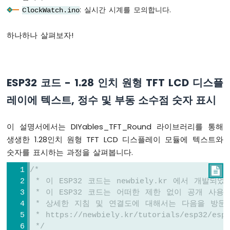
한
: 실시간 시계를 모의합니다.
ClockWatch.ino
LED
매
하나하나 살펴보자!
트
릭
스
ESP32 코드 - 1.28 인치 원형 TFT LCD 디스플
ESP32
-
레이에 텍스트, 정수 및 부동 소수점 숫자 표시
가
변
저
이 설명서에서는 DIYables_TFT_Round 라이브러리를 통해
항
생생한 1.28인치 원형 TFT LCD 디스플레이 모듈에 텍스트와
기
숫자를 표시하는 과정을 살펴봅니다.
ESP32
-
/*

가
 * 이 ESP32 코드는 newbiely.kr 에서 개발되
변
 * 이 ESP32 코드는 어떠한 제한 없이 공개 사용
저
 * 상세한 지침 및 연결도에 대해서는 다음을 방문
항
기
 * https://newbiely.kr/tutorials/esp32/esp3
로
 */