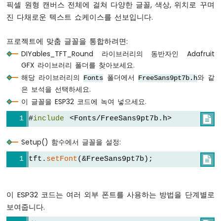
픽셀 원형 캔버스 전체에 걸쳐 다양한 글꼴, 색상, 위치로 꾸며
-
진 다채로운 텍스트 쇼케이스를 선보입니다.
DC
모
터
프로젝트에 맞춤 글꼴을 통합하려면:
ESP32
DIYables_TFT_Round 라이브러리의 동반자인 Adafruit
-
GFX 라이브러리 폴더를 찾아보세요.
DC
해당 라이브러리의
폴더에서
와 같
Fonts
FreeSans9pt7b.h
모
터
은 보석을 선택하세요.
-
이 글꼴을 ESP32 코드에 녹여 넣으세요.
리
미
#
include
 <Fonts/FreeSans9pt7b.h>

트
스
Setup() 함수에서 글꼴을 설정:
위
치
tft.
setFont
(&FreeSans9pt7b);

ESP32
-
이 ESP32 코드는 여러 외부 폰트를 사용하는 방법을 단계별로
자
보여줍니다.
동
차