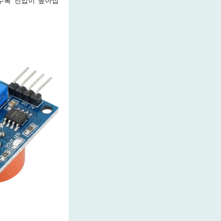
수록 전압이 높아집