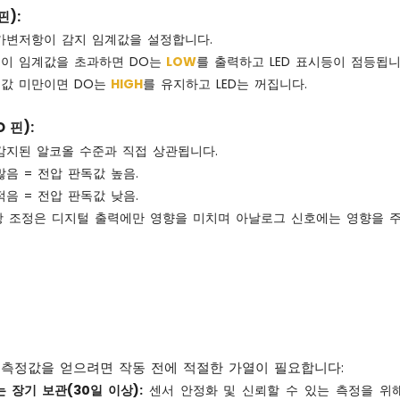
핀):
가변저항이 감지 임계값을 설정합니다.
이 임계값을 초과하면 DO는
LOW
를 출력하고 LED 표시등이 점등됩니
값 미만이면 DO는
HIGH
를 유지하고 LED는 꺼집니다.
 핀):
감지된 알코올 수준과 직접 상관됩니다.
음 = 전압 판독값 높음.
음 = 전압 판독값 낮음.
항 조정은 디지털 출력에만 영향을 미치며 아날로그 신호에는 영향을 주
 측정값을 얻으려면 작동 전에 적절한 가열이 필요합니다:
 장기 보관(30일 이상):
센서 안정화 및 신뢰할 수 있는 측정을 위해