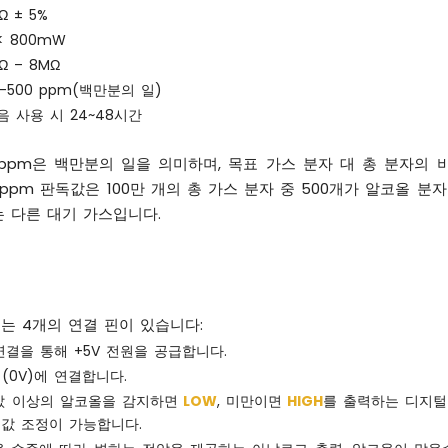
Ω ± 5%
< 800mW
Ω – 8MΩ
5–500 ppm(백만분의 일)
음 사용 시 24~48시간
ppm은 백만분의 일을 의미하며, 목표 가스 분자 대 총 분자의 
 ppm 판독값은 100만 개의 총 가스 분자 중 500개가 알코올 분
개는 다른 대기 가스입니다.
에는 4개의 연결 핀이 있습니다:
연결을 통해 +5V 전원을 공급합니다.
(0V)에 연결합니다.
 이상의 알코올을 감지하면
LOW
, 미만이면
HIGH
를 출력하는 디지털
값 조정이 가능합니다.