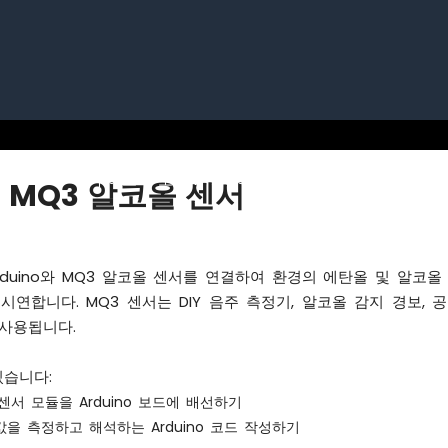
 파이
아두이노 우노 R4
아두이노 나노
아두이노 나
 MQ3 알코올 센서
rduino와 MQ3 알코올 센서를 연결하여 환경의 에탄올 및 알코올
시연합니다. MQ3 센서는 DIY 음주 측정기, 알코올 감지 경보, 
사용됩니다.
있습니다:
센서 모듈을 Arduino 보드에 배선하기
값을 측정하고 해석하는 Arduino 코드 작성하기