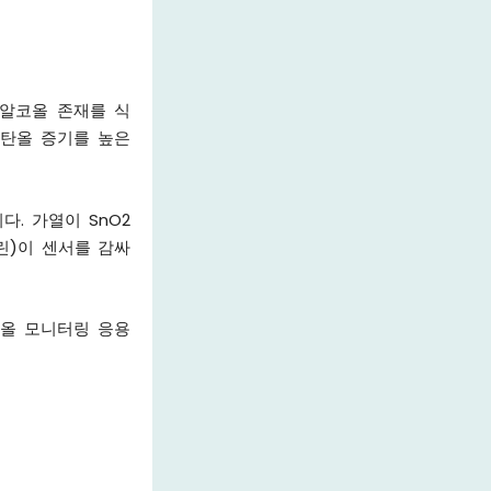
 알코올 존재를 식
에탄올 증기를 높은
. 가열이 SnO2
린)이 센서를 감싸
코올 모니터링 응용