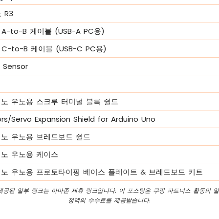
 R3
입 A-to-B 케이블 (USB-A PC용)
입 C-to-B 케이블 (USB-C PC용)
 Sensor
이노 우노용 스크루 터미널 블록 쉴드
rs/Servo Expansion Shield for Arduino Uno
이노 우노용 브레드보드 쉴드
이노 우노용 케이스
이노 우노용 프로토타이핑 베이스 플레이트 & 브레드보드 키트
 제공된 일부 링크는 아마존 제휴 링크입니다. 이 포스팅은 쿠팡 파트너스 활동의 일
정액의 수수료를 제공받습니다.