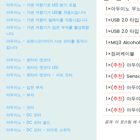
아두이노 - 가변 저항기로 LED 밝기 조절
1
×
아두이노 우노
아두이노 - 가변 저항기가 LED를 작동시킵니다
1
×
USB 2.0 타
아두이노 - 가변 저항이 릴레이를 작동시킵니다
아두이노 - 가변 저항기가 압전 부저를 활성화합
1
×
USB 2.0 타
니다
아두이노 - 포텐시오미터가 서보 모터를 동작시
1
×
MQ3 Alcohol
킵니다
1
×
점퍼케이블
아두이노 - 로터리 엔코더
1
×
(
추천
) 아두
아두이노 - 로터리 엔코더 LED
아두이노 - 로터리 엔코더 - 서보 모터
1
×
(
추천
) Senso
1
×
(
추천
) 아두
아두이노 - 압전 부저
아두이노 - 부저
1
×
(
추천
) 아두
아두이노 - 모터
1
×
(
추천
) 아두
아두이노 - DC 모터
공개: 이 포스팅 에
아두이노 - DC 모터 쉴드
아두이노 - DC 모터 - 리미트 스위치