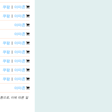
쿠팡
|
아마존
쿠팡
|
아마존
아마존
아마존
쿠팡
|
아마존
쿠팡
|
아마존
쿠팡
|
아마존
쿠팡
|
아마존
쿠팡
|
아마존
아마존
환으로, 이에 따른 일