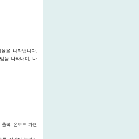
비율을 나타냅니다.
자임을 나타내며, 나
 출력. 온보드 가변